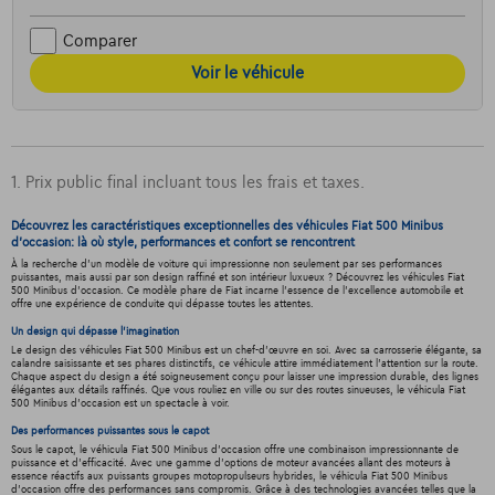
Comparer
Voir le véhicule
1. Prix public final incluant tous les frais et taxes.
Découvrez les caractéristiques exceptionnelles des véhicules Fiat 500 Minibus
d'occasion: là où style, performances et confort se rencontrent
À la recherche d'un modèle de voiture qui impressionne non seulement par ses performances
puissantes, mais aussi par son design raffiné et son intérieur luxueux ? Découvrez les véhicules Fiat
500 Minibus d'occasion. Ce modèle phare de Fiat incarne l'essence de l'excellence automobile et
offre une expérience de conduite qui dépasse toutes les attentes.
Un design qui dépasse l'imagination
Le design des véhicules Fiat 500 Minibus est un chef-d'œuvre en soi. Avec sa carrosserie élégante, sa
calandre saisissante et ses phares distinctifs, ce véhicule attire immédiatement l'attention sur la route.
Chaque aspect du design a été soigneusement conçu pour laisser une impression durable, des lignes
élégantes aux détails raffinés. Que vous rouliez en ville ou sur des routes sinueuses, le véhicula Fiat
500 Minibus d'occasion est un spectacle à voir.
Des performances puissantes sous le capot
Sous le capot, le véhicula Fiat 500 Minibus d'occasion offre une combinaison impressionnante de
puissance et d'efficacité. Avec une gamme d'options de moteur avancées allant des moteurs à
essence réactifs aux puissants groupes motopropulseurs hybrides, le véhicula Fiat 500 Minibus
d'occasion offre des performances sans compromis. Grâce à des technologies avancées telles que la