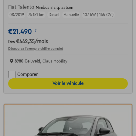
Fiat Talento
Minibus 8 zitplaatsen
08/2019
74.151 km
Diesel
Manuelle
107 kW ( 145 CV )
€21.490
1
€442,35
/mois
Dès
Découvrez l’exemple chiffré complet
8980 Geluveld,
Claus Mobility
Comparer
Voir le véhicule