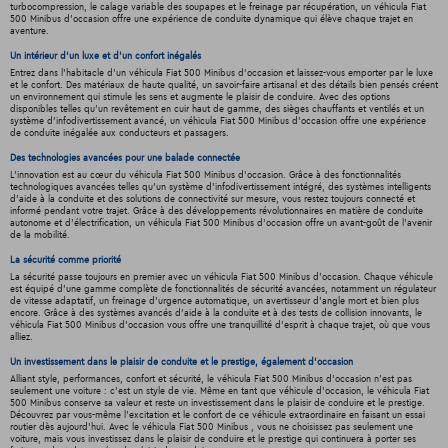
turbocompression, le calage variable des soupapes et le freinage par récupération, un véhicula Fiat
500 Minibus d'occasion offre une expérience de conduite dynamique qui élève chaque trajet en
aventure.
Un intérieur d’un luxe et d’un confort inégalés
Entrez dans l'habitacle d'un véhicula Fiat 500 Minibus d'occasion et laissez-vous emporter par le luxe
et le confort. Des matériaux de haute qualité, un savoir-faire artisanal et des détails bien pensés créent
un environnement qui stimule les sens et augmente le plaisir de conduire. Avec des options
disponibles telles qu'un revêtement en cuir haut de gamme, des sièges chauffants et ventilés et un
système d'infodivertissement avancé, un véhicula Fiat 500 Minibus d'occasion offre une expérience
de conduite inégalée aux conducteurs et passagers.
Des technologies avancées pour une balade connectée
L'innovation est au cœur du véhicula Fiat 500 Minibus d'occasion. Grâce à des fonctionnalités
technologiques avancées telles qu'un système d'infodivertissement intégré, des systèmes intelligents
d'aide à la conduite et des solutions de connectivité sur mesure, vous restez toujours connecté et
informé pendant votre trajet. Grâce à des développements révolutionnaires en matière de conduite
autonome et d'électrification, un véhicula Fiat 500 Minibus d'occasion offre un avant-goût de l'avenir
de la mobilité.
La sécurité comme priorité
La sécurité passe toujours en premier avec un véhicula Fiat 500 Minibus d'occasion. Chaque véhicule
est équipé d'une gamme complète de fonctionnalités de sécurité avancées, notamment un régulateur
de vitesse adaptatif, un freinage d'urgence automatique, un avertisseur d'angle mort et bien plus
encore. Grâce à des systèmes avancés d'aide à la conduite et à des tests de collision innovants, le
véhicula Fiat 500 Minibus d'occasion vous offre une tranquillité d'esprit à chaque trajet, où que vous
alliez.
Un investissement dans le plaisir de conduite et le prestige, également d'occasion
Alliant style, performances, confort et sécurité, le véhicula Fiat 500 Minibus d'occasion n'est pas
seulement une voiture : c'est un style de vie. Même en tant que véhicule d'occasion, le véhicula Fiat
500 Minibus conserve sa valeur et reste un investissement dans le plaisir de conduire et le prestige.
Découvrez par vous-même l'excitation et le confort de ce véhicule extraordinaire en faisant un essai
routier dès aujourd'hui. Avec le véhicula Fiat 500 Minibus , vous ne choisissez pas seulement une
voiture, mais vous investissez dans le plaisir de conduire et le prestige qui continuera à porter ses