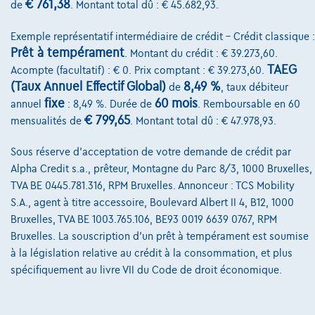
€ 761,38
de
. Montant total dû : € 45.682,93.
Qui nous sommes
Exemple représentatif intermédiaire de crédit – Crédit classique :
Charte de qualité
Prêt à tempérament
. Montant du crédit : € 39.273,60.
TAEG
Acompte (facultatif) : € 0. Prix comptant : € 39.273,60.
Nos dealers
(Taux Annuel Effectif Global)
8,49 %
de
, taux débiteur
fixe
60 mois
annuel
: 8,49 %. Durée de
. Remboursable en 60
Nos partenaires
€ 799,65
mensualités de
. Montant total dû : € 47.978,93.
Notre équipe
Sous réserve d'acceptation de votre demande de crédit par
Contact
Alpha Credit s.a., prêteur, Montagne du Parc 8/3, 1000 Bruxelles,
TVA BE 0445.781.316, RPM Bruxelles. Annonceur : TCS Mobility
S.A., agent à titre accessoire, Boulevard Albert II 4, B12, 1000
Bruxelles, TVA BE 1003.765.106, BE93 0019 6639 0767, RPM
@2024 TCS Mobility SA/NV Copyright
Bruxelles. La souscription d'un prêt à tempérament est soumise
Conditions Générales
à la législation relative au crédit à la consommation, et plus
spécifiquement au livre VII du Code de droit économique.
Conditions d'assistance
Protection Des Données