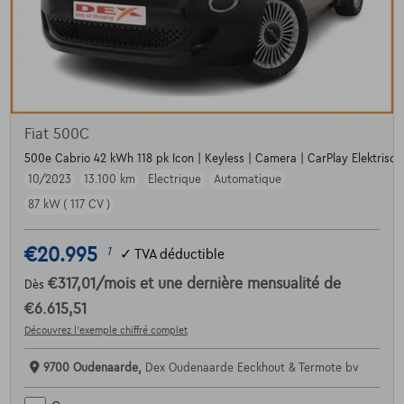
Fiat 500C
500e Cabrio 42 kWh 118 pk Icon | Keyless | Camera | CarPlay Elektrisch 
10/2023
13.100 km
Electrique
Automatique
87 kW ( 117 CV )
€20.995
1
✓
TVA déductible
€317,01
/mois
et une dernière mensualité de
Dès
€6.615,51
Découvrez l’exemple chiffré complet
9700 Oudenaarde,
Dex Oudenaarde Eeckhout & Termote bv