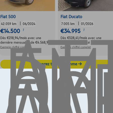
AT
EM
DE
Fiat 500
Fiat Ducato
|
|
L'
42.059 km
06/2024
7.005 km
01/2026
€14.500
€34.995
1
1
CO
Dès
€218,94
/mois
avec une
Dès
€528,41
/mois
avec une
dernière mensualité de
€4.568,94
dernière mensualité de
€11.026,91
Exemple chiffré complet
Exemple chiffré complet
Découvrez toute la gamme
Contact