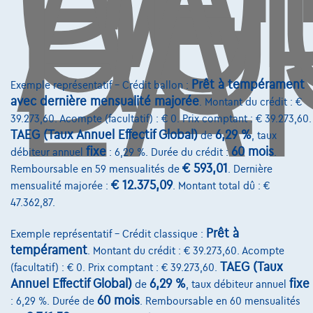
AU
DE
L'
info@touringcarselect.be
Avenue Roi Albert II 4, B12
1000 Bruxelles
Prêt à tempérament
Exemple représentatif – Crédit ballon :
avec dernière mensualité majorée
. Montant du crédit : €
39.273,60. Acompte (facultatif) : € 0. Prix comptant : € 39.273,60.
Services & Solutions
TAEG (Taux Annuel Effectif Global)
6,29 %
de
, taux
fixe
60 mois
débiteur annuel
: 6,29 %. Durée du crédit :
.
Assistance dépannage
€ 593,01
Remboursable en 59 mensualités de
. Dernière
Financement
€ 12.375,09
mensualité majorée :
. Montant total dû : €
47.362,87.
Assurance auto
Prêt à
Exemple représentatif – Crédit classique :
Leasing
tempérament
. Montant du crédit : € 39.273,60. Acompte
TAEG (Taux
(facultatif) : € 0. Prix comptant : € 39.273,60.
Sur Nous
Annuel Effectif Global)
6,29 %
fixe
de
, taux débiteur annuel
60 mois
: 6,29 %. Durée de
. Remboursable en 60 mensualités
Devenez client