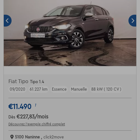
Fiat Tipo
Tipo 1.4
09/2020
61.227 km
Essence
Manuelle
88 kW ( 120 CV )
€11.490
1
€227,83
/mois
Dès
Découvrez l’exemple chiffré complet
5100 Naninne ,
click2move