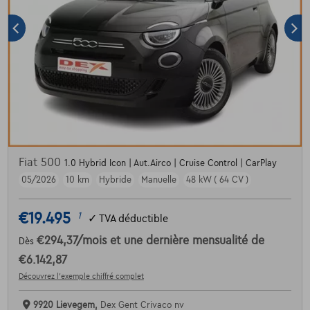
Fiat 500
1.0 Hybrid Icon | Aut.Airco | Cruise Control | CarPlay
05/2026
10 km
Hybride
Manuelle
48 kW ( 64 CV )
€19.495
1
✓
TVA déductible
€294,37
/mois
et une dernière mensualité de
Dès
€6.142,87
Découvrez l’exemple chiffré complet
9920 Lievegem,
Dex Gent Crivaco nv