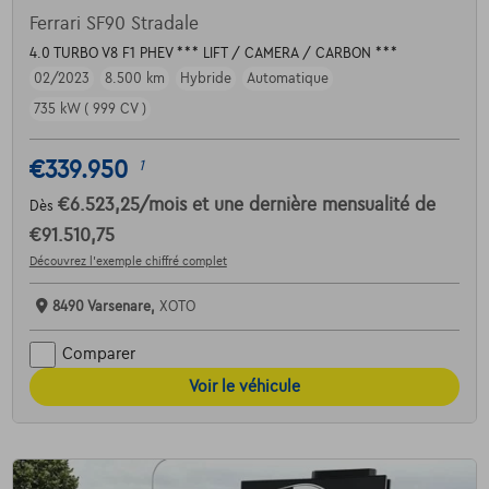
Ferrari SF90 Stradale
4.0 TURBO V8 F1 PHEV *** LIFT / CAMERA / CARBON ***
02/2023
8.500 km
Hybride
Automatique
735 kW ( 999 CV )
€339.950
1
€6.523,25
/mois
et une dernière mensualité de
Dès
€91.510,75
Découvrez l’exemple chiffré complet
8490 Varsenare,
XOTO
Comparer
Voir le véhicule