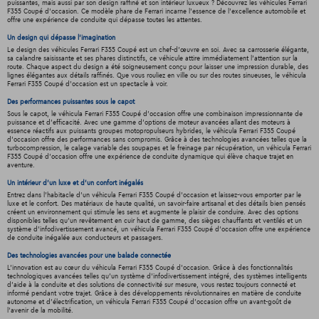
puissantes, mais aussi par son design raffiné et son intérieur luxueux ? Découvrez les véhicules Ferrari
F355 Coupé d'occasion. Ce modèle phare de Ferrari incarne l'essence de l'excellence automobile et
offre une expérience de conduite qui dépasse toutes les attentes.
Un design qui dépasse l'imagination
Le design des véhicules Ferrari F355 Coupé est un chef-d'œuvre en soi. Avec sa carrosserie élégante,
sa calandre saisissante et ses phares distinctifs, ce véhicule attire immédiatement l'attention sur la
route. Chaque aspect du design a été soigneusement conçu pour laisser une impression durable, des
lignes élégantes aux détails raffinés. Que vous rouliez en ville ou sur des routes sinueuses, le véhicula
Ferrari F355 Coupé d'occasion est un spectacle à voir.
Des performances puissantes sous le capot
Sous le capot, le véhicula Ferrari F355 Coupé d'occasion offre une combinaison impressionnante de
puissance et d'efficacité. Avec une gamme d'options de moteur avancées allant des moteurs à
essence réactifs aux puissants groupes motopropulseurs hybrides, le véhicula Ferrari F355 Coupé
d'occasion offre des performances sans compromis. Grâce à des technologies avancées telles que la
turbocompression, le calage variable des soupapes et le freinage par récupération, un véhicula Ferrari
F355 Coupé d'occasion offre une expérience de conduite dynamique qui élève chaque trajet en
aventure.
Un intérieur d’un luxe et d’un confort inégalés
Entrez dans l'habitacle d'un véhicula Ferrari F355 Coupé d'occasion et laissez-vous emporter par le
luxe et le confort. Des matériaux de haute qualité, un savoir-faire artisanal et des détails bien pensés
créent un environnement qui stimule les sens et augmente le plaisir de conduire. Avec des options
disponibles telles qu'un revêtement en cuir haut de gamme, des sièges chauffants et ventilés et un
système d'infodivertissement avancé, un véhicula Ferrari F355 Coupé d'occasion offre une expérience
de conduite inégalée aux conducteurs et passagers.
Des technologies avancées pour une balade connectée
L'innovation est au cœur du véhicula Ferrari F355 Coupé d'occasion. Grâce à des fonctionnalités
technologiques avancées telles qu'un système d'infodivertissement intégré, des systèmes intelligents
d'aide à la conduite et des solutions de connectivité sur mesure, vous restez toujours connecté et
informé pendant votre trajet. Grâce à des développements révolutionnaires en matière de conduite
autonome et d'électrification, un véhicula Ferrari F355 Coupé d'occasion offre un avant-goût de
l'avenir de la mobilité.