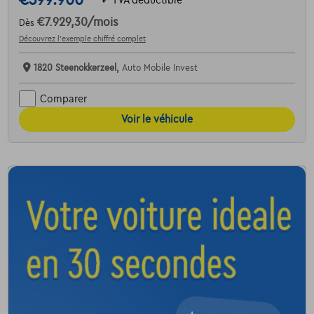
€399.900
€7.929,30
/mois
Dès
Découvrez l’exemple chiffré complet
1820 Steenokkerzeel,
Auto Mobile Invest
Comparer
Voir le véhicule