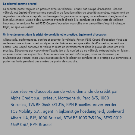
La sécurité comme priorité
La sécurité passe toujours en premier avec un véhicula Ferrari F355 Coupé d'occasion. Chaque
véhicule est équipé d'une gamme complète de fonctionnalités de sécurité avancées, notamment un
régulateur de vitesse adaptatif, un freinage d'urgence automatique, un avertisseur d'angle mort et
bien plus encore. Grâce à des systèmes avancés d'aide à la conduite et à des tests de collision
innovants, le véhicula Ferrari F355 Coupé d'occasion vous offre une tranquillité d'esprit à chaque
trajet, où que vous alliez.
Un investissement dans le plaisir de conduite et le prestige, également d'occasion
Alliant style, performances, confort et sécurité, le véhicula Ferrari F355 Coupé d'occasion n'est pas
seulement une voiture : c'est un style de vie. Même en tant que véhicule d'occasion, le véhicula
Ferrari F355 Coupé conserve sa valeur et reste un investissement dans le plaisir de conduire et le
prestige. Découvrez par vous-même l'excitation et le confort de ce véhicule extraordinaire en faisant
un essai routier dès aujourd'hui. Avec le véhicula Ferrari F355 Coupé , vous ne choisissez pas
seulement une voiture, mais vous investissez dans le plaisir de conduire et le prestige qui continuera à
porter ses fruits pendant des années de plaisir de conduire.
Sous réserve d’acceptation de votre demande de crédit par
Alpha Credit s.a., prêteur, Montagne du Parc 8/3, 1000
Bruxelles, TVA BE 0445.781.316, RPM Bruxelles. Adverteerder:
TCS Mobility S.A., agent in bijkomstige hoedanigheid, Boulevard
Albert II 4, B12, 1000 Brussel, BTW BE 1003.765.106, BE93 0019
6639 0767, RPM Brussel.