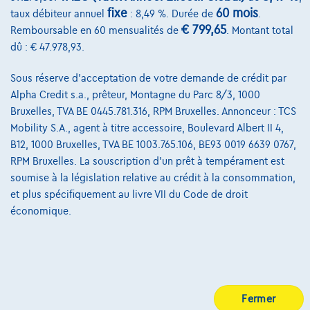
fixe
60 mois
taux débiteur annuel
: 8,49 %. Durée de
.
@2024 TCS Mobility SA/NV Copyright
€ 799,65
Remboursable en 60 mensualités de
. Montant total
dû : € 47.978,93.
Conditions Générales
Sous réserve d'acceptation de votre demande de crédit par
Conditions d'assistance
Alpha Credit s.a., prêteur, Montagne du Parc 8/3, 1000
Protection Des Données
Bruxelles, TVA BE 0445.781.316, RPM Bruxelles. Annonceur : TCS
Mobility S.A., agent à titre accessoire, Boulevard Albert II 4,
Politique Des Cookies
B12, 1000 Bruxelles, TVA BE 1003.765.106, BE93 0019 6639 0767,
Charte de qualité
RPM Bruxelles. La souscription d'un prêt à tempérament est
soumise à la législation relative au crédit à la consommation,
Site Map
et plus spécifiquement au livre VII du Code de droit
économique.
Login
Fermer