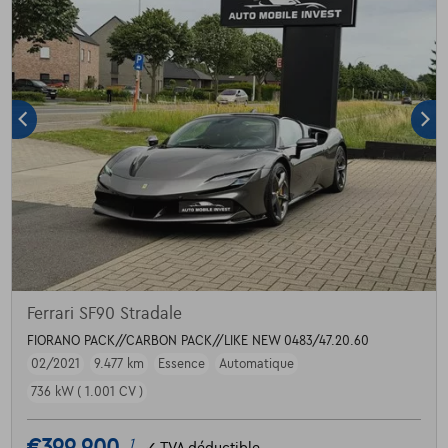
Ferrari SF90 Stradale
FIORANO PACK//CARBON PACK//LIKE NEW 0483/47.20.60
02/2021
9.477 km
Essence
Automatique
736 kW ( 1.001 CV )
1
✓
TVA déductible