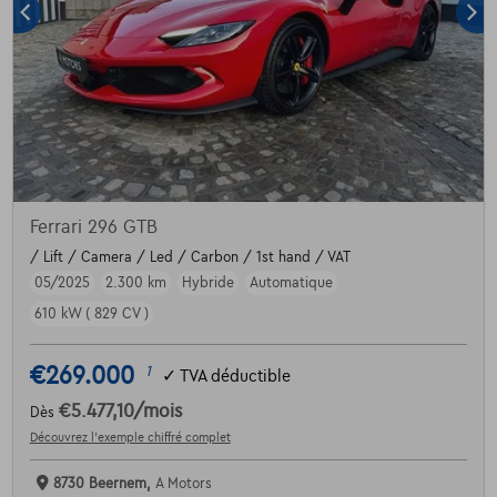
Ferrari 296 GTB
/ Lift / Camera / Led / Carbon / 1st hand / VAT
05/2025
2.300 km
Hybride
Automatique
610 kW ( 829 CV )
€269.000
1
✓
TVA déductible
€5.477,10
/mois
Dès
Découvrez l’exemple chiffré complet
8730 Beernem,
A Motors