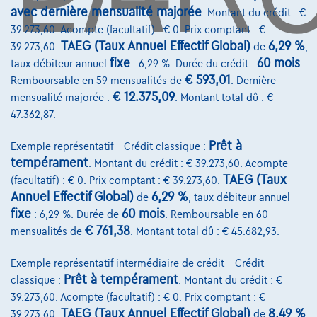
avec dernière mensualité majorée
. Montant du crédit : €
Assurance auto
39.273,60. Acompte (facultatif) : € 0. Prix comptant : €
Leasing
TAEG (Taux Annuel Effectif Global)
6,29 %
39.273,60.
de
,
fixe
60 mois
taux débiteur annuel
: 6,29 %. Durée du crédit :
.
€ 593,01
Remboursable en 59 mensualités de
. Dernière
Sur Nous
€ 12.375,09
mensualité majorée :
. Montant total dû : €
Devenez client
47.362,87.
Qui nous sommes
Prêt à
Exemple représentatif – Crédit classique :
tempérament
. Montant du crédit : € 39.273,60. Acompte
Charte de qualité
TAEG (Taux
(facultatif) : € 0. Prix comptant : € 39.273,60.
Nos dealers
Annuel Effectif Global)
6,29 %
de
, taux débiteur annuel
fixe
60 mois
: 6,29 %. Durée de
. Remboursable en 60
Nos partenaires
€ 761,38
mensualités de
. Montant total dû : € 45.682,93.
Notre équipe
Exemple représentatif intermédiaire de crédit – Crédit
Contact
Prêt à tempérament
classique :
. Montant du crédit : €
39.273,60. Acompte (facultatif) : € 0. Prix comptant : €
TAEG (Taux Annuel Effectif Global)
8,49 %
39.273,60.
de
,