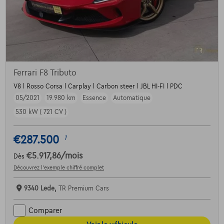
Ferrari F8 Tributo
V8 l Rosso Corsa l Carplay l Carbon steer l JBL HI-FI l PDC
05/2021
19.980 km
Essence
Automatique
530 kW ( 721 CV )
€287.500
1
€5.917,86
/mois
Dès
Découvrez l’exemple chiffré complet
9340 Lede,
TR Premium Cars
Comparer