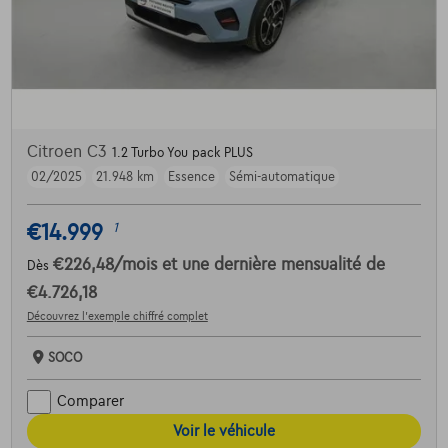
Citroen C3
1.2 Turbo You pack PLUS
02/2025
21.948 km
Essence
Sémi-automatique
€14.999
1
€226,48
/mois
et une dernière mensualité de
Dès
€4.726,18
Découvrez l’exemple chiffré complet
SOCO
Comparer
Voir le véhicule