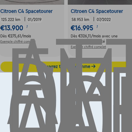
AT
EM
DE
Citroen C4 Spacetourer
Citroen C4 Spacetourer
|
|
125.222 km
01/2019
58.953 km
07/2022
L'
€13.900
€16.995
1
1
CO
Dès
€275,61
/mois
Dès
€326,11
/mois
avec une
AU
dernière mensualité de
€4.574,86
Exemple chiffré complet
Exemple chiffré complet
Découvrez toute la gamme
Contact
info@touringcarselect.be