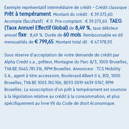
Qui nous sommes
Exemple représentatif intermédiaire de crédit – Crédit classique :
Charte de qualité
Prêt à tempérament
. Montant du crédit : € 39.273,60.
TAEG
Acompte (facultatif) : € 0. Prix comptant : € 39.273,60.
Nos dealers
(Taux Annuel Effectif Global)
8,49 %
de
, taux débiteur
fixe
60 mois
Nos partenaires
annuel
: 8,49 %. Durée de
. Remboursable en 60
€ 799,65
mensualités de
. Montant total dû : € 47.978,93.
Notre équipe
Sous réserve d'acceptation de votre demande de crédit par
Contact
Alpha Credit s.a., prêteur, Montagne du Parc 8/3, 1000 Bruxelles,
TVA BE 0445.781.316, RPM Bruxelles. Annonceur : TCS Mobility
S.A., agent à titre accessoire, Boulevard Albert II 4, B12, 1000
Bruxelles, TVA BE 1003.765.106, BE93 0019 6639 0767, RPM
@2024 TCS Mobility SA/NV Copyright
Bruxelles. La souscription d'un prêt à tempérament est soumise
Conditions Générales
à la législation relative au crédit à la consommation, et plus
spécifiquement au livre VII du Code de droit économique.
Conditions d'assistance
Protection Des Données
Politique Des Cookies