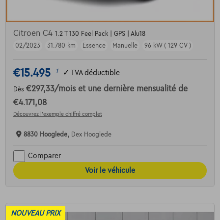
Citroen C4
1.2 T 130 Feel Pack | GPS | Alu18
02/2023
31.780 km
Essence
Manuelle
96 kW ( 129 CV )
€15.495
1
✓
TVA déductible
€297,33
/mois
et une dernière mensualité de
Dès
€4.171,08
Découvrez l’exemple chiffré complet
8830 Hooglede,
Dex Hooglede
Comparer
Voir le véhicule
NOUVEAU PRIX