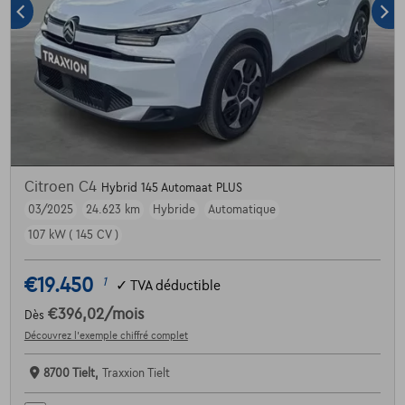
Citroen C4
Hybrid 145 Automaat PLUS
03/2025
24.623 km
Hybride
Automatique
107 kW ( 145 CV )
€19.450
1
✓
TVA déductible
€396,02
/mois
Dès
Découvrez l’exemple chiffré complet
8700 Tielt,
Traxxion Tielt