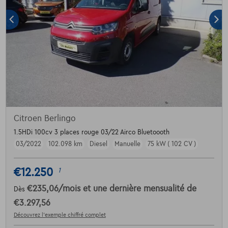
Citroen Berlingo
1.5HDi 100cv 3 places rouge 03/22 Airco Bluetoooth
03/2022
102.098 km
Diesel
Manuelle
75 kW ( 102 CV )
€12.250
1
€235,06
/mois
et une dernière mensualité de
Dès
€3.297,56
Découvrez l’exemple chiffré complet