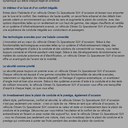
dynamique qui élève chaque trajet en aventure.
Un intérieur d’un luxe et d’un confort inégalés
Entrez dans l'habitacle d'un véhicula Citroen C4 Spacetourer SUV d'occasion et laissez-vous emporter
par le luxe et le confort. Des matériaux de haute qualité, un savoir-faire artisanal et des détails bien
pensés créent un environnement qui stimule les sens et augmente le plaisir de conduire. Avec des
options disponibles telles qu'un revêtement en cuir haut de gamme, des sièges chauffants et ventilés
et un système d'infodivertissement avancé, un véhicula Citroen C4 Spacetourer SUV d'occasion offre
une expérience de conduite inégalée aux conducteurs et passagers.
Des technologies avancées pour une balade connectée
L'innovation est au cœur du véhicula Citroen C4 Spacetourer SUV d'occasion. Grâce à des
fonctionnalités technologiques avancées telles qu'un système d'infodivertissement intégré, des
systèmes intelligents d'aide à la conduite et des solutions de connectivité sur mesure, vous restez
toujours connecté et informé pendant votre trajet. Grâce à des développements révolutionnaires en
matière de conduite autonome et d'électrification, un véhicula Citroen C4 Spacetourer SUV d'occasion
offre un avant-goût de l'avenir de la mobilité.
La sécurité comme priorité
La sécurité passe toujours en premier avec un véhicula Citroen C4 Spacetourer SUV d'occasion.
Chaque véhicule est équipé d'une gamme complète de fonctionnalités de sécurité avancées,
notamment un régulateur de vitesse adaptatif, un freinage d'urgence automatique, un avertisseur
d'angle mort et bien plus encore. Grâce à des systèmes avancés d'aide à la conduite et à des tests
de collision innovants, le véhicula Citroen C4 Spacetourer SUV d'occasion vous offre une tranquillité
d'esprit à chaque trajet, où que vous alliez.
Un investissement dans le plaisir de conduite et le prestige, également d'occasion
Alliant style, performances, confort et sécurité, le véhicula Citroen C4 Spacetourer SUV d'occasion
n'est pas seulement une voiture : c'est un style de vie. Même en tant que véhicule d'occasion, le
véhicula Citroen C4 Spacetourer SUV conserve sa valeur et reste un investissement dans le plaisir de
conduire et le prestige. Découvrez par vous-même l'excitation et le confort de ce véhicule
extraordinaire en faisant un essai routier dès aujourd'hui. Avec le véhicula Citroen C4 Spacetourer SUV
, vous ne choisissez pas seulement une voiture, mais vous investissez dans le plaisir de conduire et le
prestige qui continuera à porter ses fruits pendant des années de plaisir de conduire.