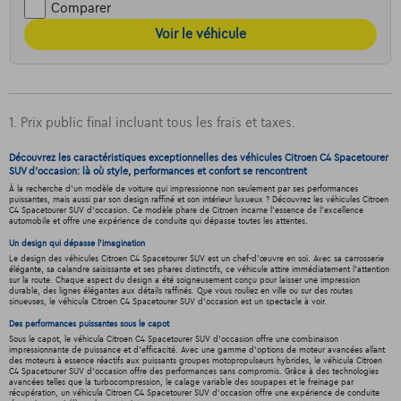
Comparer
Voir le véhicule
1. Prix public final incluant tous les frais et taxes.
Découvrez les caractéristiques exceptionnelles des véhicules Citroen C4 Spacetourer
SUV d'occasion: là où style, performances et confort se rencontrent
À la recherche d'un modèle de voiture qui impressionne non seulement par ses performances
puissantes, mais aussi par son design raffiné et son intérieur luxueux ? Découvrez les véhicules Citroen
C4 Spacetourer SUV d'occasion. Ce modèle phare de Citroen incarne l'essence de l'excellence
automobile et offre une expérience de conduite qui dépasse toutes les attentes.
Un design qui dépasse l'imagination
Le design des véhicules Citroen C4 Spacetourer SUV est un chef-d'œuvre en soi. Avec sa carrosserie
élégante, sa calandre saisissante et ses phares distinctifs, ce véhicule attire immédiatement l'attention
sur la route. Chaque aspect du design a été soigneusement conçu pour laisser une impression
durable, des lignes élégantes aux détails raffinés. Que vous rouliez en ville ou sur des routes
sinueuses, le véhicula Citroen C4 Spacetourer SUV d'occasion est un spectacle à voir.
Des performances puissantes sous le capot
Sous le capot, le véhicula Citroen C4 Spacetourer SUV d'occasion offre une combinaison
impressionnante de puissance et d'efficacité. Avec une gamme d'options de moteur avancées allant
des moteurs à essence réactifs aux puissants groupes motopropulseurs hybrides, le véhicula Citroen
C4 Spacetourer SUV d'occasion offre des performances sans compromis. Grâce à des technologies
avancées telles que la turbocompression, le calage variable des soupapes et le freinage par
récupération, un véhicula Citroen C4 Spacetourer SUV d'occasion offre une expérience de conduite