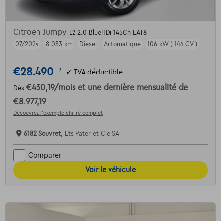
Citroen Jumpy
L2 2.0 BlueHDi 145Ch EAT8
07/2024
8.053 km
Diesel
Automatique
106 kW ( 144 CV )
€28.490
1
✓
TVA déductible
€430,19
/mois
et une dernière mensualité de
Dès
€8.977,19
Découvrez l’exemple chiffré complet
6182 Souvret,
Ets Pater et Cie SA
Comparer
Voir le véhicule