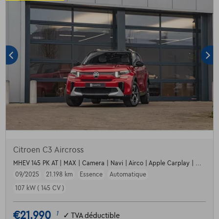
Citroen C3 Aircross
MHEV 145 PK AT | MAX | Camera | Navi | Airco | Apple Carplay | ...
09/2025
21.198 km
Essence
Automatique
107 kW ( 145 CV )
€21.990
1
✓
TVA déductible