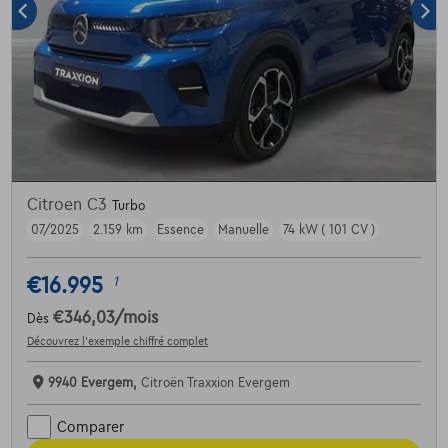
Citroen C3
Turbo
07/2025
2.159 km
Essence
Manuelle
74 kW ( 101 CV )
€16.995
1
€346,03
/mois
Dès
Découvrez l’exemple chiffré complet
9940 Evergem,
Citroën Traxxion Evergem
Comparer