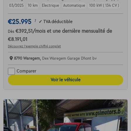
03/2025
10 km
Electrique
Automatique
100 kW ( 134 CV )
€25.995
1
✓
TVA déductible
€392,51
/mois
et une dernière mensualité de
Dès
€8.191,01
Découvrez l’exemple chiffré complet
8790 Waregem,
Dex Waregem Garage Dhont bv
Comparer
Voir le véhicule