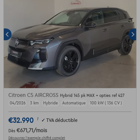
Citroen C5 AIRCROSS
Hybrid 145 pk MAX + opties ref 427
04/2026
3 km
Hybride
Automatique
100 kW ( 136 CV )
€32.990
1
✓
TVA déductible
€671,71
/mois
Dès
Découvrez l’exemple chiffré complet