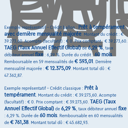
DE
L'
Avenue Roi Albert II 4, B12
1000 Bruxelles
Prêt à tempérament
Exemple représentatif – Crédit ballon :
avec dernière mensualité majorée
. Montant du crédit : €
39.273,60. Acompte (facultatif) : € 0. Prix comptant : € 39.273,60.
Services & Solutions
TAEG (Taux Annuel Effectif Global)
6,29 %
de
, taux
fixe
60 mois
débiteur annuel
: 6,29 %. Durée du crédit :
.
Assistance dépannage
€ 593,01
Remboursable en 59 mensualités de
. Dernière
Financement
€ 12.375,09
mensualité majorée :
. Montant total dû : €
47.362,87.
Assurance auto
Prêt à
Exemple représentatif – Crédit classique :
Leasing
tempérament
. Montant du crédit : € 39.273,60. Acompte
TAEG (Taux
(facultatif) : € 0. Prix comptant : € 39.273,60.
Sur Nous
Annuel Effectif Global)
6,29 %
fixe
de
, taux débiteur annuel
60 mois
: 6,29 %. Durée de
. Remboursable en 60 mensualités
Devenez client
€ 761,38
de
. Montant total dû : € 45.682,93.