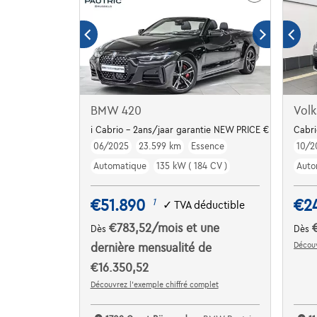
BMW 420
Vol
i Cabrio - 2ans/jaar garantie NEW PRICE € 75.658
Cabri
06/2025
23.599 km
Essence
10/2
Automatique
135 kW ( 184 CV )
Auto
€51.890
€2
1
✓
TVA déductible
€783,52
/mois
et une
Dès
Dès
Découv
dernière mensualité de
€16.350,52
Découvrez l’exemple chiffré complet