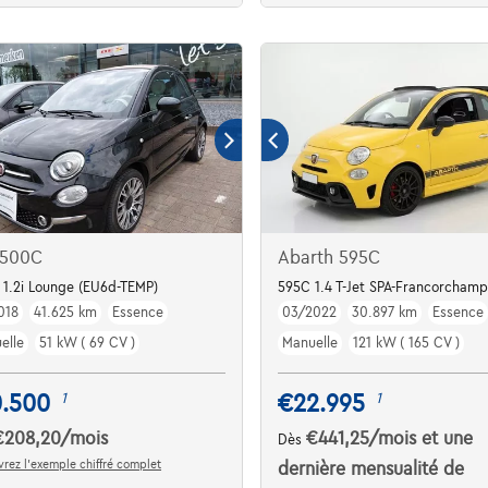
 500C
Abarth 595C
 GPS, Car-Play
1.2i Lounge (EU6d-TEMP)
595C 1.4 T-Jet SPA-Francorchamp
018
41.625 km
Essence
03/2022
30.897 km
Essence
elle
51 kW ( 69 CV )
Manuelle
121 kW ( 165 CV )
0.500
€22.995
1
1
€208,20
/mois
€441,25
/mois
et une
Dès
rez l’exemple chiffré complet
dernière mensualité de