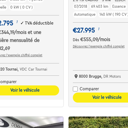
07/2018
69.403 km
Essence
elle
0 kW ( 0 CV )
Automatique
140 kW ( 190 CV 
2.795
1
✓
TVA déductible
€27.995
1
€344,19
/mois
et une
€555,09
/mois
ière mensualité de
Dès
Découvrez l’exemple chiffré complet
82,69
rez l’exemple chiffré complet
520 Tournai,
VDC Car Tournai
8000 Brugge,
DR Motors
omparer
Comparer
Voir le véhicule
Voir le véhicule