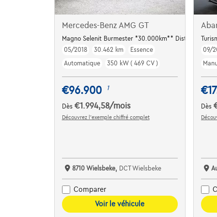
Mercedes-Benz AMG GT
Aba
Magno Selenit Burmester *30.000km** Distronic
Turis
05/2018
30.462 km
Essence
09/2
Automatique
350 kW ( 469 CV )
Manu
€96.900
€17
1
€1.994,58
/mois
Dès
Dès
Découvrez l’exemple chiffré complet
Découv
8710 Wielsbeke,
DCT Wielsbeke
A
Comparer
C
Voir le véhicule