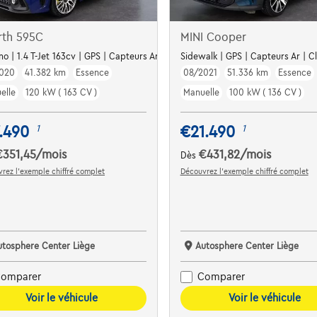
rth 595C
MINI Cooper
mo | 1.4 T-Jet 163cv | GPS | Capteurs Ar | Clim auto
Sidewalk | GPS | Capteurs Ar | Cl
020
41.382 km
Essence
08/2021
51.336 km
Essence
elle
120 kW ( 163 CV )
Manuelle
100 kW ( 136 CV )
.490
€21.490
1
1
€351,45
/mois
€431,82
/mois
Dès
rez l’exemple chiffré complet
Découvrez l’exemple chiffré complet
utosphere Center Liège
Autosphere Center Liège
omparer
Comparer
Voir le véhicule
Voir le véhicule