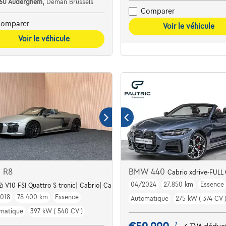
160 Auderghem,
Deman Brussels
Comparer
omparer
Voir le véhicule
Voir le véhicule
i R8
BMW 440
Cabrio xdrive-FULL
04/2024
27.850 km
Essence
 Av chauffants
2i V10 FSI Quattro S tronic| Cabrio| Carbon| Ceramic
018
78.400 km
Essence
Automatique
275 kW ( 374 CV 
matique
397 kW ( 540 CV )
1