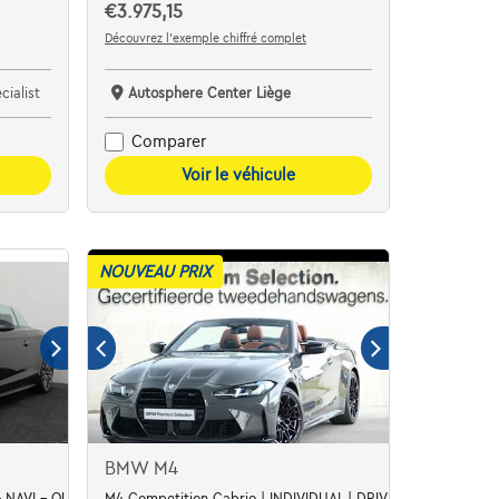
€3.975,15
Découvrez l’exemple chiffré complet
ialist
Autosphere Center Liège
Comparer
Voir le véhicule
NOUVEAU PRIX
BMW M4
 - NAVI - QUATTRO
M4 Competition Cabrio | INDIVIDUAL | DRIVE PRO | H&K |