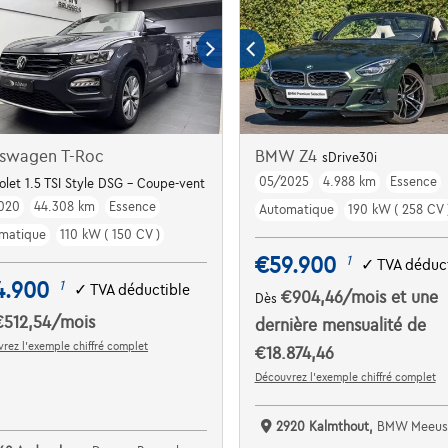
kswagen T-Roc
BMW Z4
sDrive30i
05/2025
4.988 km
Essence
olet 1.5 TSI Style DSG - Coupe-vent
020
44.308 km
Essence
Automatique
190 kW ( 258 CV 
matique
110 kW ( 150 CV )
€59.900
1
✓
TVA déduct
4.900
1
✓
TVA déductible
€904,46
/mois
et une
Dès
€512,54
/mois
dernière mensualité de
rez l’exemple chiffré complet
€18.874,46
Découvrez l’exemple chiffré complet
2920 Kalmthout,
BMW Meeusen Ka