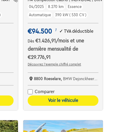
04/2025
8.270 km
Essence
)
Automatique
390 kW ( 530 CV )
€94.500
1
✓
TVA déductible
€1.426,91
/mois
et une
Dès
dernière mensualité de
€29.776,91
Découvrez l’exemple chiffré complet
8800 Roeselare,
BMW Dejonckheere Roeselare
Comparer
Voir le véhicule