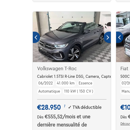
Volkswagen T-Roc
Fiat
Cabriolet 1.5TSI R-Line DSG, Camera, Capteurs AV/AR,
500C 
06/2022
41.000 km
Essence
07/2
Automatique
110 kW ( 150 CV )
Manu
€28.950
€1
1
✓
TVA déductible
€555,52
/mois
et une
Dès
Dès
Découv
dernière mensualité de