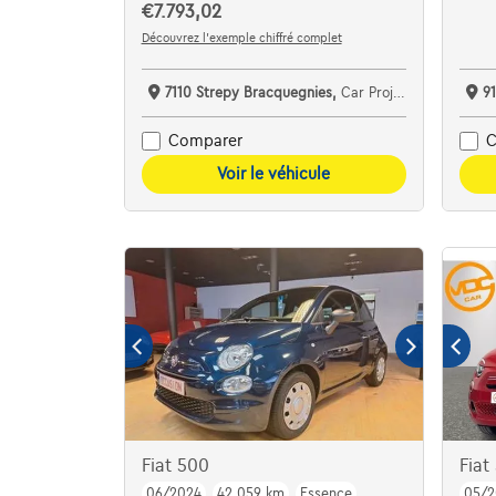
€7.793,02
Découvrez l’exemple chiffré complet
7110 Strepy Bracquegnies,
Car Project
91
Comparer
C
Voir le véhicule
Fiat 500
Fia
06/2024
42.059 km
Essence
05/2