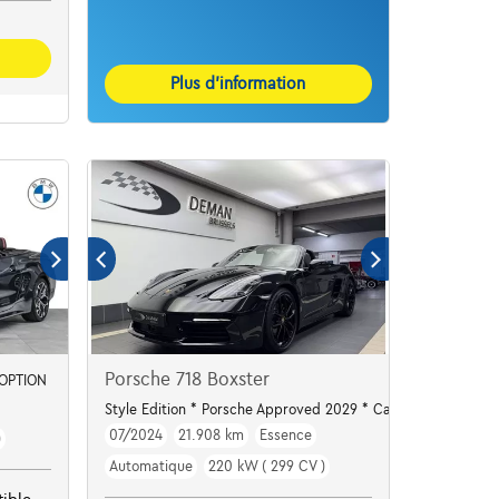
Plus d’information
Porsche 718 Boxster
 OPTION
Style Edition * Porsche Approved 2029 * Carbone * Chrono
07/2024
21.908 km
Essence
)
Automatique
220 kW ( 299 CV )