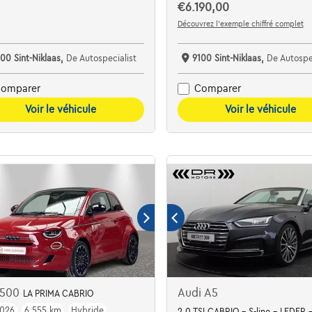
€6.190,00
Découvrez l’exemple chiffré complet
00 Sint-Niklaas,
De Autospecialist
9100 Sint-Niklaas,
De Autospec
omparer
Comparer
Voir le véhicule
Voir le véhicule
t 500
Audi A5
LA PRIMA CABRIO
026
6.555 km
Hybride
2.0 TSI CABRIO - S-line - LEDER