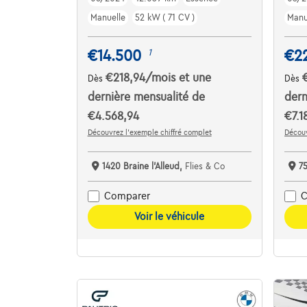
Manuelle
52 kW ( 71 CV )
Manu
€14.500
€2
1
€218,94
/mois
et une
Dès
Dès
dernière mensualité de
dern
€4.568,94
€7.1
Découvrez l’exemple chiffré complet
Découv
1420 Braine l'Alleud,
Flies & Co
7
Comparer
C
Voir le véhicule