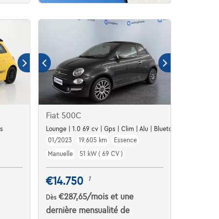
Fiat 500C
s
Lounge | 1.0 69 cv | Gps | Clim | Alu | Bluetooth
01/2023
19.605 km
Essence
Manuelle
51 kW ( 69 CV )
€14.750
1
€287,65
/mois
et une
Dès
dernière mensualité de