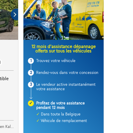
12 mois d’assistance dépannage
offerts sur tous les véhicules
1
Trouvez votre véhicule
)
2
Rendez-vous dans votre concession
ible
3
Le vendeur active instantanément
votre assistance
✓
Profitez de votre assistance
pendant 12 mois
✓
Dans toute la Belgique
✓
Véhicule de remplacement
lmthout