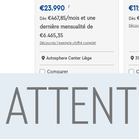
€23.990
€11
1
€467,85
/mois
et une
Dès
Dès
Découv
dernière mensualité de
€6.465,35
Découvrez l’exemple chiffré complet
Autosphere Center Liège
3
ATTENT
Comparer
C
Voir le véhicule