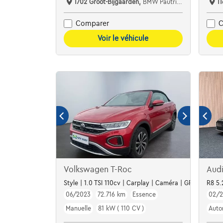
1702 Groot-Bijgaarden,
BMW Pautric Groot Bijgaarden
1
Comparer
C
Voir le véhicule
Volkswagen T-Roc
Aud
Style | 1.0 TSI 110cv | Carplay | Caméra | GPS | Sièges
R8 5.
06/2023
72.716 km
Essence
02/2
Manuelle
81 kW ( 110 CV )
Auto