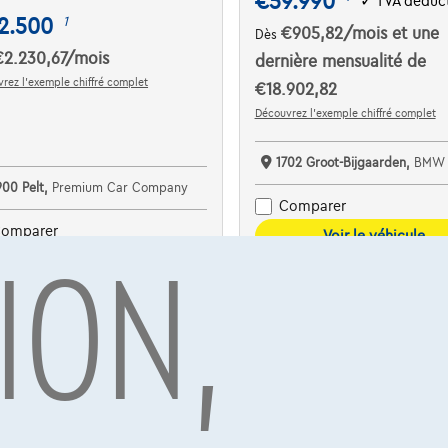
€59.990
✓
TVA déduct
2.500
1
€905,82
/mois
et une
Dès
€2.230,67
/mois
dernière mensualité de
rez l’exemple chiffré complet
€18.902,82
Découvrez l’exemple chiffré complet
1702 Groot-Bijgaarden,
BMW Pautric Gr
900 Pelt,
Premium Car Company
Comparer
ION,
omparer
Voir le véhicule
Voir le véhicule