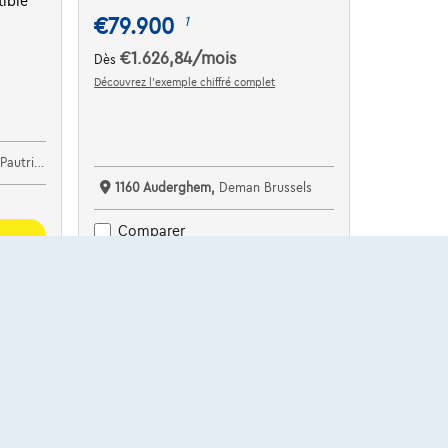
ible
€79.900
1
€1.626,84
/mois
Dès
Découvrez l’exemple chiffré complet
oot Bijgaarden
1160 Auderghem,
Deman Brussels
Comparer
Voir le véhicule