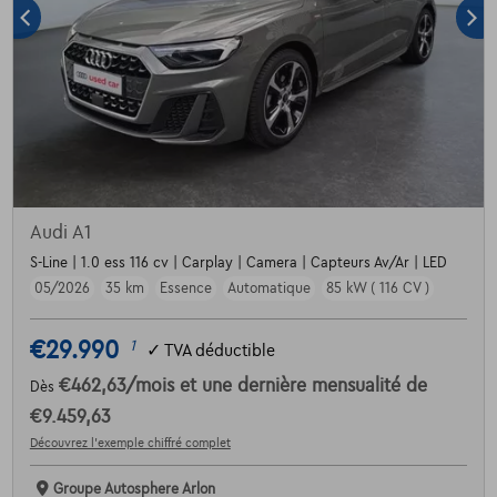
Audi A1
S-Line | 1.0 ess 116 cv | Carplay | Camera | Capteurs Av/Ar | LED
05/2026
35 km
Essence
Automatique
85 kW ( 116 CV )
€29.990
1
✓
TVA déductible
€462,63
/mois
et une dernière mensualité de
Dès
€9.459,63
Découvrez l’exemple chiffré complet
Groupe Autosphere Arlon