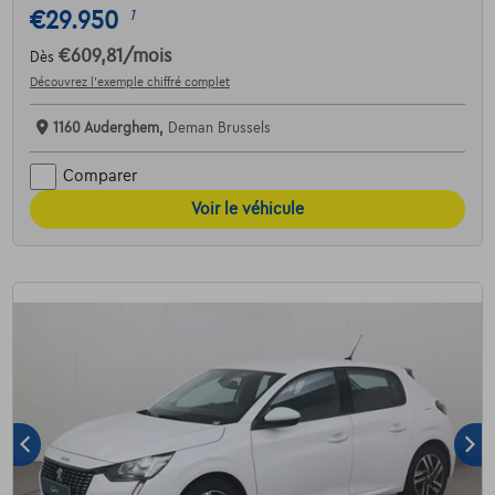
€29.950
1
€609,81
/mois
Dès
Découvrez l’exemple chiffré complet
1160 Auderghem,
Deman Brussels
Comparer
Voir le véhicule