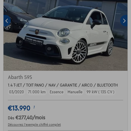
Abarth 595
1.4 T-JET / TOIT PANO / NAV / GARANTIE / AIRCO / BLUETOOTH
03/2020
71.000 km
Essence
Manuelle
99 kW ( 135 CV )
€13.990
1
€277,40
/mois
Dès
Découvrez l’exemple chiffré complet