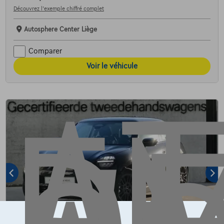
Découvrez l’exemple chiffré complet
AT
Autosphere Center Liège
Comparer
Voir le véhicule