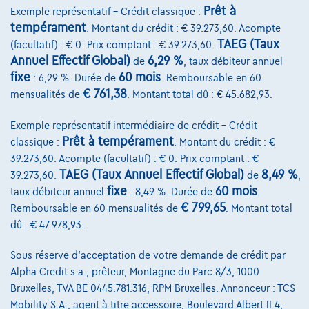
Prêt à
Exemple représentatif – Crédit classique :
tempérament
. Montant du crédit : € 39.273,60. Acompte
TAEG (Taux
(facultatif) : € 0. Prix comptant : € 39.273,60.
Annuel Effectif Global)
6,29 %
de
, taux débiteur annuel
fixe
60 mois
: 6,29 %. Durée de
. Remboursable en 60
€ 761,38
mensualités de
. Montant total dû : € 45.682,93.
Exemple représentatif intermédiaire de crédit – Crédit
Prêt à tempérament
classique :
. Montant du crédit : €
39.273,60. Acompte (facultatif) : € 0. Prix comptant : €
TAEG (Taux Annuel Effectif Global)
8,49 %
39.273,60.
de
,
fixe
60 mois
taux débiteur annuel
: 8,49 %. Durée de
.
€ 799,65
Remboursable en 60 mensualités de
. Montant total
dû : € 47.978,93.
Audi A3
30 TFSI Sportback Business *Navigatie*Carplay
Sous réserve d'acceptation de votre demande de crédit par
02/2024
68.217 km
Essence
Automatique
81 kW ( 110 CV )
Alpha Credit s.a., prêteur, Montagne du Parc 8/3, 1000
Bruxelles, TVA BE 0445.781.316, RPM Bruxelles. Annonceur : TCS
€23.750
1
✓
TVA déductible
Mobility S.A., agent à titre accessoire, Boulevard Albert II 4,