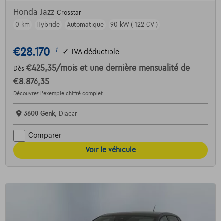
Honda Jazz
Crosstar
0 km
Hybride
Automatique
90 kW ( 122 CV )
€28.170
1
✓
TVA déductible
€425,35
/mois
et une dernière mensualité de
Dès
€8.876,35
Découvrez l’exemple chiffré complet
3600 Genk,
Diacar
Comparer
Voir le véhicule