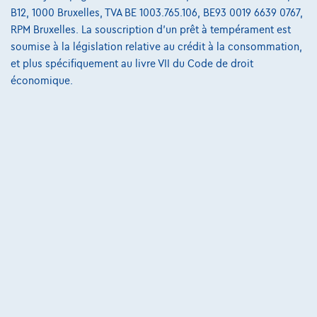
B12, 1000 Bruxelles, TVA BE 1003.765.106, BE93 0019 6639 0767,
€358,61
/mois
et une dernière mensualité de
Dès
RPM Bruxelles. La souscription d'un prêt à tempérament est
€7.483,61
soumise à la législation relative au crédit à la consommation,
Découvrez l’exemple chiffré complet
et plus spécifiquement au livre VII du Code de droit
économique.
8870 Izegem,
Decaigny Izegem
Comparer
Voir le véhicule