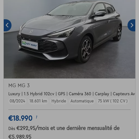
MG MG 3
Luxury | 1.5 Hybrid 102cv | GPS | Caméra 360 | Carplay | Capteurs Av+
08/2024
18.601 km
Hybride
Automatique
75 kW ( 102 CV )
€18.990
1
€292,95
/mois
et une dernière mensualité de
Dès
€5.989,95