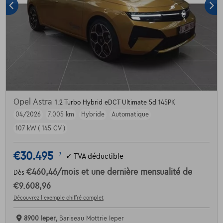
Opel Astra
1.2 Turbo Hybrid eDCT Ultimate 5d 145PK
04/2026
7.005 km
Hybride
Automatique
107 kW ( 145 CV )
€30.495
1
✓
TVA déductible
€460,46
/mois
et une dernière mensualité de
Dès
€9.608,96
Découvrez l’exemple chiffré complet
8900 Ieper,
Bariseau Mottrie Ieper