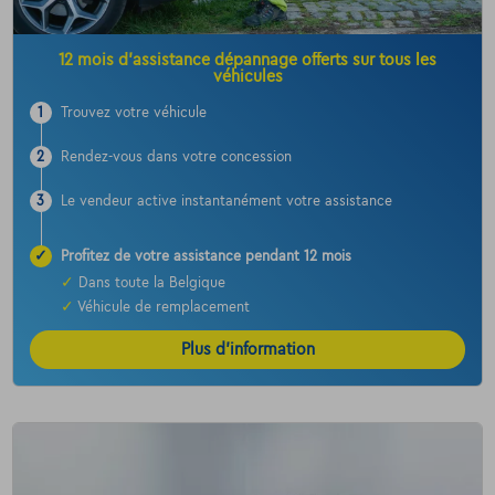
12 mois d’assistance dépannage offerts sur tous les
véhicules
1
Trouvez votre véhicule
2
Rendez-vous dans votre concession
3
Le vendeur active instantanément votre assistance
✓
Profitez de votre assistance pendant 12 mois
✓
Dans toute la Belgique
✓
Véhicule de remplacement
Plus d’information