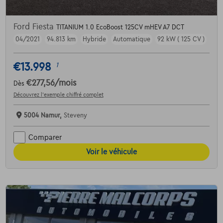
Ford Fiesta
TITANIUM 1.0 EcoBoost 125CV mHEV A7 DCT
04/2021
94.813 km
Hybride
Automatique
92 kW ( 125 CV )
€13.998
1
€277,56
/mois
Dès
Découvrez l’exemple chiffré complet
5004 Namur,
Steveny
Comparer
Voir le véhicule