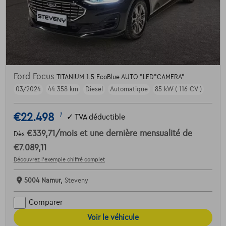
Ford Focus
TITANIUM 1.5 EcoBlue AUTO *LED*CAMERA*
03/2024
44.358 km
Diesel
Automatique
85 kW ( 116 CV )
€22.498
1
✓
TVA déductible
€339,71
/mois
et une dernière mensualité de
Dès
€7.089,11
Découvrez l’exemple chiffré complet
5004 Namur,
Steveny
Comparer
Voir le véhicule