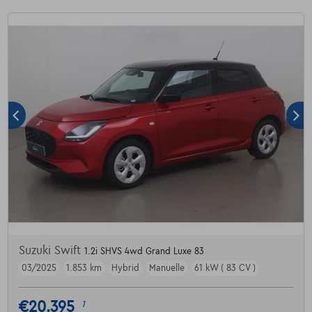
Suzuki Swift
1.2i SHVS 4wd Grand Luxe 83
03/2025
1.853 km
Hybrid
Manuelle
61 kW ( 83 CV )
€20.395
1