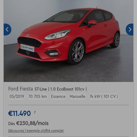
Ford Fiesta
ST-Line | 1.0 EcoBoost 101cv |
05/2019
70.705 km
Essence
Manuelle
74 kW ( 101 CV )
€11.490
1
€230,88
/mois
Dès
Découvrez l’exemple chiffré complet