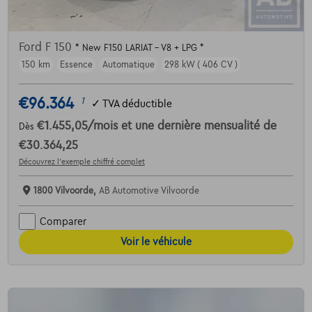
Ford F 150
* New F150 LARIAT - V8 + LPG *
150 km
Essence
Automatique
298 kW ( 406 CV )
€96.364
1
✓
TVA déductible
€1.455,05
/mois
et une dernière mensualité de
Dès
€30.364,25
Découvrez l’exemple chiffré complet
1800 Vilvoorde,
AB Automotive Vilvoorde
Comparer
Voir le véhicule