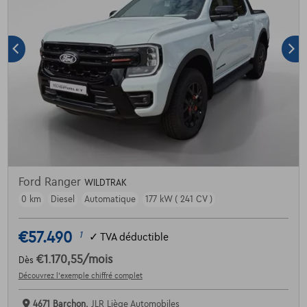
Ford Ranger
WILDTRAK
0 km
Diesel
Automatique
177 kW ( 241 CV )
€57.490
1
✓
TVA déductible
€1.170,55
/mois
Dès
Découvrez l’exemple chiffré complet
4671 Barchon,
JLR Liège Automobiles