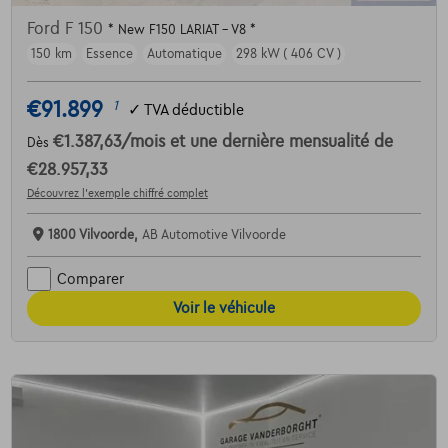
Ford F 150
* New F150 LARIAT - V8 *
150 km
Essence
Automatique
298 kW ( 406 CV )
€91.899
1
✓
TVA déductible
€1.387,63
/mois
et une dernière mensualité de
Dès
€28.957,33
Découvrez l’exemple chiffré complet
1800 Vilvoorde,
AB Automotive Vilvoorde
Comparer
Voir le véhicule