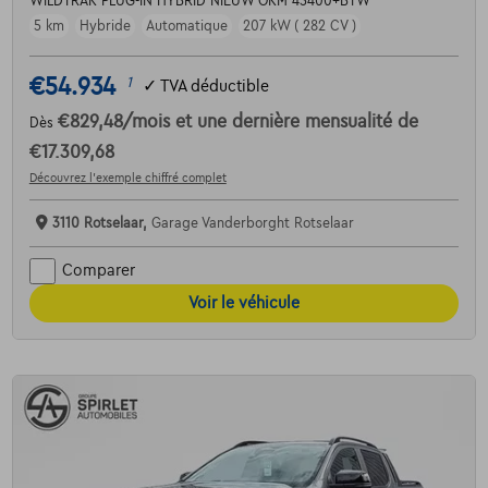
WILDTRAK PLUG-IN HYBRID NIEUW OKM 45400+BTW
5 km
Hybride
Automatique
207 kW ( 282 CV )
€54.934
1
✓
TVA déductible
€829,48
/mois
et une dernière mensualité de
Dès
€17.309,68
Découvrez l’exemple chiffré complet
3110 Rotselaar,
Garage Vanderborght Rotselaar
Comparer
Voir le véhicule