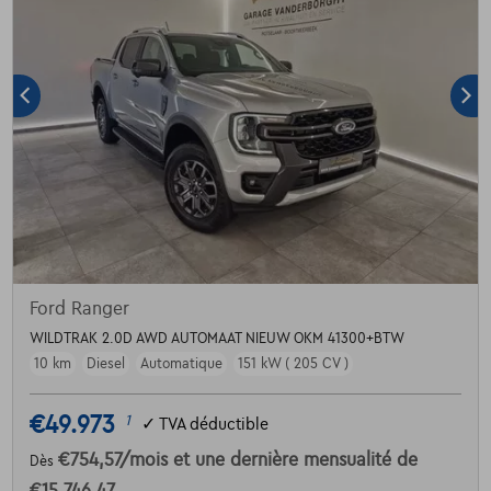
Ford Ranger
WILDTRAK 2.0D AWD AUTOMAAT NIEUW OKM 41300+BTW
10 km
Diesel
Automatique
151 kW ( 205 CV )
€49.973
1
✓
TVA déductible
€754,57
/mois
et une dernière mensualité de
Dès
€15.746,47