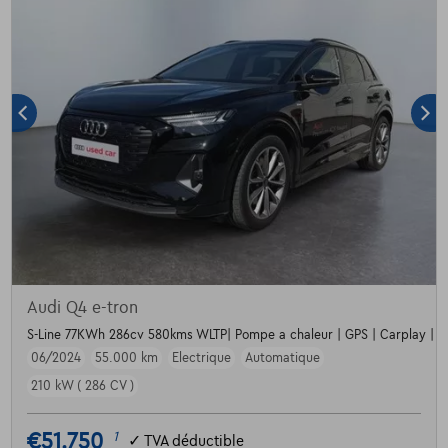
Audi Q4 e-tron
S-Line 77KWh 286cv 580kms WLTP| Pompe a chaleur | GPS | Carplay | C
06/2024
55.000 km
Electrique
Automatique
210 kW ( 286 CV )
€51.750
1
✓
TVA déductible