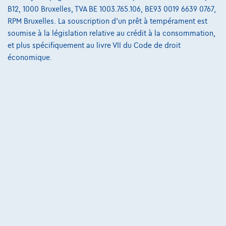
B12, 1000 Bruxelles, TVA BE 1003.765.106, BE93 0019 6639 0767,
€93.328
1
✓
TVA déductible
RPM Bruxelles. La souscription d'un prêt à tempérament est
€1.409,21
/mois
et une dernière mensualité de
Dès
soumise à la législation relative au crédit à la consommation,
€29.407,61
et plus spécifiquement au livre VII du Code de droit
Découvrez l’exemple chiffré complet
économique.
1800 Vilvoorde,
AB Automotive Vilvoorde
Comparer
Voir le véhicule