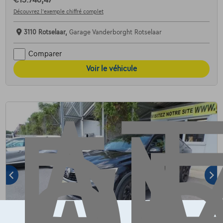
Découvrez l’exemple chiffré complet
AT
3110 Rotselaar,
Garage Vanderborght Rotselaar
Comparer
Voir le véhicule