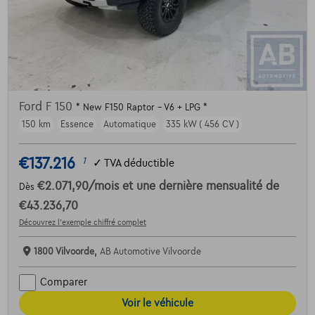
Ford F 150
* New F150 Raptor - V6 + LPG *
150 km
Essence
Automatique
335 kW ( 456 CV )
€137.216
1
✓
TVA déductible
€2.071,90
/mois
et une dernière mensualité de
Dès
€43.236,70
Découvrez l’exemple chiffré complet
1800 Vilvoorde,
AB Automotive Vilvoorde
Comparer
Voir le véhicule