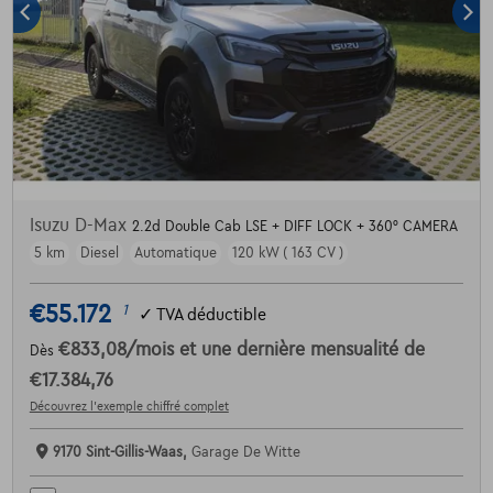
Isuzu D-Max
2.2d Double Cab LSE + DIFF LOCK + 360° CAMERA
5 km
Diesel
Automatique
120 kW ( 163 CV )
€55.172
1
✓
TVA déductible
€833,08
/mois
et une dernière mensualité de
Dès
€17.384,76
Découvrez l’exemple chiffré complet
9170 Sint-Gillis-Waas,
Garage De Witte