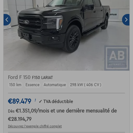
Ford F 150
F150 LARIAT
150 km
Essence
Automatique
298 kW ( 406 CV )
€89.479
1
✓
TVA déductible
€1.351,09
/mois
et une dernière mensualité de
Dès
€28.194,79
Découvrez l’exemple chiffré complet