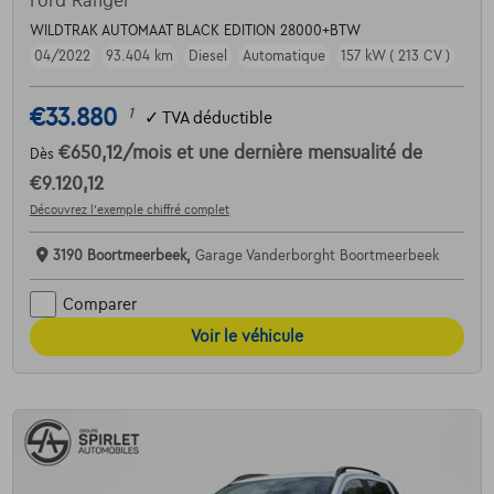
Ford Ranger
WILDTRAK AUTOMAAT BLACK EDITION 28000+BTW
04/2022
93.404 km
Diesel
Automatique
157 kW ( 213 CV )
€33.880
1
✓
TVA déductible
€650,12
/mois
et une dernière mensualité de
Dès
€9.120,12
Découvrez l’exemple chiffré complet
3190 Boortmeerbeek,
Garage Vanderborght Boortmeerbeek
Comparer
Voir le véhicule