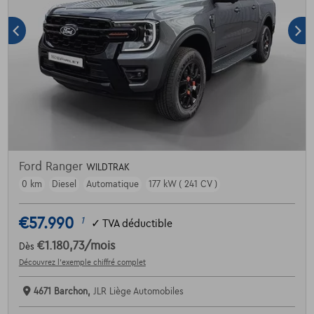
Ford Ranger
WILDTRAK
0 km
Diesel
Automatique
177 kW ( 241 CV )
€57.990
1
✓
TVA déductible
€1.180,73
/mois
Dès
Découvrez l’exemple chiffré complet
4671 Barchon,
JLR Liège Automobiles