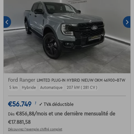
Ford Ranger
LIMITED PLUG-IN HYBRID NIEUW OKM 46900+BTW
5 km
Hybride
Automatique
207 kW ( 281 CV )
€56.749
1
✓
TVA déductible
€856,88
/mois
et une dernière mensualité de
Dès
€17.881,58
Découvrez l’exemple chiffré complet