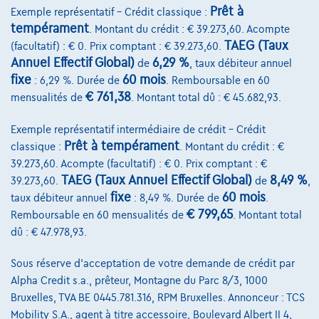
Prêt à
Exemple représentatif – Crédit classique :
tempérament
. Montant du crédit : € 39.273,60. Acompte
TAEG (Taux
(facultatif) : € 0. Prix comptant : € 39.273,60.
Annuel Effectif Global)
6,29 %
de
, taux débiteur annuel
fixe
60 mois
: 6,29 %. Durée de
. Remboursable en 60
€ 761,38
mensualités de
. Montant total dû : € 45.682,93.
Exemple représentatif intermédiaire de crédit – Crédit
Prêt à tempérament
classique :
. Montant du crédit : €
39.273,60. Acompte (facultatif) : € 0. Prix comptant : €
TAEG (Taux Annuel Effectif Global)
8,49 %
39.273,60.
de
,
fixe
60 mois
taux débiteur annuel
: 8,49 %. Durée de
.
€ 799,65
Remboursable en 60 mensualités de
. Montant total
dû : € 47.978,93.
Sous réserve d'acceptation de votre demande de crédit par
Ford F 150
F150 LARIAT 2025
Alpha Credit s.a., prêteur, Montagne du Parc 8/3, 1000
150 km
Essence
Automatique
298 kW ( 406 CV )
Bruxelles, TVA BE 0445.781.316, RPM Bruxelles. Annonceur : TCS
Mobility S.A., agent à titre accessoire, Boulevard Albert II 4,