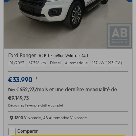
Ford Ranger
DC BiT EcoBlue Wildtrak AUT
01/2023
67.726 km
Diesel
Automatique
157 kW ( 213 CV )
€33.990
1
€652,23
/mois
et une dernière mensualité de
Dès
€9.149,73
Découvrez l’exemple chiffré complet
1800 Vilvoorde,
AB Automotive Vilvoorde
Comparer