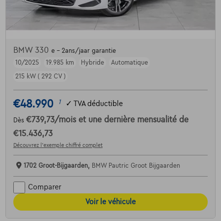
BMW 330
e - 2ans/jaar garantie
10/2025
19.985 km
Hybride
Automatique
215 kW ( 292 CV )
€48.990
1
✓
TVA déductible
€739,73
/mois
et une dernière mensualité de
Dès
€15.436,73
Découvrez l’exemple chiffré complet
1702 Groot-Bijgaarden,
BMW Pautric Groot Bijgaarden
Comparer
Voir le véhicule