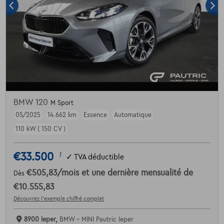
BMW 120
M Sport
05/2025
14.662 km
Essence
Automatique
110 kW ( 150 CV )
€33.500
1
✓
TVA déductible
€505,83
/mois
et une dernière mensualité de
Dès
€10.555,83
Découvrez l’exemple chiffré complet
8900 Ieper,
BMW - MINI Pautric Ieper