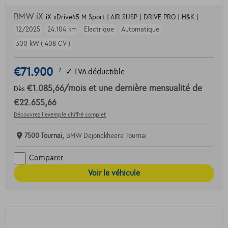
BMW iX
iX xDrive45 M Sport | AIR SUSP | DRIVE PRO | H&K |
12/2025
24.104 km
Electrique
Automatique
300 kW ( 408 CV )
€71.900
1
✓
TVA déductible
€1.085,66
/mois
et une dernière mensualité de
Dès
€22.655,66
Découvrez l’exemple chiffré complet
7500 Tournai,
BMW Dejonckheere Tournai
Comparer
Voir le véhicule