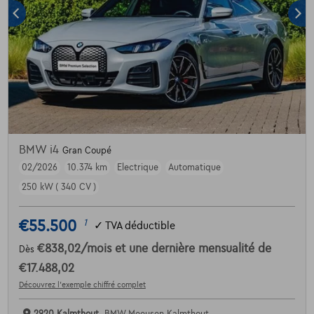
BMW i4
Gran Coupé
02/2026
10.374 km
Electrique
Automatique
250 kW ( 340 CV )
€55.500
1
✓
TVA déductible
€838,02
/mois
et une dernière mensualité de
Dès
€17.488,02
Découvrez l’exemple chiffré complet
2920 Kalmthout,
BMW Meeusen Kalmthout