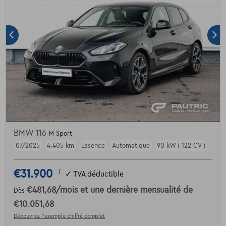
BMW 116
M Sport
07/2025
4.405 km
Essence
Automatique
90 kW ( 122 CV )
€31.900
1
✓
TVA déductible
€481,68
/mois
et une dernière mensualité de
Dès
€10.051,68
Découvrez l’exemple chiffré complet