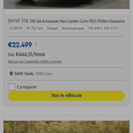
BMW 318
318 dA Automaat-Navi-Leder-Cam-PDC-91dkm-Garantie
11/2019
91.727 km
Diesel
Automatique
110 kW ( 150 CV )
€22.499
1
€446,11
/mois
Dès
Découvrez l’exemple chiffré complet
3600 Genk,
GMA Cars
Comparer
Voir le véhicule