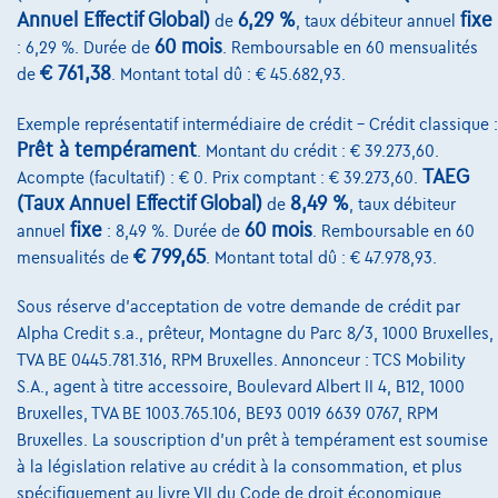
Annuel Effectif Global)
6,29 %
fixe
de
, taux débiteur annuel
Sur Nous
60 mois
: 6,29 %. Durée de
. Remboursable en 60 mensualités
Devenez client
€ 761,38
de
. Montant total dû : € 45.682,93.
Qui nous sommes
Exemple représentatif intermédiaire de crédit – Crédit classique :
Prêt à tempérament
. Montant du crédit : € 39.273,60.
Charte de qualité
TAEG
Acompte (facultatif) : € 0. Prix comptant : € 39.273,60.
Nos dealers
(Taux Annuel Effectif Global)
8,49 %
de
, taux débiteur
fixe
60 mois
annuel
: 8,49 %. Durée de
. Remboursable en 60
Nos partenaires
€ 799,65
mensualités de
. Montant total dû : € 47.978,93.
Notre équipe
Sous réserve d'acceptation de votre demande de crédit par
Contact
Alpha Credit s.a., prêteur, Montagne du Parc 8/3, 1000 Bruxelles,
TVA BE 0445.781.316, RPM Bruxelles. Annonceur : TCS Mobility
S.A., agent à titre accessoire, Boulevard Albert II 4, B12, 1000
Bruxelles, TVA BE 1003.765.106, BE93 0019 6639 0767, RPM
@2024 TCS Mobility SA/NV Copyright
Bruxelles. La souscription d'un prêt à tempérament est soumise
à la législation relative au crédit à la consommation, et plus
Conditions Générales
spécifiquement au livre VII du Code de droit économique.