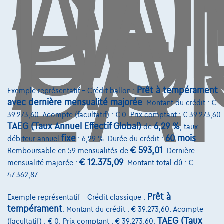
L'
CO
AU
DE
L'
Contact
info@touringcarselect.be
Avenue Roi Albert II 4, B12
1000 Bruxelles
Prêt à tempérament
Exemple représentatif – Crédit ballon :
avec dernière mensualité majorée
. Montant du crédit : €
39.273,60. Acompte (facultatif) : € 0. Prix comptant : € 39.273,60.
Services & Solutions
TAEG (Taux Annuel Effectif Global)
6,29 %
de
, taux
fixe
60 mois
débiteur annuel
: 6,29 %. Durée du crédit :
.
Assistance dépannage
€ 593,01
Remboursable en 59 mensualités de
. Dernière
€ 12.375,09
mensualité majorée :
. Montant total dû : €
Financement
47.362,87.
Assurance auto
Prêt à
Exemple représentatif – Crédit classique :
Leasing
tempérament
. Montant du crédit : € 39.273,60. Acompte
TAEG (Taux
(facultatif) : € 0. Prix comptant : € 39.273,60.