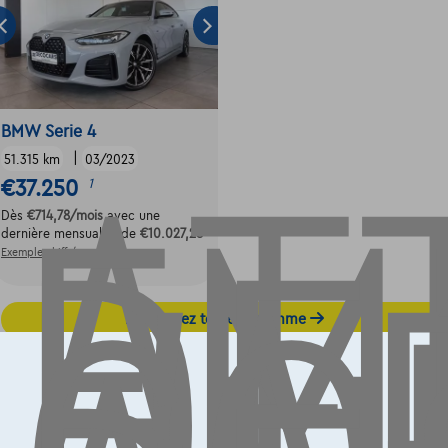
AT
EM
DE
BMW Serie 4
|
51.315 km
03/2023
€37.250
1
Dès
€714,78
/mois
avec une
dernière mensualité de
€10.027,28
Exemple chiffré complet
Découvrez toute la gamme