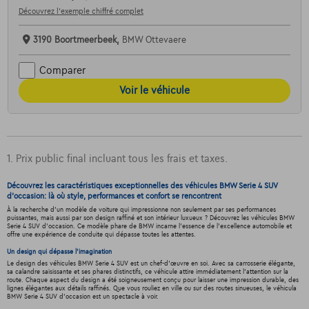
Découvrez l’exemple chiffré complet
3190 Boortmeerbeek,
BMW Ottevaere
Comparer
Voir le véhicule
1. Prix public final incluant tous les frais et taxes.
Découvrez les caractéristiques exceptionnelles des véhicules BMW Serie 4 SUV
d'occasion: là où style, performances et confort se rencontrent
À la recherche d'un modèle de voiture qui impressionne non seulement par ses performances
puissantes, mais aussi par son design raffiné et son intérieur luxueux ? Découvrez les véhicules BMW
Serie 4 SUV d'occasion. Ce modèle phare de BMW incarne l'essence de l'excellence automobile et
offre une expérience de conduite qui dépasse toutes les attentes.
Un design qui dépasse l'imagination
Le design des véhicules BMW Serie 4 SUV est un chef-d'œuvre en soi. Avec sa carrosserie élégante,
sa calandre saisissante et ses phares distinctifs, ce véhicule attire immédiatement l'attention sur la
route. Chaque aspect du design a été soigneusement conçu pour laisser une impression durable, des
lignes élégantes aux détails raffinés. Que vous rouliez en ville ou sur des routes sinueuses, le véhicula
BMW Serie 4 SUV d'occasion est un spectacle à voir.