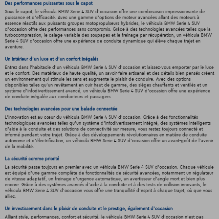
Des performances puissantes sous le capot
Sous le capot, le véhicula BMW Serie 4 SUV d'occasion offre une combinaison impressionnante de
puissance et d'efficacité. Avec une gamme d'options de moteur avancées allant des moteurs à
essence réactifs aux puissants groupes motopropulseurs hybrides, le véhicula BMW Serie 4 SUV
d'occasion offre des performances sans compromis. Grâce à des technologies avancées telles que la
turbocompression, le calage variable des soupapes et le freinage par récupération, un véhicula BMW
Serie 4 SUV d'occasion offre une expérience de conduite dynamique qui élève chaque trajet en
aventure.
Un intérieur d’un luxe et d’un confort inégalés
Entrez dans l'habitacle d'un véhicula BMW Serie 4 SUV d'occasion et laissez-vous emporter par le luxe
et le confort. Des matériaux de haute qualité, un savoir-faire artisanal et des détails bien pensés créent
un environnement qui stimule les sens et augmente le plaisir de conduire. Avec des options
disponibles telles qu'un revêtement en cuir haut de gamme, des sièges chauffants et ventilés et un
système d'infodivertissement avancé, un véhicula BMW Serie 4 SUV d'occasion offre une expérience
de conduite inégalée aux conducteurs et passagers.
Des technologies avancées pour une balade connectée
L'innovation est au cœur du véhicula BMW Serie 4 SUV d'occasion. Grâce à des fonctionnalités
technologiques avancées telles qu'un système d'infodivertissement intégré, des systèmes intelligents
d'aide à la conduite et des solutions de connectivité sur mesure, vous restez toujours connecté et
informé pendant votre trajet. Grâce à des développements révolutionnaires en matière de conduite
autonome et d'électrification, un véhicula BMW Serie 4 SUV d'occasion offre un avant-goût de l'avenir
de la mobilité.
La sécurité comme priorité
La sécurité passe toujours en premier avec un véhicula BMW Serie 4 SUV d'occasion. Chaque véhicule
est équipé d'une gamme complète de fonctionnalités de sécurité avancées, notamment un régulateur
de vitesse adaptatif, un freinage d'urgence automatique, un avertisseur d'angle mort et bien plus
encore. Grâce à des systèmes avancés d'aide à la conduite et à des tests de collision innovants, le
véhicula BMW Serie 4 SUV d'occasion vous offre une tranquillité d'esprit à chaque trajet, où que vous
alliez.
Un investissement dans le plaisir de conduite et le prestige, également d'occasion
Alliant style, performances, confort et sécurité, le véhicula BMW Serie 4 SUV d'occasion n'est pas