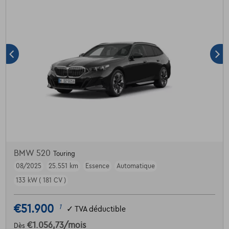
BMW 520
Touring
08/2025
25.551 km
Essence
Automatique
133 kW ( 181 CV )
€51.900
1
✓
TVA déductible
€1.056,73
/mois
Dès