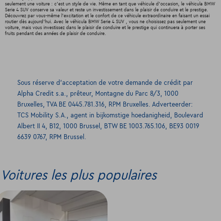
seulement une voiture : c'est un style de vie. Même en tant que véhicule d'occasion, le véhicula BMW
Serie 4 SUV conserve sa valeur et reste un investissement dans le plaisir de conduire et le prestige.
Découvrez par vous-même l'excitation et le confort de ce véhicule extraordinaire en faisant un essai
routier dès aujourd'hui. Avec le véhicula BMW Serie 4 SUV , vous ne choisissez pas seulement une
voiture, mais vous investissez dans le plaisir de conduire et le prestige qui continuera à porter ses
fruits pendant des années de plaisir de conduire.
Sous réserve d’acceptation de votre demande de crédit par
Alpha Credit s.a., prêteur, Montagne du Parc 8/3, 1000
Bruxelles, TVA BE 0445.781.316, RPM Bruxelles. Adverteerder:
TCS Mobility S.A., agent in bijkomstige hoedanigheid, Boulevard
Albert II 4, B12, 1000 Brussel, BTW BE 1003.765.106, BE93 0019
6639 0767, RPM Brussel.
Voitures les plus populaires