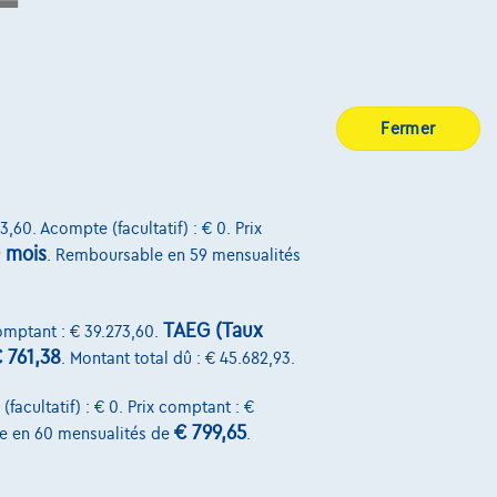
.
BE 0445.781.316, RPM Bruxelles. Adverteerder: TCS
Fermer
7, RPM Brussel.
Découvrez toute la gamme BMW
3,60. Acompte (facultatif) : € 0. Prix
 mois
. Remboursable en 59 mensualités
TAEG (Taux
comptant : € 39.273,60.
 761,38
. Montant total dû : € 45.682,93.
facultatif) : € 0. Prix comptant : €
€ 799,65
e en 60 mensualités de
.