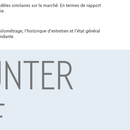
dèles similaires sur le marché. En termes de rapport
ie.
ilométrage, l'historique d'entretien et l'état général
endante.
UNTER
général. En général, vous pouvez vous attendre à ce
uront des étiquettes de prix plus élevées.
d'innover et de mettre à niveau pour répondre aux
n seront encore plus avancées en termes de
E
ment un modèle à considérer. Avec son design
 à un niveau supérieur. Que vous recherchiez une
s attentes. Curieux de découvrir d'autres modèles