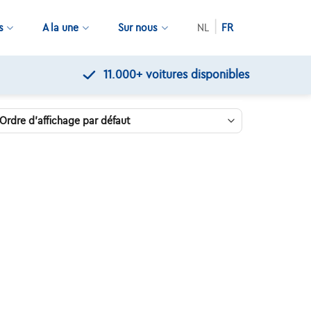
s
A la une
Sur nous
NL
FR