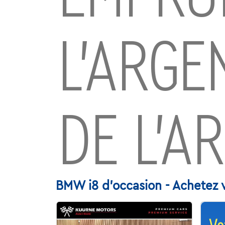
L’ARGE
DE L’A
BMW i8 d'occasion - Achetez 