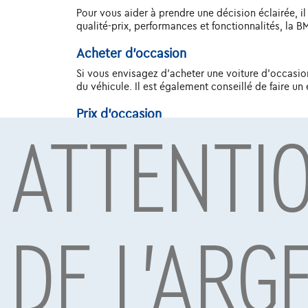
Pour vous aider à prendre une décision éclairée, 
qualité-prix, performances et fonctionnalités, la
Acheter d'occasion
Si vous envisagez d'acheter une voiture d'occasion, 
du véhicule. Il est également conseillé de faire un 
ATTENTI
Prix d'occasion
Les prix des BMW i8 d'occasion varient en fonction
que les modèles plus anciens aient des prix plus b
Avenir
Avec sa popularité constante et ses critiques pos
besoins changeants des acheteurs automobiles. Il 
DE L'ARG
technologie, de performances et de sécurité.
Conclusion
Si vous recherchez une voiture d'occasion fiable o
impressionnant, ses moteurs puissants et sa techn
voiture familiale ou simplement envie de profiter
spécifiques de cette marque ? Alors découvrez ici