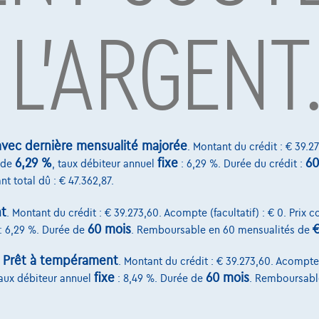
 L'ARGENT
par Alpha Credit s.a., prêteur, Montagne du Parc 8/3, 1000 Bruxelles, TVA 
vard Albert II 4, B12, 1000 Brussel, BTW BE 1003.765.106, BE93 0019 6639 076
vec dernière mensualité majorée
. Montant du crédit : € 39.27
6,29 %
fixe
60
de
, taux débiteur annuel
: 6,29 %. Durée du crédit :
nt total dû : € 47.362,87.
t
. Montant du crédit : € 39.273,60. Acompte (facultatif) : € 0. Prix 
60 mois
€
: 6,29 %. Durée de
. Remboursable en 60 mensualités de
Prêt à tempérament
:
. Montant du crédit : € 39.273,60. Acompte (
fixe
60 mois
taux débiteur annuel
: 8,49 %. Durée de
. Remboursabl