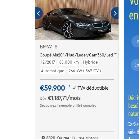
BMW i8
Coupé Alu20"/Hud/Leder/Cam360/Led *1j garantie*
12/2017
85.000 km
Hybride
Automatique
266 kW ( 362 CV )
€59.900
1
✓
TVA déductible
€1.187,71
/mois
Dès
Découvrez l’exemple chiffré complet
8520 Kuurne,
Kuurne Motors