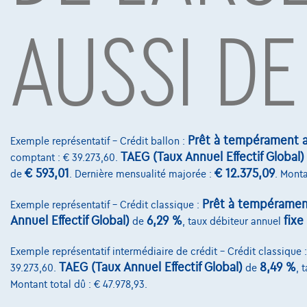
AUSSI DE
Sous réserve d’acceptation de votre demande de crédit 
Mobility S.A., agent in bijkomstige hoedanigheid, Boule
Voitures les plus populaires
Prêt à tempérament a
Exemple représentatif – Crédit ballon :
TAEG (Taux Annuel Effectif Global)
comptant : € 39.273,60.
€ 593,01
€ 12.375,09
de
. Dernière mensualité majorée :
. Monta
Prêt à tempéramen
Exemple représentatif – Crédit classique :
Annuel Effectif Global)
6,29 %
fixe
de
, taux débiteur annuel
Exemple représentatif intermédiaire de crédit – Crédit classique 
TAEG (Taux Annuel Effectif Global)
8,49 %
39.273,60.
de
, 
Montant total dû : € 47.978,93.