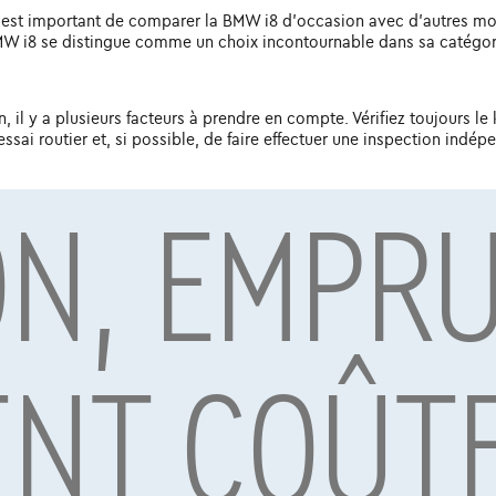
il est important de comparer la BMW i8 d'occasion avec d'autres mo
 BMW i8 se distingue comme un choix incontournable dans sa catégor
il y a plusieurs facteurs à prendre en compte. Vérifiez toujours le k
essai routier et, si possible, de faire effectuer une inspection indép
ON, EMPR
 de facteurs tels que l'âge, le kilométrage, l'équipement et l'état 
as, tandis que les modèles plus récents avec moins de kilomètres a
itives, l'avenir semble prometteur pour la marque. BMW continuera 
est très probable que les futures versions de la BMW i8 d'occasio
ENT COÛT
ffrant style, performances et confort, alors la BMW i8 est certaine
ologie avancée, cette voiture élèvera votre expérience de conduite
 d'une conduite sportive, la BMW i8 d'occasion répondra à toutes vo
 à l'avance
BMW i4
,
BMW X1
et
BMW X2
.