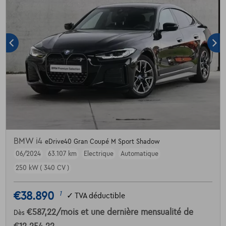
BMW i4
eDrive40 Gran Coupé M Sport Shadow
06/2024
63.107 km
Electrique
Automatique
250 kW ( 340 CV )
€38.890
1
✓
TVA déductible
€587,22
/mois
et une dernière mensualité de
Dès