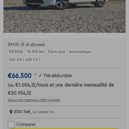
BMW iX
iX xDrive45
09/2025
10.945 km
Electrique
Automatique
300 kW ( 408 CV )
€66.500
1
✓
TVA déductible
€1.004,12
/mois
et une dernière mensualité de
Dès
€20.954,12
Découvrez l’exemple chiffré complet
8700 Tielt,
Le Couter nv
Comparer