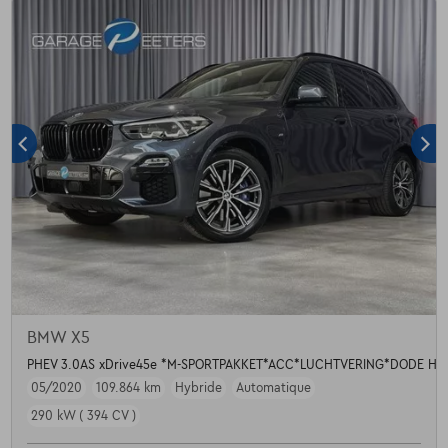
BMW X5
PHEV 3.0AS xDrive45e *M-SPORTPAKKET*ACC*LUCHTVERING*DODE H
05/2020
109.864 km
Hybride
Automatique
290 kW ( 394 CV )