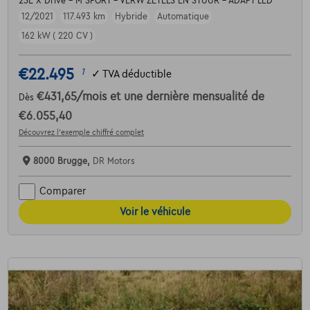
25E X Drive - M SPORT - VERW ZETELS EN STUUR - ADAPT LED
12/2021
117.493 km
Hybride
Automatique
162 kW ( 220 CV )
€22.495
1
✓
TVA déductible
€431,65
/mois
et une dernière mensualité de
Dès
€6.055,40
Découvrez l’exemple chiffré complet
8000 Brugge,
DR Motors
Comparer
Voir le véhicule