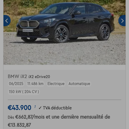
BMW iX2
iX2 eDrive20
06/2025
11.486 km
Electrique
Automatique
150 kW ( 204 CV )
€43.900
1
✓
TVA déductible
€662,87
/mois
et une dernière mensualité de
Dès
€13.832,87