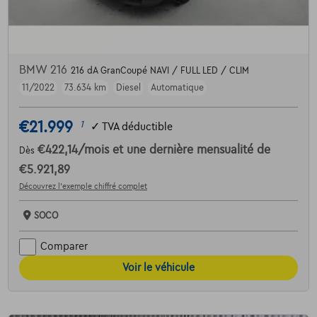
BMW 216
216 dA GranCoupé NAVI / FULL LED / CLIM
11/2022
73.634 km
Diesel
Automatique
€21.999
1
✓
TVA déductible
€422,14
/mois
et une dernière mensualité de
Dès
€5.921,89
Découvrez l’exemple chiffré complet
SOCO
Comparer
Voir le véhicule