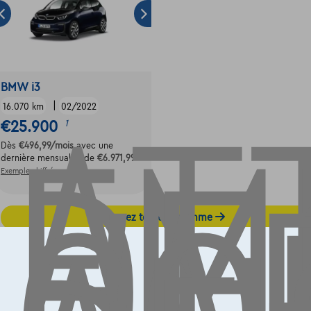
AT
EM
DE
BMW i3
|
16.070 km
02/2022
€25.900
1
Dès
€496,99
/mois
avec une
dernière mensualité de
€6.971,99
Exemple chiffré complet
Découvrez toute la gamme