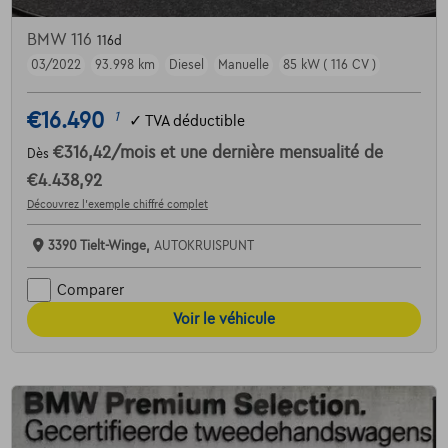
BMW 116
116d
03/2022
93.998 km
Diesel
Manuelle
85 kW ( 116 CV )
€16.490
1
✓
TVA déductible
€316,42
/mois
et une dernière mensualité de
Dès
€4.438,92
Découvrez l’exemple chiffré complet
3390 Tielt-Winge,
AUTOKRUISPUNT
Comparer
Voir le véhicule