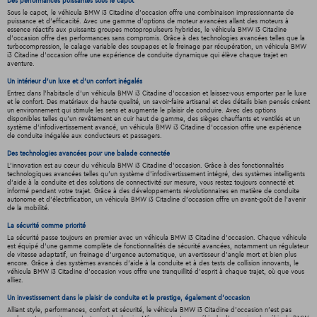
Des performances puissantes sous le capot
Sous le capot, le véhicula BMW i3 Citadine d'occasion offre une combinaison impressionnante de
puissance et d'efficacité. Avec une gamme d'options de moteur avancées allant des moteurs à
essence réactifs aux puissants groupes motopropulseurs hybrides, le véhicula BMW i3 Citadine
d'occasion offre des performances sans compromis. Grâce à des technologies avancées telles que la
turbocompression, le calage variable des soupapes et le freinage par récupération, un véhicula BMW
i3 Citadine d'occasion offre une expérience de conduite dynamique qui élève chaque trajet en
aventure.
Un intérieur d’un luxe et d’un confort inégalés
Entrez dans l'habitacle d'un véhicula BMW i3 Citadine d'occasion et laissez-vous emporter par le luxe
et le confort. Des matériaux de haute qualité, un savoir-faire artisanal et des détails bien pensés créent
un environnement qui stimule les sens et augmente le plaisir de conduire. Avec des options
disponibles telles qu'un revêtement en cuir haut de gamme, des sièges chauffants et ventilés et un
système d'infodivertissement avancé, un véhicula BMW i3 Citadine d'occasion offre une expérience
de conduite inégalée aux conducteurs et passagers.
Des technologies avancées pour une balade connectée
L'innovation est au cœur du véhicula BMW i3 Citadine d'occasion. Grâce à des fonctionnalités
technologiques avancées telles qu'un système d'infodivertissement intégré, des systèmes intelligents
d'aide à la conduite et des solutions de connectivité sur mesure, vous restez toujours connecté et
informé pendant votre trajet. Grâce à des développements révolutionnaires en matière de conduite
autonome et d'électrification, un véhicula BMW i3 Citadine d'occasion offre un avant-goût de l'avenir
de la mobilité.
La sécurité comme priorité
La sécurité passe toujours en premier avec un véhicula BMW i3 Citadine d'occasion. Chaque véhicule
est équipé d'une gamme complète de fonctionnalités de sécurité avancées, notamment un régulateur
de vitesse adaptatif, un freinage d'urgence automatique, un avertisseur d'angle mort et bien plus
encore. Grâce à des systèmes avancés d'aide à la conduite et à des tests de collision innovants, le
véhicula BMW i3 Citadine d'occasion vous offre une tranquillité d'esprit à chaque trajet, où que vous
alliez.
Un investissement dans le plaisir de conduite et le prestige, également d'occasion
Alliant style, performances, confort et sécurité, le véhicula BMW i3 Citadine d'occasion n'est pas