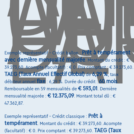
L'
CO
AU
DE
L'
Contact
info@touringcarselect.be
Avenue Roi Albert II 4, B12
1000 Bruxelles
Prêt à tempérament
Exemple représentatif – Crédit ballon :
avec dernière mensualité majorée
. Montant du crédit : €
39.273,60. Acompte (facultatif) : € 0. Prix comptant : € 39.273,60.
Services & Solutions
TAEG (Taux Annuel Effectif Global)
6,29 %
de
, taux
fixe
60 mois
débiteur annuel
: 6,29 %. Durée du crédit :
.
Assistance dépannage
€ 593,01
Remboursable en 59 mensualités de
. Dernière
€ 12.375,09
mensualité majorée :
. Montant total dû : €
Financement
47.362,87.
Assurance auto
Prêt à
Exemple représentatif – Crédit classique :
Leasing
tempérament
. Montant du crédit : € 39.273,60. Acompte
TAEG (Taux
(facultatif) : € 0. Prix comptant : € 39.273,60.