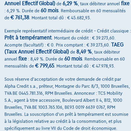
Annuel Effectif Global)
6,29 %
fixe
de
, taux débiteur annuel
Sur Nous
60 mois
: 6,29 %. Durée de
. Remboursable en 60 mensualités
Devenez client
€ 761,38
de
. Montant total dû : € 45.682,93.
Qui nous sommes
Exemple représentatif intermédiaire de crédit – Crédit classique :
Prêt à tempérament
Charte de qualité
. Montant du crédit : € 39.273,60.
TAEG
Acompte (facultatif) : € 0. Prix comptant : € 39.273,60.
Nos dealers
(Taux Annuel Effectif Global)
8,49 %
de
, taux débiteur
fixe
60 mois
annuel
: 8,49 %. Durée de
. Remboursable en 60
Nos partenaires
€ 799,65
mensualités de
. Montant total dû : € 47.978,93.
Notre équipe
Sous réserve d'acceptation de votre demande de crédit par
Contact
Alpha Credit s.a., prêteur, Montagne du Parc 8/3, 1000 Bruxelles,
TVA BE 0445.781.316, RPM Bruxelles. Annonceur : TCS Mobility
S.A., agent à titre accessoire, Boulevard Albert II 4, B12, 1000
Bruxelles, TVA BE 1003.765.106, BE93 0019 6639 0767, RPM
@2024 TCS Mobility SA/NV Copyright
Bruxelles. La souscription d'un prêt à tempérament est soumise
à la législation relative au crédit à la consommation, et plus
Conditions Générales
spécifiquement au livre VII du Code de droit économique.