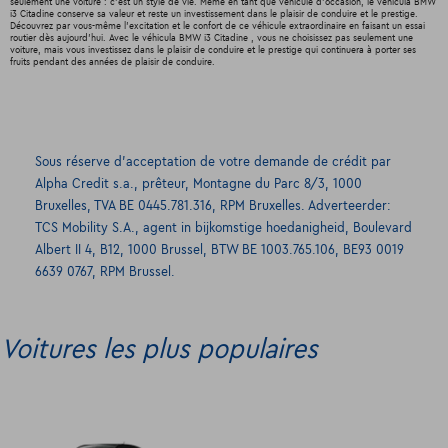
seulement une voiture : c'est un style de vie. Même en tant que véhicule d'occasion, le véhicula BMW
i3 Citadine conserve sa valeur et reste un investissement dans le plaisir de conduire et le prestige.
Découvrez par vous-même l'excitation et le confort de ce véhicule extraordinaire en faisant un essai
routier dès aujourd'hui. Avec le véhicula BMW i3 Citadine , vous ne choisissez pas seulement une
voiture, mais vous investissez dans le plaisir de conduire et le prestige qui continuera à porter ses
fruits pendant des années de plaisir de conduire.
Sous réserve d’acceptation de votre demande de crédit par
Alpha Credit s.a., prêteur, Montagne du Parc 8/3, 1000
Bruxelles, TVA BE 0445.781.316, RPM Bruxelles. Adverteerder:
TCS Mobility S.A., agent in bijkomstige hoedanigheid, Boulevard
Albert II 4, B12, 1000 Brussel, BTW BE 1003.765.106, BE93 0019
6639 0767, RPM Brussel.
Voitures les plus populaires