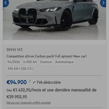
BMW M3
Competition xDrive Carbon pack! Full options! New car!
04/2026
6.000 km
Essence
Automatique
390 kW ( 530 CV )
€94.900
1
✓
TVA déductible
€1.432,95
/mois
et une dernière mensualité de
Dès
€29.902,95
Découvrez l’exemple chiffré complet