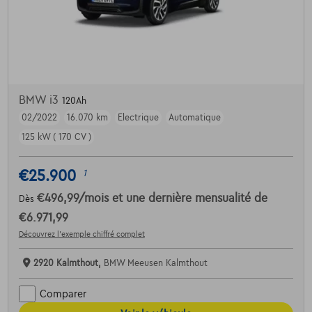
BMW i3
120Ah
02/2022
16.070 km
Electrique
Automatique
125 kW ( 170 CV )
€25.900
1
€496,99
/mois
et une dernière mensualité de
Dès
€6.971,99
Découvrez l’exemple chiffré complet
2920 Kalmthout,
BMW Meeusen Kalmthout
Comparer