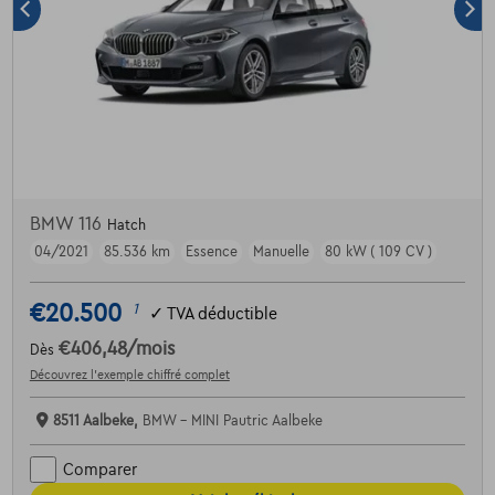
BMW 116
Hatch
04/2021
85.536 km
Essence
Manuelle
80 kW ( 109 CV )
€20.500
1
✓
TVA déductible
€406,48
/mois
Dès
Découvrez l’exemple chiffré complet
8511 Aalbeke,
BMW - MINI Pautric Aalbeke
Comparer