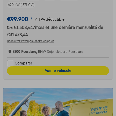
420 kW ( 571 CV )
€99.900
1
✓
TVA déductible
€1.508,44
/mois
et une dernière mensualité de
Dès
€31.478,44
Découvrez l’exemple chiffré complet
8800 Roeselare,
BMW Dejonckheere Roeselare
Comparer
Voir le véhicule