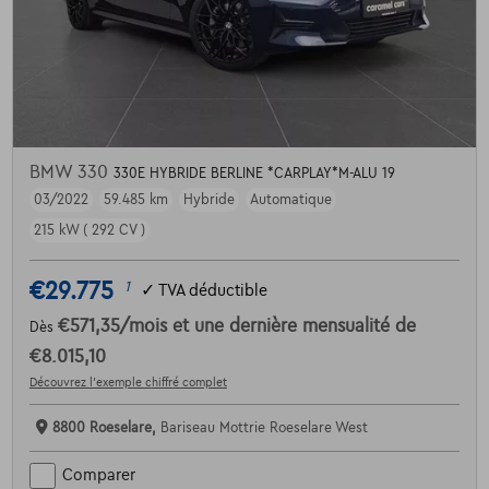
BMW 330
330E HYBRIDE BERLINE *CARPLAY*M-ALU 19
03/2022
59.485 km
Hybride
Automatique
215 kW ( 292 CV )
€29.775
1
✓
TVA déductible
€571,35
/mois
et une dernière mensualité de
Dès
€8.015,10
Découvrez l’exemple chiffré complet
8800 Roeselare,
Bariseau Mottrie Roeselare West
Comparer