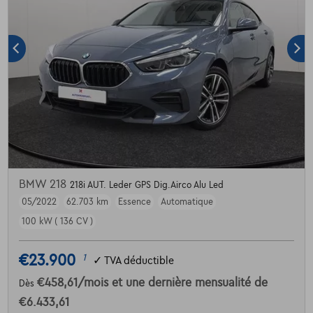
BMW 218
218i AUT. Leder GPS Dig.Airco Alu Led
05/2022
62.703 km
Essence
Automatique
100 kW ( 136 CV )
€23.900
1
✓
TVA déductible
€458,61
/mois
et une dernière mensualité de
Dès
€6.433,61