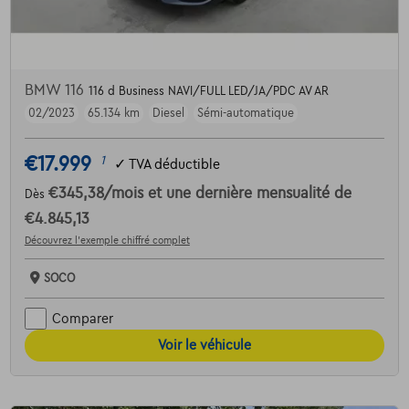
BMW 116
116 d Business NAVI/FULL LED/JA/PDC AV AR
02/2023
65.134 km
Diesel
Sémi-automatique
€17.999
1
✓
TVA déductible
€345,38
/mois
et une dernière mensualité de
Dès
€4.845,13
Découvrez l’exemple chiffré complet
SOCO
Comparer
Voir le véhicule