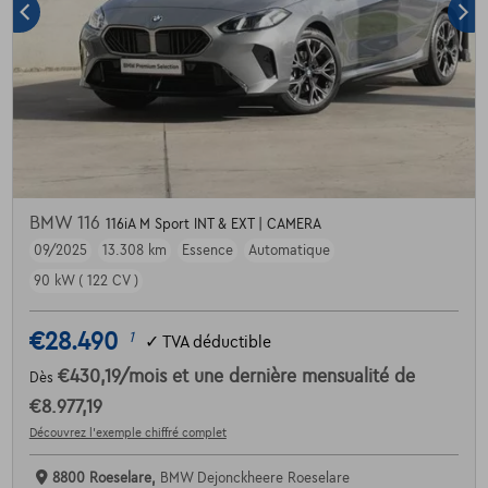
BMW 116
116iA M Sport INT & EXT | CAMERA
09/2025
13.308 km
Essence
Automatique
90 kW ( 122 CV )
€28.490
1
✓
TVA déductible
€430,19
/mois
et une dernière mensualité de
Dès
€8.977,19
Découvrez l’exemple chiffré complet
8800 Roeselare,
BMW Dejonckheere Roeselare