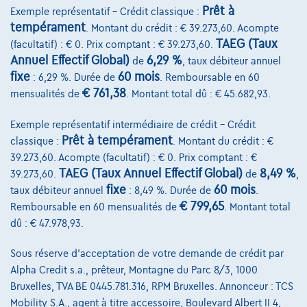
Prêt à
Exemple représentatif – Crédit classique :
Découvrez l’exemple chiffré complet
tempérament
. Montant du crédit : € 39.273,60. Acompte
8800 Roeselare,
BMW Dejonckheere Roeselare
TAEG (Taux
(facultatif) : € 0. Prix comptant : € 39.273,60.
Annuel Effectif Global)
6,29 %
de
, taux débiteur annuel
Comparer
fixe
60 mois
: 6,29 %. Durée de
. Remboursable en 60
Voir le véhicule
€ 761,38
mensualités de
. Montant total dû : € 45.682,93.
Exemple représentatif intermédiaire de crédit – Crédit
Prêt à tempérament
classique :
. Montant du crédit : €
39.273,60. Acompte (facultatif) : € 0. Prix comptant : €
TAEG (Taux Annuel Effectif Global)
8,49 %
39.273,60.
de
,
fixe
60 mois
taux débiteur annuel
: 8,49 %. Durée de
.
€ 799,65
Remboursable en 60 mensualités de
. Montant total
dû : € 47.978,93.
Sous réserve d'acceptation de votre demande de crédit par
Alpha Credit s.a., prêteur, Montagne du Parc 8/3, 1000
Bruxelles, TVA BE 0445.781.316, RPM Bruxelles. Annonceur : TCS
Mobility S.A., agent à titre accessoire, Boulevard Albert II 4,