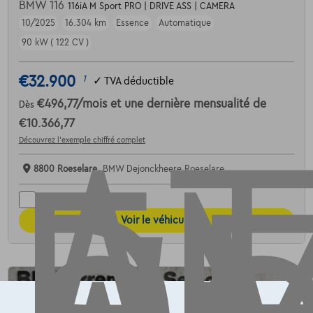
BMW 116
116iA M Sport PRO | DRIVE ASS | CAMERA
AT
10/2025
16.304 km
Essence
Automatique
90 kW ( 122 CV )
€32.900
1
✓
TVA déductible
€496,77
/mois
et une dernière mensualité de
Dès
€10.366,77
Découvrez l’exemple chiffré complet
8800 Roeselare,
BMW Dejonckheere Roeselare
Comparer
Voir le véhicule