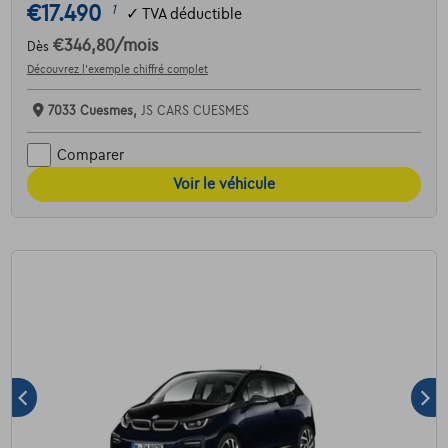
€17.490
1
✓
TVA déductible
€346,80
/mois
Dès
Découvrez l’exemple chiffré complet
7033 Cuesmes,
JS CARS CUESMES
Comparer
Voir le véhicule