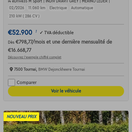
i4 eDrive35 M Sport | INDIV DRAVIT GREY | MERINO LEDER |
02/2026
11.060 km
Electrique
Automatique
210 kW ( 286 CV )
€52.900
1
✓
TVA déductible
€798,77
/mois
et une dernière mensualité de
Dès
€16.668,77
Découvrez l’exemple chiffré complet
7500 Tournai,
BMW Dejonckheere Tournai
Comparer
Voir le véhicule
NOUVEAU PRIX