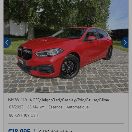
BMW 116
iA OPF/1eignr/Led/Carplay/Pdc/Cruise/Clima...
07/2023
68.414 km
Essence
Automatique
80 kW ( 109 CV )
€18.995
1
✓
TVA déductible