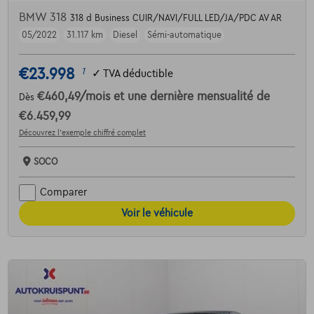
BMW 318
318 d Business CUIR/NAVI/FULL LED/JA/PDC AV AR
05/2022
31.117 km
Diesel
Sémi-automatique
€23.998
1
✓
TVA déductible
€460,49
/mois
et une dernière mensualité de
Dès
€6.459,99
Découvrez l’exemple chiffré complet
SOCO
Comparer
Voir le véhicule