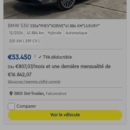
BMW 530
530e*PHEV*XDRIVE*41.884 KM*LUXURY*
12/2024
41.884 km
Hybride
Automatique
220 kW ( 299 CV )
€53.450
1
✓
TVA déductible
€807,07
/mois
et une dernière mensualité de
Dès
€16.842,07
Découvrez l’exemple chiffré complet
3800 Sint-Truiden,
Falcomotive
Comparer
Voir le véhicule