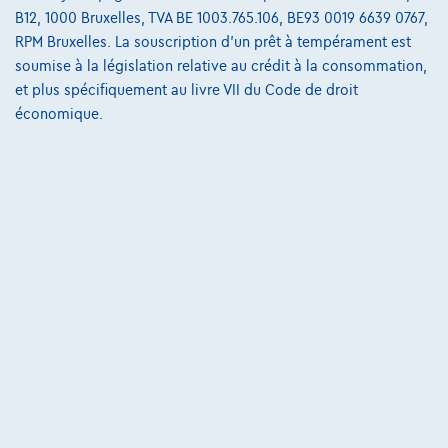
B12, 1000 Bruxelles, TVA BE 1003.765.106, BE93 0019 6639 0767,
RPM Bruxelles. La souscription d'un prêt à tempérament est
soumise à la législation relative au crédit à la consommation,
et plus spécifiquement au livre VII du Code de droit
BMW 530
Touring
économique.
04/2021
74.281 km
Hybride
Automatique
215 kW ( 292 CV )
€38.500
1
✓
TVA déductible
€763,39
/mois
Dès
Découvrez l’exemple chiffré complet
2110 Wijnegem,
BMW Meeusen Wijnegem
Comparer
Voir le véhicule