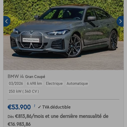
BMW i4
Gran Coupé
03/2026
6.498 km
Electrique
Automatique
250 kW ( 340 CV )
€53.900
1
✓
TVA déductible
€813,86
/mois
et une dernière mensualité de
Dès
€16.983,86