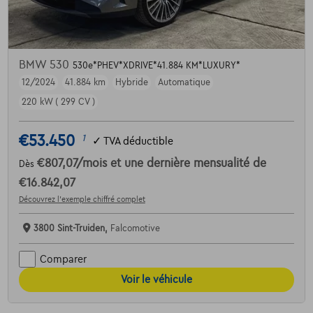
BMW 530
530e*PHEV*XDRIVE*41.884 KM*LUXURY*
12/2024
41.884 km
Hybride
Automatique
220 kW ( 299 CV )
€53.450
1
✓
TVA déductible
€807,07
/mois
et une dernière mensualité de
Dès
€16.842,07
Découvrez l’exemple chiffré complet
3800 Sint-Truiden,
Falcomotive
Comparer
Voir le véhicule