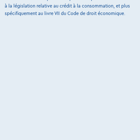
à la législation relative au crédit à la consommation, et plus
Conditions Générales
spécifiquement au livre VII du Code de droit économique.
Conditions d'assistance
Protection Des Données
Politique Des Cookies
Charte de qualité
Site Map
Login