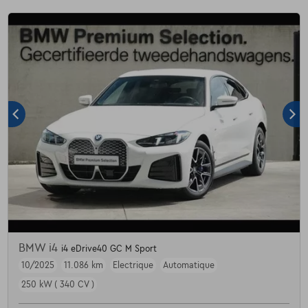
BMW i4
i4 eDrive40 GC M Sport
10/2025
11.086 km
Electrique
Automatique
250 kW ( 340 CV )