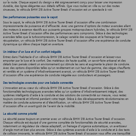
sur la route. Chaque aspect du design a été soigneusement conçu pour laisser une impression
durable, des lignes élégantes aux détails raffinés. Que vous rouliez en ville ou sur des routes
sinueuses, le véhicula BMW 218 Active Tourer Break d'occasion est un spectacle à voir.
Des performances puissantes sous le capot
Sous le capot, le véhicula BMW 218 Active Tourer Break d'occasion offre une combinaison
impressionnante de puissance et d'efficacité. Avec une gamme d'options de moteur avancées allant
des moteurs à essence réactifs aux puissants groupes motopropulseurs hybrides, le véhicula BMW 218
Active Tourer Break d'occasion offre des performances sans compromis. Grâce à des technologies
avancées telles que la turbocompression, le calage variable des soupapes et le freinage par
récupération, un véhicula BMW 218 Active Tourer Break d'occasion offre une expérience de conduite
dynamique qui élève chaque trajet en aventure.
Un intérieur d’un luxe et d’un confort inégalés
Entrez dans l'habitacle d'un véhicula BMW 218 Active Tourer Break d'occasion et laissez-vous
emporter par le luxe et le confort. Des matériaux de haute qualité, un savoir-faire artisanal et des
détails bien pensés créent un environnement qui stimule les sens et augmente le plaisir de conduire.
Avec des options disponibles telles qu'un revêtement en cuir haut de gamme, des sièges chauffants
et ventilés et un système d'infodivertissement avancé, un véhicula BMW 218 Active Tourer Break
d'occasion offre une expérience de conduite inégalée aux conducteurs et passagers.
Des technologies avancées pour une balade connectée
L'innovation est au cœur du véhicula BMW 218 Active Tourer Break d'occasion. Grâce à des
fonctionnalités technologiques avancées telles qu'un système d'infodivertissement intégré, des
systèmes intelligents d'aide à la conduite et des solutions de connectivité sur mesure, vous restez
toujours connecté et informé pendant votre trajet. Grâce à des développements révolutionnaires en
matière de conduite autonome et d'électrification, un véhicula BMW 218 Active Tourer Break
d'occasion offre un avant-goût de l'avenir de la mobilité.
La sécurité comme priorité
La sécurité passe toujours en premier avec un véhicula BMW 218 Active Tourer Break d'occasion.
Chaque véhicule est équipé d'une gamme complète de fonctionnalités de sécurité avancées,
notamment un régulateur de vitesse adaptatif, un freinage d'urgence automatique, un avertisseur
d'angle mort et bien plus encore. Grâce à des systèmes avancés d'aide à la conduite et à des tests
de collision innovants, le véhicula BMW 218 Active Tourer Break d'occasion vous offre une tranquillité