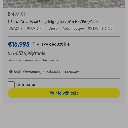
BMW X1
1.5 dA sDrive16 AdBlue/1eignr/Navi/Cruise/Pdc/Clima...
08/2019
109.916 km
Diesel
Automatique
85 kW ( 116 CV )
€16.995
1
✓
TVA déductible
€336,98
/mois
Dès
Découvrez l’exemple chiffré complet
8610 Kortemark,
Autohandel Beernaert
Comparer
Voir le véhicule