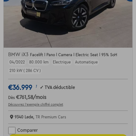
BMW iX3
Facelift l Pano l Camera l Electric Seat l 95% SoH
04/2022
80.000 km
Electrique
Automatique
210 kW ( 286 CV )
€36.999
1
✓
TVA déductible
€761,58
/mois
Dès
Découvrez l’exemple chiffré complet
9340 Lede,
TR Premium Cars
Comparer