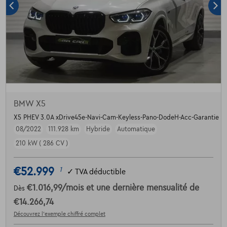
BMW X5
X5 PHEV 3.0A xDrive45e-Navi-Cam-Keyless-Pano-DodeH-Acc-Garantie
08/2022
111.928 km
Hybride
Automatique
210 kW ( 286 CV )
€52.999
1
✓
TVA déductible
€1.016,99
/mois
et une dernière mensualité de
Dès
€14.266,74
Découvrez l’exemple chiffré complet