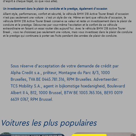
d'esprit à chaque trajet, où que vous alliez.
Un investissement dans le plaisir de conduite et le prestige, également d'occasion
Alliant style, performances, confort et sécurité, le véhicula BMW 218 Active Tourer Break d'occasion
n'est pas seulement une voiture : c'est un style de vie. Même en tant que véhicule d'occasion, le
véhicula BMW 218 Active Tourer Break conserve sa valeur et reste un investissement dans le plaisir de
conduire et le prestige. Découvrez par vous-même l'excitation et le confort de ce véhicule
extraordinaire en faisant un essai routier dès aujourd'hui. Avec le véhicula BMW 218 Active Tourer
Break , vous ne choisissez pas seulement une voiture, mais vous investissez dans le plaisir de conduire
et le prestige qui continuera à porter ses fruits pendant des années de plaisir de conduire.
Sous réserve d’acceptation de votre demande de crédit par
Alpha Credit s.a., prêteur, Montagne du Parc 8/3, 1000
Bruxelles, TVA BE 0445.781.316, RPM Bruxelles. Adverteerder:
TCS Mobility S.A., agent in bijkomstige hoedanigheid, Boulevard
Albert II 4, B12, 1000 Brussel, BTW BE 1003.765.106, BE93 0019
6639 0767, RPM Brussel.
Voitures les plus populaires