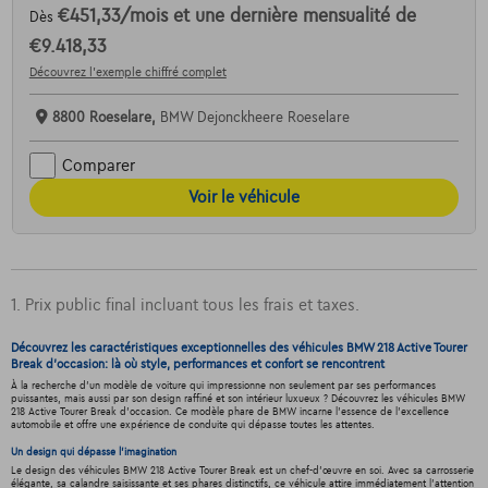
€451,33
/mois
et une dernière mensualité de
Dès
€9.418,33
Découvrez l’exemple chiffré complet
8800 Roeselare,
BMW Dejonckheere Roeselare
Comparer
Voir le véhicule
1. Prix public final incluant tous les frais et taxes.
Découvrez les caractéristiques exceptionnelles des véhicules BMW 218 Active Tourer
Break d'occasion: là où style, performances et confort se rencontrent
À la recherche d'un modèle de voiture qui impressionne non seulement par ses performances
puissantes, mais aussi par son design raffiné et son intérieur luxueux ? Découvrez les véhicules BMW
218 Active Tourer Break d'occasion. Ce modèle phare de BMW incarne l'essence de l'excellence
automobile et offre une expérience de conduite qui dépasse toutes les attentes.
Un design qui dépasse l'imagination
Le design des véhicules BMW 218 Active Tourer Break est un chef-d'œuvre en soi. Avec sa carrosserie
élégante, sa calandre saisissante et ses phares distinctifs, ce véhicule attire immédiatement l'attention