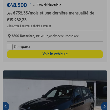
€48.500
1
✓
TVA déductible
€732,33
/mois
et une dernière mensualité de
Dès
€15.282,33
Découvrez l’exemple chiffré complet
8800 Roeselare,
BMW Dejonckheere Roeselare
Comparer
Voir le véhicule