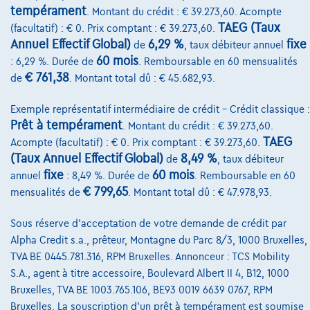
Leasing
tempérament
. Montant du crédit : € 39.273,60. Acompte
TAEG (Taux
(facultatif) : € 0. Prix comptant : € 39.273,60.
Annuel Effectif Global)
6,29 %
fixe
de
, taux débiteur annuel
Sur Nous
60 mois
: 6,29 %. Durée de
. Remboursable en 60 mensualités
Devenez client
€ 761,38
de
. Montant total dû : € 45.682,93.
Qui nous sommes
Exemple représentatif intermédiaire de crédit – Crédit classique :
Prêt à tempérament
. Montant du crédit : € 39.273,60.
Charte de qualité
TAEG
Acompte (facultatif) : € 0. Prix comptant : € 39.273,60.
Nos dealers
(Taux Annuel Effectif Global)
8,49 %
de
, taux débiteur
fixe
60 mois
annuel
: 8,49 %. Durée de
. Remboursable en 60
Nos partenaires
€ 799,65
mensualités de
. Montant total dû : € 47.978,93.
Notre équipe
Sous réserve d'acceptation de votre demande de crédit par
Contact
Alpha Credit s.a., prêteur, Montagne du Parc 8/3, 1000 Bruxelles,
TVA BE 0445.781.316, RPM Bruxelles. Annonceur : TCS Mobility
S.A., agent à titre accessoire, Boulevard Albert II 4, B12, 1000
Bruxelles, TVA BE 1003.765.106, BE93 0019 6639 0767, RPM
@2024 TCS Mobility SA/NV Copyright
Bruxelles. La souscription d'un prêt à tempérament est soumise