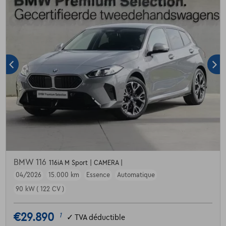
BMW 116
116iA M Sport | CAMERA |
04/2026
15.000 km
Essence
Automatique
90 kW ( 122 CV )
€29.890
1
✓
TVA déductible