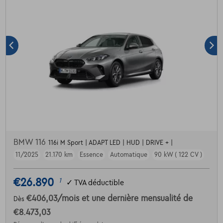
BMW 116
116i M Sport | ADAPT LED | HUD | DRIVE + |
11/2025
21.170 km
Essence
Automatique
90 kW ( 122 CV )
€26.890
1
✓
TVA déductible
€406,03
/mois
et une dernière mensualité de
Dès
€8.473,03