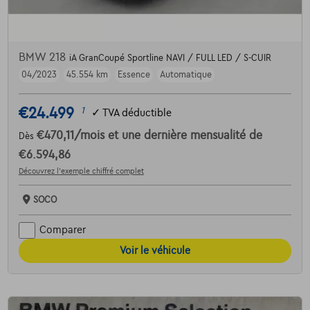
BMW 218
iA GranCoupé Sportline NAVI / FULL LED / S-CUIR
04/2023
45.554 km
Essence
Automatique
€24.499
1
✓
TVA déductible
€470,11
/mois
et une dernière mensualité de
Dès
€6.594,86
Découvrez l’exemple chiffré complet
SOCO
Comparer
Voir le véhicule