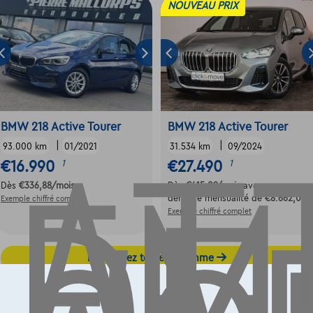
NOUVEAU PRIX
AT
EM
BMW 218 Active Tourer
BMW 218 Active Tourer
|
|
93.000 km
01/2021
31.534 km
09/2024
€16.990
€27.490
1
1
Dès
€336,88
/mois
Dès
€415,09
/mois
avec une
dernière mensualité de
€8.662,09
Exemple chiffré complet
Exemple chiffré complet
Découvrez toute la gamme