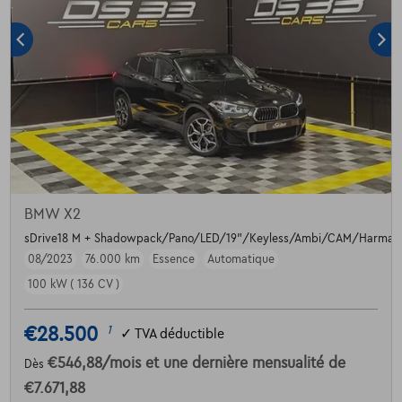
BMW X2
sDrive18 M + Shadowpack/Pano/LED/19"/Keyless/Ambi/CAM/Harma
08/2023
76.000 km
Essence
Automatique
100 kW ( 136 CV )
€28.500
1
✓
TVA déductible
€546,88
/mois
et une dernière mensualité de
Dès
€7.671,88