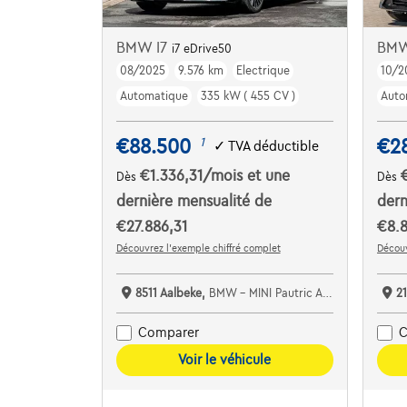
BMW I7
BMW
i7 eDrive50
08/2025
9.576 km
Electrique
10/2
Automatique
335 kW ( 455 CV )
Auto
€88.500
€2
1
✓
TVA déductible
€1.336,31
/mois
et une
Dès
Dès
dernière mensualité de
dern
€27.886,31
€8.8
Découvrez l’exemple chiffré complet
Découv
8511 Aalbeke,
BMW - MINI Pautric Aalbeke
2
Comparer
C
Voir le véhicule