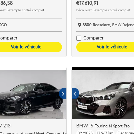
986,58
€17.610,91
rez l’exemple chiffré complet
Découvrez l’exemple chiffré complet
OCO
8800 Roeselare,
BMW Dejonckheere R
omparer
Comparer
Voir le véhicule
Voir le véhicule
 218I
BMW i5
Touring M-Sport Pro
02/2025
17.967 km
Electriqu
Coupe aut. M-sport! Navi, Camera, Shadow!