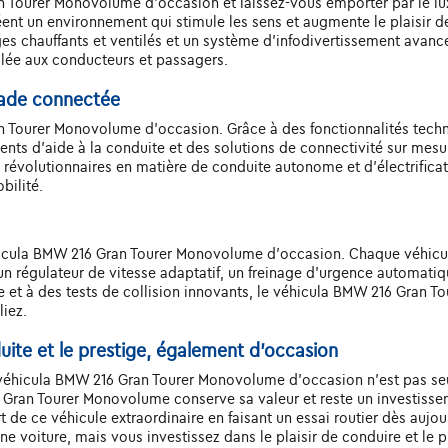
n Tourer Monovolume d'occasion et laissez-vous emporter par le luxe
réent un environnement qui stimule les sens et augmente le plaisir 
es chauffants et ventilés et un système d'infodivertissement ava
alée aux conducteurs et passagers.
lade connectée
n Tourer Monovolume d'occasion. Grâce à des fonctionnalités tech
gents d'aide à la conduite et des solutions de connectivité sur mesu
 révolutionnaires en matière de conduite autonome et d'électrific
bilité.
éhicula BMW 216 Gran Tourer Monovolume d'occasion. Chaque véhic
 régulateur de vitesse adaptatif, un freinage d'urgence automatiqu
 et à des tests de collision innovants, le véhicula BMW 216 Gran 
liez.
duite et le prestige, également d'occasion
le véhicula BMW 216 Gran Tourer Monovolume d'occasion n'est pas se
Gran Tourer Monovolume conserve sa valeur et reste un investisseme
 de ce véhicule extraordinaire en faisant un essai routier dès aujo
voiture, mais vous investissez dans le plaisir de conduire et le pr