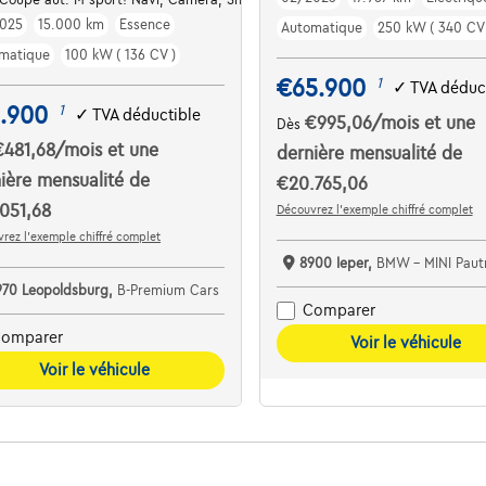
025
15.000 km
Essence
Automatique
250 kW ( 340 CV 
matique
100 kW ( 136 CV )
€65.900
1
✓
TVA déduc
1.900
1
✓
TVA déductible
€995,06
/mois
et une
Dès
€481,68
/mois
et une
dernière mensualité de
ière mensualité de
€20.765,06
051,68
Découvrez l’exemple chiffré complet
rez l’exemple chiffré complet
8900 Ieper,
BMW - MINI Pautr
970 Leopoldsburg,
B-Premium Cars
Comparer
omparer
Voir le véhicule
Voir le véhicule