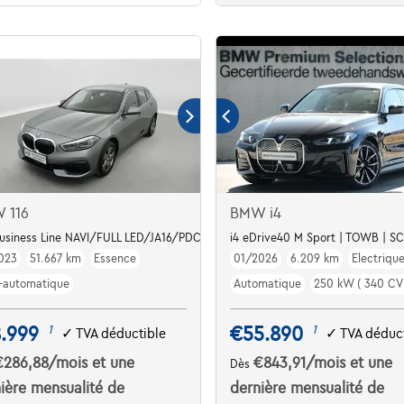
 116
BMW i4
Business Line NAVI/FULL LED/JA16/PDC AV AR
i4 eDrive40 M Sport | TOWB | SC
023
51.667 km
Essence
01/2026
6.209 km
Electriqu
-automatique
Automatique
250 kW ( 340 CV 
.999
€55.890
1
1
✓
TVA déductible
✓
TVA déduct
€286,88
/mois
et une
€843,91
/mois
et une
Dès
ière mensualité de
dernière mensualité de