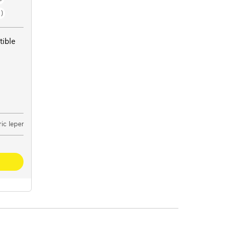
)
tible
ic Ieper