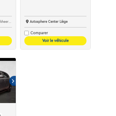
oeselare
Autosphere Center Liège
Comparer
Voir le véhicule
e