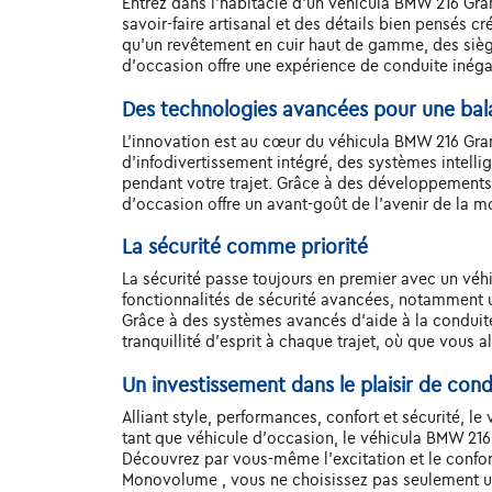
Entrez dans l'habitacle d'un véhicula BMW 216 Gra
savoir-faire artisanal et des détails bien pensés c
qu'un revêtement en cuir haut de gamme, des sièg
d'occasion offre une expérience de conduite inég
Des technologies avancées pour une ba
L'innovation est au cœur du véhicula BMW 216 Gra
d'infodivertissement intégré, des systèmes intelli
pendant votre trajet. Grâce à des développements
d'occasion offre un avant-goût de l'avenir de la mo
La sécurité comme priorité
La sécurité passe toujours en premier avec un v
fonctionnalités de sécurité avancées, notamment un
Grâce à des systèmes avancés d'aide à la conduite
tranquillité d'esprit à chaque trajet, où que vous al
Un investissement dans le plaisir de con
Alliant style, performances, confort et sécurité, 
tant que véhicule d'occasion, le véhicula BMW 216 
Découvrez par vous-même l'excitation et le confort
Monovolume , vous ne choisissez pas seulement une 