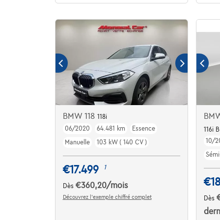
BMW 118
BMW
118i
06/2020
64.481 km
Essence
116i 
10/2
Manuelle
103 kW ( 140 CV )
Sémi
€17.499
1
€18
€360,20
/mois
Dès
Découvrez l’exemple chiffré complet
Dès
dern