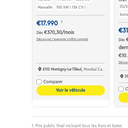
05/2
Manuelle
100 kW ( 136 CV )
Auto
€17.990
1
€3
€370,30
/mois
Dès
Découvrez l’exemple chiffré complet
Dès
dern
€10.
Découv
6110 Montigny-Le-Tilleul,
Mondial Car Montigny
3
Comparer
C
Voir le véhicule
1. Prix public final incluant tous les frais et taxes.