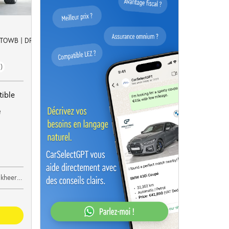
| TOWB | DRIVE PRO
)
ible
e
oeselare