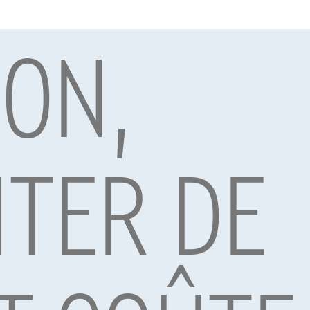
ION,
par Alpha Credit s.a., prêteur, Montagne du Parc 8/3, 1000 Bruxelles, TVA 
vard Albert II 4, B12, 1000 Brussel, BTW BE 1003.765.106, BE93 0019 6639 076
TER DE
Déco