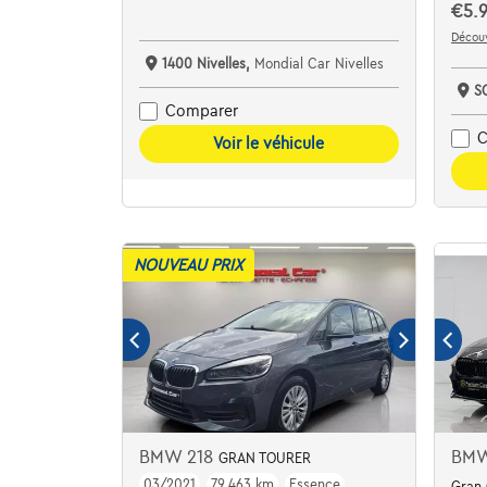
€5.
Découv
1400 Nivelles,
Mondial Car Nivelles
S
Comparer
C
Voir le véhicule
NOUVEAU PRIX
BMW 218
BMW
GRAN TOURER
03/2021
79.463 km
Essence
Gran 