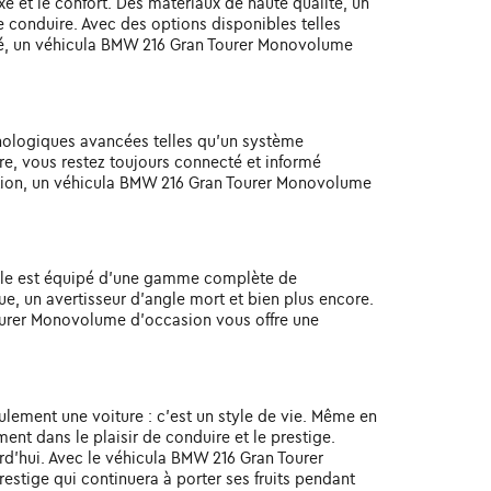
 et le confort. Des matériaux de haute qualité, un
de conduire. Avec des options disponibles telles
ncé, un véhicula BMW 216 Gran Tourer Monovolume
nologiques avancées telles qu'un système
re, vous restez toujours connecté et informé
ation, un véhicula BMW 216 Gran Tourer Monovolume
ule est équipé d'une gamme complète de
e, un avertisseur d'angle mort et bien plus encore.
Tourer Monovolume d'occasion vous offre une
ulement une voiture : c'est un style de vie. Même en
nt dans le plaisir de conduire et le prestige.
urd'hui. Avec le véhicula BMW 216 Gran Tourer
estige qui continuera à porter ses fruits pendant