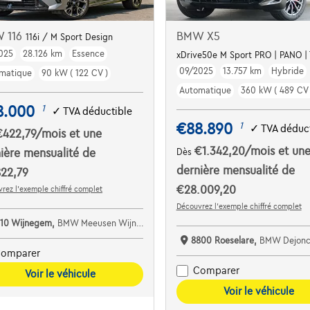
 116
BMW X5
116i / M Sport Design
025
28.126 km
Essence
xDrive50e M Sport PRO | PANO 
09/2025
13.757 km
Hybride
matique
90 kW ( 122 CV )
Automatique
360 kW ( 489 CV 
8.000
1
✓
TVA déductible
€88.890
1
✓
TVA déduct
€422,79
/mois
et une
€1.342,20
/mois
et un
ière mensualité de
Dès
dernière mensualité de
22,79
€28.009,20
rez l’exemple chiffré complet
Découvrez l’exemple chiffré complet
110 Wijnegem,
BMW Meeusen Wijnegem
8800 Roeselare,
BMW Dejonckheere R
omparer
Comparer
Voir le véhicule
Voir le véhicule