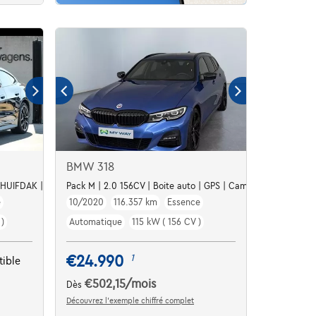
BMW 318
HUIFDAK | DRIVE ASSIST |
Pack M | 2.0 156CV | Boite auto | GPS | Caméra | Capteurs |
e
10/2020
116.357 km
Essence
)
Automatique
115 kW ( 156 CV )
€24.990
1
ible
€502,15
/mois
Dès
Découvrez l’exemple chiffré complet