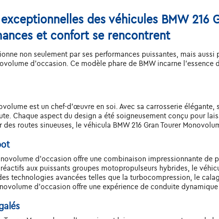
s exceptionnelles des véhicules BMW 216
mances et confort se rencontrent
onne non seulement par ses performances puissantes, mais aussi par
ovolume d'occasion. Ce modèle phare de BMW incarne l'essence de 
lume est un chef-d'œuvre en soi. Avec sa carrosserie élégante, sa 
route. Chaque aspect du design a été soigneusement conçu pour lais
 sur des routes sinueuses, le véhicula BMW 216 Gran Tourer Monovolu
pot
onovolume d'occasion offre une combinaison impressionnante de pu
 réactifs aux puissants groupes motopropulseurs hybrides, le véh
s technologies avancées telles que la turbocompression, le calage
novolume d'occasion offre une expérience de conduite dynamique q
galés