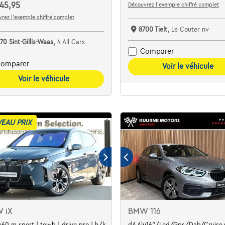
45,95
Découvrez l’exemple chiffré complet
rez l’exemple chiffré complet
8700 Tielt,
Le Couter nv
70 Sint-Gillis-Waas,
4 All Cars
Comparer
omparer
Voir le véhicule
Voir le véhicule
EAU PRIX
 iX
BMW 116
e60 m sport | towb | drive pro | h/k
dA Alu16"/Led/Gps/Dab/Cruise/C