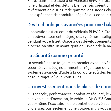
Entrez dans l'habitacle d'un véhicula BMW 216 Gran
faire artisanal et des détails bien pensés créent u
revêtement en cuir haut de gamme, des sièges chau
une expérience de conduite inégalée aux conducte
Des technologies avancées pour une ba
L'innovation est au cœur du véhicula BMW 216 Gran
d'infodivertissement intégré, des systèmes intelli
pendant votre trajet. Grâce à des développements 
d'occasion offre un avant-goût de l'avenir de la mo
La sécurité comme priorité
La sécurité passe toujours en premier avec un vé
sécurité avancées, notamment un régulateur de vit
systèmes avancés d'aide à la conduite et à des tes
chaque trajet, où que vous alliez.
Un investissement dans le plaisir de con
Alliant style, performances, confort et sécurité, l
que véhicule d'occasion, le véhicula BMW 216 Gran 
vous-même l'excitation et le confort de ce véhicule
choisissez pas seulement une voiture, mais vous inv