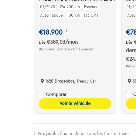
01/2020
124.900 km
Essence
11/2
Automatique
100 kW ( 136 CV )
Auto
€18.900
€7
1
€389,03
/mois
Dès
Dès
Découvrez l’exemple chiffré complet
dern
€24.
Découv
1620 Drogenbos,
Trendy Car
8
Comparer
C
Voir le véhicule
1. Prix public final incluant tous les frais et taxes.