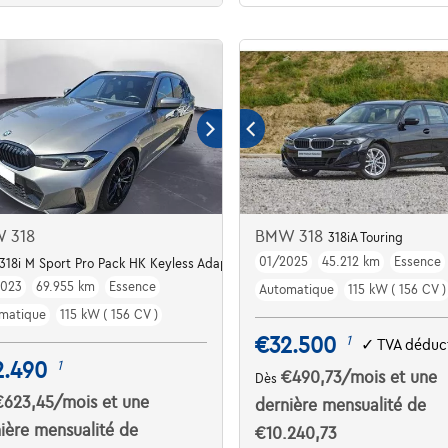
 318
BMW 318
318iA Touring
01/2025
45.212 km
Essence
318i M Sport Pro Pack HK Keyless AdaptLED ParkAs 2.0i 156PK AUT
2023
69.955 km
Essence
Automatique
115 kW ( 156 CV )
matique
115 kW ( 156 CV )
€32.500
1
✓
TVA déduct
2.490
1
€490,73
/mois
et une
Dès
€623,45
/mois
et une
dernière mensualité de
ière mensualité de
€10.240,73