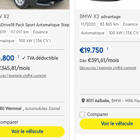
 X2
BMW X2
advantage
11/2020
83.865 km
Essence
 sDrive18 Pack Sport Automatique Steptronic
019
117.017 km
Essence
Automatique
100 kW ( 136 CV 
matique
100 kW ( 136 CV )
€19.750
1
6.800
1
✓
TVA déductible
€391,61
/mois
Dès
€345,81
/mois
Découvrez l’exemple chiffré complet
rez l’exemple chiffré complet
8511 Aalbeke,
BMW - MINI Pautric 
780 Wemmel ,
Automobiles Daniel
Comparer
omparer
Voir le véhicule
Voir le véhicule