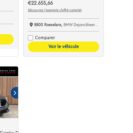
€22.655,66
Découvrez l’exemple chiffré complet
8800 Roeselare,
BMW Dejonckheere Roeselare
Comparer
Voir le véhicule
arplay *1j garantie*