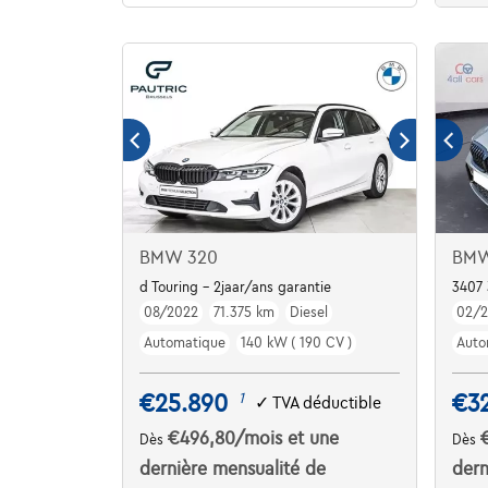
BMW 320
BMW
d Touring - 2jaar/ans garantie
3407 
08/2022
71.375 km
Diesel
02/
Automatique
140 kW ( 190 CV )
Auto
€25.890
€3
1
✓
TVA déductible
€496,80
/mois
et une
Dès
Dès
dernière mensualité de
dern