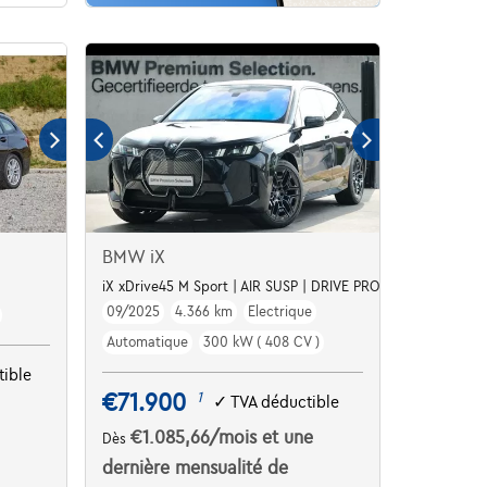
BMW iX
iX xDrive45 M Sport | AIR SUSP | DRIVE PRO | H&K |
09/2025
4.366 km
Electrique
Automatique
300 kW ( 408 CV )
ible
€71.900
1
✓
TVA déductible
€1.085,66
/mois
et une
Dès
dernière mensualité de