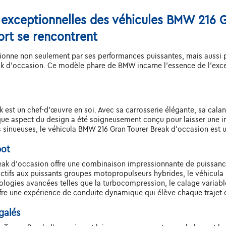
 exceptionnelles des véhicules BMW 216 G
ort se rencontrent
onne non seulement par ses performances puissantes, mais aussi par
k d'occasion. Ce modèle phare de BMW incarne l'essence de l'exce
est un chef-d'œuvre en soi. Avec sa carrosserie élégante, sa calandr
aque aspect du design a été soigneusement conçu pour laisser une i
es sinueuses, le véhicula BMW 216 Gran Tourer Break d'occasion est u
pot
reak d'occasion offre une combinaison impressionnante de puissanc
ctifs aux puissants groupes motopropulseurs hybrides, le véhicula
ogies avancées telles que la turbocompression, le calage variable
fre une expérience de conduite dynamique qui élève chaque trajet 
galés