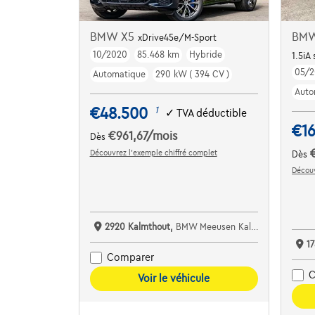
BMW X5
BMW
xDrive45e/M-Sport
10/2020
85.468 km
Hybride
1.5iA
05/2
Automatique
290 kW ( 394 CV )
Auto
€48.500
1
✓
TVA déductible
€1
€961,67
/mois
Dès
Découvrez l’exemple chiffré complet
Dès
Découv
2920 Kalmthout,
BMW Meeusen Kalmthout
1
Comparer
C
Voir le véhicule