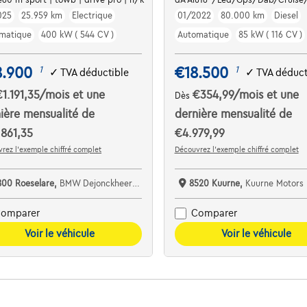
025
25.959 km
Electrique
01/2022
80.000 km
Diesel
matique
400 kW ( 544 CV )
Automatique
85 kW ( 116 CV )
8.900
€18.500
1
1
✓
TVA déductible
✓
TVA déduct
€1.191,35
/mois
et une
€354,99
/mois
et une
Dès
ière mensualité de
dernière mensualité de
861,35
€4.979,99
rez l’exemple chiffré complet
Découvrez l’exemple chiffré complet
800 Roeselare,
BMW Dejonckheere Roeselare
8520 Kuurne,
Kuurne Motors
omparer
Comparer
Voir le véhicule
Voir le véhicule