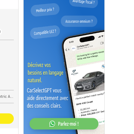
)
Aalbeke