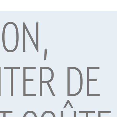
ION,
par Alpha Credit s.a., prêteur, Montagne du Parc 8/3, 1000 Bruxelles, TVA 
vard Albert II 4, B12, 1000 Brussel, BTW BE 1003.765.106, BE93 0019 6639 076
TER DE
Déco