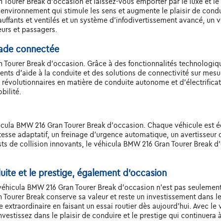
 Tourer Break d'occasion et laissez-vous emporter par le luxe et le 
n environnement qui stimule les sens et augmente le plaisir de cond
ffants et ventilés et un système d'infodivertissement avancé, un 
urs et passagers.
lade connectée
 Tourer Break d'occasion. Grâce à des fonctionnalités technologiq
gents d'aide à la conduite et des solutions de connectivité sur mesu
révolutionnaires en matière de conduite autonome et d'électrifica
bilité.
hicula BMW 216 Gran Tourer Break d'occasion. Chaque véhicule est
esse adaptatif, un freinage d'urgence automatique, un avertisseur 
ts de collision innovants, le véhicula BMW 216 Gran Tourer Break d'o
duite et le prestige, également d'occasion
e véhicula BMW 216 Gran Tourer Break d'occasion n'est pas seulement
Tourer Break conserve sa valeur et reste un investissement dans le 
 extraordinaire en faisant un essai routier dès aujourd'hui. Avec l
estissez dans le plaisir de conduire et le prestige qui continuera à