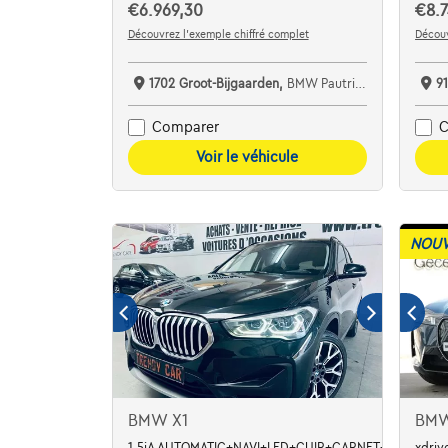
€6.969,30
€8.7
Découvrez l’exemple chiffré complet
Découv
1702 Groot-Bijgaarden,
BMW Pautric Groot Bijgaarden
91
Comparer
C
Voir le véhicule
NOUV
BMW X1
BMW
1.5iA AUTOMATIC+NAVI+LED+CUIR+CARNET+GARANTIE
xdriv