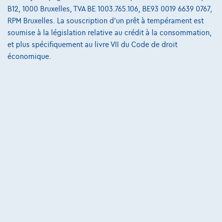
B12, 1000 Bruxelles, TVA BE 1003.765.106, BE93 0019 6639 0767,
RPM Bruxelles. La souscription d'un prêt à tempérament est
soumise à la législation relative au crédit à la consommation,
et plus spécifiquement au livre VII du Code de droit
économique.
Mercedes-Benz E 300
Break E de AMG Line Panoramisch dak| 360° Camera| Burmester|HUD +
01/2023
59.976 km
Hybride
Automatique
143 kW ( 194 CV )
€39.450
1
✓
TVA déductible
€757,00
/mois
et une dernière mensualité de
Dès
€10.619,50
Découvrez l’exemple chiffré complet