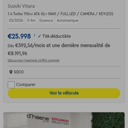
Suzuki Vitara
1.4 Turbo 110cv AT6 GL+ NAVI / FULL LED / CAMERA / KEYLESS
05/2026
0 km
Essence
Automatique
€25.998
1
✓
TVA déductible
€392,56
/mois
et une dernière mensualité de
Dès
€8.191,96
Découvrez l’exemple chiffré complet
SOCO
Comparer
Voir le véhicule