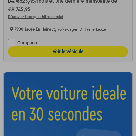
€623,45
/mois
et une dernière mensualité de
Dès
€8.745,95
Découvrez l’exemple chiffré complet
7900 Leuze-En-Hainaut,
Volkswagen D'Haene Leuze
Comparer
Voir le véhicule