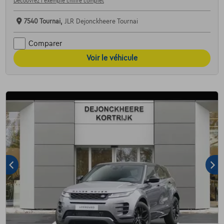
Découvrez l’exemple chiffré complet
7540 Tournai,
JLR Dejonckheere Tournai
Comparer
Voir le véhicule