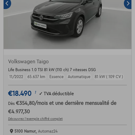
Volkswagen Taigo
Life Business 1.0 TSI 81 kW (110 ch) 7 vitesses DSG
11/2022
65.637 km
Essence
Automatique
81 kW ( 109 CV )
€18.490
1
✓
TVA déductible
€354,80
/mois
et une dernière mensualité de
Dès
€4.977,30
Découvrez l’exemple chiffré complet
5100 Namur,
Automaz24