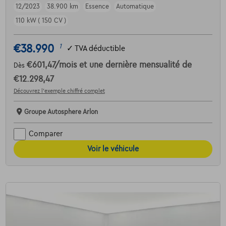
12/2023
38.900 km
Essence
Automatique
110 kW ( 150 CV )
€38.990
1
✓
TVA déductible
€601,47
/mois
et une dernière mensualité de
Dès
€12.298,47
Découvrez l’exemple chiffré complet
Groupe Autosphere Arlon
Comparer
Voir le véhicule