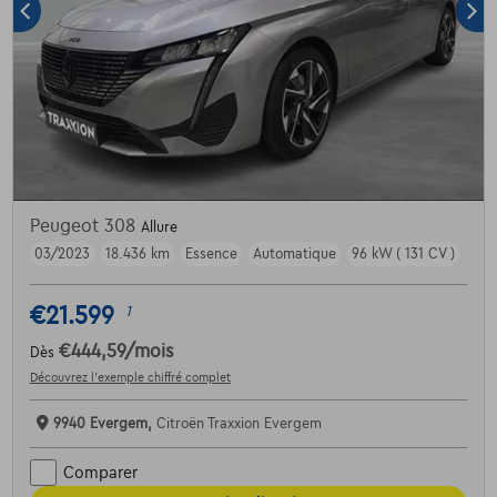
Peugeot 308
Allure
03/2023
18.436 km
Essence
Automatique
96 kW ( 131 CV )
€21.599
1
€444,59
/mois
Dès
Découvrez l’exemple chiffré complet
9940 Evergem,
Citroën Traxxion Evergem
Comparer