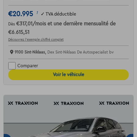
€20.995
1
✓
TVA déductible
€317,01
/mois
et une dernière mensualité de
Dès
€6.615,51
Découvrez l’exemple chiffré complet
9100 Sint-Niklaas,
Dex Sint-Niklaas De Autospecialist bv
Comparer
Voir le véhicule