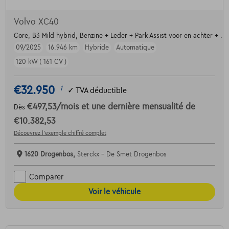
Volvo XC40
Core, B3 Mild hybrid, Benzine + Leder + Park Assist voor en achter + ....
09/2025
16.946 km
Hybride
Automatique
120 kW ( 161 CV )
€32.950
1
✓
TVA déductible
€497,53
/mois
et une dernière mensualité de
Dès
€10.382,53
Découvrez l’exemple chiffré complet
1620 Drogenbos,
Sterckx - De Smet Drogenbos
Comparer
Voir le véhicule