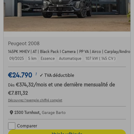
Peugeot 2008
145PK MHEV | AT | Black Pack I Camera | PP VA | Airco | Carplay/Android |
09/2025
5 km
Essence
Automatique
107 kW ( 145 CV )
€24.790
1
✓
TVA déductible
€374,32
/mois
et une dernière mensualité de
Dès
€7.811,32
Découvrez l’exemple chiffré complet
2300 Turnhout,
Garage Barto
Comparer