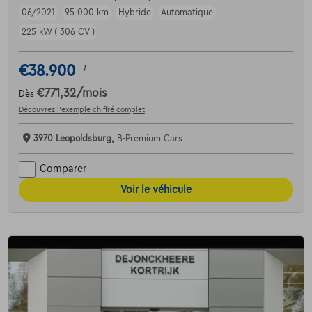
06/2021
95.000 km
Hybride
Automatique
225 kW ( 306 CV )
€38.900
1
€771,32
/mois
Dès
Découvrez l’exemple chiffré complet
3970 Leopoldsburg,
B-Premium Cars
Comparer
Voir le véhicule