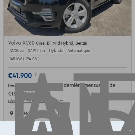
AT
Volvo XC60
Core, B4 Mild-Hybrid, Benzin
12/2023
27.913 km
Hybride
Automatique
145 kW ( 194 CV )
€41.900
1
€632,67
/mois
et une dernière mensualité de
Dès
€13.202,67
Découvrez l’exemple chiffré complet
7700 Mouscron,
Novabil LC
Comparer