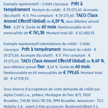
Prêt à
Exemple représentatif – Crédit classique :
tempérament
€29.950
1
. Montant du crédit : € 39.273,60. Acompte
✓
TVA déductible
TAEG (Taux
(facultatif) : € 0. Prix comptant : € 39.273,60.
€574,71
/mois
et une dernière mensualité de
Dès
Annuel Effectif Global)
6,29 %
de
, taux débiteur annuel
€8.062,21
fixe
60 mois
: 6,29 %. Durée de
. Remboursable en 60
Découvrez l’exemple chiffré complet
€ 761,38
mensualités de
. Montant total dû : € 45.682,93.
7700 Mouscron,
Ghistelinck Mouscron
Exemple représentatif intermédiaire de crédit – Crédit
Prêt à tempérament
classique :
. Montant du crédit : €
Comparer
39.273,60. Acompte (facultatif) : € 0. Prix comptant : €
Voir le véhicule
TAEG (Taux Annuel Effectif Global)
8,49 %
39.273,60.
de
,
fixe
60 mois
taux débiteur annuel
: 8,49 %. Durée de
.
€ 799,65
Remboursable en 60 mensualités de
. Montant total
dû : € 47.978,93.
Sous réserve d'acceptation de votre demande de crédit par
Alpha Credit s.a., prêteur, Montagne du Parc 8/3, 1000
Bruxelles, TVA BE 0445.781.316, RPM Bruxelles. Annonceur : TCS
Mobility S.A., agent à titre accessoire, Boulevard Albert II 4,