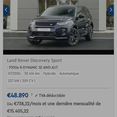
Land Rover Discovery Sport
- P300e R-DYNAMIC SE AWD AUT.
07/2024
30.414 km
Hybride
Automatique
227 kW ( 309 CV )
€48.890
1
✓
TVA déductible
€738,22
/mois
et une dernière mensualité de
Dès
€15.405,22