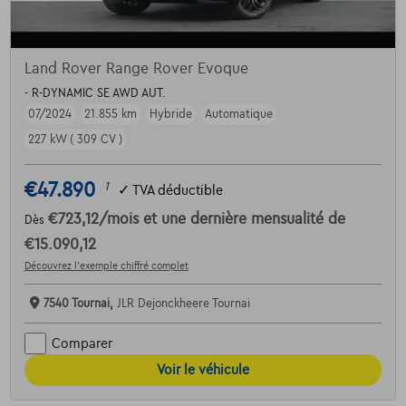
Land Rover Range Rover Evoque
- R-DYNAMIC SE AWD AUT.
07/2024
21.855 km
Hybride
Automatique
227 kW ( 309 CV )
€47.890
1
✓
TVA déductible
€723,12
/mois
et une dernière mensualité de
Dès
€15.090,12
Découvrez l’exemple chiffré complet
7540 Tournai,
JLR Dejonckheere Tournai
Comparer
Voir le véhicule