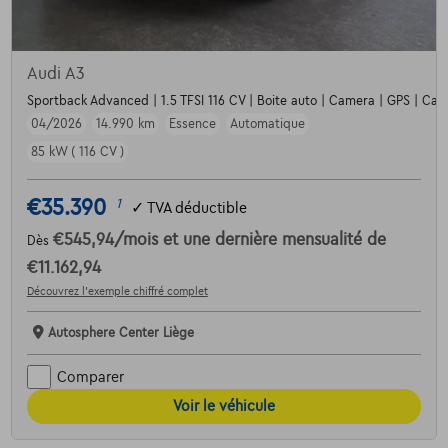
Audi A3
Sportback Advanced | 1.5 TFSI 116 CV | Boite auto | Camera | GPS | Carpl
04/2026
14.990 km
Essence
Automatique
85 kW ( 116 CV )
€35.390
1
✓
TVA déductible
€545,94
/mois
et une dernière mensualité de
Dès
€11.162,94
Découvrez l’exemple chiffré complet
Autosphere Center Liège
Comparer
Voir le véhicule