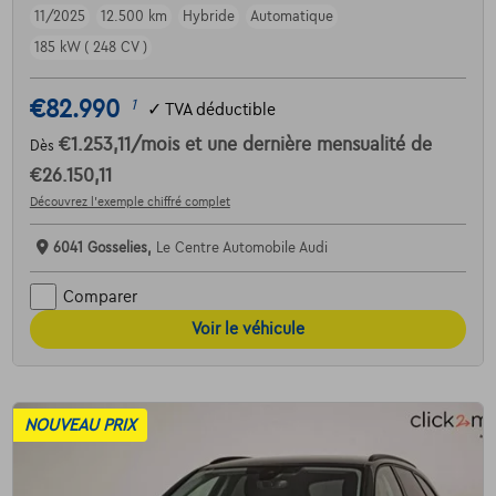
11/2025
12.500 km
Hybride
Automatique
185 kW ( 248 CV )
€82.990
1
✓
TVA déductible
€1.253,11
/mois
et une dernière mensualité de
Dès
€26.150,11
Découvrez l’exemple chiffré complet
6041 Gosselies,
Le Centre Automobile Audi
Comparer
Voir le véhicule
NOUVEAU PRIX