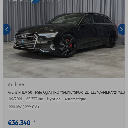
Audi A6
Avant PHEV 50 TFSIe QUATTRO *S-LINE*SPORTZETELS*CAMERA*21"ALU
09/2021
85.733 km
Hybride
Automatique
220 kW ( 299 CV )
€36.340
1