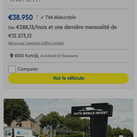
110 kW ( 150 CV )
€38.950
1
✓
TVA déductible
€588,13
/mois
et une dernière mensualité de
Dès
€12.273,13
Découvrez l’exemple chiffré complet
8500 Kortrijk,
Autobedrijf Naessens
Comparer
Voir le véhicule