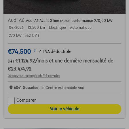
Audi A6
Audi A6 Avant S line e-tron performance 270,00 kW
04/2026
12.500 km
Electrique
Automatique
270 kW ( 362 CV )
€74.500
1
✓
TVA déductible
€1.124,92
/mois
et une dernière mensualité de
Dès
€23.474,92
Découvrez l’exemple chiffré complet
6041 Gosselies,
Le Centre Automobile Audi
Comparer
Voir le véhicule