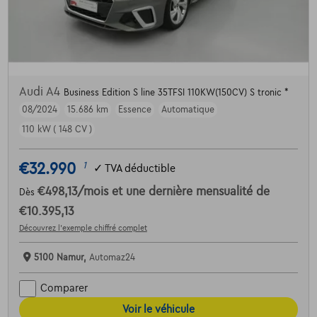
Audi A4
Business Edition S line 35TFSI 110KW(150CV) S tronic *
08/2024
15.686 km
Essence
Automatique
110 kW ( 148 CV )
€32.990
1
✓
TVA déductible
€498,13
/mois
et une dernière mensualité de
Dès
€10.395,13
Découvrez l’exemple chiffré complet
5100 Namur,
Automaz24
Comparer
Voir le véhicule