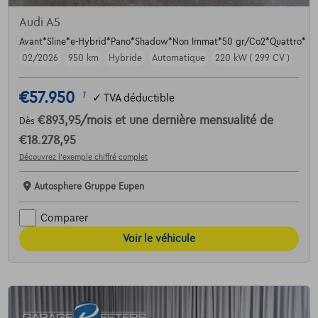
Audi A5
Avant*Sline*e-Hybrid*Pano*Shadow*Non Immat*50 gr/Co2*Quattro*
02/2026
950 km
Hybride
Automatique
220 kW ( 299 CV )
€57.950
1
✓
TVA déductible
€893,95
/mois
et une dernière mensualité de
Dès
€18.278,95
Découvrez l’exemple chiffré complet
Autosphere Gruppe Eupen
Comparer
Voir le véhicule