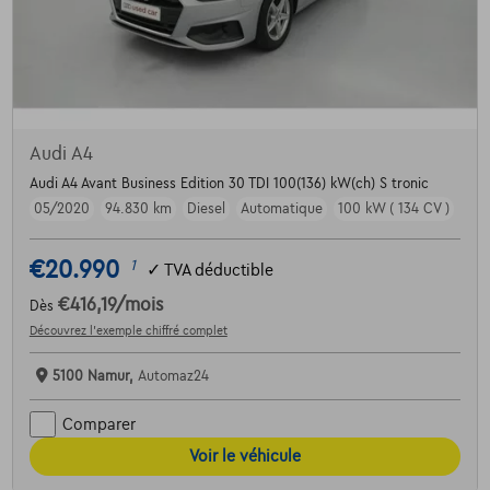
Audi A4
Audi A4 Avant Business Edition 30 TDI 100(136) kW(ch) S tronic
05/2020
94.830 km
Diesel
Automatique
100 kW ( 134 CV )
€20.990
1
✓
TVA déductible
€416,19
/mois
Dès
Découvrez l’exemple chiffré complet
5100 Namur,
Automaz24
Comparer
Voir le véhicule