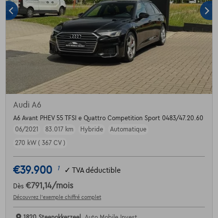
Audi A6
A6 Avant PHEV 55 TFSI e Quattro Competition Sport 0483/47.20.60
06/2021
83.017 km
Hybride
Automatique
270 kW ( 367 CV )
€39.900
1
✓
TVA déductible
€791,14
/mois
Dès
Découvrez l’exemple chiffré complet
1820 Steenokkerzeel,
Auto Mobile Invest