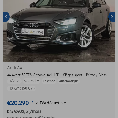
Audi A4
A4 Avant 35 TFSI S tronic Incl. LED - Sièges sport - Privacy Glass
11/2020
97.575 km
Essence
Automatique
110 kW ( 150 CV )
€20.290
1
✓
TVA déductible
€402,31
/mois
Dès
Découvrez l’exemple chiffré complet