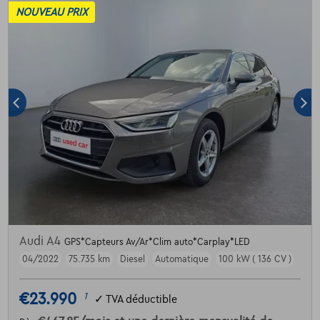
NOUVEAU PRIX
Audi A4
GPS*Capteurs Av/Ar*Clim auto*Carplay*LED
04/2022
75.735 km
Diesel
Automatique
100 kW ( 136 CV )
€23.990
1
✓
TVA déductible