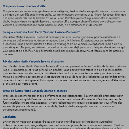
Comparaison avec d'autres Modèles
Comparé aux autres voitures sportives de sa catégorie, l'Aston Martin Vanquish Essence d'occasion se
distingue par son élégance intemporelle, ses performances puissantes et sa finition luxueuse. Bien que
des concurrents tels que la Porsche 911 ou la Ferrari Portofino puissent également être d'excellents
choix, l’Aston Martin Vanquish Essence d'occasion offre quelque chose d'unique aux acheteurs de
voitures qui recherchent une combinaison de style, de performances et de confort.
Pourquoi choisir une Aston Martin Vanquish Essence d'occasion?
Une Aston Martin Vanquish Essence d'occasion peut être un choix judicieux pour les acheteurs de
voitures en quête de luxe et de performances à un prix inférieur. En optant pour un modèle
d'occasion, vous pouvez profiter de tous les avantages de ce véhicule exceptionnel, mais à un prix
plus attrayant. De plus, les voitures d'occasion ont souvent déjà parcouru quelques kilomètres, ce qui
vous permet de bénéficier des éventuels problèmes mineurs découverts et résolus dans les premiers
modèles.
Prix des Aston Martin Vanquish Essence d'occasion
Les prix des Aston Martin Vanquish Essence d'occasion peuvent varier en fonction de facteurs tels que
l'âge, le kilométrage et l'état général. En général, vous pouvez vous attendre à ce que les modèles
plus anciens avec un kilométrage plus élevé soient moins chers que les modèles plus récents avec
moins de kilomètres au compteur. Il est toujours judicieux de faire des recherches approfondies sur les
caractéristiques spécifiques et l'historique du modèle d'occasion que vous envisagez afin d'être sûr.e
d'en avoir pour votre argent.
Avenir de l'Aston Martin Vanquish Essence d'occasion
Avec son design intemporel et ses performances impressionnantes, l'avenir semble prometteur pour
l'Aston Martin Vanquish Essence d'occasion. La marque continue d'innover et d'évoluer, rendant les
futurs modèles encore plus excitants. Si vous recherchez une voiture d'occasion qui vous offrira des
années de plaisir et de sensation de conduite, l’Aston Martin Vanquish Essence d'occasion est
certainement recommandé.
Conclusion
L'Aston Martin Vanquish Essence d'occasion est un chef-d'œuvre de l'ingénierie automobile
britannique, avec son design élégant, ses performances puissantes et son intérieur luxueux. C'est un
choix parfait pour les acheteurs de voitures d'occasion à la recherche de quelque chose de spécial.