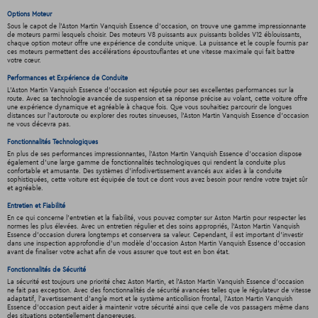
Options Moteur
Sous le capot de l'Aston Martin Vanquish Essence d'occasion, on trouve une gamme impressionnante
de moteurs parmi lesquels choisir. Des moteurs V8 puissants aux puissants bolides V12 éblouissants,
chaque option moteur offre une expérience de conduite unique. La puissance et le couple fournis par
ces moteurs permettent des accélérations époustouflantes et une vitesse maximale qui fait battre
votre cœur.
Performances et Expérience de Conduite
L'Aston Martin Vanquish Essence d'occasion est réputée pour ses excellentes performances sur la
route. Avec sa technologie avancée de suspension et sa réponse précise au volant, cette voiture offre
une expérience dynamique et agréable à chaque fois. Que vous souhaitiez parcourir de longues
distances sur l'autoroute ou explorer des routes sinueuses, l’Aston Martin Vanquish Essence d'occasion
ne vous décevra pas.
Fonctionnalités Technologiques
En plus de ses performances impressionnantes, l'Aston Martin Vanquish Essence d'occasion dispose
également d'une large gamme de fonctionnalités technologiques qui rendent la conduite plus
confortable et amusante. Des systèmes d'infodivertissement avancés aux aides à la conduite
sophistiquées, cette voiture est équipée de tout ce dont vous avez besoin pour rendre votre trajet sûr
et agréable.
Entretien et Fiabilité
En ce qui concerne l'entretien et la fiabilité, vous pouvez compter sur Aston Martin pour respecter les
normes les plus élevées. Avec un entretien régulier et des soins appropriés, l’Aston Martin Vanquish
Essence d'occasion durera longtemps et conservera sa valeur. Cependant, il est important d'investir
dans une inspection approfondie d'un modèle d'occasion Aston Martin Vanquish Essence d'occasion
avant de finaliser votre achat afin de vous assurer que tout est en bon état.
Fonctionnalités de Sécurité
La sécurité est toujours une priorité chez Aston Martin, et l’Aston Martin Vanquish Essence d'occasion
ne fait pas exception. Avec des fonctionnalités de sécurité avancées telles que le régulateur de vitesse
adaptatif, l'avertissement d'angle mort et le système anticollision frontal, l’Aston Martin Vanquish
Essence d'occasion peut aider à maintenir votre sécurité ainsi que celle de vos passagers même dans
des situations potentiellement dangereuses.