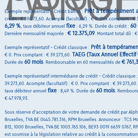
Prêt à tempérament a
Exemple représentatif – Crédit ballon :
crédit : € 39.273,60. Acompte (facultatif) : € 0. Prix comptant : €
6,29 %
fixe
60
, taux débiteur annuel
: 6,29 %. Durée du crédit :
€ 12.375,09
Dernière mensualité majorée :
. Montant total dû : €
Prêt à tempéramen
Exemple représentatif – Crédit classique :
TAEG (Taux Annuel Effectif 
€ 0. Prix comptant : € 39.273,60.
60 mois
€ 761,
Durée de
. Remboursable en 60 mensualités de
Exemple représentatif intermédiaire de crédit – Crédit classique 
39.273,60. Acompte (facultatif) : € 0. Prix comptant : € 39.273,60
fixe
60 mois
taux débiteur annuel
: 8,49 %. Durée de
. Rembours
€ 47.978,93.
Sous réserve d'acceptation de votre demande de crédit par Alpha
Bruxelles, TVA BE 0445.781.316, RPM Bruxelles. Annonceur : TCS Mobi
B12, 1000 Bruxelles, TVA BE 1003.765.106, BE93 0019 6639 0767, R
est soumise à la législation relative au crédit à la consommation