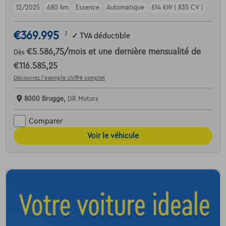
12/2025
680 km
Essence
Automatique
614 kW ( 835 CV )
€369.995
1
✓
TVA déductible
€5.586,75
/mois
et une dernière mensualité de
Dès
€116.585,25
Découvrez l’exemple chiffré complet
8000 Brugge,
DR Motors
Comparer
Voir le véhicule