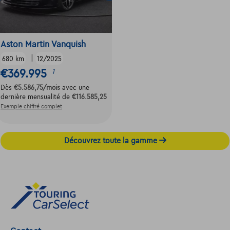
Aston Martin Vanquish
|
680 km
12/2025
€369.995
1
Dès
€5.586,75
/mois
avec une
dernière mensualité de
€116.585,25
Exemple chiffré complet
Découvrez toute la gamme