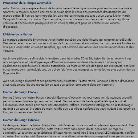
Introduction de la Marque Automobile
Aston Martin, une marque automobile britannique emblématique connue pour ses voitures de luxe et
sportives, a toujours occupé une place spéciale dans le cœur des passionnés d'automobiles du
monde entier. Et l'un de leurs modèles les plus impressionnants est sans aucun doute l'Aston Martin
Vanquish Essence d'occasion. Dans ce guide, nous explorerons tous les aspects de ce magnifique
véhicule et découvrirons pourquoi il est un choix si attrayant pour les acheteurs de voitures
d'occasion.
L'Histoire de la Marque
La marque automobile britannique Aston Martin possède une riche histoire qui remonte au début du
XXe siècle, avec un accent sur les voitures de luxe, sportives et exclusives. La marque a été fondée en
1913 par Lionel Martin et Robert Bamford, qui ont combiné leur amour des courses automobiles et des
voitures.
Après une période de difficultés financières dans les années 70 et 80, Aston Martin est revenu à ses
racines sportives et développe aujourd'hui des nouveaux modèles intéressants tout en ayant
également du succès dans la course automobile. La marque est réputée pour son exclusivité, son luxe
et ses innovations technologiques, ce qui en fait l'une des marques automobiles les plus acclamées du
Royaume-Uni.
Avec son design distinctif et ses performances puissantes, l’Aston Martin Vanquish Essence d'occasion
s'est rapidement fait une réputation en tant que sérieux concurrent dans son segment.
Examen du Design Intérieur
Montez à bord de l'Aston Martin Vanquish Essence d'occasion et vous serez immédiatement accueilli
par un intérieur luxueux qui respire l'artisanat. Des matériaux de haute qualité tels que le cuir et
l'aluminium sont utilisés pour créer une atmosphère raffinée. L'utilisation intelligente de la technologie
garantit que tout est à portée de main, tandis que des sièges confortables vous invitent à parcourir de
longues distances avec facilité.
Examen du Design Extérieur
Le design extérieur de l'Aston Martin Vanquish Essence d'occasion est simplement époustouflant. Avec
sa carrosserie élancée et profilée, cette voiture attire sans aucun doute beaucoup de regards
admiratifs. La calandre caractéristique d'Aston Martin, combinée à des phares LED saisissants, confère
au Aston Martin Vanquish Essence d'occasion une allure puissante qui correspond à ses performances.