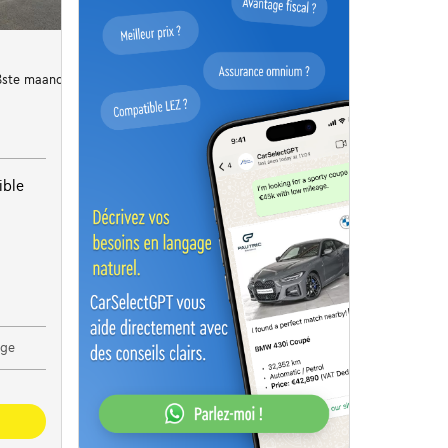
48ste maand
ible
age