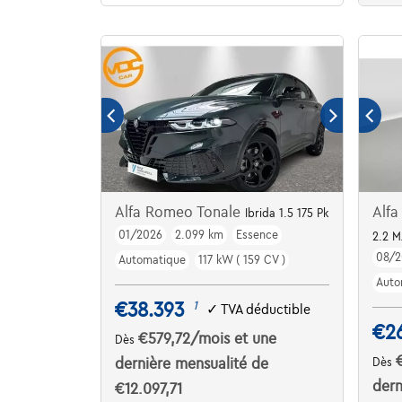
Alfa Romeo Tonale
Alfa
Ibrida 1.5 175 Pk
01/2026
2.099 km
Essence
2.2 
08/2
Automatique
117 kW ( 159 CV )
Auto
€38.393
1
✓
TVA déductible
€2
€579,72
/mois
et une
Dès
dernière mensualité de
Dès
dern
€12.097,71