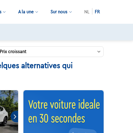
s
A la une
Sur nous
NL
FR
lques alternatives qui