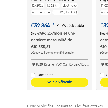
12/2025
1.562 km
Electrique
11/2
Automatique
115 kW ( 156 CV )
Auto
€32.864
€3
1
✓
TVA déductible
€496,23
/mois
et une
Dès
Dès
dernière mensualité de
dern
€10.355,31
€10.
Découvrez l’exemple chiffré complet
Découv
8520 Kuurne,
VDC Car Kortrijk/Kuurne
8
Comparer
C
Voir le véhicule
1. Prix public final incluant tous les frais et taxes.