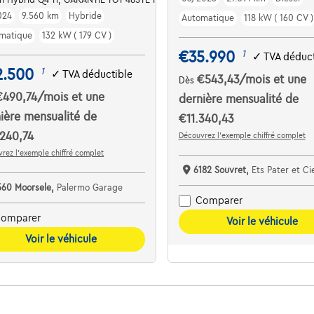
024
9.560 km
Hybride
Automatique
118 kW ( 160 CV )
matique
132 kW ( 179 CV )
€35.990
1
✓
TVA déduct
2.500
1
✓
TVA déductible
€543,43
/mois
et une
Dès
€490,74
/mois
et une
dernière mensualité de
ière mensualité de
€11.340,43
240,74
Découvrez l’exemple chiffré complet
rez l’exemple chiffré complet
6182 Souvret,
Ets Pater et Ci
560 Moorsele,
Palermo Garage
Comparer
omparer
Voir le véhicule
Voir le véhicule