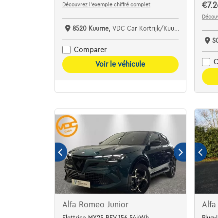
€7.2
Découvrez l’exemple chiffré complet
Découv
8520 Kuurne,
VDC Car Kortrijk/Kuurne
S
Comparer
C
Voir le véhicule
Alfa Romeo Junior
Alfa
Elettrica MY25 BEV 156 54kWh
Plug-