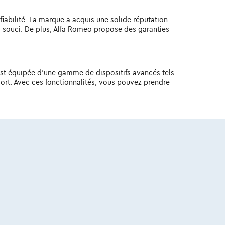
fiabilité. La marque a acquis une solide réputation
s souci. De plus, Alfa Romeo propose des garanties
 est équipée d'une gamme de dispositifs avancés tels
mort. Avec ces fonctionnalités, vous pouvez prendre
 flair italien unique et son caractère sportif. Alors
er avec la dynamique de conduite et l'attrait
 offre également beaucoup en termes de rapport
ances à un prix inférieur. De plus, ce Alfa Romeo