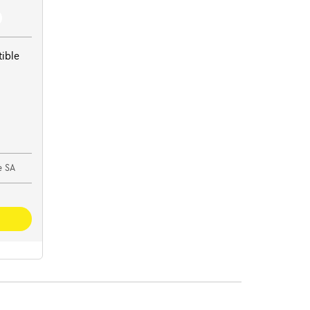
ible
e SA