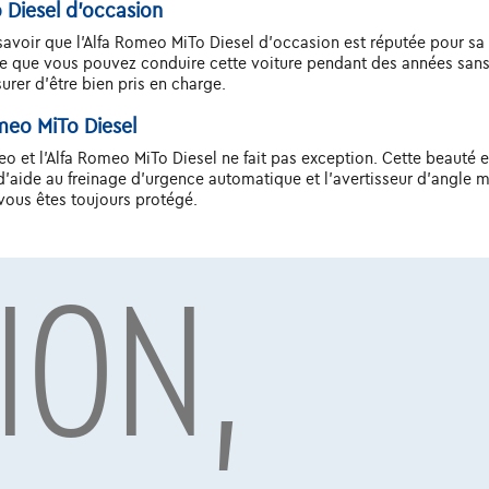
o Diesel d'occasion
 savoir que l'Alfa Romeo MiTo Diesel d'occasion est réputée pour sa 
nifie que vous pouvez conduire cette voiture pendant des années san
urer d'être bien pris en charge.
omeo MiTo Diesel
eo et l'Alfa Romeo MiTo Diesel ne fait pas exception. Cette beauté
 d'aide au freinage d'urgence automatique et l'avertisseur d'angle 
 vous êtes toujours protégé.
ION,
occasion à d'autres modèles de sa catégorie, il se distingue par son
ace ou de gadgets technologiques, aucun d'entre eux ne peut rivalis
iesel
x est un facteur important. Heureusement, l'Alfa Romeo MiTo Diesel
lfa Romeo MiTo Diesel , vous pouvez profiter du luxe et des perform
 faisant un investissement judicieux.