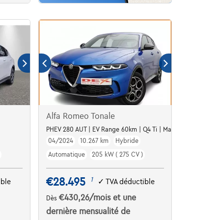
Alfa Romeo Tonale
PHEV 280 AUT | EV Range 60km | Q4 Ti | Matrix LED | Camer
04/2024
10.267 km
Hybride
Automatique
205 kW ( 275 CV )
€28.495
1
ible
✓
TVA déductible
€430,26
/mois
et une
Dès
dernière mensualité de