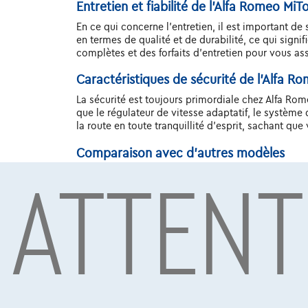
Entretien et fiabilité de l'Alfa Romeo MiT
En ce qui concerne l'entretien, il est important de
en termes de qualité et de durabilité, ce qui sig
complètes et des forfaits d'entretien pour vous ass
Caractéristiques de sécurité de l'Alfa R
La sécurité est toujours primordiale chez Alfa Rom
que le régulateur de vitesse adaptatif, le système
la route en toute tranquillité d'esprit, sachant que
ATTENT
Comparaison avec d'autres modèles
Lorsque nous comparons l'Alfa Romeo MiTo Diesel d'
que certains concurrents peuvent offrir plus d'esp
émotionnel du Alfa Romeo MiTo Diesel .
Prix de l'occasion de l'Alfa Romeo MiTo D
Pour les acheteurs de voitures d'occasion, le pri
qualité-prix dans ce domaine. En optant pour une A
MiTo Diesel d'occasion conserve bien sa valeur, en
Conclusion