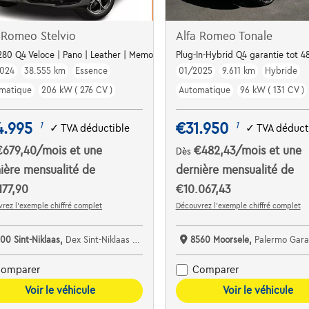
 Romeo Stelvio
Alfa Romeo Tonale
280 Q4 Veloce | Pano | Leather | Memory Seat | Harman Kardon Sound
Plug-In-Hybrid Q4 garantie tot 
024
38.555 km
Essence
01/2025
9.611 km
Hybride
matique
206 kW ( 276 CV )
Automatique
96 kW ( 131 CV )
4.995
€31.950
1
1
✓
TVA déductible
✓
TVA déduct
€679,40
/mois
et une
€482,43
/mois
et une
Dès
ière mensualité de
dernière mensualité de
177,90
€10.067,43
rez l’exemple chiffré complet
Découvrez l’exemple chiffré complet
00 Sint-Niklaas,
Dex Sint-Niklaas De Autospecialist bv
8560 Moorsele,
Palermo Gar
omparer
Comparer
Voir le véhicule
Voir le véhicule