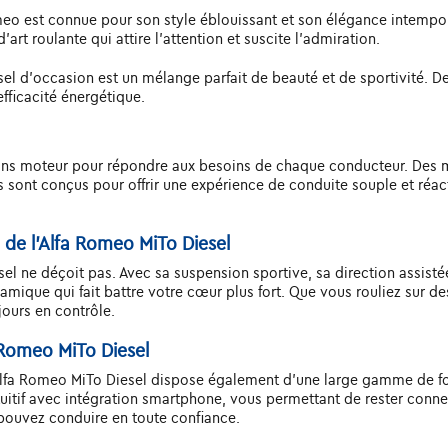
eo est connue pour son style éblouissant et son élégance intempore
art roulante qui attire l'attention et suscite l'admiration.
el d'occasion est un mélange parfait de beauté et de sportivité. D
fficacité énergétique.
ions moteur pour répondre aux besoins de chaque conducteur. Des 
urs sont conçus pour offrir une expérience de conduite souple et réa
de l'Alfa Romeo MiTo Diesel
el ne déçoit pas. Avec sa suspension sportive, sa direction assist
amique qui fait battre votre cœur plus fort. Que vous rouliez sur de
ours en contrôle.
 Romeo MiTo Diesel
Alfa Romeo MiTo Diesel dispose également d'une large gamme de fo
intuitif avec intégration smartphone, vous permettant de rester co
 pouvez conduire en toute confiance.