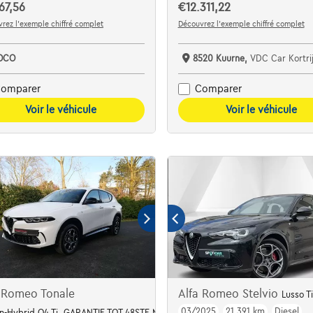
67,56
€12.311,22
rez l’exemple chiffré complet
Découvrez l’exemple chiffré complet
OCO
8520 Kuurne,
VDC Car Kortrijk
omparer
Comparer
Voir le véhicule
Voir le véhicule
 Romeo Tonale
Alfa Romeo Stelvio
Lusso Ti
03/2025
21.391 km
Diesel
In-Hybrid Q4 Ti, GARANTIE TOT 48STE MAAND