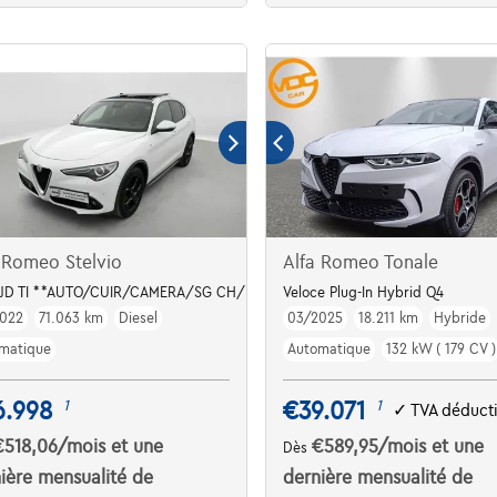
 Romeo Stelvio
Alfa Romeo Tonale
MJD TI **AUTO/CUIR/CAMERA/SG CH/FULL LED**
Veloce Plug-In Hybrid Q4
022
71.063 km
Diesel
03/2025
18.211 km
Hybride
matique
Automatique
132 kW ( 179 CV )
6.998
€39.071
1
1
✓
TVA déduct
€518,06
/mois
et une
€589,95
/mois
et une
Dès
ière mensualité de
dernière mensualité de