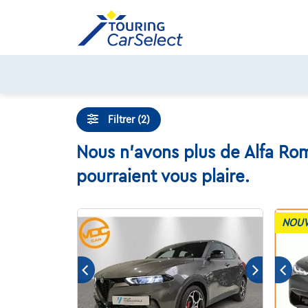
Skip
to
content
12 mois de dépannage offert
Filtrer (2)
Nous n'avons plus de Alfa Rom
pourraient vous plaire.
NOUV