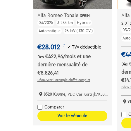
Alfa Romeo Tonale
Alfa
SPRINT
03/2025
3.285 km
Hybride
2.0T 
03/2
Automatique
96 kW ( 130 CV )
Auto
€28.012
1
✓
TVA déductible
€4
€422,96
/mois
et une
Dès
dernière mensualité de
Dès
dern
€8.826,41
€14.
Découvrez l’exemple chiffré complet
Découv
8520 Kuurne,
VDC Car Kortrijk/Kuurne
91
Comparer
C
Voir le véhicule