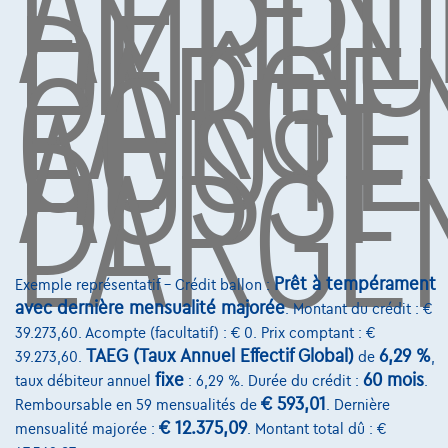
ATTEN
EMPRU
DE
L'ARGE
COÛTE
Assistance dépannage
AUSSI
Financement
DE
Assurance auto
L'ARGE
Leasing
Sur Nous
Devenez client
Qui nous sommes
Prêt à tempérament
Exemple représentatif – Crédit ballon :
avec dernière mensualité majorée
. Montant du crédit : €
Charte de qualité
39.273,60. Acompte (facultatif) : € 0. Prix comptant : €
TAEG (Taux Annuel Effectif Global)
6,29 %
39.273,60.
de
,
Nos dealers
fixe
60 mois
taux débiteur annuel
: 6,29 %. Durée du crédit :
.
Nos partenaires
€ 593,01
Remboursable en 59 mensualités de
. Dernière
€ 12.375,09
mensualité majorée :
. Montant total dû : €
Notre équipe