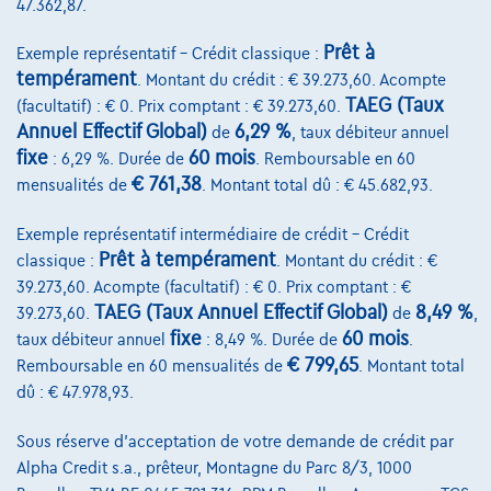
47.362,87.
Contact
Prêt à
Exemple représentatif – Crédit classique :
tempérament
. Montant du crédit : € 39.273,60. Acompte
TAEG (Taux
(facultatif) : € 0. Prix comptant : € 39.273,60.
@2024 TCS Mobility SA/NV Copyright
Annuel Effectif Global)
6,29 %
de
, taux débiteur annuel
fixe
60 mois
: 6,29 %. Durée de
. Remboursable en 60
Conditions Générales
€ 761,38
mensualités de
. Montant total dû : € 45.682,93.
Conditions d'assistance
Exemple représentatif intermédiaire de crédit – Crédit
Protection Des Données
Prêt à tempérament
classique :
. Montant du crédit : €
39.273,60. Acompte (facultatif) : € 0. Prix comptant : €
Politique Des Cookies
TAEG (Taux Annuel Effectif Global)
8,49 %
39.273,60.
de
,
fixe
60 mois
taux débiteur annuel
: 8,49 %. Durée de
.
Charte de qualité
€ 799,65
Remboursable en 60 mensualités de
. Montant total
Site Map
dû : € 47.978,93.
Login
Sous réserve d'acceptation de votre demande de crédit par
Alpha Credit s.a., prêteur, Montagne du Parc 8/3, 1000