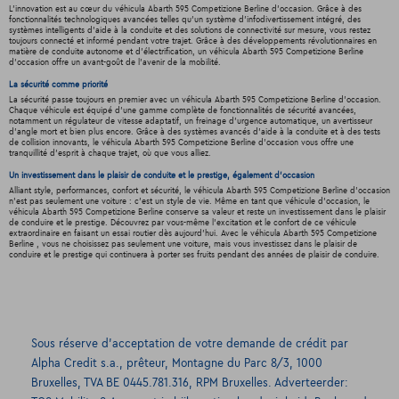
L'innovation est au cœur du véhicula Abarth 595 Competizione Berline d'occasion. Grâce à des
fonctionnalités technologiques avancées telles qu'un système d'infodivertissement intégré, des
systèmes intelligents d'aide à la conduite et des solutions de connectivité sur mesure, vous restez
toujours connecté et informé pendant votre trajet. Grâce à des développements révolutionnaires en
matière de conduite autonome et d'électrification, un véhicula Abarth 595 Competizione Berline
d'occasion offre un avant-goût de l'avenir de la mobilité.
La sécurité comme priorité
La sécurité passe toujours en premier avec un véhicula Abarth 595 Competizione Berline d'occasion.
Chaque véhicule est équipé d'une gamme complète de fonctionnalités de sécurité avancées,
notamment un régulateur de vitesse adaptatif, un freinage d'urgence automatique, un avertisseur
d'angle mort et bien plus encore. Grâce à des systèmes avancés d'aide à la conduite et à des tests
de collision innovants, le véhicula Abarth 595 Competizione Berline d'occasion vous offre une
tranquillité d'esprit à chaque trajet, où que vous alliez.
Un investissement dans le plaisir de conduite et le prestige, également d'occasion
Alliant style, performances, confort et sécurité, le véhicula Abarth 595 Competizione Berline d'occasion
n'est pas seulement une voiture : c'est un style de vie. Même en tant que véhicule d'occasion, le
véhicula Abarth 595 Competizione Berline conserve sa valeur et reste un investissement dans le plaisir
de conduire et le prestige. Découvrez par vous-même l'excitation et le confort de ce véhicule
extraordinaire en faisant un essai routier dès aujourd'hui. Avec le véhicula Abarth 595 Competizione
Berline , vous ne choisissez pas seulement une voiture, mais vous investissez dans le plaisir de
conduire et le prestige qui continuera à porter ses fruits pendant des années de plaisir de conduire.
Sous réserve d’acceptation de votre demande de crédit par
Alpha Credit s.a., prêteur, Montagne du Parc 8/3, 1000
Bruxelles, TVA BE 0445.781.316, RPM Bruxelles. Adverteerder: