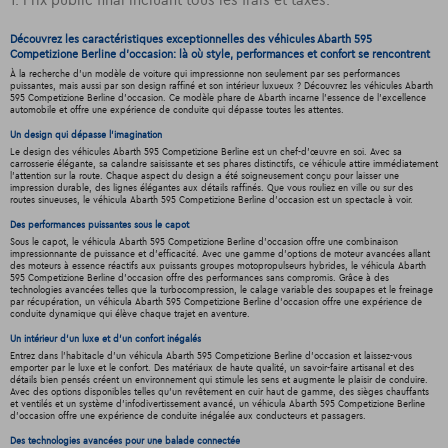
Découvrez les caractéristiques exceptionnelles des véhicules Abarth 595
Competizione Berline d'occasion: là où style, performances et confort se rencontrent
À la recherche d'un modèle de voiture qui impressionne non seulement par ses performances
puissantes, mais aussi par son design raffiné et son intérieur luxueux ? Découvrez les véhicules Abarth
595 Competizione Berline d'occasion. Ce modèle phare de Abarth incarne l'essence de l'excellence
automobile et offre une expérience de conduite qui dépasse toutes les attentes.
Un design qui dépasse l'imagination
Le design des véhicules Abarth 595 Competizione Berline est un chef-d'œuvre en soi. Avec sa
carrosserie élégante, sa calandre saisissante et ses phares distinctifs, ce véhicule attire immédiatement
l'attention sur la route. Chaque aspect du design a été soigneusement conçu pour laisser une
impression durable, des lignes élégantes aux détails raffinés. Que vous rouliez en ville ou sur des
routes sinueuses, le véhicula Abarth 595 Competizione Berline d'occasion est un spectacle à voir.
Des performances puissantes sous le capot
Sous le capot, le véhicula Abarth 595 Competizione Berline d'occasion offre une combinaison
impressionnante de puissance et d'efficacité. Avec une gamme d'options de moteur avancées allant
des moteurs à essence réactifs aux puissants groupes motopropulseurs hybrides, le véhicula Abarth
595 Competizione Berline d'occasion offre des performances sans compromis. Grâce à des
technologies avancées telles que la turbocompression, le calage variable des soupapes et le freinage
par récupération, un véhicula Abarth 595 Competizione Berline d'occasion offre une expérience de
conduite dynamique qui élève chaque trajet en aventure.
Un intérieur d’un luxe et d’un confort inégalés
Entrez dans l'habitacle d'un véhicula Abarth 595 Competizione Berline d'occasion et laissez-vous
emporter par le luxe et le confort. Des matériaux de haute qualité, un savoir-faire artisanal et des
détails bien pensés créent un environnement qui stimule les sens et augmente le plaisir de conduire.
Avec des options disponibles telles qu'un revêtement en cuir haut de gamme, des sièges chauffants
et ventilés et un système d'infodivertissement avancé, un véhicula Abarth 595 Competizione Berline
d'occasion offre une expérience de conduite inégalée aux conducteurs et passagers.
Des technologies avancées pour une balade connectée