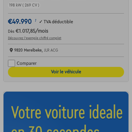
198 kW ( 269 CV )
€49.990
1
✓
TVA déductible
€1.017,85
/mois
Dès
Découvrez l’exemple chiffré complet
9820 Merelbeke,
JLR ACG
Comparer
Voir le véhicule