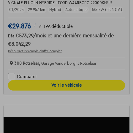
VIGNALE PLUG-IN HYBRIDE +FORD WAARBORG-29000KM!!!!
01/2023
29.957 km
Hybrid
Automatique
165 kW ( 224 CV )
€29.876
1
✓
TVA déductible
€573,29
/mois
et une dernière mensualité de
Dès
€8.042,29
Découvrez l’exemple chiffré complet
3110 Rotselaar,
Garage Vanderborght Rotselaar
Comparer
Voir le véhicule