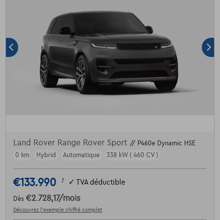
Land Rover Range Rover Sport
// P460e Dynamic HSE
0 km
Hybrid
Automatique
338 kW ( 460 CV )
€133.990
1
✓
TVA déductible
€2.728,17
/mois
Dès
Découvrez l’exemple chiffré complet