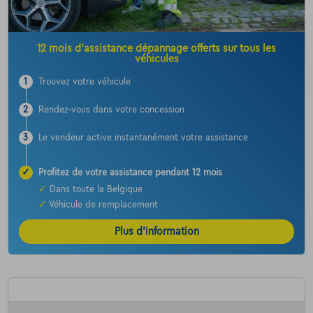
12 mois d’assistance dépannage offerts sur tous les
véhicules
1
Trouvez votre véhicule
2
Rendez-vous dans votre concession
3
Le vendeur active instantanément votre assistance
✓
Profitez de votre assistance pendant 12 mois
✓
Dans toute la Belgique
✓
Véhicule de remplacement
Plus d’information