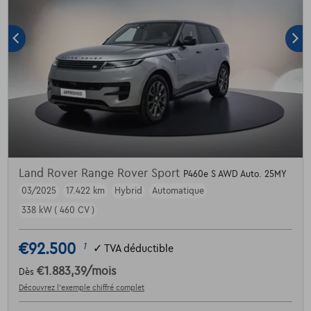
Land Rover Range Rover Sport
P460e S AWD Auto. 25MY
03/2025
17.422 km
Hybrid
Automatique
338 kW ( 460 CV )
€92.500
1
✓
TVA déductible
€1.883,39
/mois
Dès
Découvrez l’exemple chiffré complet