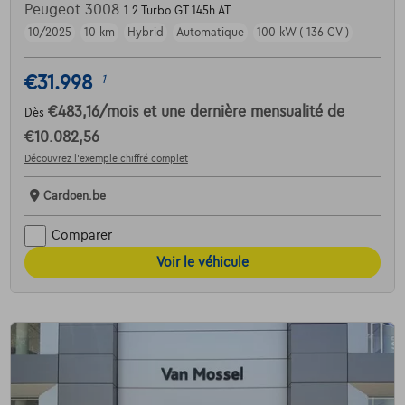
Peugeot 3008
1.2 Turbo GT 145h AT
10/2025
10 km
Hybrid
Automatique
100 kW ( 136 CV )
€31.998
1
€483,16
/mois
et une dernière mensualité de
Dès
€10.082,56
Découvrez l’exemple chiffré complet
Cardoen.be
Comparer
Voir le véhicule