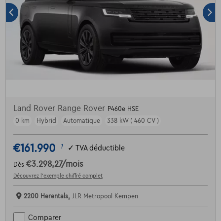
Land Rover Range Rover
P460e HSE
0 km
Hybrid
Automatique
338 kW ( 460 CV )
€161.990
1
✓
TVA déductible
€3.298,27
/mois
Dès
Découvrez l’exemple chiffré complet
2200 Herentals,
JLR Metropool Kempen
Comparer