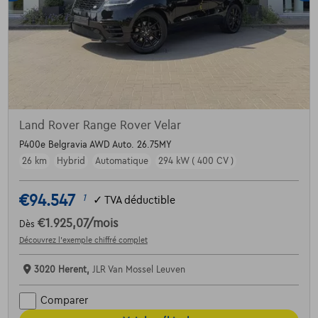
Land Rover Range Rover Velar
P400e Belgravia AWD Auto. 26.75MY
26 km
Hybrid
Automatique
294 kW ( 400 CV )
€94.547
1
✓
TVA déductible
€1.925,07
/mois
Dès
Découvrez l’exemple chiffré complet
3020 Herent,
JLR Van Mossel Leuven
Comparer