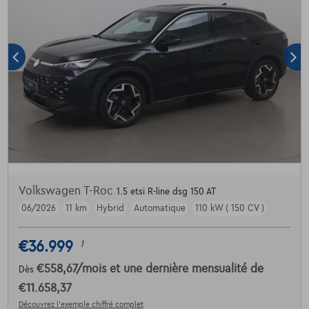
Volkswagen T-Roc
1.5 etsi R-line dsg 150 AT
06/2026
11 km
Hybrid
Automatique
110 kW ( 150 CV )
€36.999
1
€558,67
/mois
et une dernière mensualité de
Dès
€11.658,37
Découvrez l’exemple chiffré complet