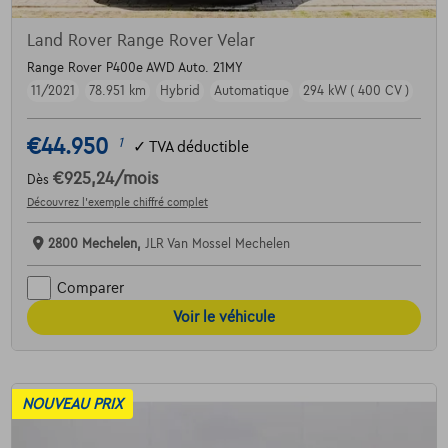
Land Rover Range Rover Velar
Range Rover P400e AWD Auto. 21MY
11/2021
78.951 km
Hybrid
Automatique
294 kW ( 400 CV )
€44.950
1
✓
TVA déductible
€925,24
/mois
Dès
Découvrez l’exemple chiffré complet
2800 Mechelen,
JLR Van Mossel Mechelen
Comparer
Voir le véhicule
NOUVEAU PRIX