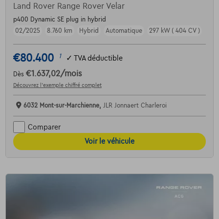
Land Rover Range Rover Velar
p400 Dynamic SE plug in hybrid
02/2025
8.760 km
Hybrid
Automatique
297 kW ( 404 CV )
€80.400
1
✓
TVA déductible
€1.637,02
/mois
Dès
Découvrez l’exemple chiffré complet
6032 Mont-sur-Marchienne,
JLR Jonnaert Charleroi
Comparer
Voir le véhicule