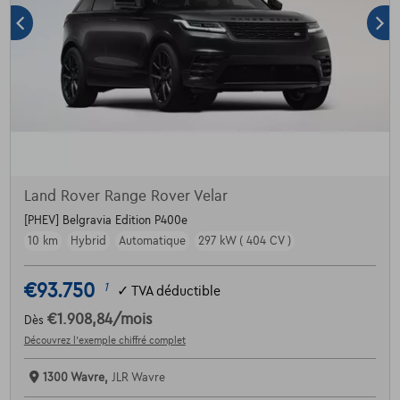
Land Rover Range Rover Velar
[PHEV] Belgravia Edition P400e
10 km
Hybrid
Automatique
297 kW ( 404 CV )
€93.750
1
✓
TVA déductible
€1.908,84
/mois
Dès
Découvrez l’exemple chiffré complet
1300 Wavre,
JLR Wavre