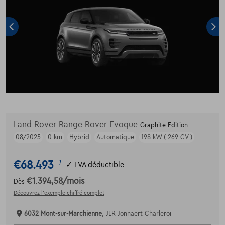
Land Rover Range Rover Evoque
Graphite Edition
08/2025
0 km
Hybrid
Automatique
198 kW ( 269 CV )
€68.493
1
✓
TVA déductible
€1.394,58
/mois
Dès
Découvrez l’exemple chiffré complet
6032 Mont-sur-Marchienne,
JLR Jonnaert Charleroi