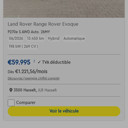
Land Rover Range Rover Evoque
P270e S AWD Auto. 26MY
06/2026
13.450 km
Hybrid
Automatique
198 kW ( 269 CV )
€59.995
1
✓
TVA déductible
€1.221,56
/mois
Dès
Découvrez l’exemple chiffré complet
3500 Hasselt,
JLR Hasselt
Comparer
Voir le véhicule