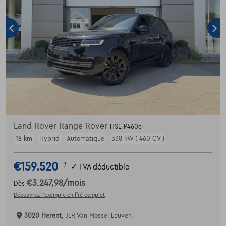
Land Rover Range Rover
HSE P460e
18 km
Hybrid
Automatique
338 kW ( 460 CV )
€159.520
1
✓
TVA déductible
€3.247,98
/mois
Dès
Découvrez l’exemple chiffré complet
3020 Herent,
JLR Van Mossel Leuven