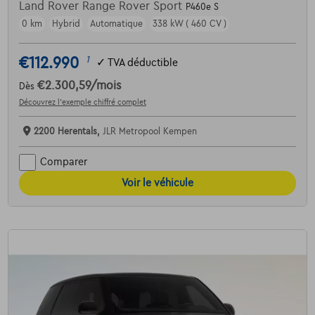
Land Rover Range Rover Sport
P460e S
0 km
Hybrid
Automatique
338 kW ( 460 CV )
€112.990
1
✓
TVA déductible
€2.300,59
/mois
Dès
Découvrez l’exemple chiffré complet
2200 Herentals,
JLR Metropool Kempen
Comparer
Voir le véhicule