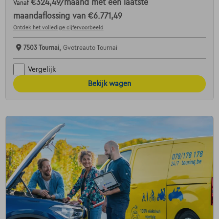
€324,49
/maand
met een laatste
Vanaf
maandaflossing van
€6.771,49
Ontdek het volledige cijfervoorbeeld
7503 Tournai,
Gvotreauto Tournai
Vergelijk
Bekijk wagen