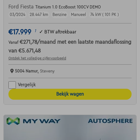
Ford Fiesta
Titanium 1.0 EcoBoost 100CV DEMO
03/2024
28.447 km
Benzine
Manueel
74 kW ( 101 PK )
€17.999
1
✓
BTW aftrekbaar
€271,78
/maand
met een laatste maandaflossing
Vanaf
van
€5.671,48
Ontdek het volledige cijfervoorbeeld
5004 Namur,
Steveny
Vergelijk
Bekijk wagen