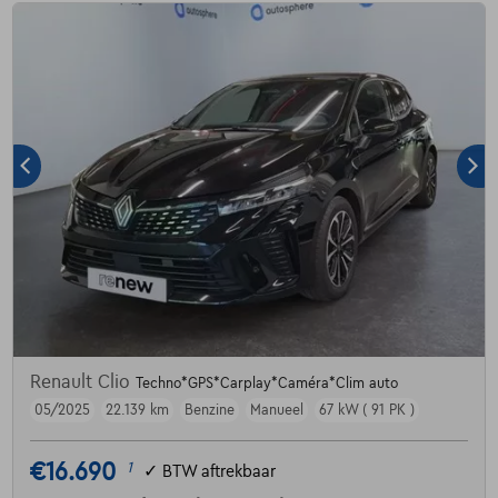
Renault Clio
Techno*GPS*Carplay*Caméra*Clim auto
05/2025
22.139 km
Benzine
Manueel
67 kW ( 91 PK )
€16.690
1
✓
BTW aftrekbaar