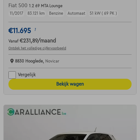
Fiat 500
1.2 69 MTA Lounge
11/2017
83.121 km
Benzine
Automaat
51 kW ( 69 PK )
€11.695
1
€231,89
/maand
Vanaf
Ontdek het volledige cijfervoorbeeld
8830 Hooglede,
Novicar
Vergelijk
Bekijk wagen