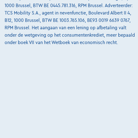
02/2023
55.556 km
Benzine
Manueel
70 kW ( 95 PK )
1000 Brussel, BTW BE 0445.781.316, RPM Brussel. Adverteerder:
TCS Mobility S.A., agent in nevenfunctie, Boulevard Albert II 4,
€15.990
1
✓
BTW aftrekbaar
B12, 1000 Brussel, BTW BE 1003.765.106, BE93 0019 6639 0767,
€311,84
/maand
met een laatste maandaflossing
RPM Brussel. Het aangaan van een lening op afbetaling valt
Vanaf
onder de wetgeving op het consumentenkrediet, meer bepaald
van
€4.309,34
onder boek VII van het Wetboek van economisch recht.
Ontdek het volledige cijfervoorbeeld
Autosphere Center Liège
Vergelijk
Bekijk wagen