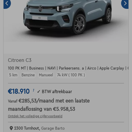
Citroen C3
100 PK MT | Business | NAVI | Parkeersens. a | Airco | Apple Carplay | Crui
5 km
Benzine
Manueel
74 kW ( 100 PK )
€18.910
1
✓
BTW aftrekbaar
€285,53
/maand
met een laatste
Vanaf
maandaflossing van
€5.958,53
Ontdek het volledige cijfervoorbeeld
2300 Turnhout,
Garage Barto