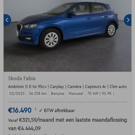
Skoda Fabia
Ambition |1.0 tsi 95cv | Carplay | Caméra | Capteurs Ar | Clim auto
02/2023
56.018 km
Benzine
Manueel
70 kW ( 95 PK )
€16.490
1
✓
BTW aftrekbaar
€321,59
/maand
met een laatste maandaflossing
Vanaf
van
€4.444,09