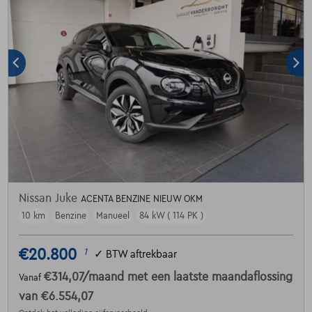
Nissan Juke
ACENTA BENZINE NIEUW OKM
10 km
Benzine
Manueel
84 kW ( 114 PK )
€20.800
1
✓
BTW aftrekbaar
€314,07
/maand
met een laatste maandaflossing
Vanaf
van
€6.554,07