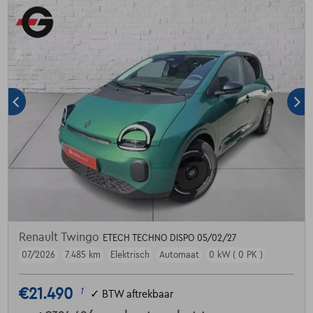
Renault Twingo
ETECH TECHNO DISPO 05/02/27
07/2026
7.485 km
Elektrisch
Automaat
0 kW ( 0 PK )
€21.490
1
✓
BTW aftrekbaar