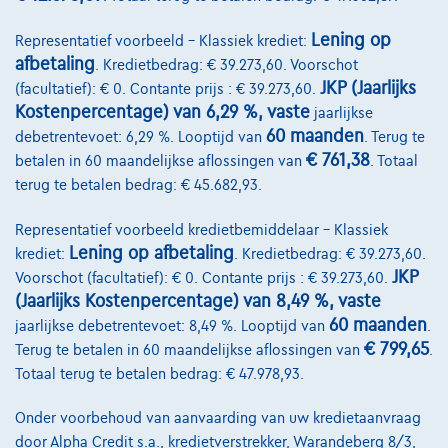
Lening op
Representatief voorbeeld – Klassiek krediet:
afbetaling
. Kredietbedrag: € 39.273,60. Voorschot
JKP (Jaarlijks
(facultatief): € 0. Contante prijs : € 39.273,60.
Kostenpercentage) van 6,29 %, vaste
jaarlijkse
60 maanden
debetrentevoet: 6,29 %. Looptijd van
. Terug te
€ 761,38
betalen in 60 maandelijkse aflossingen van
. Totaal
terug te betalen bedrag: € 45.682,93.
Representatief voorbeeld kredietbemiddelaar – Klassiek
Lening op afbetaling
krediet:
. Kredietbedrag: € 39.273,60.
JKP
Voorschot (facultatief): € 0. Contante prijs : € 39.273,60.
(Jaarlijks Kostenpercentage) van 8,49 %, vaste
60 maanden
jaarlijkse debetrentevoet: 8,49 %. Looptijd van
.
€ 799,65
Terug te betalen in 60 maandelijkse aflossingen van
.
Totaal terug te betalen bedrag: € 47.978,93.
Skoda Fabia
Onder voorbehoud van aanvaarding van uw kredietaanvraag
Ambition | 1.0 TSI 95 CV | CAMERA | CARPLAY | CLIM AUTO
door Alpha Credit s.a., kredietverstrekker, Warandeberg 8/3,