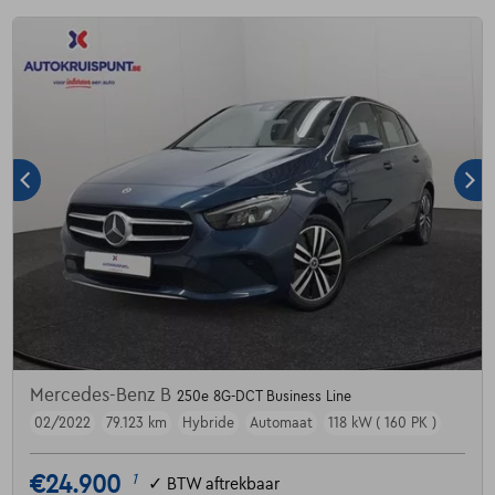
Mercedes-Benz B
250e 8G-DCT Business Line
02/2022
79.123 km
Hybride
Automaat
118 kW ( 160 PK )
€24.900
1
✓
BTW aftrekbaar