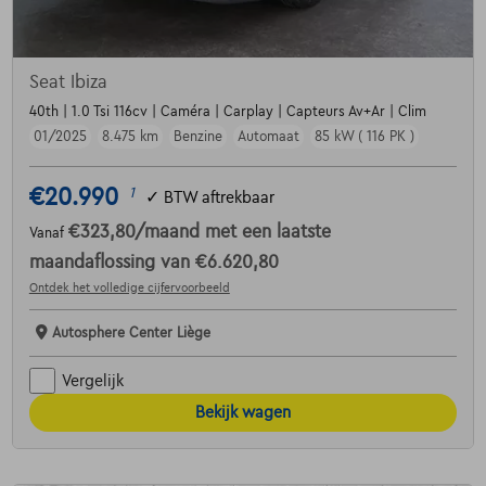
Seat Ibiza
40th | 1.0 Tsi 116cv | Caméra | Carplay | Capteurs Av+Ar | Clim
01/2025
8.475 km
Benzine
Automaat
85 kW ( 116 PK )
€20.990
1
✓
BTW aftrekbaar
€323,80
/maand
met een laatste
Vanaf
maandaflossing van
€6.620,80
Ontdek het volledige cijfervoorbeeld
Autosphere Center Liège
Vergelijk
Bekijk wagen