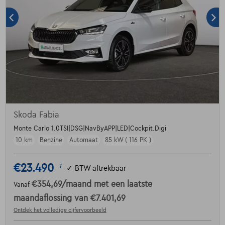
Skoda Fabia
Monte Carlo 1.0TSI|DSG|NavByAPP|LED|Cockpit.Digi
10 km
Benzine
Automaat
85 kW ( 116 PK )
€23.490
1
✓
BTW aftrekbaar
€354,69
/maand
met een laatste
Vanaf
maandaflossing van
€7.401,69
Ontdek het volledige cijfervoorbeeld