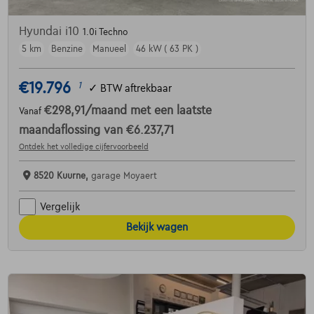
Hyundai i10
1.0i Techno
5 km
Benzine
Manueel
46 kW ( 63 PK )
€19.796
1
✓
BTW aftrekbaar
€298,91
/maand
met een laatste
Vanaf
maandaflossing van
€6.237,71
Ontdek het volledige cijfervoorbeeld
8520 Kuurne,
garage Moyaert
Vergelijk
Bekijk wagen