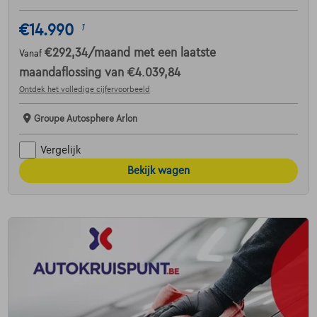
€14.990
1
€292,34
/maand
met een laatste
Vanaf
maandaflossing van
€4.039,84
Ontdek het volledige cijfervoorbeeld
Groupe Autosphere Arlon
Vergelijk
Bekijk wagen