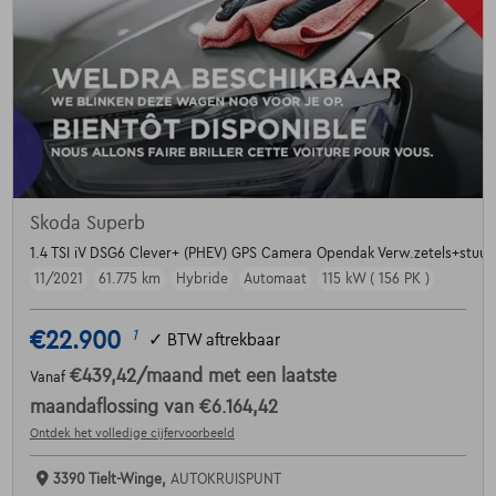
Skoda Superb
1.4 TSI iV DSG6 Clever+ (PHEV) GPS Camera Opendak Verw.zetels+stuur
11/2021
61.775 km
Hybride
Automaat
115 kW ( 156 PK )
€22.900
1
✓
BTW aftrekbaar
€439,42
/maand
met een laatste
Vanaf
maandaflossing van
€6.164,42
Ontdek het volledige cijfervoorbeeld
3390 Tielt-Winge,
AUTOKRUISPUNT