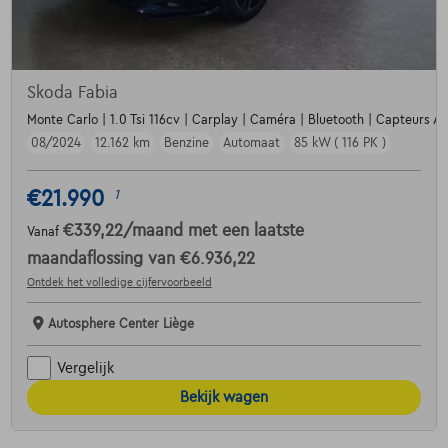
Skoda Fabia
Monte Carlo | 1.0 Tsi 116cv | Carplay | Caméra | Bluetooth | Capteurs Av
08/2024
12.162 km
Benzine
Automaat
85 kW ( 116 PK )
€21.990
1
€339,22
/maand
met een laatste
Vanaf
maandaflossing van
€6.936,22
Ontdek het volledige cijfervoorbeeld
Autosphere Center Liège
Vergelijk
Bekijk wagen