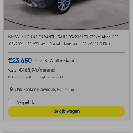
BMW X1
3 ANS GARANTI 1.5d115 03/2021 70.270km Airco GPS
03/2021
70.270 km
Diesel
Manueel
85 kW ( 115 PK )
€23.650
1
✓
BTW aftrekbaar
€468,94
/maand
Vanaf
Ontdek het volledige cijfervoorbeeld
6140 Fontaine-L'eveque,
GSL Motors
Vergelijk
Bekijk wagen