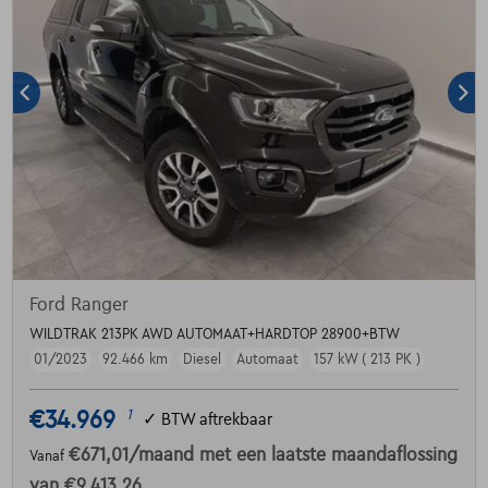
Ford Ranger
WILDTRAK 213PK AWD AUTOMAAT+HARDTOP 28900+BTW
01/2023
92.466 km
Diesel
Automaat
157 kW ( 213 PK )
€34.969
1
✓
BTW aftrekbaar
€671,01
/maand
met een laatste maandaflossing
Vanaf
van
€9.413,26