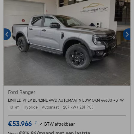
Ford Ranger
LIMITED PHEV BENZINE AWD AUTOMAAT NIEUW OKM 44600 +BTW
10 km
Hybride
Automaat
207 kW ( 281 PK )
€53.966
1
✓
BTW aftrekbaar
€814,86
/maand
met een laatste