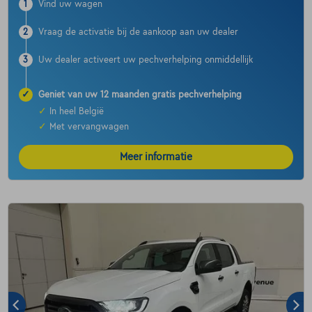
1
Vind uw wagen
2
Vraag de activatie bij de aankoop aan uw dealer
3
Uw dealer activeert uw pechverhelping onmiddellijk
✓
Geniet van uw 12 maanden gratis pechverhelping
✓
In heel België
✓
Met vervangwagen
Meer informatie