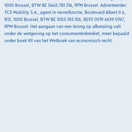
Vergelijk
1000 Brussel, BTW BE 0445.781.316, RPM Brussel. Adverteerder:
TCS Mobility S.A., agent in nevenfunctie, Boulevard Albert II 4,
Bekijk wagen
B12, 1000 Brussel, BTW BE 1003.765.106, BE93 0019 6639 0767,
RPM Brussel. Het aangaan van een lening op afbetaling valt
onder de wetgeving op het consumentenkrediet, meer bepaald
onder boek VII van het Wetboek van economisch recht.