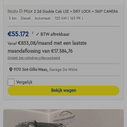
Isuzu D-Max
2.2d Double Cab LSE + DIFF LOCK + 360° CAMERA
5 km
Diesel
Automaat
120 kW ( 163 PK )
€55.172
1
✓
BTW aftrekbaar
€833,08
/maand
met een laatste
Vanaf
maandaflossing van
€17.384,76
Ontdek het volledige cijfervoorbeeld
9170 Sint-Gillis-Waas,
Garage De Witte
Vergelijk
Bekijk wagen