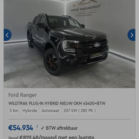
Ford Ranger
WILDTRAK PLUG-IN HYBRID NIEUW OKM 45400+BTW
5 km
Hybride
Automaat
207 kW ( 282 PK )
€54.934
1
✓
BTW aftrekbaar
€829,48
/maand
met een laatste
Vanaf