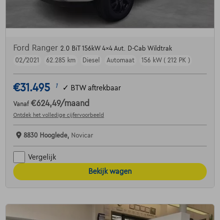
Ford Ranger
2.0 BiT 156kW 4x4 Aut. D-Cab Wildtrak
02/2021
62.285 km
Diesel
Automaat
156 kW ( 212 PK )
€31.495
1
✓
BTW aftrekbaar
€624,49
/maand
Vanaf
Ontdek het volledige cijfervoorbeeld
8830 Hooglede,
Novicar
Vergelijk
Bekijk wagen