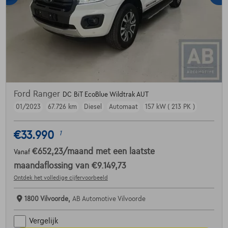
Ford Ranger
DC BiT EcoBlue Wildtrak AUT
01/2023
67.726 km
Diesel
Automaat
157 kW ( 213 PK )
€33.990
1
€652,23
/maand
met een laatste
Vanaf
maandaflossing van
€9.149,73
Ontdek het volledige cijfervoorbeeld
1800 Vilvoorde,
AB Automotive Vilvoorde
Vergelijk