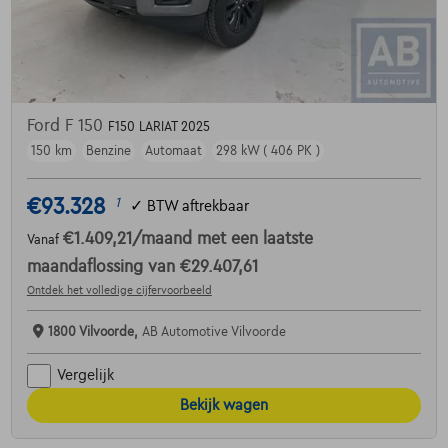
Ford F 150
F150 LARIAT 2025
150 km
Benzine
Automaat
298 kW ( 406 PK )
€93.328
1
✓
BTW aftrekbaar
€1.409,21
/maand
met een laatste
Vanaf
maandaflossing van
€29.407,61
Ontdek het volledige cijfervoorbeeld
1800 Vilvoorde,
AB Automotive Vilvoorde
Vergelijk
Bekijk wagen