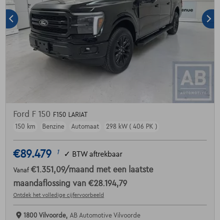
Ford F 150
F150 LARIAT
150 km
Benzine
Automaat
298 kW ( 406 PK )
€89.479
1
✓
BTW aftrekbaar
€1.351,09
/maand
met een laatste
Vanaf
maandaflossing van
€28.194,79
Ontdek het volledige cijfervoorbeeld
1800 Vilvoorde,
AB Automotive Vilvoorde