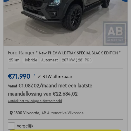
Ford Ranger
* New PHEV WILDTRAK SPECIAL BLACK EDITION *
25 km
Hybride
Automaat
207 kW ( 281 PK )
€71.990
1
✓
BTW aftrekbaar
€1.087,02
/maand
met een laatste
Vanaf
maandaflossing van
€22.684,02
Ontdek het volledige cijfervoorbeeld
1800 Vilvoorde,
AB Automotive Vilvoorde
Vergelijk