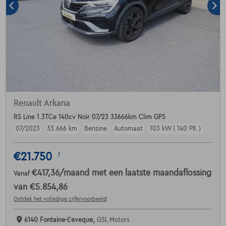
Renault Arkana
RS Line 1.3TCe 140cv Noir 07/23 33666km Clim GPS
07/2023
33.666 km
Benzine
Automaat
103 kW ( 140 PK )
€21.750
1
€417,36
/maand
met een laatste maandaflossing
Vanaf
van
€5.854,86
Ontdek het volledige cijfervoorbeeld
6140 Fontaine-L'eveque,
GSL Motors