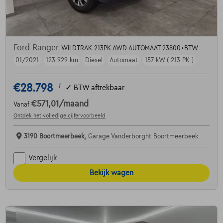
Ford Ranger
WILDTRAK 213PK AWD AUTOMAAT 23800+BTW
01/2021
123.929 km
Diesel
Automaat
157 kW ( 213 PK )
€28.798
1
✓
BTW aftrekbaar
€571,01
/maand
Vanaf
Ontdek het volledige cijfervoorbeeld
3190 Boortmeerbeek,
Garage Vanderborght Boortmeerbeek
Vergelijk
Bekijk wagen