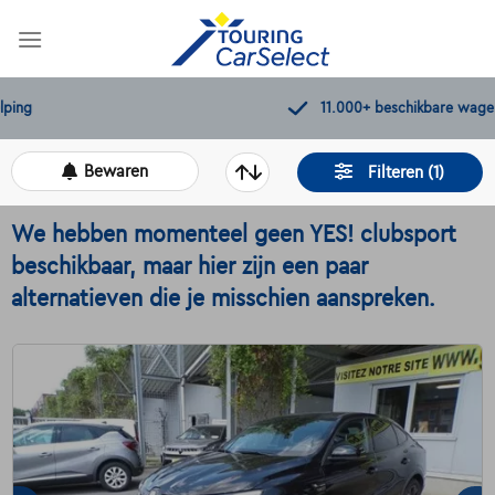
Skip
to
content
11.000+
beschikbare wagens
Bewaren
Filteren (1)
We hebben momenteel geen YES! clubsport
beschikbaar, maar hier zijn een paar
alternatieven die je misschien aanspreken.