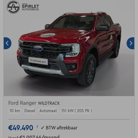
Ford Ranger
WILDTRACK
10 km
Diesel
Automaat
151 kW ( 205 PK )
€49.490
1
✓
BTW aftrekbaar
€1.007,66
/maand