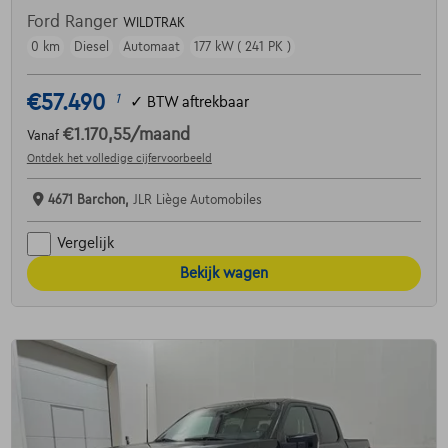
Ford Ranger
WILDTRAK
0 km
Diesel
Automaat
177 kW ( 241 PK )
€57.490
1
✓
BTW aftrekbaar
€1.170,55
/maand
Vanaf
Ontdek het volledige cijfervoorbeeld
4671 Barchon,
JLR Liège Automobiles
Vergelijk
Bekijk wagen