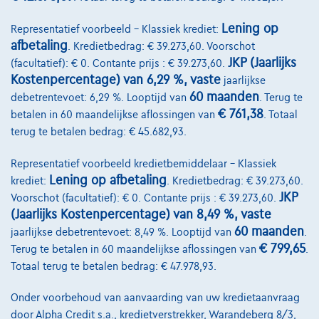
Lening op
Representatief voorbeeld – Klassiek krediet:
afbetaling
. Kredietbedrag: € 39.273,60. Voorschot
JKP (Jaarlijks
(facultatief): € 0. Contante prijs : € 39.273,60.
Kostenpercentage) van 6,29 %, vaste
jaarlijkse
60 maanden
debetrentevoet: 6,29 %. Looptijd van
. Terug te
€ 761,38
betalen in 60 maandelijkse aflossingen van
. Totaal
terug te betalen bedrag: € 45.682,93.
Representatief voorbeeld kredietbemiddelaar – Klassiek
Ford Ranger
WILDTRAK
Lening op afbetaling
krediet:
. Kredietbedrag: € 39.273,60.
0 km
Diesel
Automaat
177 kW ( 241 PK )
JKP
Voorschot (facultatief): € 0. Contante prijs : € 39.273,60.
(Jaarlijks Kostenpercentage) van 8,49 %, vaste
€57.990
1
✓
BTW aftrekbaar
60 maanden
jaarlijkse debetrentevoet: 8,49 %. Looptijd van
.
€ 799,65
Terug te betalen in 60 maandelijkse aflossingen van
.
€1.180,73
/maand
Vanaf
Totaal terug te betalen bedrag: € 47.978,93.
Ontdek het volledige cijfervoorbeeld
Onder voorbehoud van aanvaarding van uw kredietaanvraag
4671 Barchon,
JLR Liège Automobiles
door Alpha Credit s.a., kredietverstrekker, Warandeberg 8/3,