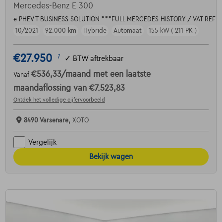
Mercedes-Benz E 300
e PHEV T BUSINESS SOLUTION ***FULL MERCEDES HISTORY / VAT REF
10/2021
92.000 km
Hybride
Automaat
155 kW ( 211 PK )
€27.950
1
✓
BTW aftrekbaar
€536,33
/maand
met een laatste
Vanaf
maandaflossing van
€7.523,83
Ontdek het volledige cijfervoorbeeld
8490 Varsenare,
XOTO
Vergelijk
Bekijk wagen