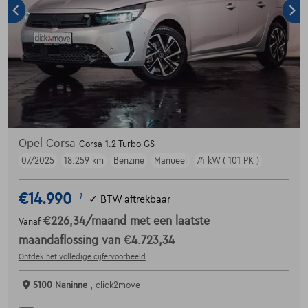
Opel Corsa
Corsa 1.2 Turbo GS
07/2025
18.259 km
Benzine
Manueel
74 kW ( 101 PK )
€14.990
1
✓
BTW aftrekbaar
€226,34
/maand
met een laatste
Vanaf
maandaflossing van
€4.723,34
Ontdek het volledige cijfervoorbeeld
5100 Naninne ,
click2move