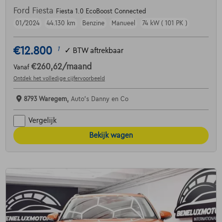
Ford Fiesta
Fiesta 1.0 EcoBoost Connected
01/2024
44.130 km
Benzine
Manueel
74 kW ( 101 PK )
€12.800
1
✓
BTW aftrekbaar
€260,62
/maand
Vanaf
Ontdek het volledige cijfervoorbeeld
8793 Waregem,
Auto's Danny en Co
Vergelijk
Bekijk wagen