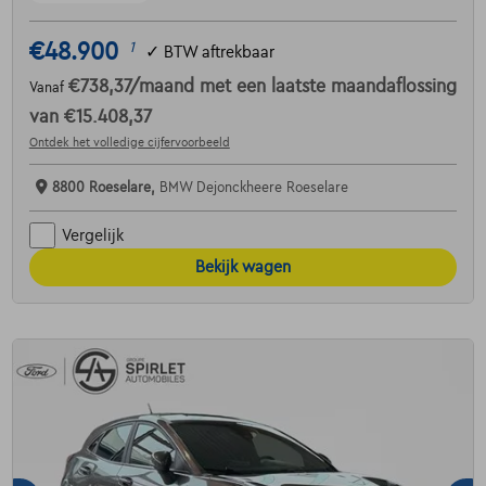
€48.900
1
✓
BTW aftrekbaar
€738,37
/maand
met een laatste maandaflossing
Vanaf
van
€15.408,37
Ontdek het volledige cijfervoorbeeld
8800 Roeselare,
BMW Dejonckheere Roeselare
Vergelijk
Bekijk wagen