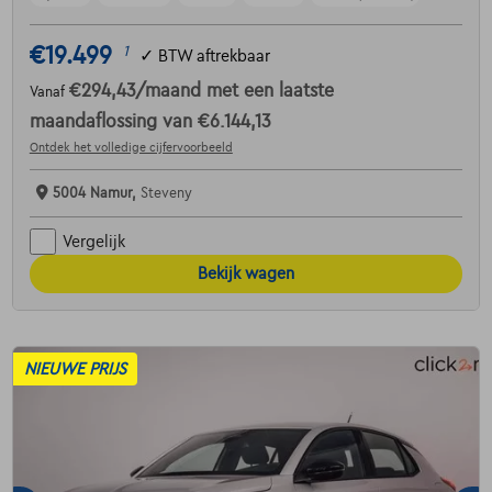
€19.499
1
✓
BTW aftrekbaar
€294,43
/maand
met een laatste
Vanaf
maandaflossing van
€6.144,13
Ontdek het volledige cijfervoorbeeld
5004 Namur,
Steveny
Vergelijk
Bekijk wagen
NIEUWE PRIJS