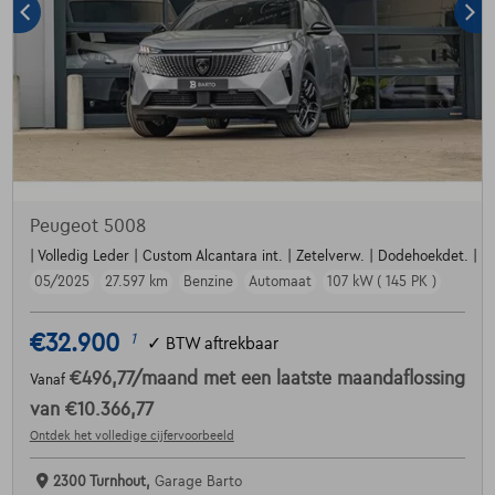
Peugeot 5008
| Volledig Leder | Custom Alcantara int. | Zetelverw. | Dodehoekdet. | Par
05/2025
27.597 km
Benzine
Automaat
107 kW ( 145 PK )
€32.900
1
✓
BTW aftrekbaar
€496,77
/maand
met een laatste maandaflossing
Vanaf
van
€10.366,77
Ontdek het volledige cijfervoorbeeld
2300 Turnhout,
Garage Barto