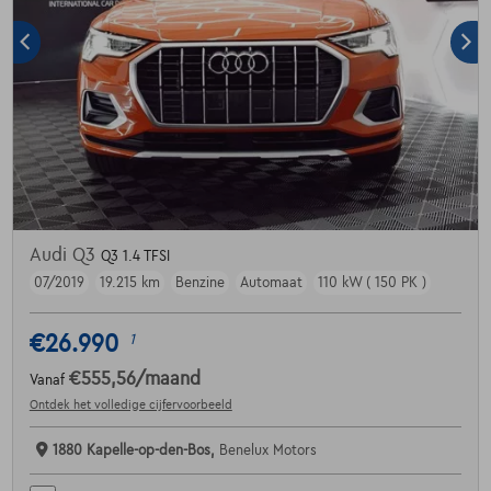
Audi Q3
Q3 1.4 TFSI
07/2019
19.215 km
Benzine
Automaat
110 kW ( 150 PK )
€26.990
1
€555,56
/maand
Vanaf
Ontdek het volledige cijfervoorbeeld
1880 Kapelle-op-den-Bos,
Benelux Motors