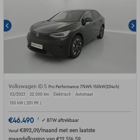
Volkswagen ID.5
Pro Performance 77kWh 150kW(204ch)
03/2023
22.500 km
Elektrisch
Automaat
150 kW ( 201 PK )
€46.490
1
✓
BTW aftrekbaar
€892,09
/maand
met een laatste
Vanaf
maandaflossing van
€12.514,59