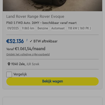
Land Rover Range Rover Evoque
P160 S FWD Auto. 26MY - beschikbaar vanaf maart
09/2025
9.865 km
Benzine
Automaat
118 kW ( 160 PK )
€52.136
1
✓
BTW aftrekbaar
€1.061,54
/maand
Vanaf
Ontdek het volledige cijfervoorbeeld
9240 Zele,
JLR Szrek
Vergelijk
Bekijk wagen