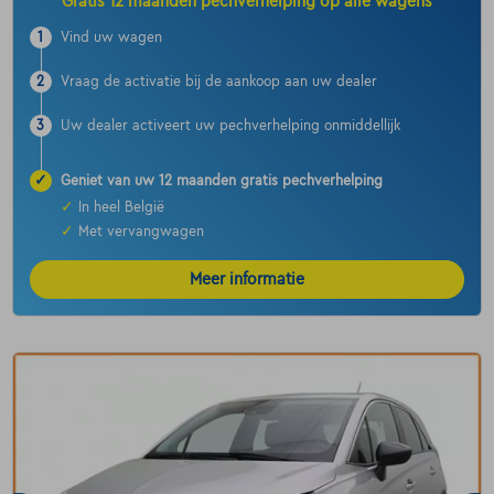
Gratis 12 maanden pechverhelping op alle wagens
1
Vind uw wagen
2
Vraag de activatie bij de aankoop aan uw dealer
3
Uw dealer activeert uw pechverhelping onmiddellijk
✓
Geniet van uw 12 maanden gratis pechverhelping
✓
In heel België
✓
Met vervangwagen
Meer informatie