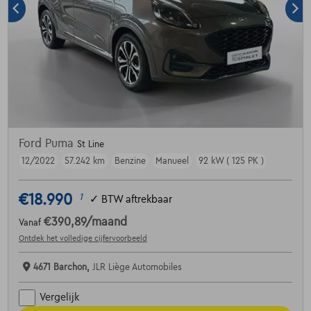
Ford Puma
St Line
12/2022
57.242 km
Benzine
Manueel
92 kW ( 125 PK )
€18.990
1
✓
BTW aftrekbaar
€390,89
/maand
Vanaf
Ontdek het volledige cijfervoorbeeld
4671 Barchon,
JLR Liège Automobiles
Vergelijk