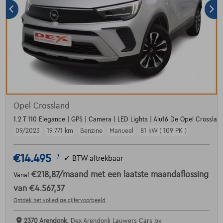
Opel Crossland
1.2 T 110 Elegance | GPS | Camera | LED Lights | Alu16 De Opel Crossland
09/2023
19.771 km
Benzine
Manueel
81 kW ( 109 PK )
€14.495
1
✓
BTW aftrekbaar
€218,87
/maand
met een laatste maandaflossing
Vanaf
van
€4.567,37
Ontdek het volledige cijfervoorbeeld
2370 Arendonk,
Dex Arendonk Lauwers Cars bv