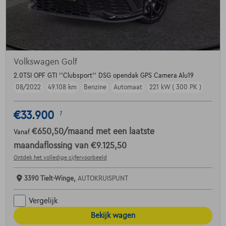
Volkswagen Golf
2.0TSI OPF GTI ''Clubsport'' DSG opendak GPS Camera Alu19
08/2022
49.108 km
Benzine
Automaat
221 kW ( 300 PK )
€33.900
1
€650,50
/maand
met een laatste
Vanaf
maandaflossing van
€9.125,50
Ontdek het volledige cijfervoorbeeld
3390 Tielt-Winge,
AUTOKRUISPUNT
Vergelijk
Bekijk wagen