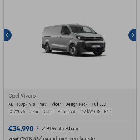
Opel Vivaro
XL - 180pk AT8 - Navi - Vloer - Design Pack - Full LED
01/2026
5 km
Diesel
Automaat
132 kW ( 180 PK )
€34.990
1
✓
BTW aftrekbaar
€528,33
/maand
met een laatste
Vanaf