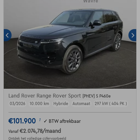
Land Rover Range Rover Sport
[PHEV] S P460e
03/2026
10.000 km
Hybride
Automaat
297 kW ( 404 PK )
€101.900
1
✓
BTW aftrekbaar
€2.074,78
/maand
Vanaf
Ontdek het volledige cijfervoorbeeld