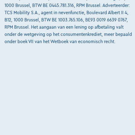
van
€8.587,12
1000 Brussel, BTW BE 0445.781.316, RPM Brussel. Adverteerder:
Ontdek het volledige cijfervoorbeeld
TCS Mobility S.A., agent in nevenfunctie, Boulevard Albert II 4,
B12, 1000 Brussel, BTW BE 1003.765.106, BE93 0019 6639 0767,
3390 Tielt-Winge,
AUTOKRUISPUNT
RPM Brussel. Het aangaan van een lening op afbetaling valt
onder de wetgeving op het consumentenkrediet, meer bepaald
Vergelijk
onder boek VII van het Wetboek van economisch recht.
Bekijk wagen