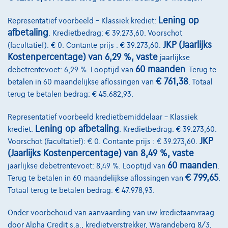
Lening op
Representatief voorbeeld – Klassiek krediet:
afbetaling
. Kredietbedrag: € 39.273,60. Voorschot
JKP (Jaarlijks
(facultatief): € 0. Contante prijs : € 39.273,60.
Kostenpercentage) van 6,29 %, vaste
jaarlijkse
60 maanden
debetrentevoet: 6,29 %. Looptijd van
. Terug te
€ 761,38
betalen in 60 maandelijkse aflossingen van
. Totaal
terug te betalen bedrag: € 45.682,93.
Representatief voorbeeld kredietbemiddelaar – Klassiek
Lening op afbetaling
krediet:
. Kredietbedrag: € 39.273,60.
JKP
Voorschot (facultatief): € 0. Contante prijs : € 39.273,60.
BMW Serie 2
(Jaarlijks Kostenpercentage) van 8,49 %, vaste
223 i x Drive M sport Harman/Kardon panodak dig.airco alu19
60 maanden
jaarlijkse debetrentevoet: 8,49 %. Looptijd van
.
01/2023
32.184 km
Benzine
Automaat
160 kW ( 218 PK )
€ 799,65
Terug te betalen in 60 maandelijkse aflossingen van
.
Totaal terug te betalen bedrag: € 47.978,93.
€31.900
1
Onder voorbehoud van aanvaarding van uw kredietaanvraag
€612,12
/maand
met een laatste maandaflossing
Vanaf
door Alpha Credit s.a., kredietverstrekker, Warandeberg 8/3,