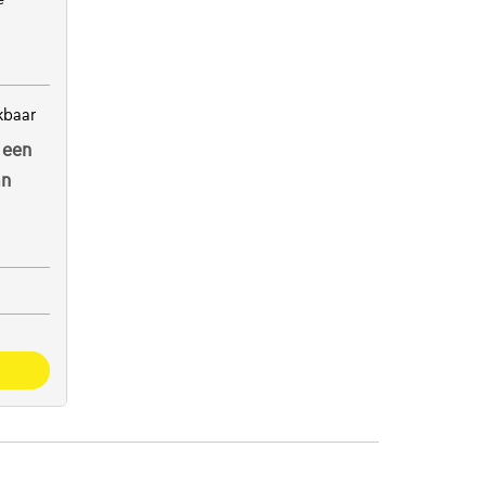
kbaar
 een
an