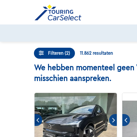
Skip
to
content
Filteren (2)
11.862
resultaten
We hebben momenteel geen Vol
misschien aanspreken.