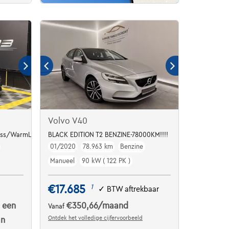
Volvo V40
ess/WarmLeder/CAM/Cruise/Apple
BLACK EDITION T2 BENZINE-78000KM!!!!
01/2020
78.963 km
Benzine
Manueel
90 kW ( 122 PK )
€17.685
1
✓
BTW aftrekbaar
 een
€350,66
/maand
Vanaf
Ontdek het volledige cijfervoorbeeld
an