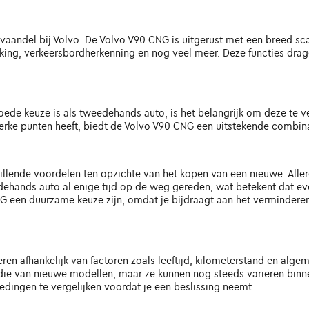
t vaandel bij Volvo. De Volvo V90 CNG is uitgerust met een breed s
, verkeersbordherkenning en nog veel meer. Deze functies dragen 
e keuze is als tweedehands auto, is het belangrijk om deze te ve
rke punten heeft, biedt de Volvo V90 CNG een uitstekende combinatie
lende voordelen ten opzichte van het kopen van een nieuwe. Allereer
edehands auto al enige tijd op de weg gereden, wat betekent dat eve
 een duurzame keuze zijn, omdat je bijdraagt aan het verminderen
en afhankelijk van factoren zoals leeftijd, kilometerstand en alge
die van nieuwe modellen, maar ze kunnen nog steeds variëren binnen
dingen te vergelijken voordat je een beslissing neemt.