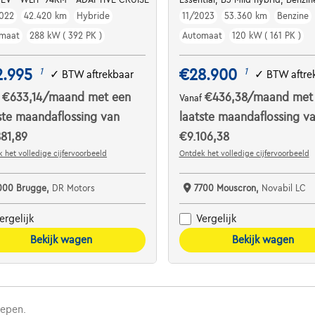
022
42.420 km
Hybride
11/2023
53.360 km
Benzine
maat
288 kW ( 392 PK )
Automaat
120 kW ( 161 PK )
2.995
€28.900
1
1
✓
BTW aftrekbaar
✓
BTW aftre
€633,14
/maand
met een
€436,38
/maand
met
f
Vanaf
ste maandaflossing van
laatste maandaflossing v
81,89
€9.106,38
 het volledige cijfervoorbeeld
Ontdek het volledige cijfervoorbeeld
000 Brugge,
DR Motors
7700 Mouscron,
Novabil LC
ergelijk
Vergelijk
Bekijk wagen
Bekijk wagen
repen.