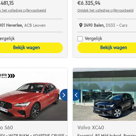
481,15
€6.325,94
 het volledige cijfervoorbeeld
Ontdek het volledige cijfervoorbeeld
001 Heverlee,
ACB Leuven
2490 Balen,
DS33 - Cars
ergelijk
Vergelijk
Bekijk wagen
Bekijk wagen
vo S60
Volvo XC40
HEV - WLTP 94KM - ADAPTIVE CRUISE - 360 CAMERA
Essential, B3 Mild hybrid, Benzin