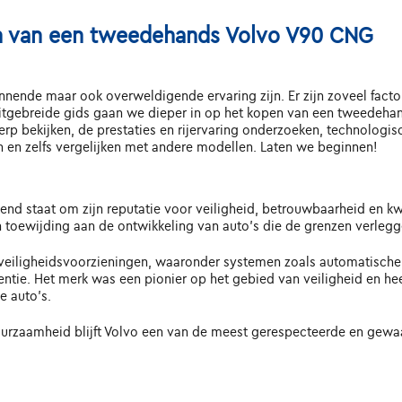
en van een tweedehands Volvo V90 CNG
ende maar ook overweldigende ervaring zijn. Er zijn zoveel facto
e uitgebreide gids gaan we dieper in op het kopen van een tweedeh
erp bekijken, de prestaties en rijervaring onderzoeken, technologi
en zelfs vergelijken met andere modellen. Laten we beginnen!
d staat om zijn reputatie voor veiligheid, betrouwbaarheid en kwali
n toewijding aan de ontwikkeling van auto's die de grenzen verleg
 veiligheidsvoorzieningen, waaronder systemen zoals automatische
tie. Het merk was een pionier op het gebied van veiligheid en hee
 auto's.
 duurzaamheid blijft Volvo een van de meest gerespecteerde en gewaa