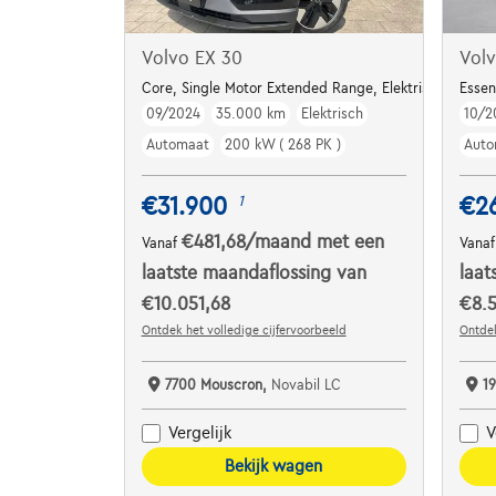
Volvo EX 30
Vol
Core, Single Motor Extended Range, Elektrisch (BEV)
Essen
09/2024
35.000 km
Elektrisch
10/2
Automaat
200 kW ( 268 PK )
Auto
€31.900
€2
1
€481,68
/maand
met een
Vanaf
Vana
laatste maandaflossing van
laat
€10.051,68
€8.5
Ontdek het volledige cijfervoorbeeld
Ontdek
7700 Mouscron,
Novabil LC
1
Vergelijk
V
Bekijk wagen