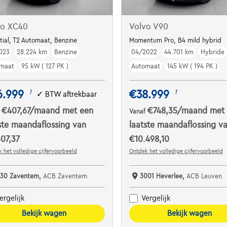
vo XC40
Volvo V90
tial, T2 Automaat, Benzine
Momentum Pro, B4 mild hybrid
023
28.224 km
Benzine
04/2022
44.701 km
Hybride
maat
95 kW ( 127 PK )
Automaat
145 kW ( 194 PK )
6.999
€38.999
1
1
✓
BTW aftrekbaar
€407,67
/maand
met een
€748,35
/maand
met
f
Vanaf
ste maandaflossing van
laatste maandaflossing v
07,37
€10.498,10
 het volledige cijfervoorbeeld
Ontdek het volledige cijfervoorbeeld
930 Zaventem,
ACB Zaventem
3001 Heverlee,
ACB Leuven
ergelijk
Vergelijk
Bekijk wagen
Bekijk wagen