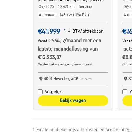
04/2025
10.471 km
Benzine
09/2
Automaat
145 kW ( 194 PK )
Auto
€41.999
€3
1
✓
BTW aftrekbaar
€634,17
/maand
met een
Vanaf
Vana
laatste maandaflossing van
laat
€13.233,87
€8.8
Ontdek het volledige cijfervoorbeeld
Ontdek
3001 Heverlee,
ACB Leuven
8
Vergelijk
V
Bekijk wagen
1. Finale publieke prijs alle kosten en taksen inbeg