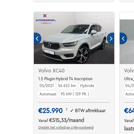
Volvo XC40
Vol
1.5 Plugin-Hybrid T4 Inscription
Ultra
05/2021
56.623 km
Hybride
04/
Automaat
95 kW ( 129 PK )
Auto
€25.990
€6
1
✓
BTW aftrekbaar
€515,33
/maand
Vanaf
Vana
Ontdek het volledige cijfervoorbeeld
laat