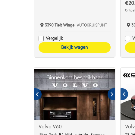
€20.
Ontdek
3390 Tielt-Winge,
AUTOKRUISPUNT
3
Vergelijk
V
Bekijk wagen
Volvo V60
Vol
Ultra Dark, B4 Mild- hybride, Essence
T8 P