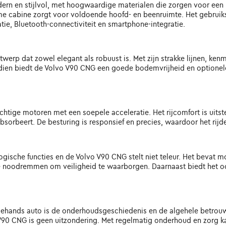
rn en stijlvol, met hoogwaardige materialen die zorgen voor een l
uime cabine zorgt voor voldoende hoofd- en beenruimte. Het gebruiks
tie, Bluetooth-connectiviteit en smartphone-integratie.
werp dat zowel elegant als robuust is. Met zijn strakke lijnen, ke
en biedt de Volvo V90 CNG een goede bodemvrijheid en optionele a
achtige motoren met een soepele acceleratie. Het rijcomfort is uit
orbeert. De besturing is responsief en precies, waardoor het rijde
gische functies en de Volvo V90 CNG stelt niet teleur. Het bevat 
he noodremmen om veiligheid te waarborgen. Daarnaast biedt het oo
dehands auto is de onderhoudsgeschiedenis en de algehele betrouwb
V90 CNG is geen uitzondering. Met regelmatig onderhoud en zorg 