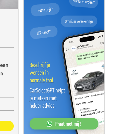
 een
an