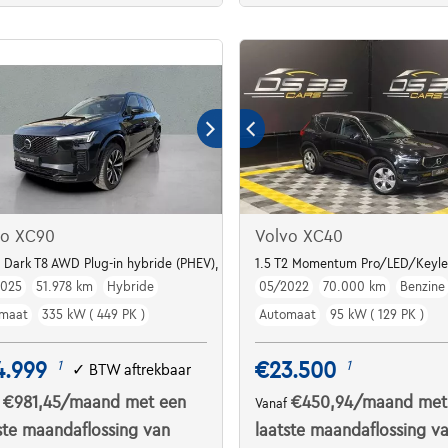
vo XC90
Volvo XC40
, Dark T8 AWD Plug-in hybride (PHEV),
1.5 T2 Momentum Pro/LED/Keyl
2025
51.978 km
Hybride
05/2022
70.000 km
Benzine
maat
335 kW ( 449 PK )
Automaat
95 kW ( 129 PK )
4.999
€23.500
1
1
✓
BTW aftrekbaar
€981,45
/maand
met een
€450,94
/maand
met
f
Vanaf
ste maandaflossing van
laatste maandaflossing v