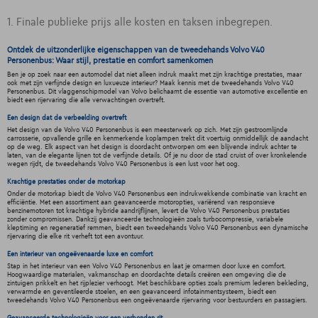
1. Finale publieke prijs alle kosten en taksen inbegrepen.
Ontdek de uitzonderlijke eigenschappen van de tweedehands Volvo V40
Personenbus: Waar stijl, prestatie en comfort samenkomen
Ben je op zoek naar een automodel dat niet alleen indruk maakt met zijn krachtige prestaties, maar
ook met zijn verfijnde design en luxueuze interieur? Maak kennis met de tweedehands Volvo V40
Personenbus. Dit vlaggenschipmodel van Volvo belichaamt de essentie van automotive excellentie en
biedt een rijervaring die alle verwachtingen overtreft.
Een design dat de verbeelding overtreft
Het design van de Volvo V40 Personenbus is een meesterwerk op zich. Met zijn gestroomlijnde
carrosserie, opvallende grille en kenmerkende koplampen trekt dit voertuig onmiddellijk de aandacht
op de weg. Elk aspect van het design is doordacht ontworpen om een blijvende indruk achter te
laten, van de elegante lijnen tot de verfijnde details. Of je nu door de stad cruist of over kronkelende
wegen rijdt, de tweedehands Volvo V40 Personenbus is een lust voor het oog.
Krachtige prestaties onder de motorkap
Onder de motorkap biedt de Volvo V40 Personenbus een indrukwekkende combinatie van kracht en
efficiëntie. Met een assortiment aan geavanceerde motoropties, variërend van responsieve
benzinemotoren tot krachtige hybride aandrijflijnen, levert de Volvo V40 Personenbus prestaties
zonder compromissen. Dankzij geavanceerde technologieën zoals turbocompressie, variabele
kleptiming en regeneratief remmen, biedt een tweedehands Volvo V40 Personenbus een dynamische
rijervaring die elke rit verheft tot een avontuur.
Een interieur van ongeëvenaarde luxe en comfort
Stap in het interieur van een Volvo V40 Personenbus en laat je omarmen door luxe en comfort.
Hoogwaardige materialen, vakmanschap en doordachte details creëren een omgeving die de
zintuigen prikkelt en het rijplezier verhoogt. Met beschikbare opties zoals premium lederen bekleding,
verwarmde en geventileerde stoelen, en een geavanceerd infotainmentsysteem, biedt een
tweedehands Volvo V40 Personenbus een ongeëvenaarde rijervaring voor bestuurders en passagiers.