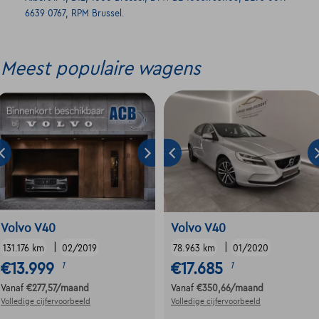
6639 0767, RPM Brussel.
Meest populaire wagens
Volvo V40
Volvo V40
|
|
131.176 km
02/2019
78.963 km
01/2020
€13.999
€17.685
1
1
Vanaf
€277,57
/maand
Vanaf
€350,66
/maand
Volledige cijfervoorbeeld
Volledige cijfervoorbeeld