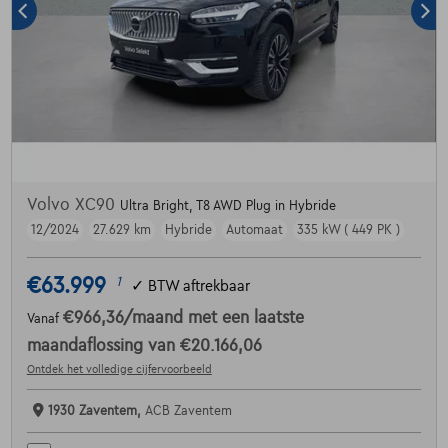
Volvo XC90
Ultra Bright, T8 AWD Plug in Hybride
12/2024
27.629 km
Hybride
Automaat
335 kW ( 449 PK )
€63.999
1
✓
BTW aftrekbaar
€966,36
/maand
met een laatste
Vanaf
maandaflossing van
€20.166,06
Ontdek het volledige cijfervoorbeeld
1930 Zaventem,
ACB Zaventem