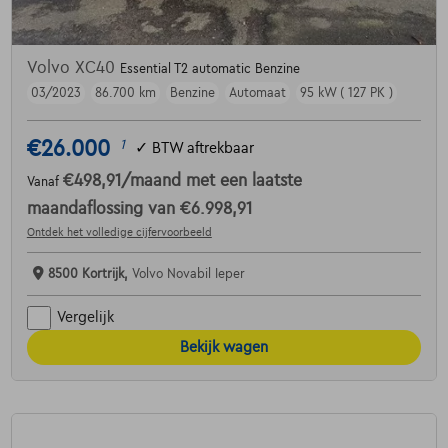
Volvo XC40
Essential T2 automatic Benzine
03/2023
86.700 km
Benzine
Automaat
95 kW ( 127 PK )
€26.000
1
✓
BTW aftrekbaar
€498,91
/maand
met een laatste
Vanaf
maandaflossing van
€6.998,91
Ontdek het volledige cijfervoorbeeld
8500 Kortrijk,
Volvo Novabil Ieper
Vergelijk
Bekijk wagen