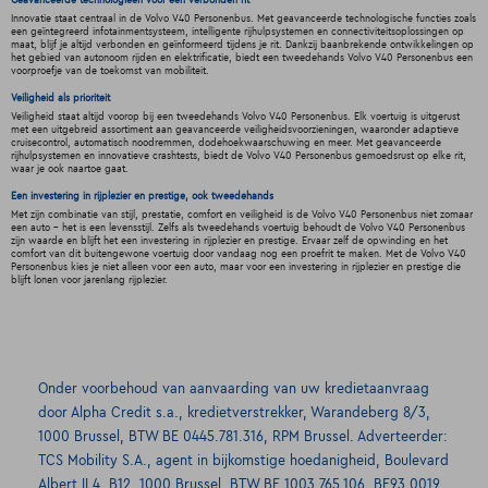
Geavanceerde technologieën voor een verbonden rit
Innovatie staat centraal in de Volvo V40 Personenbus. Met geavanceerde technologische functies zoals
een geïntegreerd infotainmentsysteem, intelligente rijhulpsystemen en connectiviteitsoplossingen op
maat, blijf je altijd verbonden en geïnformeerd tijdens je rit. Dankzij baanbrekende ontwikkelingen op
het gebied van autonoom rijden en elektrificatie, biedt een tweedehands Volvo V40 Personenbus een
voorproefje van de toekomst van mobiliteit.
Veiligheid als prioriteit
Veiligheid staat altijd voorop bij een tweedehands Volvo V40 Personenbus. Elk voertuig is uitgerust
met een uitgebreid assortiment aan geavanceerde veiligheidsvoorzieningen, waaronder adaptieve
cruisecontrol, automatisch noodremmen, dodehoekwaarschuwing en meer. Met geavanceerde
rijhulpsystemen en innovatieve crashtests, biedt de Volvo V40 Personenbus gemoedsrust op elke rit,
waar je ook naartoe gaat.
Een investering in rijplezier en prestige, ook tweedehands
Met zijn combinatie van stijl, prestatie, comfort en veiligheid is de Volvo V40 Personenbus niet zomaar
een auto - het is een levensstijl. Zelfs als tweedehands voertuig behoudt de Volvo V40 Personenbus
zijn waarde en blijft het een investering in rijplezier en prestige. Ervaar zelf de opwinding en het
comfort van dit buitengewone voertuig door vandaag nog een proefrit te maken. Met de Volvo V40
Personenbus kies je niet alleen voor een auto, maar voor een investering in rijplezier en prestige die
blijft lonen voor jarenlang rijplezier.
Onder voorbehoud van aanvaarding van uw kredietaanvraag
door Alpha Credit s.a., kredietverstrekker, Warandeberg 8/3,
1000 Brussel, BTW BE 0445.781.316, RPM Brussel. Adverteerder:
TCS Mobility S.A., agent in bijkomstige hoedanigheid, Boulevard
Albert II 4, B12, 1000 Brussel, BTW BE 1003.765.106, BE93 0019