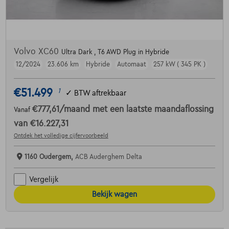
Volvo XC60
Ultra Dark , T6 AWD Plug in Hybride
12/2024
23.606 km
Hybride
Automaat
257 kW ( 345 PK )
€51.499
1
✓
BTW aftrekbaar
€777,61
/maand
met een laatste maandaflossing
Vanaf
van
€16.227,31
Ontdek het volledige cijfervoorbeeld
1160 Oudergem,
ACB Auderghem Delta
Vergelijk
Bekijk wagen