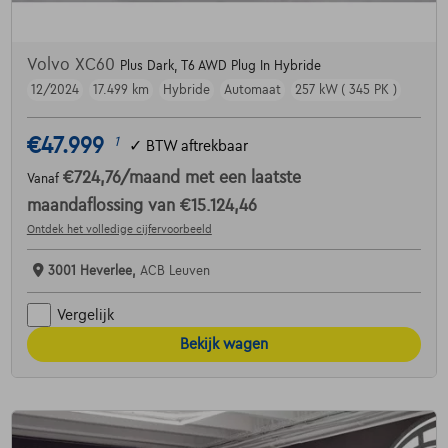
Volvo XC60
Plus Dark, T6 AWD Plug In Hybride
12/2024
17.499 km
Hybride
Automaat
257 kW ( 345 PK )
€47.999
1
✓
BTW aftrekbaar
€724,76
/maand
met een laatste
Vanaf
maandaflossing van
€15.124,46
Ontdek het volledige cijfervoorbeeld
3001 Heverlee,
ACB Leuven
Vergelijk
Bekijk wagen