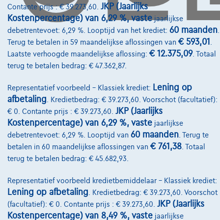
JKP (Jaarlijks
Contante prijs : € 39.273,60.
Pechverhelping verzekering
Kostenpercentage) van 6,29 %, vaste
jaarlijkse
60 maanden
debetrentevoet: 6,29 %. Looptijd van het krediet:
.
Financiering
€ 593,01
Terug te betalen in 59 maandelijkse aflossingen van
.
Autoverzekering
€ 12.375,09
Laatste verhoogde maandelijkse aflossing:
. Totaal
terug te betalen bedrag: € 47.362,87.
Lease en persoonlijke lease
Lening op
Representatief voorbeeld – Klassiek krediet:
afbetaling
. Kredietbedrag: € 39.273,60. Voorschot (facultatief):
Over Ons
JKP (Jaarlijks
€ 0. Contante prijs : € 39.273,60.
Word klant
Kostenpercentage) van 6,29 %, vaste
jaarlijkse
60 maanden
debetrentevoet: 6,29 %. Looptijd van
. Terug te
Wie zijn we
€ 761,38
betalen in 60 maandelijkse aflossingen van
. Totaal
terug te betalen bedrag: € 45.682,93.
Kwaliteitscharter
Onze dealers
Representatief voorbeeld kredietbemiddelaar – Klassiek krediet:
Lening op afbetaling
. Kredietbedrag: € 39.273,60. Voorschot
Onze partners
JKP (Jaarlijks
(facultatief): € 0. Contante prijs : € 39.273,60.
Kostenpercentage) van 8,49 %, vaste
jaarlijkse
Onze team