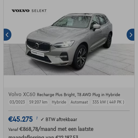
Volvo XC60
Recharge Plus Bright, T8 AWD Plug in Hybride
03/2023
59.207 km
Hybride
Automaat
335 kW ( 449 PK )
€45.275
1
✓
BTW aftrekbaar
€868,78
/maand
met een laatste
Vanaf