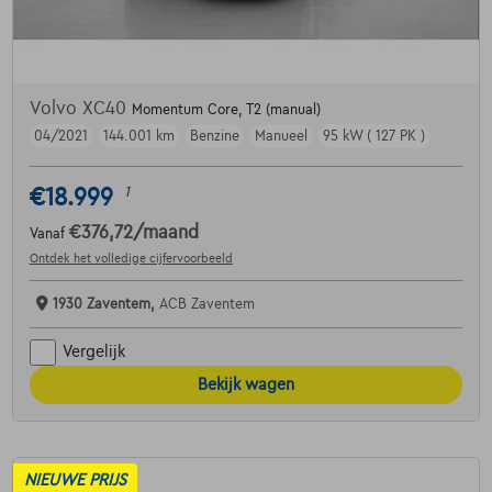
Volvo XC40
Momentum Core, T2 (manual)
04/2021
144.001 km
Benzine
Manueel
95 kW ( 127 PK )
€18.999
1
€376,72
/maand
Vanaf
Ontdek het volledige cijfervoorbeeld
1930 Zaventem,
ACB Zaventem
Vergelijk
Bekijk wagen
NIEUWE PRIJS