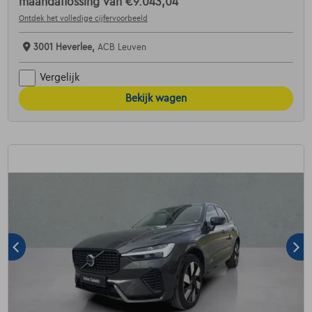
maandaflossing van
€9.043,04
Ontdek het volledige cijfervoorbeeld
3001 Heverlee,
ACB Leuven
Vergelijk
Bekijk wagen