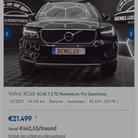
Volvo XC40
XC40 1.5 T2 Momentum Pro Geartronic
07/2021
94.118 km
Benzine
Automaat
95 kW ( 129 PK )
€21.499
1
€442,53
/maand
Vanaf
Ontdek het volledige cijfervoorbeeld