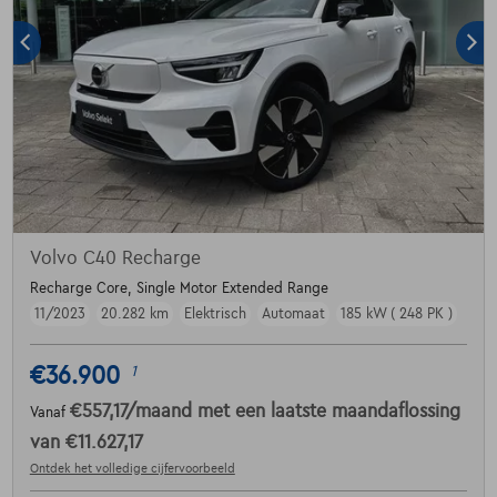
Volvo C40 Recharge
Recharge Core, Single Motor Extended Range
11/2023
20.282 km
Elektrisch
Automaat
185 kW ( 248 PK )
€36.900
1
€557,17
/maand
met een laatste maandaflossing
Vanaf
van
€11.627,17
Ontdek het volledige cijfervoorbeeld