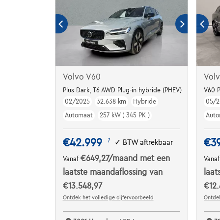
Volvo V60
Vol
Plus Dark, T6 AWD Plug-in hybride (PHEV)
V60 
02/2025
32.638 km
Hybride
05/2
Automaat
257 kW ( 345 PK )
Auto
€42.999
€3
1
✓
BTW aftrekbaar
€649,27
/maand
met een
Vanaf
Vana
laatste maandaflossing van
laat
€13.548,97
€12.
Ontdek het volledige cijfervoorbeeld
Ontdek