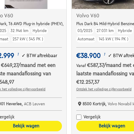
vo V60
Volvo V60
Dark, T6 AWD Plug-in hybride (PHEV),
Plus Dark B4 Mild-Hybrid Benzin
025
32.946 km
Hybride
03/2025
27.031 km
Hybride
maat
257 kW ( 345 PK )
Automaat
145 kW ( 194 PK )
2.999
€38.900
1
1
✓
BTW aftrekbaar
✓
BTW aftre
€649,27
/maand
met een
€587,37
/maand
met 
f
Vanaf
ste maandaflossing van
laatste maandaflossing v
548,97
€12.257,37
 het volledige cijfervoorbeeld
Ontdek het volledige cijfervoorbeeld
001 Heverlee,
ACB Leuven
8500 Kortrijk,
Volvo Novabil 
ergelijk
Vergelijk
Bekijk wagen
Bekijk wagen