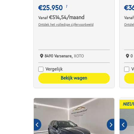
€25.950
€3
1
€514,54
/maand
Vanaf
Vana
Ontdek het volledige cijfervoorbeeld
Ontdek
8490 Varsenare,
XOTO
0
Vergelijk
V
Bekijk wagen
NIEU