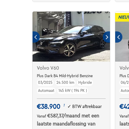
NIEU
Volvo V60
Vol
Plus Dark B4 Mild-Hybrid Benzine
Plus 
03/2025
24.500 km
Hybride
06/2
Automaat
145 kW ( 194 PK )
Auto
€38.900
€4
1
✓
BTW aftrekbaar
€587,37
/maand
met een
Vanaf
Vana
laatste maandaflossing van
laat