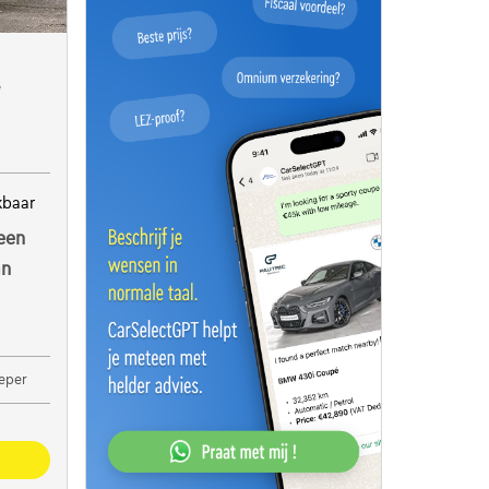
e
kbaar
een
an
Ieper