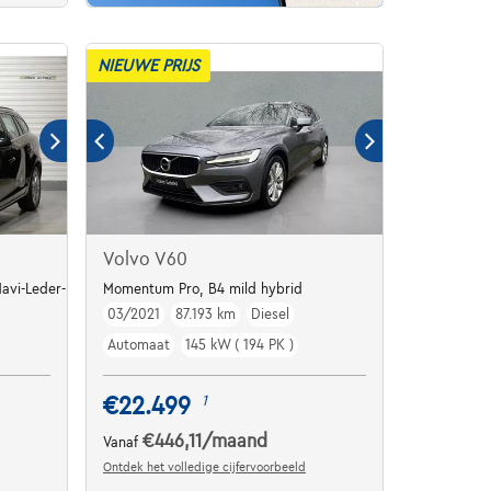
NIEUWE PRIJS
Volvo V60
avi-Leder-PDC-Garantie
Momentum Pro, B4 mild hybrid
03/2021
87.193 km
Diesel
Automaat
145 kW ( 194 PK )
€22.499
1
€446,11
/maand
Vanaf
Ontdek het volledige cijfervoorbeeld