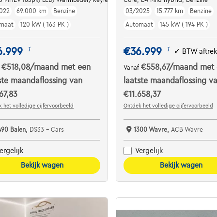
022
69.000 km
Benzine
03/2025
15.777 km
Benzine
maat
120 kW ( 163 PK )
Automaat
145 kW ( 194 PK )
6.999
€36.999
1
1
✓
BTW aftre
€518,08
/maand
met een
€558,67
/maand
met 
f
Vanaf
ste maandaflossing van
laatste maandaflossing v
67,83
€11.658,37
 het volledige cijfervoorbeeld
Ontdek het volledige cijfervoorbeeld
490 Balen,
DS33 - Cars
1300 Wavre,
ACB Wavre
ergelijk
Vergelijk
Bekijk wagen
Bekijk wagen