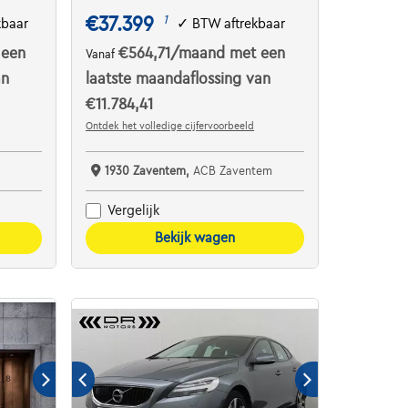
€37.399
1
kbaar
✓
BTW aftrekbaar
 een
€564,71
/maand
met een
Vanaf
an
laatste maandaflossing van
€11.784,41
Ontdek het volledige cijfervoorbeeld
1930 Zaventem,
ACB Zaventem
Vergelijk
Bekijk wagen