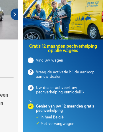
Gratis 12 maanden pechverhelping
op alle wagens
1
Vind uw wagen
2
Vraag de activatie bij de aankoop
aan uw dealer
3
Uw dealer activeert uw
pechverhelping onmiddellijk
 een
an
✓
Geniet van uw 12 maanden gratis
pechverhelping
✓
In heel België
✓
Met vervangwagen