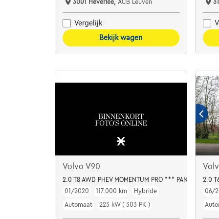
3001 Heverlee,
ACB Leuven
3
Vergelijk
V
Bekijk wagen
Volvo V90
Vol
2.0 T8 AWD PHEV MOMENTUM PRO *** PANO / TREKH
2.0 
01/2020
117.000 km
Hybride
06/2
Automaat
223 kW ( 303 PK )
Auto