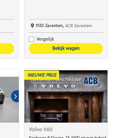
1930 Zaventem,
ACB Zaventem
Vergelijk
Bekijk wagen
NIEUWE PRIJS
Volvo V60
Recharge R-Design, T6 AWD plug-in hybrid