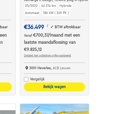
05/2022
42.314 km
Hybride
Automaat
186 kW ( 249 PK )
€36.499
1
kbaar
✓
BTW aftrekbaar
een
€700,37
/maand
met een
Vanaf
an
laatste maandaflossing van
€9.825,12
Ontdek het volledige cijfervoorbeeld
3001 Heverlee,
ACB Leuven
Vergelijk
Bekijk wagen