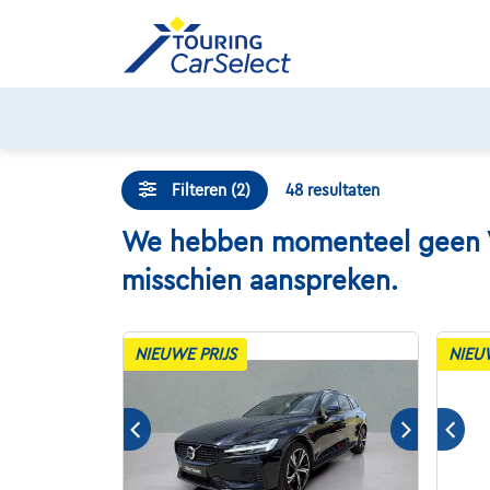
Skip
to
content
Filteren (2)
48
resultaten
We hebben momenteel geen Vol
misschien aanspreken.
NIEUWE PRIJS
NIEU