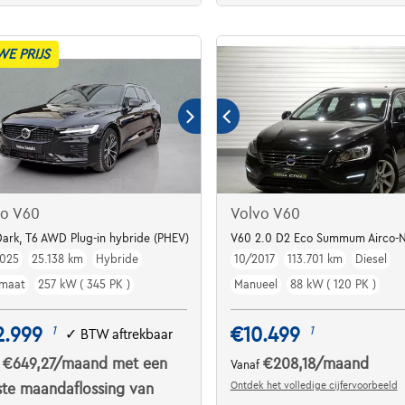
WE PRIJS
vo V60
Volvo V60
Dark, T6 AWD Plug-in hybride (PHEV)
V60 2.0 D2 Eco Summum Airco-N
025
25.138 km
Hybride
10/2017
113.701 km
Diesel
maat
257 kW ( 345 PK )
Manueel
88 kW ( 120 PK )
2.999
€10.499
1
1
✓
BTW aftrekbaar
€649,27
/maand
met een
€208,18
/maand
f
Vanaf
Ontdek het volledige cijfervoorbeeld
ste maandaflossing van