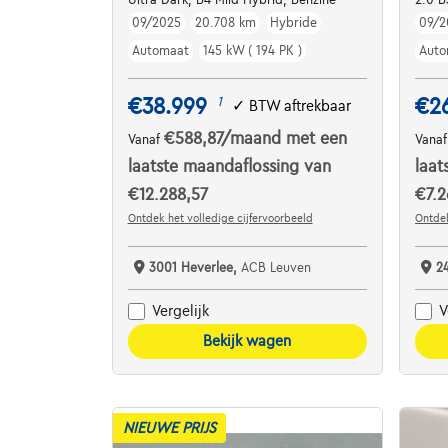
09/2025
20.708 km
Hybride
09/2
Automaat
145 kW ( 194 PK )
Auto
€38.999
€2
1
✓
BTW aftrekbaar
€588,87
/maand
met een
Vanaf
Vana
laatste maandaflossing van
laat
€12.288,57
€7.2
Ontdek het volledige cijfervoorbeeld
Ontdek
3001 Heverlee,
ACB Leuven
2
Vergelijk
V
Bekijk wagen
NIEUWE PRIJS