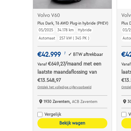
Volvo V60
Vol
Plus Dark, T6 AWD Plug-in hybride (PHEV)
Plus 
05/2025
34.178 km
Hybride
03/2
Automaat
257 kW ( 345 PK )
Auto
€42.999
€4
1
✓
BTW aftrekbaar
€649,27
/maand
met een
Vanaf
Vana
laatste maandaflossing van
laat
€13.548,97
€13.
Ontdek het volledige cijfervoorbeeld
Ontdek
1930 Zaventem,
ACB Zaventem
3
Vergelijk
V
Bekijk wagen