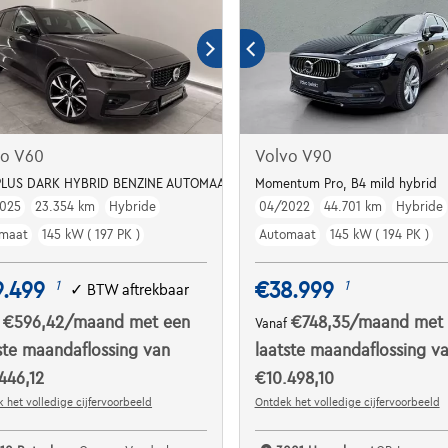
vo V60
Volvo V90
PLUS DARK HYBRID BENZINE AUTOMAAT OPEN DAK
Momentum Pro, B4 mild hybrid
025
23.354 km
Hybride
04/2022
44.701 km
Hybride
maat
145 kW ( 197 PK )
Automaat
145 kW ( 194 PK )
9.499
€38.999
1
1
✓
BTW aftrekbaar
€596,42
/maand
met een
€748,35
/maand
met
f
Vanaf
ste maandaflossing van
laatste maandaflossing v
446,12
€10.498,10
 het volledige cijfervoorbeeld
Ontdek het volledige cijfervoorbeeld