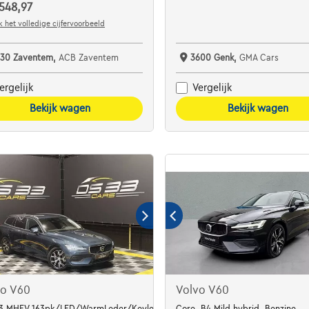
548,97
 het volledige cijfervoorbeeld
930 Zaventem,
ACB Zaventem
3600 Genk,
GMA Cars
ergelijk
Vergelijk
Bekijk wagen
Bekijk wagen
vo V60
Volvo V60
B3 MHEV 163pk/LED/WarmLeder/Keyless/DodeHoek/C
Core, B4 Mild hybrid, Benzine