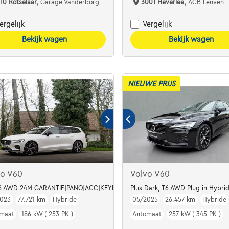
110 Rotselaar,
Garage Vanderborght Rotselaar
3001 Heverlee,
ACB Leuven
ergelijk
Vergelijk
Bekijk wagen
Bekijk wagen
NIEUWE PRIJS
vo V60
Volvo V60
AAK / LED ***
T6 AWD 24M GARANTIE|PANO|ACC|KEYLESS|PDC
Plus Dark, T6 AWD Plug-in Hybri
023
77.721 km
Hybride
05/2025
26.457 km
Hybride
maat
186 kW ( 253 PK )
Automaat
257 kW ( 345 PK )