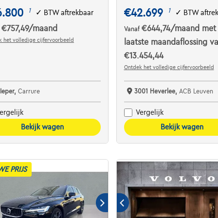
6.800
€42.699
1
1
✓
BTW aftrekbaar
✓
BTW aftre
€757,49
/maand
€644,74
/maand
met
f
Vanaf
 het volledige cijfervoorbeeld
laatste maandaflossing v
€13.454,44
Ontdek het volledige cijfervoorbeeld
 Ieper,
Carrure
3001 Heverlee,
ACB Leuven
ergelijk
Vergelijk
Bekijk wagen
Bekijk wagen
WE PRIJS