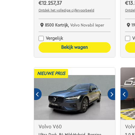
€12.257,37
€13.
Ontdek het volledige cijfervoorbeeld
Ontdek
8500 Kortrijk,
Volvo Novabil Ieper
1
Vergelijk
V
Bekijk wagen
NIEUWE PRIJS
Volvo V60
Vol
Ultra Dark, B4 Mild-Hybrid, Benzine
2.0 