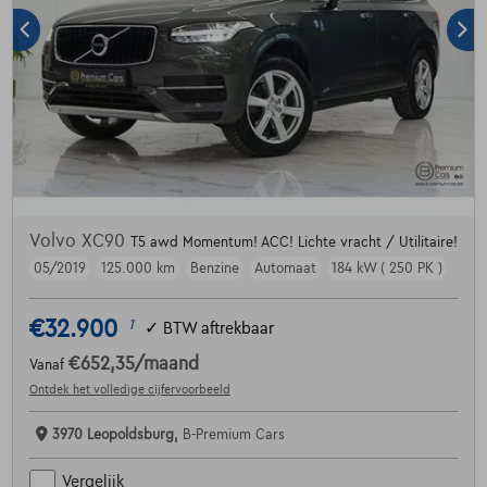
Volvo XC90
T5 awd Momentum! ACC! Lichte vracht / Utilitaire!
05/2019
125.000 km
Benzine
Automaat
184 kW ( 250 PK )
€32.900
1
✓
BTW aftrekbaar
€652,35
/maand
Vanaf
Ontdek het volledige cijfervoorbeeld
3970 Leopoldsburg,
B-Premium Cars
Vergelijk