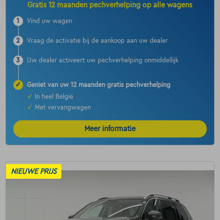
Gratis 12 maanden pechverhelping op alle wagens
1
Vind uw wagen
2
Vraag de activatie bij de aankoop aan uw dealer
3
Uw dealer activeert uw pechverhelping onmiddellijk
✓
Geniet van uw 12 maanden gratis pechverhelping
✓
In heel België
✓
Met vervangwagen
Meer informatie
NIEUWE PRIJS