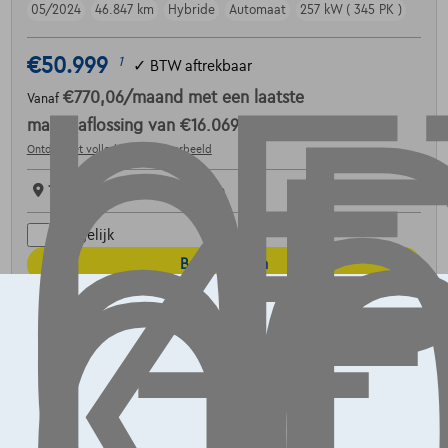
LE
OP
G
L
05/2024
46.847 km
Hybride
Automaat
257 kW ( 345 PK )
K
€50.999
1
✓
BTW aftrekbaar
€770,06
/maand
met een laatste
Vanaf
maandaflossing van
€16.069,76
Ontdek het volledige cijfervoorbeeld
1800 Vilvoorde,
ACB Vilvoorde
Vergelijk
Bekijk wagen