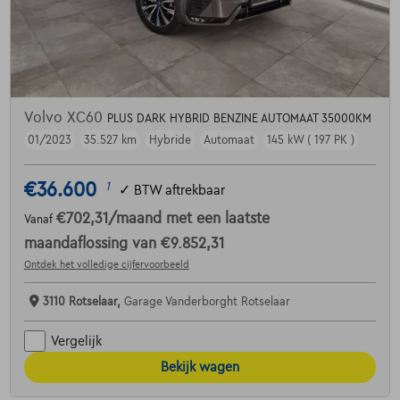
Volvo XC60
PLUS DARK HYBRID BENZINE AUTOMAAT 35000KM
01/2023
35.527 km
Hybride
Automaat
145 kW ( 197 PK )
€36.600
1
✓
BTW aftrekbaar
€702,31
/maand
met een laatste
Vanaf
maandaflossing van
€9.852,31
Ontdek het volledige cijfervoorbeeld
3110 Rotselaar,
Garage Vanderborght Rotselaar
Vergelijk
Bekijk wagen