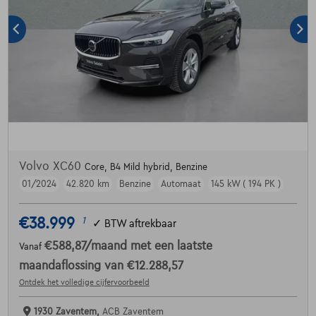
Volvo XC60
Core, B4 Mild hybrid, Benzine
01/2024
42.820 km
Benzine
Automaat
145 kW ( 194 PK )
€38.999
1
✓
BTW aftrekbaar
€588,87
/maand
met een laatste
Vanaf
maandaflossing van
€12.288,57
Ontdek het volledige cijfervoorbeeld
1930 Zaventem,
ACB Zaventem