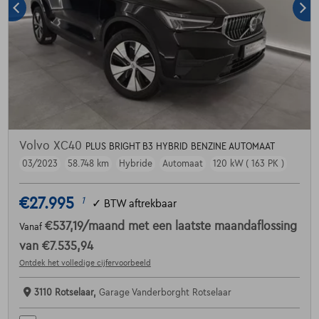
Volvo XC40
PLUS BRIGHT B3 HYBRID BENZINE AUTOMAAT
03/2023
58.748 km
Hybride
Automaat
120 kW ( 163 PK )
€27.995
1
✓
BTW aftrekbaar
€537,19
/maand
met een laatste maandaflossing
Vanaf
van
€7.535,94
Ontdek het volledige cijfervoorbeeld
3110 Rotselaar,
Garage Vanderborght Rotselaar