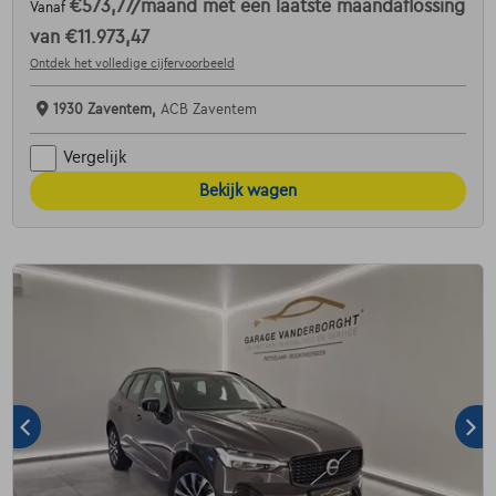
€573,77
/maand
met een laatste maandaflossing
Vanaf
van
€11.973,47
Ontdek het volledige cijfervoorbeeld
1930 Zaventem,
ACB Zaventem
Vergelijk
Bekijk wagen