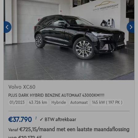
Volvo XC60
PLUS DARK HYBRID BENZINE AUTOMAAT 43000KM!!!!
01/2023
43.726 km
Hybride
Automaat
145 kW ( 197 PK )
€37.790
1
✓
BTW aftrekbaar
€725,15
/maand
met een laatste maandaflossing
Vanaf