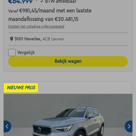
€64.999
1
✓
BTW aftrekbaar
€981,45
/maand
met een laatste
Vanaf
maandaflossing van
€20.481,15
Ontdek het volledige cijfervoorbeeld
3001 Heverlee,
ACB Leuven
Vergelijk
Bekijk wagen
NIEUWE PRIJS