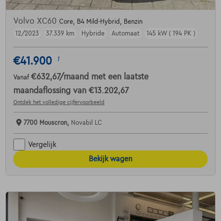
Volvo XC60
Core, B4 Mild-Hybrid, Benzin
12/2023
37.339 km
Hybride
Automaat
145 kW ( 194 PK )
€41.900
1
€632,67
/maand
met een laatste
Vanaf
maandaflossing van
€13.202,67
Ontdek het volledige cijfervoorbeeld
7700 Mouscron,
Novabil LC
Vergelijk
Bekijk wagen