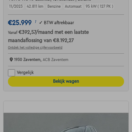
11/2023
42.811 km
Benzine
Automaat
95 kW ( 127 PK )
€25.999
1
✓
BTW aftrekbaar
€392,57
/maand
met een laatste
Vanaf
maandaflossing van
€8.192,27
Ontdek het volledige cijfervoorbeeld
1930 Zaventem,
ACB Zaventem
Vergelijk
Bekijk wagen