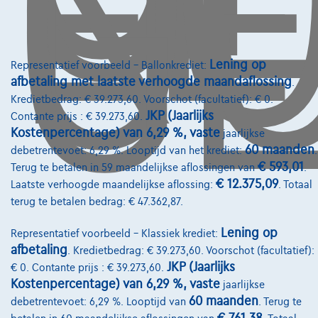
O
GE
Lening op
Representatief voorbeeld – Ballonkrediet:
afbetaling met laatste verhoogde maandaflossing
.
Kredietbedrag: € 39.273,60. Voorschot (facultatief): € 0.
JKP (Jaarlijks
Contante prijs : € 39.273,60.
Kostenpercentage) van 6,29 %, vaste
jaarlijkse
60 maanden
debetrentevoet: 6,29 %. Looptijd van het krediet:
.
Volvo XC60
B4 P Momentum Pro Aut.
€ 593,01
Terug te betalen in 59 maandelijkse aflossingen van
.
05/2022
93.165 km
Benzine
Automaat
145 kW ( 197 PK )
€ 12.375,09
Laatste verhoogde maandelijkse aflossing:
. Totaal
terug te betalen bedrag: € 47.362,87.
€31.995
1
Lening op
Representatief voorbeeld – Klassiek krediet:
€613,95
/maand
met een laatste
Vanaf
afbetaling
. Kredietbedrag: € 39.273,60. Voorschot (facultatief):
maandaflossing van
€8.612,70
JKP (Jaarlijks
€ 0. Contante prijs : € 39.273,60.
Ontdek het volledige cijfervoorbeeld
Kostenpercentage) van 6,29 %, vaste
jaarlijkse
60 maanden
debetrentevoet: 6,29 %. Looptijd van
. Terug te
8830 Hooglede,
Novicar