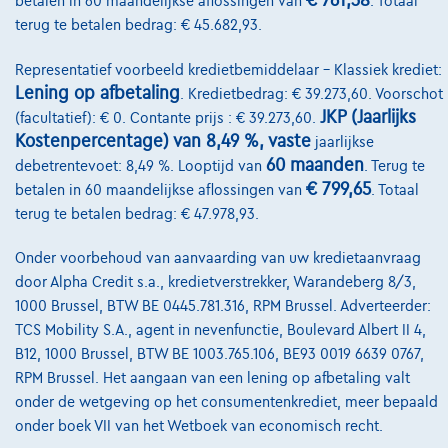
€ 761,38
betalen in 60 maandelijkse aflossingen van
. Totaal
terug te betalen bedrag: € 45.682,93.
Vergelijk
Bekijk wagen
Representatief voorbeeld kredietbemiddelaar – Klassiek krediet:
Lening op afbetaling
. Kredietbedrag: € 39.273,60. Voorschot
JKP (Jaarlijks
(facultatief): € 0. Contante prijs : € 39.273,60.
Kostenpercentage) van 8,49 %, vaste
jaarlijkse
60 maanden
debetrentevoet: 8,49 %. Looptijd van
. Terug te
€ 799,65
betalen in 60 maandelijkse aflossingen van
. Totaal
terug te betalen bedrag: € 47.978,93.
Onder voorbehoud van aanvaarding van uw kredietaanvraag
door Alpha Credit s.a., kredietverstrekker, Warandeberg 8/3,
1000 Brussel, BTW BE 0445.781.316, RPM Brussel. Adverteerder:
TCS Mobility S.A., agent in nevenfunctie, Boulevard Albert II 4,
B12, 1000 Brussel, BTW BE 1003.765.106, BE93 0019 6639 0767,
RPM Brussel. Het aangaan van een lening op afbetaling valt
onder de wetgeving op het consumentenkrediet, meer bepaald
onder boek VII van het Wetboek van economisch recht.