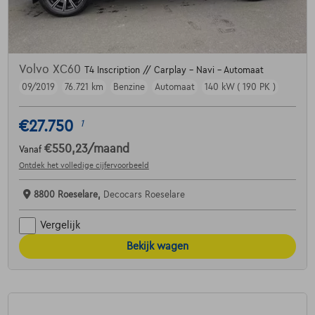
Volvo XC60
T4 Inscription // Carplay - Navi - Automaat
09/2019
76.721 km
Benzine
Automaat
140 kW ( 190 PK )
€27.750
1
€550,23
/maand
Vanaf
Ontdek het volledige cijfervoorbeeld
8800 Roeselare,
Decocars Roeselare
Vergelijk
Bekijk wagen