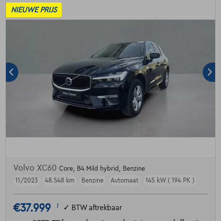
NIEUWE PRIJS
Volvo XC60
Core, B4 Mild hybrid, Benzine
11/2023
48.548 km
Benzine
Automaat
145 kW ( 194 PK )
€37.999
1
✓
BTW aftrekbaar