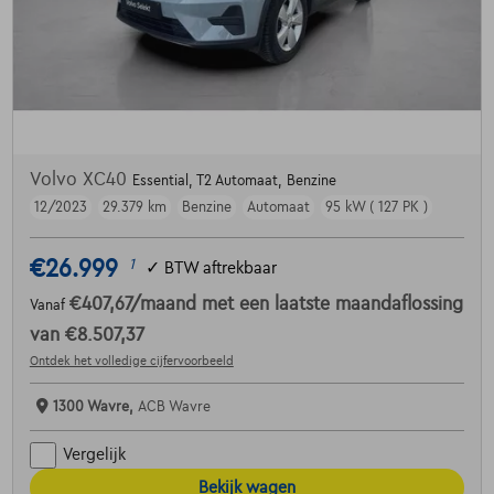
Volvo XC40
Essential, T2 Automaat, Benzine
12/2023
29.379 km
Benzine
Automaat
95 kW ( 127 PK )
€26.999
1
✓
BTW aftrekbaar
€407,67
/maand
met een laatste maandaflossing
Vanaf
van
€8.507,37
Ontdek het volledige cijfervoorbeeld
1300 Wavre,
ACB Wavre
Vergelijk
Bekijk wagen