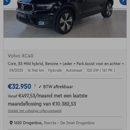
Volvo XC40
Core, B3 Mild hybrid, Benzine + Leder + Park Assist voor en achter + ....
09/2025
16.946 km
Hybride
Automaat
120 kW ( 161 PK )
€32.950
1
✓
BTW aftrekbaar
€497,53
/maand
met een laatste
Vanaf
maandaflossing van
€10.382,53
Ontdek het volledige cijfervoorbeeld
1620 Drogenbos,
Sterckx - De Smet Drogenbos