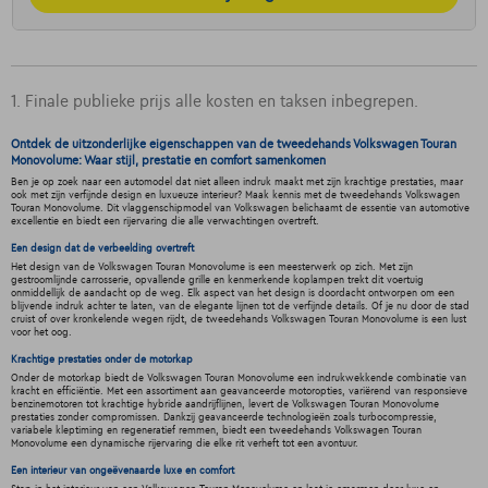
1. Finale publieke prijs alle kosten en taksen inbegrepen.
Ontdek de uitzonderlijke eigenschappen van de tweedehands Volkswagen Touran
Monovolume: Waar stijl, prestatie en comfort samenkomen
Ben je op zoek naar een automodel dat niet alleen indruk maakt met zijn krachtige prestaties, maar
ook met zijn verfijnde design en luxueuze interieur? Maak kennis met de tweedehands Volkswagen
Touran Monovolume. Dit vlaggenschipmodel van Volkswagen belichaamt de essentie van automotive
excellentie en biedt een rijervaring die alle verwachtingen overtreft.
Een design dat de verbeelding overtreft
Het design van de Volkswagen Touran Monovolume is een meesterwerk op zich. Met zijn
gestroomlijnde carrosserie, opvallende grille en kenmerkende koplampen trekt dit voertuig
onmiddellijk de aandacht op de weg. Elk aspect van het design is doordacht ontworpen om een
blijvende indruk achter te laten, van de elegante lijnen tot de verfijnde details. Of je nu door de stad
cruist of over kronkelende wegen rijdt, de tweedehands Volkswagen Touran Monovolume is een lust
voor het oog.
Krachtige prestaties onder de motorkap
Onder de motorkap biedt de Volkswagen Touran Monovolume een indrukwekkende combinatie van
kracht en efficiëntie. Met een assortiment aan geavanceerde motoropties, variërend van responsieve
benzinemotoren tot krachtige hybride aandrijflijnen, levert de Volkswagen Touran Monovolume
prestaties zonder compromissen. Dankzij geavanceerde technologieën zoals turbocompressie,
variabele kleptiming en regeneratief remmen, biedt een tweedehands Volkswagen Touran
Monovolume een dynamische rijervaring die elke rit verheft tot een avontuur.
Een interieur van ongeëvenaarde luxe en comfort