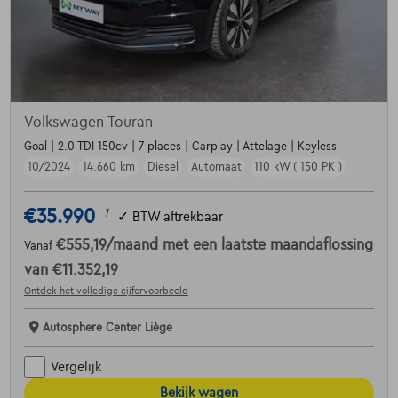
Volkswagen Touran
Goal | 2.0 TDI 150cv | 7 places | Carplay | Attelage | Keyless
10/2024
14.660 km
Diesel
Automaat
110 kW ( 150 PK )
€35.990
1
✓
BTW aftrekbaar
€555,19
/maand
met een laatste maandaflossing
Vanaf
van
€11.352,19
Ontdek het volledige cijfervoorbeeld
Autosphere Center Liège
Vergelijk
Bekijk wagen