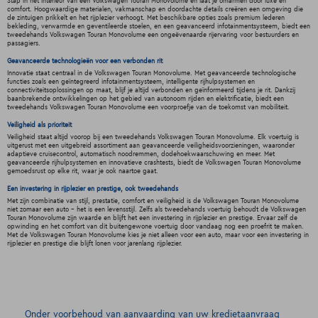
Stap in het interieur van een Volkswagen Touran Monovolume en laat je omarmen door luxe en
comfort. Hoogwaardige materialen, vakmanschap en doordachte details creëren een omgeving die
de zintuigen prikkelt en het rijplezier verhoogt. Met beschikbare opties zoals premium lederen
bekleding, verwarmde en geventileerde stoelen, en een geavanceerd infotainmentsysteem, biedt een
tweedehands Volkswagen Touran Monovolume een ongeëvenaarde rijervaring voor bestuurders en
passagiers.
Geavanceerde technologieën voor een verbonden rit
Innovatie staat centraal in de Volkswagen Touran Monovolume. Met geavanceerde technologische
functies zoals een geïntegreerd infotainmentsysteem, intelligente rijhulpsystemen en
connectiviteitsoplossingen op maat, blijf je altijd verbonden en geïnformeerd tijdens je rit. Dankzij
baanbrekende ontwikkelingen op het gebied van autonoom rijden en elektrificatie, biedt een
tweedehands Volkswagen Touran Monovolume een voorproefje van de toekomst van mobiliteit.
Veiligheid als prioriteit
Veiligheid staat altijd voorop bij een tweedehands Volkswagen Touran Monovolume. Elk voertuig is
uitgerust met een uitgebreid assortiment aan geavanceerde veiligheidsvoorzieningen, waaronder
adaptieve cruisecontrol, automatisch noodremmen, dodehoekwaarschuwing en meer. Met
geavanceerde rijhulpsystemen en innovatieve crashtests, biedt de Volkswagen Touran Monovolume
gemoedsrust op elke rit, waar je ook naartoe gaat.
Een investering in rijplezier en prestige, ook tweedehands
Met zijn combinatie van stijl, prestatie, comfort en veiligheid is de Volkswagen Touran Monovolume
niet zomaar een auto - het is een levensstijl. Zelfs als tweedehands voertuig behoudt de Volkswagen
Touran Monovolume zijn waarde en blijft het een investering in rijplezier en prestige. Ervaar zelf de
opwinding en het comfort van dit buitengewone voertuig door vandaag nog een proefrit te maken.
Met de Volkswagen Touran Monovolume kies je niet alleen voor een auto, maar voor een investering in
rijplezier en prestige die blijft lonen voor jarenlang rijplezier.
Onder voorbehoud van aanvaarding van uw kredietaanvraag