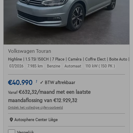
Volkswagen Touran
Highline | 1.5 TSI 150CH | 7 Place | Caméra | Coffre Elect | Boite Auto |
07/2026
7.985 km
Benzine
Automaat
110 kW ( 150 PK )
€40.990
1
✓
BTW aftrekbaar
€632,32
/maand
met een laatste
Vanaf
maandaflossing van
€12.929,32
Ontdek het volledige cijfervoorbeeld
Autosphere Center Liège
Vergelijk