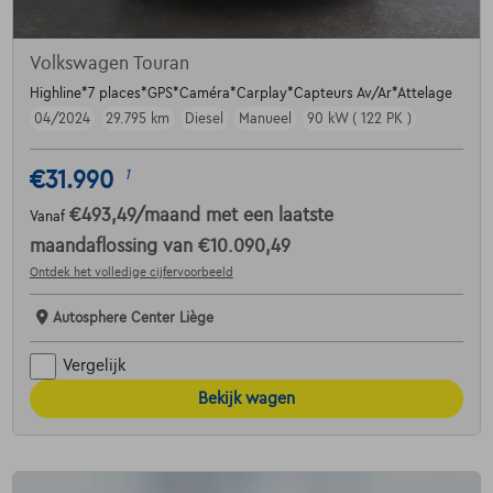
Volkswagen Touran
Highline*7 places*GPS*Caméra*Carplay*Capteurs Av/Ar*Attelage
04/2024
29.795 km
Diesel
Manueel
90 kW ( 122 PK )
€31.990
1
€493,49
/maand
met een laatste
Vanaf
maandaflossing van
€10.090,49
Ontdek het volledige cijfervoorbeeld
Autosphere Center Liège
Vergelijk
Bekijk wagen