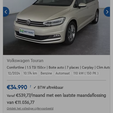
Volkswagen Touran
Comfortline | 1.5 TSI 150cv | Boite auto | 7 places | Carplay | Clim Auto |
12/2024
10.174 km
Benzine
Automaat
110 kW ( 150 PK )
€34.990
1
✓
BTW aftrekbaar
€539,77
/maand
met een laatste maandaflossing
Vanaf
van
€11.036,77
Ontdek het volledige cijfervoorbeeld