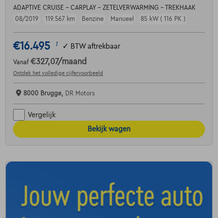
ADAPTIVE CRUISE - CARPLAY - ZETELVERWARMING - TREKHAAK
08/2019
119.567 km
Benzine
Manueel
85 kW ( 116 PK )
€16.495
1
✓
BTW aftrekbaar
€327,07
/maand
Vanaf
Ontdek het volledige cijfervoorbeeld
8000 Brugge,
DR Motors
Vergelijk
Bekijk wagen