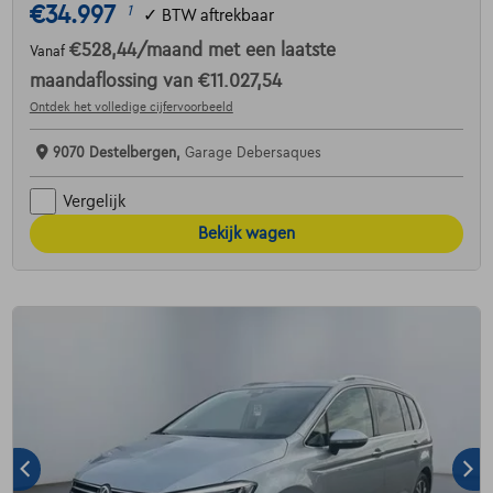
€34.997
1
✓
BTW aftrekbaar
€528,44
/maand
met een laatste
Vanaf
maandaflossing van
€11.027,54
Ontdek het volledige cijfervoorbeeld
9070 Destelbergen,
Garage Debersaques
Vergelijk
Bekijk wagen