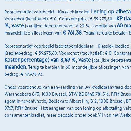
Lening op afbeta
Representatief voorbeeld – Klassiek krediet:
JKP (Ja
Voorschot (facultatief): € 0. Contante prijs : € 39.273,60.
%, vaste
60 m
jaarlijkse debetrentevoet: 6,29 %. Looptijd van
€ 761,38
maandelijkse aflossingen van
. Totaal terug te betalen
Representatief voorbeeld kredietbemiddelaar – Klassiek krediet:
Kredietbedrag: € 39.273,60. Voorschot (facultatief): € 0. Contante
Kostenpercentage) van 8,49 %, vaste
jaarlijkse debetrent
maanden
. Terug te betalen in 60 maandelijkse aflossingen van
bedrag: € 47.978,93.
Onder voorbehoud van aanvaarding van uw kredietaanvraag door A
Warandeberg 8/3, 1000 Brussel, BTW BE 0445.781.316, RPM Brussel
agent in nevenfunctie, Boulevard Albert II 4, B12, 1000 Brussel, 
0767, RPM Brussel. Het aangaan van een lening op afbetaling val
consumentenkrediet, meer bepaald onder boek VII van het Wetb