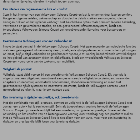
dynamische rijervaring die elke rit verheft tot een avontuur.
Een interieur van ongeëvenaarde luxe en comfort
Stap in het interieur van een Volkswagen Scirocco Coupé en laat je omarmen door luxe en comfort.
Hoogwaardige materialen, vakmanschap en doordachte details creëren een omgeving die de
zintuigen prikkelt en het rijplezier verhoogt. Met beschikbare opties zoals premium lederen bekleding,
verwarmde en geventileerde stoelen, en een geavanceerd infotainmentsysteem, biedt een
tweedehands Volkswagen Scirocco Coupé een ongeëvenaarde rijervaring voor bestuurders en
passagiers.
Geavanceerde technologieën voor een verbonden rit
Innovatie staat centraal in de Volkswagen Scirocco Coupé. Met geavanceerde technologische functies
zoals een geïntegreerd infotainmentsysteem, intelligente rijhulpsystemen en connectiviteitsoplossingen
op maat, blijf je altijd verbonden en geïnformeerd tijdens je rit. Dankzij baanbrekende ontwikkelingen
op het gebied van autonoom rijden en elektrificatie, biedt een tweedehands Volkswagen Scirocco
Coupé een voorproefje van de toekomst van mobiliteit.
Veiligheid als prioriteit
Veiligheid staat altijd voorop bij een tweedehands Volkswagen Scirocco Coupé. Elk voertuig is
uitgerust met een uitgebreid assortiment aan geavanceerde veiligheidsvoorzieningen, waaronder
adaptieve cruisecontrol, automatisch noodremmen, dodehoekwaarschuwing en meer. Met
geavanceerde rijhulpsystemen en innovatieve crashtests, biedt de Volkswagen Scirocco Coupé
gemoedsrust op elke rit, waar je ook naartoe gaat.
Een investering in rijplezier en prestige, ook tweedehands
Met zijn combinatie van stijl, prestatie, comfort en veiligheid is de Volkswagen Scirocco Coupé niet
zomaar een auto - het is een levensstijl. Zelfs als tweedehands voertuig behoudt de Volkswagen
Scirocco Coupé zijn waarde en blijft het een investering in rijplezier en prestige. Ervaar zelf de
opwinding en het comfort van dit buitengewone voertuig door vandaag nog een proefrit te maken.
Met de Volkswagen Scirocco Coupé kies je niet alleen voor een auto, maar voor een investering in
rijplezier en prestige die blijft lonen voor jarenlang rijplezier.