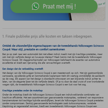
1. Finale publieke prijs alle kosten en taksen inbegrepen.
Ontdek de uitzonderlijke eigenschappen van de tweedehands Volkswagen Scirocco
Coupé: Waar stijl, prestatie en comfort samenkomen
Ben je op zoek naar een automodel dat niet alleen indruk maakt met zijn krachtige prestaties, maar
ook met zijn verfijnde design en luxueuze interieur? Maak kennis met de tweedehands Volkswagen
Scirocco Coupé. Dit vlaggenschipmodel van Volkswagen belichaamt de essentie van automotive
excellentie en biedt een rijervaring die alle verwachtingen overtreft.
Een design dat de verbeelding overtreft
Het design van de Volkswagen Scirocco Coupé is een meesterwerk op zich. Met zijn gestroomlijnde
carrosserie, opvallende grille en kenmerkende koplampen trekt dit voertuig onmiddellijk de aandacht
op de weg. Elk aspect van het design is doordacht ontworpen om een blijvende indruk achter te
laten, van de elegante lijnen tot de verfijnde details. Of je nu door de stad cruist of over kronkelende
wegen rijdt, de tweedehands Volkswagen Scirocco Coupé is een lust voor het oog.
Krachtige prestaties onder de motorkap
Onder de motorkap biedt de Volkswagen Scirocco Coupé een indrukwekkende combinatie van
kracht en efficiëntie. Met een assortiment aan geavanceerde motoropties, variërend van responsieve
benzinemotoren tot krachtige hybride aandrijflijnen, levert de Volkswagen Scirocco Coupé prestaties
zonder compromissen. Dankzij geavanceerde technologieën zoals turbocompressie, variabele
kleptiming en regeneratief remmen, biedt een tweedehands Volkswagen Scirocco Coupé een