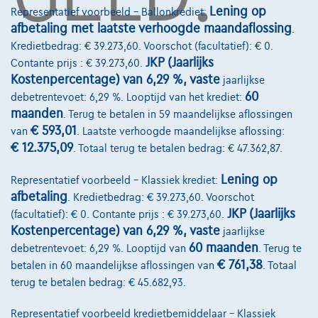
Onze dealers
Lening op
Representatief voorbeeld – Ballonkrediet:
afbetaling met laatste verhoogde maandaflossing
.
Onze partners
Kredietbedrag: € 39.273,60. Voorschot (facultatief): € 0.
JKP (Jaarlijks
Contante prijs : € 39.273,60.
Onze team
Kostenpercentage) van 6,29 %, vaste
jaarlijkse
Contact
60
debetrentevoet: 6,29 %. Looptijd van het krediet:
maanden
. Terug te betalen in 59 maandelijkse aflossingen
€ 593,01
van
. Laatste verhoogde maandelijkse aflossing:
€ 12.375,09
. Totaal terug te betalen bedrag: € 47.362,87.
@2024 TCS Mobility SA/NV Copyright
Lening op
Representatief voorbeeld – Klassiek krediet:
Algemene Voorwaarden
afbetaling
. Kredietbedrag: € 39.273,60. Voorschot
JKP (Jaarlijks
Bijstandsvoorwaarden
(facultatief): € 0. Contante prijs : € 39.273,60.
Kostenpercentage) van 6,29 %, vaste
jaarlijkse
Privacyverklaring
60 maanden
debetrentevoet: 6,29 %. Looptijd van
. Terug te
€ 761,38
betalen in 60 maandelijkse aflossingen van
. Totaal
Cookiebeleid
terug te betalen bedrag: € 45.682,93.
Kwaliteitscharter
Representatief voorbeeld kredietbemiddelaar – Klassiek