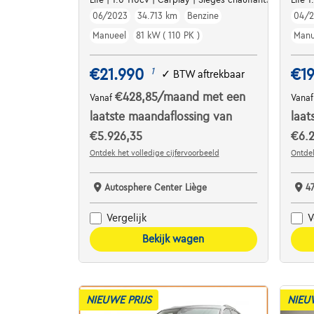
06/2023
34.713 km
Benzine
04/
Manueel
81 kW ( 110 PK )
Manu
€21.990
€19
1
✓
BTW aftrekbaar
€428,85
/maand
met een
Vanaf
Vana
laatste maandaflossing van
laat
€5.926,35
€6.
Ontdek het volledige cijfervoorbeeld
Ontdek
Autosphere Center Liège
4
Vergelijk
V
Bekijk wagen
NIEUWE PRIJS
NIEU