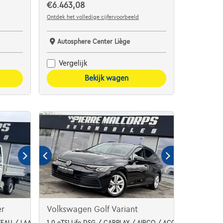
€6.463,08
Ontdek het volledige cijfervoorbeeld
Autosphere Center Liège
Vergelijk
Bekijk wagen
er
Volkswagen Golf Variant
ATEAU / LAADBAK
1.0 eTSI Life DSG / CARPLAY / AIRCO / ACC / LED