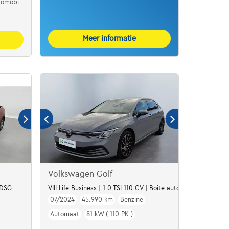
ile Audi
Meer informatie
Volkswagen Golf
 DSG
VIII Life Business | 1.0 TSI 110 CV | Boite auto | Camera | GPS 
07/2024
45.990 km
Benzine
Automaat
81 kW ( 110 PK )