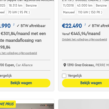
2025
18.313 km
Benzine
11/2018
43.000 km
Benzine
eel
70 kW ( 95 PK )
Manueel
110 kW ( 150 PK )
.990
€22.490
1
1
✓
BTW aftrekbaar
✓
BTW aftre
€301,84
/maand
met een
€445,94
/maand
f
Vanaf
Ontdek het volledige cijfervoorbeeld
ste maandaflossing van
298,84
 het volledige cijfervoorbeeld
700 Eupen,
Car Alliance
1390 Grez-Doiceau,
PIERRE MALCORPS AU
ergelijk
Vergelijk
Bekijk wagen
Bekijk wagen
WE PRIJS