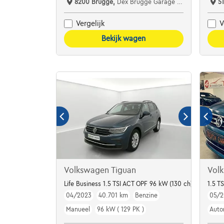
8200 Brugge,
Dex Brugge Garage Schoutteet nv
5
Vergelijk
V
Bekijk wagen
Volkswagen Tiguan
Volk
Life Business 1.5 TSI ACT OPF 96 kW (130 ch) 6 vitesse
1.5 T
04/2023
40.701 km
Benzine
05/
Manueel
96 kW ( 129 PK )
Auto