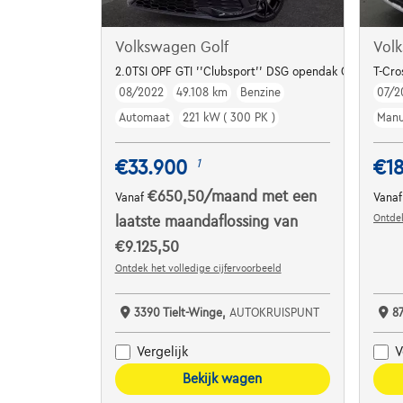
Volkswagen Golf
Vol
2.0TSI OPF GTI ''Clubsport'' DSG opendak GPS Camera
T-Cro
08/2022
49.108 km
Benzine
07/2
Automaat
221 kW ( 300 PK )
Manu
€33.900
€1
1
€650,50
/maand
met een
Vanaf
Vana
Ontdek
laatste maandaflossing van
€9.125,50
Ontdek het volledige cijfervoorbeeld
3390 Tielt-Winge,
AUTOKRUISPUNT
8
Vergelijk
V
Bekijk wagen