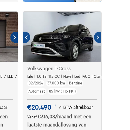
Volkswagen T-Cross
B / LED / PSA + V
Life | 1.0 TSi 115 CC | Navi | Led |ACC | Clarplay
02/2024
37.000 km
Benzine
Automaat
85 kW ( 115 PK )
€20.490
1
baar
✓
BTW aftrekbaar
een
€316,08
/maand
met een
Vanaf
an
laatste maandaflossing van