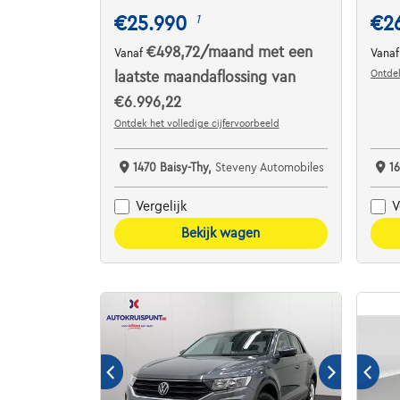
€25.990
€2
1
€498,72
/maand
met een
Vanaf
Vana
Ontdek
laatste maandaflossing van
€6.996,22
Ontdek het volledige cijfervoorbeeld
1470 Baisy-Thy,
Steveny Automobiles
1
Vergelijk
V
Bekijk wagen