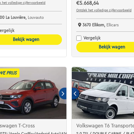
€5.668,64
 het volledige cijfervoorbeeld
Ontdek het volledige cijfervoorbeeld
100 La Louvière,
Louvauto
3670 Ellikom,
Ellicars
ergelijk
Vergelijk
Bekijk wagen
Bekijk wagen
WE PRIJS
kswagen T-Cross
Volkswagen T6 Transport
Cockpit
1.0TSi |Apple CarPlay|Android Auto|JA16|APS AR
2.0 TSI / DOUBLE CABINE / PL