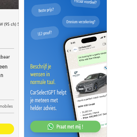
kW (95 ch) 5 vitesses manuel
kbaar
een
an
mobiles