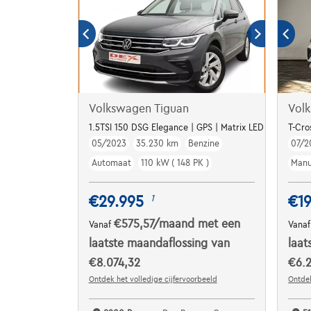
Volkswagen Tiguan
Vol
1.5TSI 150 DSG Elegance | GPS | Matrix LED | Winter P
T-Cro
05/2023
35.230 km
Benzine
07/2
Automaat
110 kW ( 148 PK )
Manu
€29.995
€19
1
€575,57
/maand
met een
Vanaf
Vana
laatste maandaflossing van
laat
€8.074,32
€6.
Ontdek het volledige cijfervoorbeeld
Ontdek