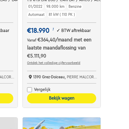
01/2022
98.000 km
Benzine
Automaat
81 kW ( 110 PK )
€18.990
1
kbaar
✓
BTW aftrekbaar
€364,40
/maand
met een
Vanaf
laatste maandaflossing van
€5.111,90
Ontdek het volledige cijfervoorbeeld
TOMOBILES SRL
1390 Grez-Doiceau,
PIERRE MALCORPS AUTOMOBILES SRL
Vergelijk
Bekijk wagen