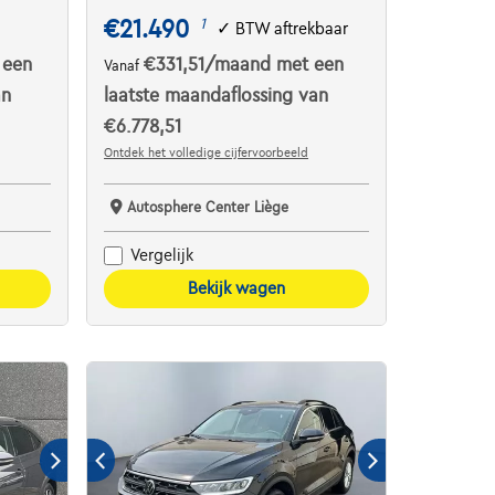
€21.490
1
✓
BTW aftrekbaar
 een
€331,51
/maand
met een
Vanaf
an
laatste maandaflossing van
€6.778,51
Ontdek het volledige cijfervoorbeeld
Autosphere Center Liège
Vergelijk
Bekijk wagen