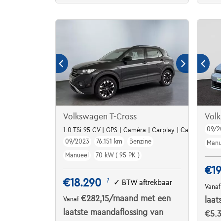
Volkswagen T-Cross
Vol
09/2
1.0 TSi 95 CV | GPS | Caméra | Carplay | Capteurs Av/
09/2023
76.151 km
Benzine
Manu
Manueel
70 kW ( 95 PK )
€19
€18.290
1
✓
BTW aftrekbaar
Vana
€282,15
/maand
met een
Vanaf
laat
laatste maandaflossing van
€5.3