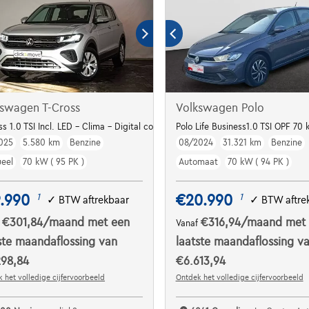
kswagen T-Cross
Volkswagen Polo
ack | Towbar | Easy open and Close pack
ss 1.0 TSI Incl. LED - Clima - Digital cockpit - PDC AV/AR - Winter Pack - Ca
Polo Life Business1.0 TSI OPF 70 
025
5.580 km
Benzine
08/2024
31.321 km
Benzine
eel
70 kW ( 95 PK )
Automaat
70 kW ( 94 PK )
.990
€20.990
1
1
✓
BTW aftrekbaar
✓
BTW aftre
€301,84
/maand
met een
€316,94
/maand
met
f
Vanaf
ste maandaflossing van
laatste maandaflossing v
298,84
€6.613,94
 het volledige cijfervoorbeeld
Ontdek het volledige cijfervoorbeeld