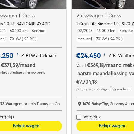
kswagen T-Cross
Volkswagen T-Cross
 Alu19
ss 1.0 TSI NAVI CARPLAY ACC
T-Cross Life Business 1.0 TSI 70 
024
68.100 km
Benzine
02/2025
16.000 km
Benzine
eel
70 kW ( 95 PK )
Manueel
70 kW ( 94 PK )
8.250
€24.450
1
1
✓
BTW aftrekbaar
✓
BTW aftre
€371,59
/maand
€369,18
/maand
met 
f
Vanaf
 het volledige cijfervoorbeeld
laatste maandaflossing v
€7.704,18
Ontdek het volledige cijfervoorbeeld
793 Waregem,
Auto's Danny en Co
1470 Baisy-Thy,
Steveny Auto
ergelijk
Vergelijk
Bekijk wagen
Bekijk wagen