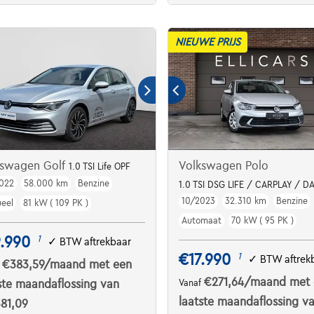
NIEUWE PRIJS
kswagen Golf
Volkswagen Polo
1.0 TSI Life OPF
022
58.000 km
Benzine
Ar
1.0 TSI DSG LIFE / CARPLAY / DA
10/2023
32.310 km
Benzine
eel
81 kW ( 109 PK )
Automaat
70 kW ( 95 PK )
.990
1
✓
BTW aftrekbaar
€17.990
1
✓
BTW aftrek
€383,59
/maand
met een
f
€271,64
/maand
met 
ste maandaflossing van
Vanaf
laatste maandaflossing v
81,09