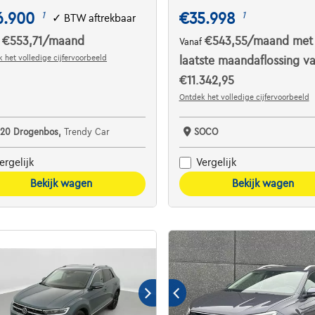
6.900
€35.998
1
1
✓
BTW aftrekbaar
€553,71
/maand
€543,55
/maand
met
f
Vanaf
 het volledige cijfervoorbeeld
laatste maandaflossing v
€11.342,95
Ontdek het volledige cijfervoorbeeld
620 Drogenbos,
Trendy Car
SOCO
ergelijk
Vergelijk
Bekijk wagen
Bekijk wagen