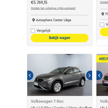
€5.769,15
Ontdek
Ontdek het volledige cijfervoorbeeld
7
Autosphere Center Liège
V
Vergelijk
Bekijk wagen
NIEU
Volkswagen T-Roc
Vol
Life | 1.0 110cv | Carplay | Sièges chauffants | Digital 
Life 