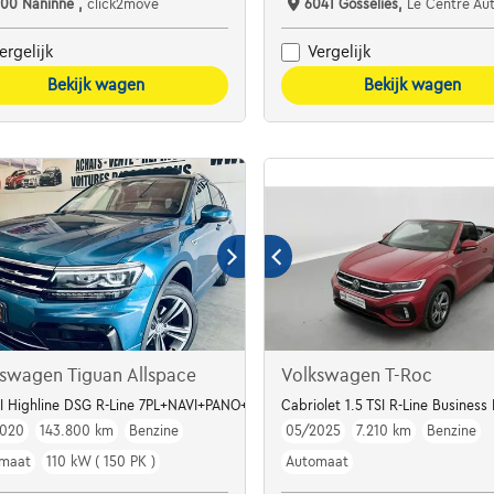
100 Naninne ,
click2move
6041 Gosselies,
Le Centre Automob
ergelijk
Vergelijk
Bekijk wagen
Bekijk wagen
swagen Tiguan Allspace
Volkswagen T-Roc
s manuel
SI Highline DSG R-Line 7PL+NAVI+PANO+TVA+CARNET+GARANTIE
Cabriolet 1.5 TSI R-Line Business
2020
143.800 km
Benzine
05/2025
7.210 km
Benzine
maat
110 kW ( 150 PK )
Automaat