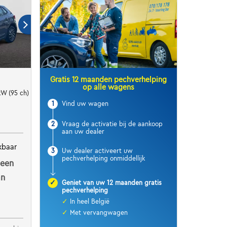
Gratis 12 maanden pechverhelping
op alle wagens
rplay
kW (95 ch) 7 vitesses DSG
1
Vind uw wagen
2
Vraag de activatie bij de aankoop
aan uw dealer
kbaar
3
Uw dealer activeert uw
pechverhelping onmiddellijk
 een
an
✓
Geniet van uw 12 maanden gratis
pechverhelping
✓
In heel België
✓
Met vervangwagen