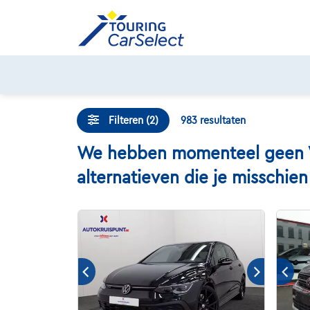
Skip
to
content
Filteren (2)
983
resultaten
We hebben momenteel geen Vo
alternatieven die je misschie