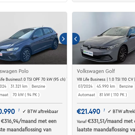
kswagen Polo
Volkswagen Golf
7 | Ergo Seats | Drive Assist Pack
Life Business1.0 TSI OPF 70 kW (95 ch) 7 vitesses DSG
VIII Life Business | 1.0 TSI 110 CV
024
31.321 km
Benzine
07/2024
45.990 km
Benzine
maat
70 kW ( 94 PK )
Automaat
81 kW ( 110 PK )
0.990
€21.490
1
1
✓
BTW aftrekbaar
✓
BTW aftrek
€316,94
/maand
met een
€331,51
/maand
met 
f
Vanaf
ste maandaflossing van
laatste maandaflossing v