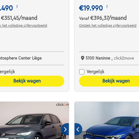
.490
€19.990
1
1
€351,45
/maand
€396,37
/maand
f
Vanaf
 het volledige cijfervoorbeeld
Ontdek het volledige cijfervoorbeeld
utosphere Center Liège
5100 Naninne ,
click2move
ergelijk
Vergelijk
Bekijk wagen
Bekijk wagen