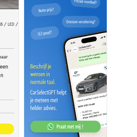
B / LED / PSA + V
baar
een
an