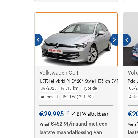
Volkswagen Golf
Vol
1.5TSI eHybrid PHEV 204 Style | 133 km EV Range | Alu1
Polo 
04/2025
14.910 km
Hybride
08/2
Automaat
150 kW ( 201 PK )
Auto
€29.995
€2
1
✓
BTW aftrekbaar
€452,91
/maand
met een
Vanaf
Vana
laatste maandaflossing van
laat