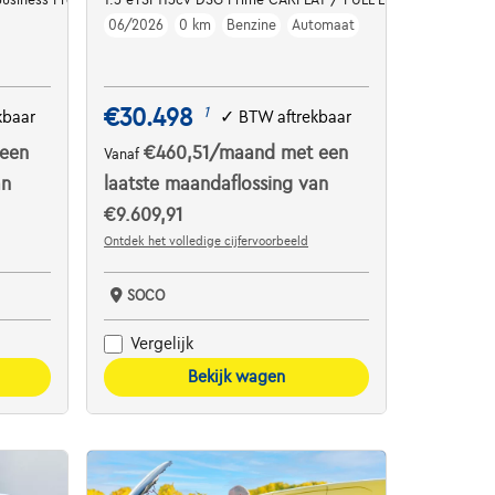
06/2026
0 km
Benzine
Automaat
€30.498
1
kbaar
✓
BTW aftrekbaar
een
€460,51
/maand
met een
Vanaf
an
laatste maandaflossing van
€9.609,91
Ontdek het volledige cijfervoorbeeld
SOCO
Vergelijk
Bekijk wagen