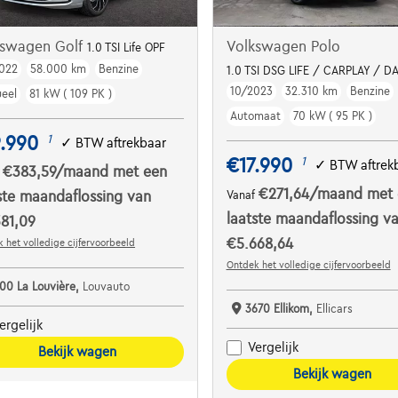
kswagen Golf
Volkswagen Polo
1.0 TSI Life OPF
022
58.000 km
Benzine
1.0 TSI DSG LIFE / CARPLAY / DA
10/2023
32.310 km
Benzine
eel
81 kW ( 109 PK )
Automaat
70 kW ( 95 PK )
.990
1
✓
BTW aftrekbaar
€17.990
1
✓
BTW aftrek
€383,59
/maand
met een
f
€271,64
/maand
met 
ste maandaflossing van
Vanaf
laatste maandaflossing v
81,09
€5.668,64
 het volledige cijfervoorbeeld
Ontdek het volledige cijfervoorbeeld
100 La Louvière,
Louvauto
3670 Ellikom,
Ellicars
ergelijk
Vergelijk
Bekijk wagen
Bekijk wagen