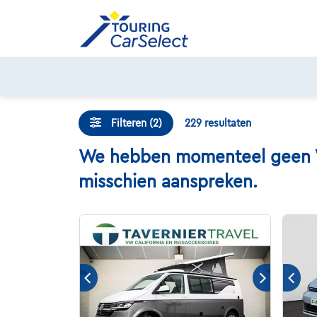
Skip
to
content
Filteren (2)
229
resultaten
We hebben momenteel geen Vol
misschien aanspreken.