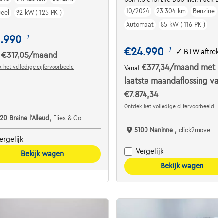
10/2024
23.304 km
Benzine
eel
92 kW ( 125 PK )
Automaat
85 kW ( 116 PK )
5.990
1
€24.990
1
✓
BTW aftre
€317,05
/maand
f
€377,34
/maand
met 
 het volledige cijfervoorbeeld
Vanaf
laatste maandaflossing v
€7.874,34
Ontdek het volledige cijfervoorbeeld
20 Braine l'Alleud,
Flies & Co
5100 Naninne ,
click2move
ergelijk
Vergelijk
Bekijk wagen
Bekijk wagen