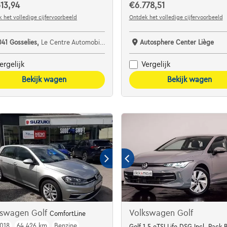
13,94
€6.778,51
 het volledige cijfervoorbeeld
Ontdek het volledige cijfervoorbeeld
041 Gosselies,
Le Centre Automobile Audi
Autosphere Center Liège
ergelijk
Vergelijk
Bekijk wagen
Bekijk wagen
kswagen Golf
Volkswagen Golf
ComfortLine
018
64.426 km
Benzine
Golf 1.5 eTSI Life DSG Incl. Pack