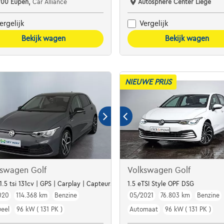
700 Eupen,
Car Alliance
Autosphere Center Liège
ergelijk
Vergelijk
Bekijk wagen
Bekijk wagen
NIEUWE PRIJS
kswagen Golf
Volkswagen Golf
| 1.5 tsi 131cv | GPS | Carplay | Capteurs Av/Ar | Clim auto
1.5 eTSI Style OPF DSG
020
114.368 km
Benzine
05/2021
76.803 km
Benzine
eel
96 kW ( 131 PK )
Automaat
96 kW ( 131 PK )