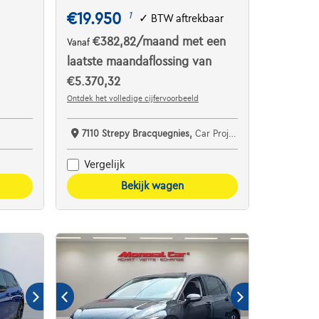
€19.950
1
✓
BTW aftrekbaar
€382,82
/maand
met een
Vanaf
laatste maandaflossing van
€5.370,32
Ontdek het volledige cijfervoorbeeld
7110 Strepy Bracquegnies,
Car Project
Vergelijk
Bekijk wagen