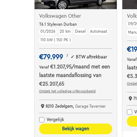
Volkswagen Other
Vol
09/2
T6.1 Stylevan Durban
01/2026
20 km
Diesel
Automaat
Manu
110 kW ( 150 PK )
€19
€79.999
1
✓
BTW aftrekbaar
Vana
€1.207,95
/maand
met een
Vanaf
laat
laatste maandaflossing van
€5.3
€25.207,65
Ontdek
Ontdek het volledige cijfervoorbeeld
7
8210 Zedelgem,
Garage Tavernier
V
Vergelijk
Bekijk wagen