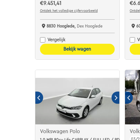
€9.451,41
€6.6
Ontdek het volledige cijfervoorbeeld
Ontdek
8830 Hooglede,
Dex Hooglede
6
Vergelijk
V
Bekijk wagen
Volkswagen Polo
Vol
03/2
1.0 MPI 80cv Life CARPLAY / FULL LED / PDC AR