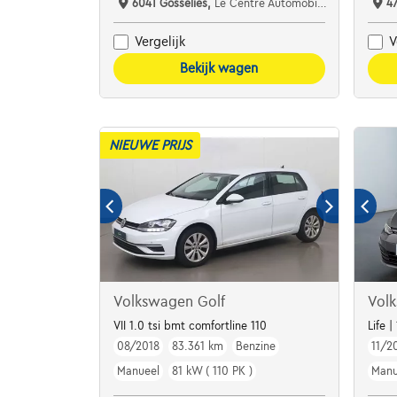
6041 Gosselies,
Le Centre Automobile Audi
4
Vergelijk
V
Bekijk wagen
NIEUWE PRIJS
Volkswagen Golf
Vol
VII 1.0 tsi bmt comfortline 110
Life 
08/2018
83.361 km
Benzine
11/2
Manueel
81 kW ( 110 PK )
Manu