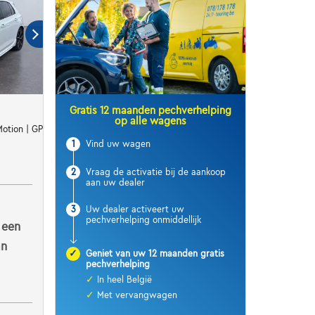
Gratis 12 maanden pechverhelping
op alle wagens
4Motion | GPS | Caméra | Carplay | Akrapovic
1
Vind uw wagen
2
Vraag de activatie bij de aankoop
aan uw dealer
3
Uw dealer activeert uw
pechverhelping onmiddellijk
 een
an
✓
Geniet van uw 12 maanden gratis
pechverhelping
✓
In heel België
✓
Met vervangwagen