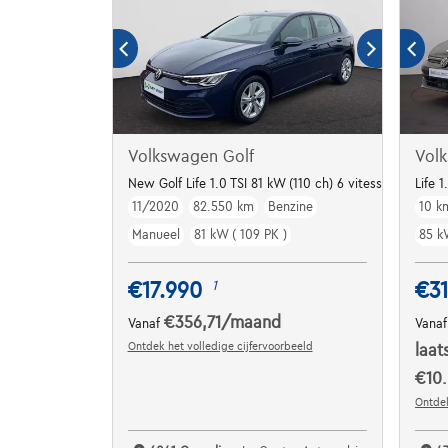
Volkswagen Golf
Vol
New Golf Life 1.0 TSI 81 kW (110 ch) 6 vitesses manuel
Life 
11/2020
82.550 km
Benzine
10 k
Manueel
81 kW ( 109 PK )
85 kW
€17.990
€31
1
€356,71
/maand
Vanaf
Vana
Ontdek het volledige cijfervoorbeeld
laat
€10
Ontdek