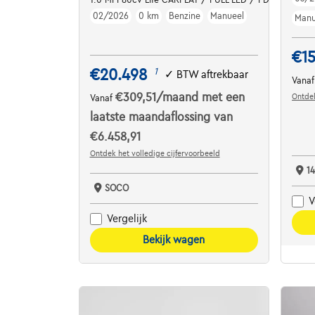
02/2026
0 km
Benzine
Manueel
Manu
€1
€20.498
1
✓
BTW aftrekbaar
Vana
€309,51
/maand
met een
Ontdek
Vanaf
laatste maandaflossing van
€6.458,91
Ontdek het volledige cijfervoorbeeld
14
SOCO
V
Vergelijk
Bekijk wagen