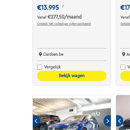
€13.995
€17
1
€277,50
/maand
Vanaf
Vana
Ontdek het volledige cijfervoorbeeld
Ontdek
Cardoen.be
A
Vergelijk
V
Bekijk wagen