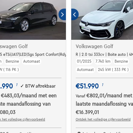
kswagen Golf
Volkswagen Golf
1.5 eTSi|JA17|LED|Sgs Sport Confort|Rdy4Navi|
R | 2.0 tsi 333cv | Boite auto | 
m
Benzine
Automaat
01/2025
7.740 km
Benzine
 ( 116 PK )
Automaat
245 kW ( 333 PK )
.990
€51.990
1
1
✓
BTW aftrekbaar
€483,03
/maand
met een
€802,01
/maand
met
f
Vanaf
ste maandaflossing van
laatste maandaflossing v
.080,03
€16.399,01
 het volledige cijfervoorbeeld
Ontdek het volledige cijfervoorbeeld