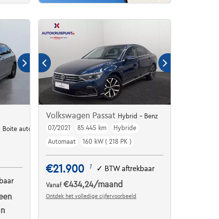
Volkswagen Passat
Hybrid - Benz
07/2021
85.445 km
Hybride
 | Boite auto | Camera | GPS | Side assist | kms evolutifs
Automaat
160 kW ( 218 PK )
€21.900
1
✓
BTW aftrekbaar
baar
€434,24
/maand
Vanaf
een
Ontdek het volledige cijfervoorbeeld
an