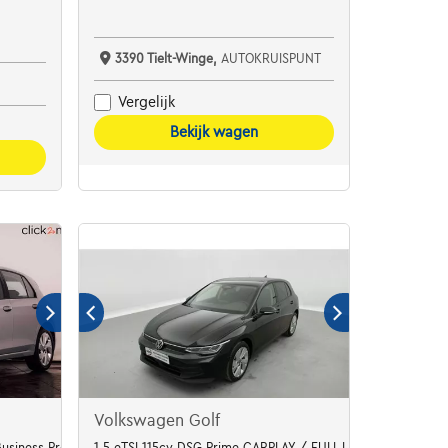
3390 Tielt-Winge,
AUTOKRUISPUNT
Vergelijk
Bekijk wagen
Volkswagen Golf
 Business Premium
1.5 eTSI 115cv DSG Prime CARPLAY / FULL LED / SIEGES SP