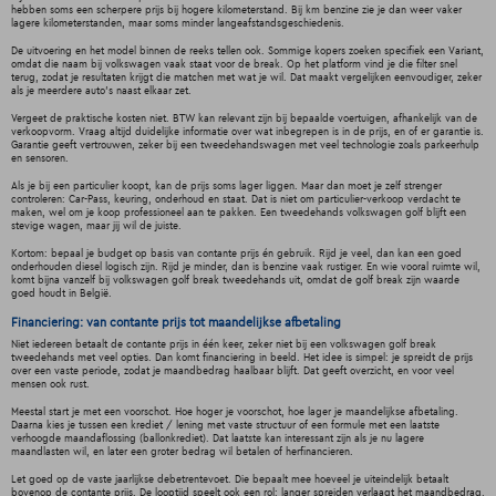
hebben soms een scherpere prijs bij hogere kilometerstand. Bij km benzine zie je dan weer vaker
lagere kilometerstanden, maar soms minder langeafstandsgeschiedenis.
De uitvoering en het model binnen de reeks tellen ook. Sommige kopers zoeken specifiek een Variant,
omdat die naam bij volkswagen vaak staat voor de break. Op het platform vind je die filter snel
terug, zodat je resultaten krijgt die matchen met wat je wil. Dat maakt vergelijken eenvoudiger, zeker
als je meerdere auto’s naast elkaar zet.
Vergeet de praktische kosten niet. BTW kan relevant zijn bij bepaalde voertuigen, afhankelijk van de
verkoopvorm. Vraag altijd duidelijke informatie over wat inbegrepen is in de prijs, en of er garantie is.
Garantie geeft vertrouwen, zeker bij een tweedehandswagen met veel technologie zoals parkeerhulp
en sensoren.
Als je bij een particulier koopt, kan de prijs soms lager liggen. Maar dan moet je zelf strenger
controleren: Car-Pass, keuring, onderhoud en staat. Dat is niet om particulier-verkoop verdacht te
maken, wel om je koop professioneel aan te pakken. Een tweedehands volkswagen golf blijft een
stevige wagen, maar jij wil de juiste.
Kortom: bepaal je budget op basis van contante prijs én gebruik. Rijd je veel, dan kan een goed
onderhouden diesel logisch zijn. Rijd je minder, dan is benzine vaak rustiger. En wie vooral ruimte wil,
komt bijna vanzelf bij volkswagen golf break tweedehands uit, omdat de golf break zijn waarde
goed houdt in België.
Financiering: van contante prijs tot maandelijkse afbetaling
Niet iedereen betaalt de contante prijs in één keer, zeker niet bij een volkswagen golf break
tweedehands met veel opties. Dan komt financiering in beeld. Het idee is simpel: je spreidt de prijs
over een vaste periode, zodat je maandbedrag haalbaar blijft. Dat geeft overzicht, en voor veel
mensen ook rust.
Meestal start je met een voorschot. Hoe hoger je voorschot, hoe lager je maandelijkse afbetaling.
Daarna kies je tussen een krediet / lening met vaste structuur of een formule met een laatste
verhoogde maandaflossing (ballonkrediet). Dat laatste kan interessant zijn als je nu lagere
maandlasten wil, en later een groter bedrag wil betalen of herfinancieren.
Let goed op de vaste jaarlijkse debetrentevoet. Die bepaalt mee hoeveel je uiteindelijk betaalt
bovenop de contante prijs. De looptijd speelt ook een rol: langer spreiden verlaagt het maandbedrag,