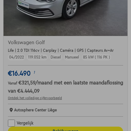
Volkswagen Golf
Life | 2.0 TDI 116cv | Carplay | Caméra | GPS | Capteurs Av+Ar
04/2022
119.052 km
Diesel
Manueel
85 kW ( 116 PK )
€16.490
1
€321,59
/maand
met een laatste maandaflossing
Vanaf
van
€4.444,09
Ontdek het volledige cijfervoorbeeld
Autosphere Center Liège
Vergelijk