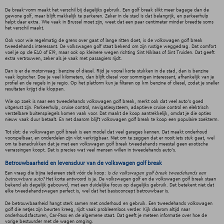
De break-vorm maakt het verschil bij dagelijks gebruik. Een golf break slikt meer bagage dan de
gewone golf, maar blijft makkelijk te parkeren. Zeker in de stad is dat belangrijk, en parkeerhulp
helpt daar extra. Wie vaak in Brussel moet zijn, weet dat een paar centimeter minder breedte soms
het verschil maakt.
Ook voor wie regelmatig de grens over gaat of lange ritten doet, is de volkswagen golf break
tweedehands interessant. De volkswagen golf staat bekend om zijn rustige weggedrag. Dat comfort
voel je op de E40 of E19, maar ook op kleinere wegen richting Sint Niklaas of Sint Truiden. Dat geeft
extra vertrouwen, zeker als je vaak met passagiers rijdt.
Dan is er de motorvraag: benzine of diesel. Rijd je vooral korte stukken in de stad, dan is benzine
vaak logischer. Doe je veel kilometers, dan blijft diesel voor sommigen interessant, afhankelijk van je
profiel en de regels in je regio. Op het platform kun je filteren op km benzine of diesel, zodat je sneller
resultaten krijgt die kloppen.
Wie op zoek is naar een tweedehands volkswagen golf break, merkt ook dat veel auto’s goed
uitgerust zijn. Parkeerhulp, cruise control, navigatiesysteem, adaptieve cruise control en elektrisch
verstelbare buitenspiegels komen vaak voor. Dat maakt de koop aantrekkelijk, omdat je die opties
nieuw vaak duur betaalt. En net daarom blijft volkswagen golf break te koop een populaire zoekterm.
Tot slot: de volkswagen golf break is een model dat veel garages kennen. Dat maakt onderhoud
voorspelbaar, en onderdelen zijn vlot verkrijgbaar. Niet om te zeggen dat er nooit iets stuk gaat, wel
om te benadrukken dat je met een volkswagen golf break tweedehands meestal geen exotische
verrassingen koopt. Dat is precies wat veel mensen willen in tweedehands auto’s.
Betrouwbaarheid en levensduur van de volkswagen golf break
Een vraag die bijna iedereen stelt vóór de koop:
Is de volkswagen golf break tweedehands een
betrouwbare auto?
Het korte antwoord is ja. De volkswagen golf en de volkswagen golf break staan
bekend als degelijk gebouwd, met een duidelijke focus op dagelijks gebruik. Dat betekent niet dat
elke tweedehandswagen perfect is, wel dat het basisconcept betrouwbaar is.
De betrouwbaarheid hangt sterk samen met onderhoud en gebruik. Een tweedehands volkswagen
golf die netjes zijn beurten kreeg, rijdt vaak probleemloos verder. Kijk daarom altijd naar
onderhoudsfacturen, Car-Pass en de algemene staat. Dat geeft je meteen informatie over hoe de
vorige bestuurder met de wagen omging.