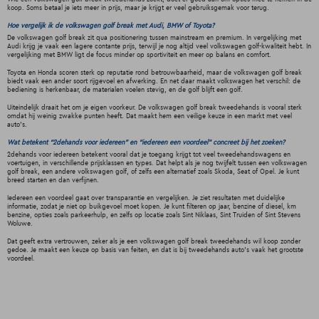
koop. Soms betaal je iets meer in prijs, maar je krijgt er veel gebruiksgemak voor terug.
Hoe vergelijk ik de volkswagen golf break met Audi, BMW of Toyota?
De volkswagen golf break zit qua positionering tussen mainstream en premium. In vergelijking met
Audi krijg je vaak een lagere contante prijs, terwijl je nog altijd veel volkswagen golf-kwaliteit hebt. In
vergelijking met BMW ligt de focus minder op sportiviteit en meer op balans en comfort.
Toyota en Honda scoren sterk op reputatie rond betrouwbaarheid, maar de volkswagen golf break
biedt vaak een ander soort rijgevoel en afwerking. En net daar maakt volkswagen het verschil: de
bediening is herkenbaar, de materialen voelen stevig, en de golf blijft een golf.
Uiteindelijk draait het om je eigen voorkeur. De volkswagen golf break tweedehands is vooral sterk
omdat hij weinig zwakke punten heeft. Dat maakt hem een veilige keuze in een markt met veel
auto’s.
Wat betekent “2dehands voor iedereen” en “iedereen een voordeel” concreet bij het zoeken?
2dehands voor iedereen betekent vooral dat je toegang krijgt tot veel tweedehandswagens en
voertuigen, in verschillende prijsklassen en types. Dat helpt als je nog twijfelt tussen een volkswagen
golf break, een andere volkswagen golf, of zelfs een alternatief zoals Skoda, Seat of Opel. Je kunt
breed starten en dan verfijnen.
Iedereen een voordeel gaat over transparantie en vergelijken. Je ziet resultaten met duidelijke
informatie, zodat je niet op buikgevoel moet kopen. Je kunt filteren op jaar, benzine of diesel, km
benzine, opties zoals parkeerhulp, en zelfs op locatie zoals Sint Niklaas, Sint Truiden of Sint Stevens
Woluwe.
Dat geeft extra vertrouwen, zeker als je een volkswagen golf break tweedehands wil koop zonder
gedoe. Je maakt een keuze op basis van feiten, en dat is bij tweedehands auto’s vaak het grootste
voordeel.