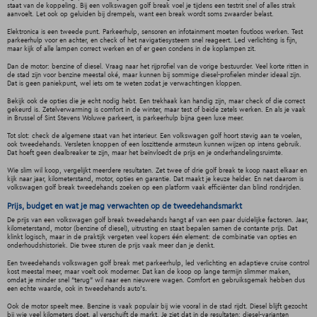
staat van de koppeling. Bij een volkswagen golf break voel je tijdens een testrit snel of alles strak
aanvoelt. Let ook op geluiden bij drempels, want een break wordt soms zwaarder belast.
Elektronica is een tweede punt. Parkeerhulp, sensoren en infotainment moeten foutloos werken. Test
parkeerhulp voor en achter, en check of het navigatiesysteem snel reageert. Led verlichting is fijn,
maar kijk of alle lampen correct werken en of er geen condens in de koplampen zit.
Dan de motor: benzine of diesel. Vraag naar het rijprofiel van de vorige bestuurder. Veel korte ritten in
de stad zijn voor benzine meestal oké, maar kunnen bij sommige diesel-profielen minder ideaal zijn.
Dat is geen paniekpunt, wel iets om te weten zodat je verwachtingen kloppen.
Bekijk ook de opties die je echt nodig hebt. Een trekhaak kan handig zijn, maar check of die correct
gekeurd is. Zetelverwarming is comfort in de winter, maar test of beide zetels werken. En als je vaak
in Brussel of Sint Stevens Woluwe parkeert, is parkeerhulp bijna geen luxe meer.
Tot slot: check de algemene staat van het interieur. Een volkswagen golf hoort stevig aan te voelen,
ook tweedehands. Versleten knoppen of een loszittende armsteun kunnen wijzen op intens gebruik.
Dat hoeft geen dealbreaker te zijn, maar het beïnvloedt de prijs en je onderhandelingsruimte.
Wie slim wil koop, vergelijkt meerdere resultaten. Zet twee of drie golf break te koop naast elkaar en
kijk naar jaar, kilometerstand, motor, opties en garantie. Dat maakt je keuze helder. En net daarom is
volkswagen golf break tweedehands zoeken op een platform vaak efficiënter dan blind rondrijden.
Prijs, budget en wat je mag verwachten op de tweedehandsmarkt
De prijs van een volkswagen golf break tweedehands hangt af van een paar duidelijke factoren. Jaar,
kilometerstand, motor (benzine of diesel), uitrusting en staat bepalen samen de contante prijs. Dat
klinkt logisch, maar in de praktijk vergeten veel kopers één element: de combinatie van opties en
onderhoudshistoriek. Die twee sturen de prijs vaak meer dan je denkt.
Een tweedehands volkswagen golf break met parkeerhulp, led verlichting en adaptieve cruise control
kost meestal meer, maar voelt ook moderner. Dat kan de koop op lange termijn slimmer maken,
omdat je minder snel “terug” wil naar een nieuwere wagen. Comfort en gebruiksgemak hebben dus
een echte waarde, ook in tweedehands auto’s.
Ook de motor speelt mee. Benzine is vaak populair bij wie vooral in de stad rijdt. Diesel blijft gezocht
bij wie veel kilometers doet, al verschuift de markt. Je ziet dat in de resultaten: diesel-varianten