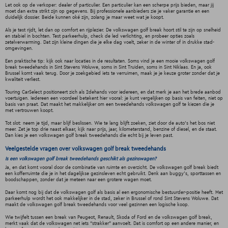
Let ook op de verkoper: dealer of particulier. Een particulier kan een scherpe prijs bieden, maar jij
moet dan extra strikt zijn op gegevens. Bij professionele aanbieders zie je vaker garantie en een
duidelijk dossier. Beide kunnen oké zijn, zolang je maar weet wat je koopt.
Als je test rijdt, let dan op comfort en rijplezier. De volkswagen golf break hoort stil te zijn op snelheid
en stabiel in bochten. Test parkeerhulp, check de led verlichting, en probeer opties zoals
zetelverwarming. Dat zijn kleine dingen die je elke dag voelt, zeker in de winter of in drukke stad-
omgevingen.
Een praktische tip: kijk ook naar locaties in de resultaten. Soms vind je een mooie volkswagen golf
break tweedehands in Sint Stevens Woluwe, soms in Sint Truiden, soms in Sint Niklaas. En ja, ook
Brussel komt vaak terug. Door je zoekgebied iets te verruimen, maak je je keuze groter zonder dat je
kwaliteit verliest.
Touring CarSelect positioneert zich als 2dehands voor iedereen, en dat merk je aan het brede aanbod
voertuigen. Iedereen een voordeel betekent hier vooral: je kunt vergelijken op basis van feiten, niet op
basis van praat. Dat maakt het makkelijker om een tweedehands volkswagen golf te kiezen die je
met vertrouwen koopt.
Tot slot: neem je tijd, maar blijf beslissen. Wie te lang blijft zoeken, ziet door de auto’s het bos niet
meer. Zet je top drie naast elkaar, kijk naar prijs, jaar, kilometerstand, benzine of diesel, en de staat.
Dan kies je een volkswagen golf break tweedehands die echt bij je leven past.
Veelgestelde vragen over volkswagen golf break tweedehands
Is een volkswagen golf break tweedehands geschikt als gezinswagen?
Ja, en dat komt vooral door de combinatie van ruimte en overzicht. De volkswagen golf break biedt
een kofferruimte die je in het dagelijkse gezinsleven echt gebruikt. Denk aan buggy’s, sporttassen en
boodschappen, zonder dat je meteen naar een grotere wagen moet.
Daar komt nog bij dat de volkswagen golf als basis al een ergonomische bestuurder-positie heeft. Met
parkeerhulp wordt het ook makkelijker in de stad, zeker in Brussel of rond Sint Stevens Woluwe. Dat
maakt de volkswagen golf break tweedehands voor veel gezinnen een logische koop.
Wie twijfelt tussen een break van Peugeot, Renault, Skoda of Ford en de volkswagen golf break,
merkt vaak dat de volkswagen net iets “strakker” aanvoelt. Dat is comfort op een andere manier, en