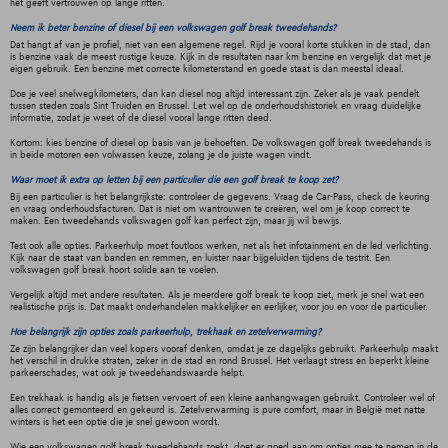
het geeft vertrouwen op lange ritten.
Neem ik beter benzine of diesel bij een volkswagen golf break tweedehands?
Dat hangt af van je profiel, niet van een algemene regel. Rijd je vooral korte stukken in de stad, dan
is benzine vaak de meest rustige keuze. Kijk in de resultaten naar km benzine en vergelijk dat met je
eigen gebruik. Een benzine met correcte kilometerstand en goede staat is dan meestal ideaal.
Doe je veel snelwegkilometers, dan kan diesel nog altijd interessant zijn. Zeker als je vaak pendelt
tussen steden zoals Sint Truiden en Brussel. Let wel op de onderhoudshistoriek en vraag duidelijke
informatie, zodat je weet of de diesel vooral lange ritten deed.
Kortom: kies benzine of diesel op basis van je behoeften. De volkswagen golf break tweedehands is
in beide motoren een volwassen keuze, zolang je de juiste wagen vindt.
Waar moet ik extra op letten bij een particulier die een golf break te koop zet?
Bij een particulier is het belangrijkste: controleer de gegevens. Vraag de Car-Pass, check de keuring
en vraag onderhoudsfacturen. Dat is niet om wantrouwen te creëren, wel om je koop correct te
maken. Een tweedehands volkswagen golf kan perfect zijn, maar jij wil bewijs.
Test ook alle opties. Parkeerhulp moet foutloos werken, net als het infotainment en de led verlichting.
Kijk naar de staat van banden en remmen, en luister naar bijgeluiden tijdens de testrit. Een
volkswagen golf break hoort solide aan te voelen.
Vergelijk altijd met andere resultaten. Als je meerdere golf break te koop ziet, merk je snel wat een
realistische prijs is. Dat maakt onderhandelen makkelijker en eerlijker, voor jou en voor de particulier.
Hoe belangrijk zijn opties zoals parkeerhulp, trekhaak en zetelverwarming?
Ze zijn belangrijker dan veel kopers vooraf denken, omdat je ze dagelijks gebruikt. Parkeerhulp maakt
het verschil in drukke straten, zeker in de stad en rond Brussel. Het verlaagt stress en beperkt kleine
parkeerschades, wat ook je tweedehandswaarde helpt.
Een trekhaak is handig als je fietsen vervoert of een kleine aanhangwagen gebruikt. Controleer wel of
alles correct gemonteerd en gekeurd is. Zetelverwarming is pure comfort, maar in België met natte
winters is het een optie die je snel gewoon wordt.
Wie een volkswagen golf break tweedehands zoekt, doet er goed aan om opties mee te nemen in de