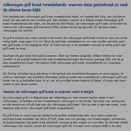
volkswagen golf break tweedehands: waarom deze gezinsbreak zo vaak
de slimme keuze blijkt
Wie vandaag een volkswagen golf break tweedehands zoekt, wil meestal één ding: een praktische
break die aanvoelt als een normale golf. Dat verklaart waarom je in België zoveel volkswagen golf
break tweedehands ziet rijden, van Brussel tot Sint Niklaas. De volkswagen golf break combineert de
vertrouwde volkswagen golf met extra koffer, zonder dat hij log aanvoelt. En net daar maakt
volkswagen het verschil.
De golf is al jaren een vaste waarde in de markt. De volkswagen golf break kwam er voor wie ruimte
nodig heeft, maar geen
SUV
wil. Zeker bij gezinnen, pendelaars en wie vaak spullen vervoert, past
een golf break in het dagelijkse ritme. Je merkt het ook in de resultaten wanneer je online zoekt naar
golf break te koop.
Doorheen elk jaar bleef het model evolueren. Denk aan betere veiligheid, stillere motoren en meer
comfort. In de praktijk betekent dat: een tweedehandswagen die modern genoeg blijft, ook als je
hem tweedehands koopt. Net daarom blijft volkswagen golf break tweedehands zo’n populaire
zoekopdracht.
Op Touring CarSelect zie je dat terug in het aanbod aan tweedehandswagens en stockwagens. Je
vindt er voertuigen met duidelijke informatie, zodat je sneller een tweedehands volkswagen golf kunt
kiezen die bij je behoeften past. En ja, ook als je twijfelt tussen benzine of diesel, of tussen een basis
model en een rijkere variant.
Waarom de volkswagen golf break zo populair werd in België
De volkswagen golf is in België bijna een referentiepunt. Veel mensen leerden rijden in een
volkswagen, of hadden ooit een tweedehands volkswagen in de familie. Dat zorgt voor vertrouwen,
en dat vertrouwen schuift mee naar de volkswagen golf break. Wie op zoek is naar een break, komt
daardoor snel uit bij volkswagen golf break tweedehands.
De golf break is vooral populair omdat hij de gulden middenweg pakt. Hij is niet zo groot als
sommige break-modellen van Volvo of Ford, maar wel ruim genoeg voor kinderwagens, sporttassen
en boodschappen. Dat geeft extra zekerheid wanneer je één wagen wil voor alles. En net daar maakt
volkswagen het verschil, omdat de volkswagen golf ook in break-vorm compact blijft in de stad.