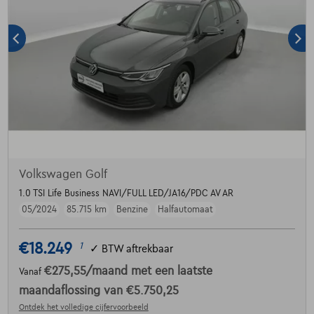
Volkswagen Golf
1.0 TSI Life Business NAVI/FULL LED/JA16/PDC AV AR
05/2024
85.715 km
Benzine
Halfautomaat
€18.249
1
✓
BTW aftrekbaar
€275,55
/maand
met een laatste
Vanaf
maandaflossing van
€5.750,25
Ontdek het volledige cijfervoorbeeld