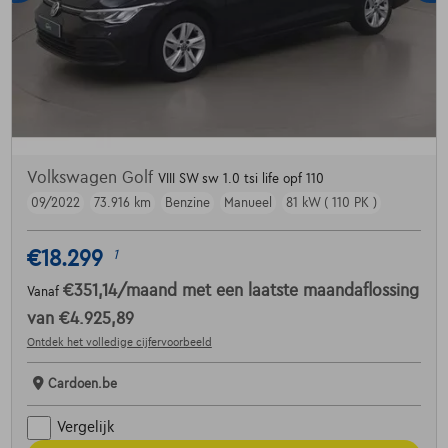
Volkswagen Golf
VIII SW sw 1.0 tsi life opf 110
09/2022
73.916 km
Benzine
Manueel
81 kW ( 110 PK )
€18.299
1
€351,14
/maand
met een laatste maandaflossing
Vanaf
van
€4.925,89
Ontdek het volledige cijfervoorbeeld
Cardoen.be
Vergelijk