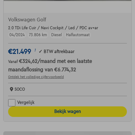
Volkswagen Golf
2.0 TDi Life Cuir / Navi Cockpit / Led / PDC av+ar
04/2024
73.806 km
Diesel
Halfautomaat
€21.499
1
✓
BTW aftrekbaar
€324,62
/maand
met een laatste
Vanaf
maandaflossing van
€6.774,32
Ontdek het volledige cijfervoorbeeld
SOCO
Vergelijk
Bekijk wagen