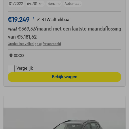
01/2022
64.781 km
Benzine
Automaat
€19.249
1
✓
BTW aftrekbaar
€369,37
/maand
met een laatste maandaflossing
Vanaf
van
€5.181,62
Ontdek het volledige cijfervoorbeeld
SOCO
Vergelijk
Bekijk wagen