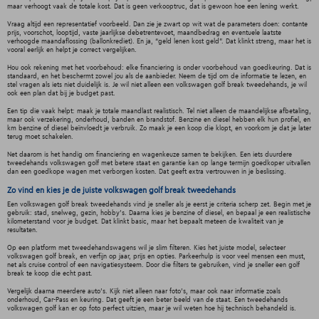
maar verhoogt vaak de totale kost. Dat is geen verkooptruc, dat is gewoon hoe een lening werkt.
Vraag altijd een representatief voorbeeld. Dan zie je zwart op wit wat de parameters doen: contante
prijs, voorschot, looptijd, vaste jaarlijkse debetrentevoet, maandbedrag en eventuele laatste
verhoogde maandaflossing (ballonkrediet). En ja, “geld lenen kost geld”. Dat klinkt streng, maar het is
vooral eerlijk en helpt je correct vergelijken.
Hou ook rekening met het voorbehoud: elke financiering is onder voorbehoud van goedkeuring. Dat is
standaard, en het beschermt zowel jou als de aanbieder. Neem de tijd om de informatie te lezen, en
stel vragen als iets niet duidelijk is. Je wil niet alleen een volkswagen golf break tweedehands, je wil
ook een plan dat bij je budget past.
Een tip die vaak helpt: maak je totale maandlast realistisch. Tel niet alleen de maandelijkse afbetaling,
maar ook verzekering, onderhoud, banden en brandstof. Benzine en diesel hebben elk hun profiel, en
km benzine of diesel beïnvloedt je verbruik. Zo maak je een koop die klopt, en voorkom je dat je later
terug moet schakelen.
Net daarom is het handig om financiering en wagenkeuze samen te bekijken. Een iets duurdere
tweedehands volkswagen golf met betere staat en garantie kan op lange termijn goedkoper uitvallen
dan een goedkope wagen met verborgen kosten. Dat geeft extra vertrouwen in je beslissing.
Zo vind en kies je de juiste volkswagen golf break tweedehands
Een volkswagen golf break tweedehands vind je sneller als je eerst je criteria scherp zet. Begin met je
gebruik: stad, snelweg, gezin, hobby’s. Daarna kies je benzine of diesel, en bepaal je een realistische
kilometerstand voor je budget. Dat klinkt basic, maar het bepaalt meteen de kwaliteit van je
resultaten.
Op een platform met tweedehandswagens wil je slim filteren. Kies het juiste model, selecteer
volkswagen golf break, en verfijn op jaar, prijs en opties. Parkeerhulp is voor veel mensen een must,
net als cruise control of een navigatiesysteem. Door die filters te gebruiken, vind je sneller een golf
break te koop die echt past.
Vergelijk daarna meerdere auto’s. Kijk niet alleen naar foto’s, maar ook naar informatie zoals
onderhoud, Car-Pass en keuring. Dat geeft je een beter beeld van de staat. Een tweedehands
volkswagen golf kan er op foto perfect uitzien, maar je wil weten hoe hij technisch behandeld is.