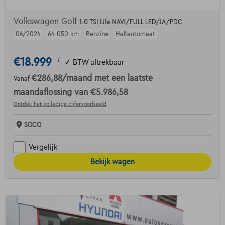
Volkswagen Golf
1.0 TSI Life NAVI/FULL LED/JA/PDC
06/2024
64.050 km
Benzine
Halfautomaat
€18.999
1
✓
BTW aftrekbaar
€286,88
/maand
met een laatste
Vanaf
maandaflossing van
€5.986,58
Ontdek het volledige cijfervoorbeeld
SOCO
Vergelijk
Bekijk wagen