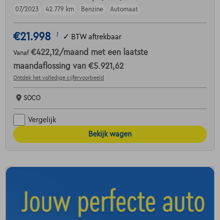
07/2023
42.779 km
Benzine
Automaat
€21.998
1
✓
BTW aftrekbaar
€422,12
/maand
met een laatste
Vanaf
maandaflossing van
€5.921,62
Ontdek het volledige cijfervoorbeeld
SOCO
Vergelijk
Bekijk wagen