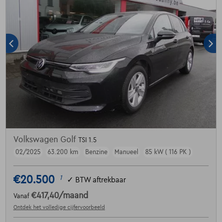
Volkswagen Golf
TSI 1.5
02/2025
63.200 km
Benzine
Manueel
85 kW ( 116 PK )
€20.500
1
✓
BTW aftrekbaar
€417,40
/maand
Vanaf
Ontdek het volledige cijfervoorbeeld