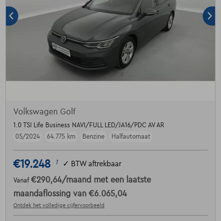
Volkswagen Golf
1.0 TSI Life Business NAVI/FULL LED/JA16/PDC AV AR
05/2024
64.775 km
Benzine
Halfautomaat
€19.248
1
✓
BTW aftrekbaar
€290,64
/maand
met een laatste
Vanaf
maandaflossing van
€6.065,04
Ontdek het volledige cijfervoorbeeld