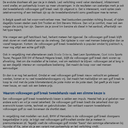
De evolutie doorheen elk jaar zie je in details. Led verlichting werd vaker standaard, infotainment
werd sneller, en parkeerhulp kwam op meer uitvoeringen. In de resultaten van zoekertjes merk je ook
dat tweedehands volkswagen golf break vaak rijk uitgerust is. Dat is interessant, want opties zoals
zetelverwarming of een trekhaak zijn op de tweedehandsmarkt soms goedkoper mee te nemen.
In België speelt ook het woon-werkverkeer mee. Veel bestuurders pendelen richting Brussel, of rijden
dagelijks tussen steden zoals Sint Truiden en Sint Stevens Woluwe. Dan wil je comfort, maar ook een
wagen die zuinig kan zijn. Daarom zie je zowel km benzine als diesel in het aanbod, afhankelijk van
het type traject.
Wie vroeger een golf hatchback had, herkent meteen het rijgevoel. De volkswagen golf break blijft
strak sturen en voelt stabiel aan op de snelweg. Dat rijplezier is voor veel mensen belangrijker dan ze
vooraf toegeven. Kortom: de volkswagen golf break tweedehands is populair omdat hij praktisch is,
maar nog altijd een echte golf blijft.
Ook in vergelijking met alternatieven zoals
Skoda Octavia
, Seat Leon Sportstourer,
Opel Astra
Sports
Tourer, Peugeot 308 SW of Renault Mégane break, blijft de volkswagen golf break sterk scoren op
afwerking. Niet om die modellen af te kraken, wel om realistisch te blijven: volkswagen zet al lang in
op een degelijk interieur en voorspelbare bediening. Dat maakt de koop voor veel mensen
eenvoudiger.
En dan is er nog het aanbod. Omdat er veel volkswagen golf break nieuw verkocht en geleased
werden, komen er nu veel tweedehandswagens vrij. Dat maakt het makkelijker om een golf break te
koop te vind met de juiste kilometerstand,de juiste motor en de juiste staat. Dat geeft je als koper
meer keuze, en vaak ook een betere prijs.
Waarom volkswagen golf break tweedehands vaak een slimme keuze is
Een volkswagen golf break tweedehands kiezen is zelden een impuls. Meestal heb je al gekeken naar
andere auto’s en wil je vooral zekerheid. De volkswagen golf break biedt die zekerheid door zijn
evenwicht tussen ruimte, techniek en gebruikskosten. Dat verklaart waarom tweedehands
volkswagen golf zo vaak bovenaan de shortlist staat.
In vergelijking met modellen van Audi, BMW of Mercedes is de volkswagen golf break doorgaans
toegankelijker in prijs. Je krijgt veel volkswagen golf-kwaliteit zonder dat je meteen in
premiumtarieven zit. Tegelijk voelt de volkswagen golf minder “basis” dan sommige alternatieven bij
Hyundai of Kia, zeker als je een variant met parkeerhulp en led verlichting vindt.