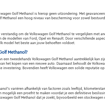
kswagen Golf Methanol is hierop geen uitzondering. Met geavanceer
lf Methanol een hoog niveau van bescherming voor zowel bestuurde
verstandig om de Volkswagen Golf Methanol te vergelijken met and
 de modellen van Ford, Opel en Renault. Door verschillende aspecte
elk model het beste aan jouw behoeften voldoet.
olf Methanol?
an een tweedehands Volkswagen Golf Methanol aantrekkelijk kan zij
 van het kopen van een nieuwe auto. Daarnaast behoudt de Volkswag
je investering. Bovendien heeft Volkswagen een solide reputatie o
l's variëren afhankelijk van factoren zoals leeftijd, kilometerstan
n mogelijk een proefrit te maken voordat je een definitieve besliss
kswagen Golf Methanol dat je zoekt, bijvoorbeeld een stockwagen o