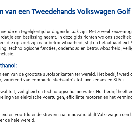
en van een Tweedehands Volkswagen Golf
ende en tegelijkertijd uitdagende taak zijn. Met zoveel keuzemog
oordat je een beslissing neemt. In deze gids richten we ons speci
rs die op zoek zijn naar betrouwbaarheid, stijl en betaalbaarheid
varing, technologische functies, onderhoud en betrouwbaarheid, vei
nclusie.
thanol:
een van de grootste autofabrikanten ter wereld. Het bedrijf werd o
, variërend van compacte stadsauto's tot luxe sedans en SUV's.
aliteit, veiligheid en technologische innovatie. Het bedrijf heeft
keling van elektrische voertuigen, efficiënte motoren en het vermin
eid en voortdurende streven naar innovatie blijft Volkswagen een be
er de hele wereld.