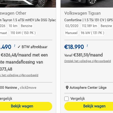
kswagen Other
Volkswagen Tiguan
manuel
n Tayron 1.5 eTSI mHEV Life DSG 7places Incl. Design Pack - JA 18" - Winter 
Comfortline | 1.5 TSi 131 CV | GP
026
10 km
Benzine
02/2020
112.189 km
Benzine
maat
110 kW ( 150 PK )
Manueel
96 kW ( 131 PK )
1.490
€18.990
1
1
✓
BTW aftrekbaar
€626,48
/maand
met een
€381,59
/maand
f
Vanaf
Ontdek het volledige cijfervoorbeeld
ste maandaflossing van
073,48
 het volledige cijfervoorbeeld
100 Naninne ,
click2move
Autosphere Center Liège
ergelijk
Vergelijk
Bekijk wagen
Bekijk wagen