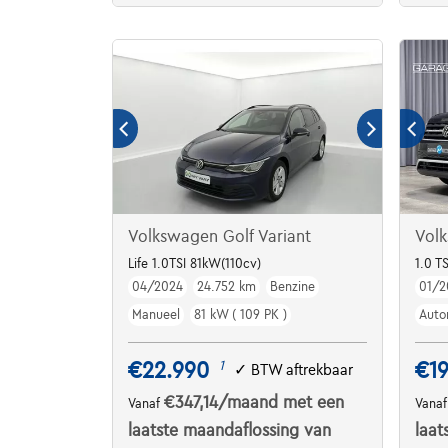
Volkswagen Golf Variant
Vol
Life 1.0TSI 81kW(110cv)
1.0 
04/2024
24.752 km
Benzine
01/2
Manueel
81 kW ( 109 PK )
Auto
€22.990
€19
1
✓
BTW aftrekbaar
€347,14
/maand
met een
Vanaf
Vana
laatste maandaflossing van
laat