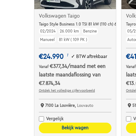
Volkswagen Taigo
Vol
Taigo Style Business 1.0 TSI 81 kW (110 ch) 6 vitesses 
Tayro
02/2024
26.000 km
Benzine
05/2
Manueel
81 kW ( 109 PK )
Auto
€24.990
€4
1
✓
BTW aftrekbaar
€377,34
/maand
met een
Vanaf
Vana
laatste maandaflossing van
laat
€7.874,34
€13.
Ontdek het volledige cijfervoorbeeld
Ontdek
7100 La Louvière,
Louvauto
5
Vergelijk
V
Bekijk wagen