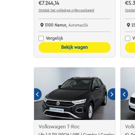
€7.244,14
€5.3
Ontdek het volledige cijfervoorbeeld
Ontdek
5100 Namur,
Automaz24
2
Vergelijk
V
Bekijk wagen
Volkswagen T-Roc
Vol
Life 1.0 TSI 110CH | GPS | Caméra | Carplay | Capteurs 
IQ.Dr