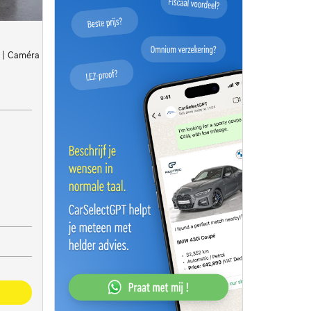
Pack
S | Caméra | Carplay | Capteurs Av/Ar