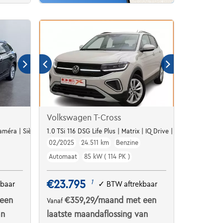
Volkswagen T-Cross
 Caméra | Sièges chauffants Av | Capteurs av and Ar
1.0 TSi 116 DSG Life Plus | Matrix | IQ Drive | Ready 2 Discov
02/2025
24.511 km
Benzine
Automaat
85 kW ( 114 PK )
€23.795
1
kbaar
✓
BTW aftrekbaar
een
€359,29
/maand
met een
Vanaf
an
laatste maandaflossing van