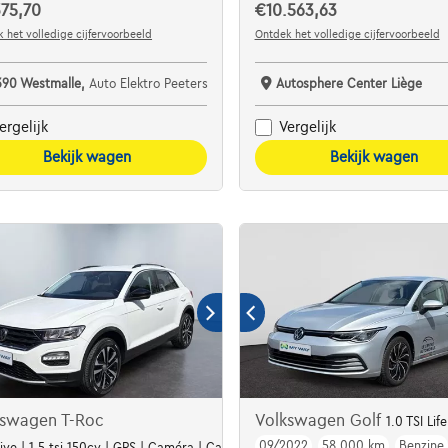
75,70
€10.563,63
 het volledige cijfervoorbeeld
Ontdek het volledige cijfervoorbeeld
390 Westmalle,
Auto Elektro Peeters
Autosphere Center Liège
ergelijk
Vergelijk
Bekijk wagen
Bekijk wagen
kswagen T-Roc
Volkswagen Golf
1.0 TSI Lif
09/2022
58.000 km
Benzine
Av/Ar |
ive | 1.5 tsi 150cv | GPS | Caméra | Carplay | Capteurs Av/Ar | Clim auto