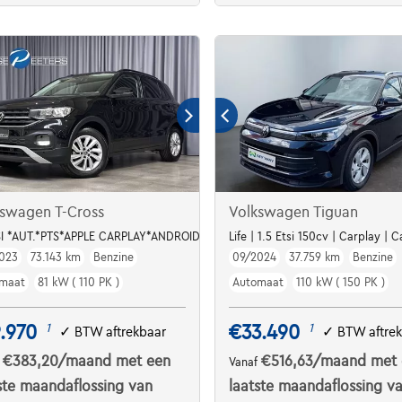
kswagen T-Cross
Volkswagen Tiguan
TSI *AUT.*PTS*APPLE CARPLAY*ANDROID AUTO*
Life | 1.5 Etsi 150cv | Carplay |
023
73.143 km
Benzine
09/2024
37.759 km
Benzine
maat
81 kW ( 110 PK )
Automaat
110 kW ( 150 PK )
.970
€33.490
1
1
✓
BTW aftrekbaar
✓
BTW aftre
€383,20
/maand
met een
€516,63
/maand
met 
f
Vanaf
ste maandaflossing van
laatste maandaflossing v