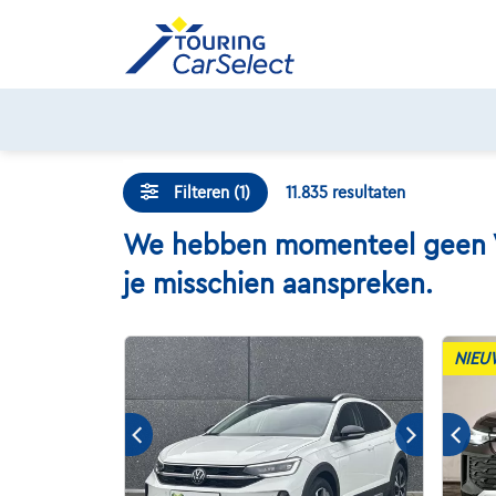
Skip
to
content
Filteren (1)
11.835
resultaten
We hebben momenteel geen Vol
je misschien aanspreken.
NIEU