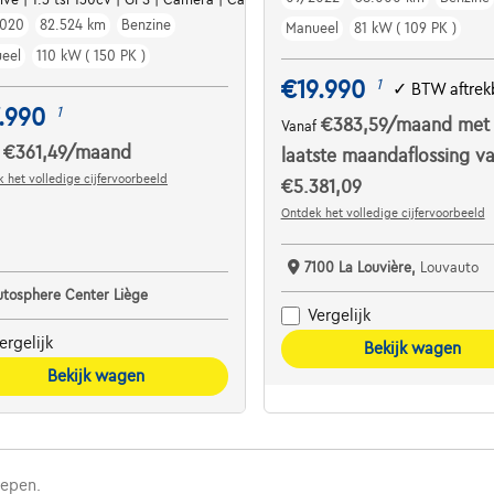
2020
82.524 km
Benzine
Manueel
81 kW ( 109 PK )
eel
110 kW ( 150 PK )
€19.990
1
✓
BTW aftrek
.990
1
€383,59
/maand
met
Vanaf
€361,49
/maand
f
laatste maandaflossing v
 het volledige cijfervoorbeeld
€5.381,09
Ontdek het volledige cijfervoorbeeld
7100 La Louvière,
Louvauto
utosphere Center Liège
Vergelijk
ergelijk
Bekijk wagen
Bekijk wagen
repen.