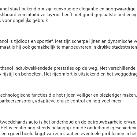
hanol staat bekend om zijn eenvoudige elegantie en hoogwaardige 
et dashboard een intuïtieve lay-out heeft met goed geplaatste bedien
 voor dagelijks gebruik.
ol is tijdloos en sportief. Met zijn scherpe lijnen en dynamische
maat is hij ook gemakkelijk te manoeuvreren in drukke stadsstraten
thanol indrukwekkendede prestaties op de weg. Met verschillende m
ijstijl en behoeften. Het rijcomfort is uitstekend en het weggedrag
chnologische functies die het rijden veiliger en plezieriger maken. 
parkeersensoren, adaptieve cruise control en nog veel meer.
n tweedehands auto is het onderhoud en de betrouwbaarheid ervan.
 Het is echter nog steeds belangrijk om de onderhoudsgeschiedeni
 een goed beeld krijgt van zijn staat en eventuele problemen in het