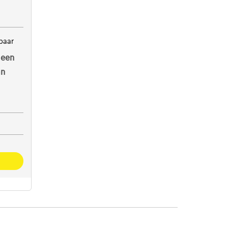
baar
 een
an