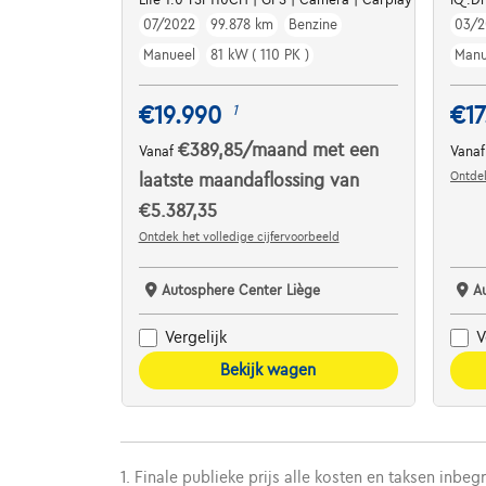
07/2022
99.878 km
Benzine
03/
Manueel
81 kW ( 110 PK )
Manu
€19.990
€17
1
€389,85
/maand
met een
Vanaf
Vana
Ontdek
laatste maandaflossing van
€5.387,35
Ontdek het volledige cijfervoorbeeld
Autosphere Center Liège
A
Vergelijk
V
Bekijk wagen
1. Finale publieke prijs alle kosten en taksen inbeg