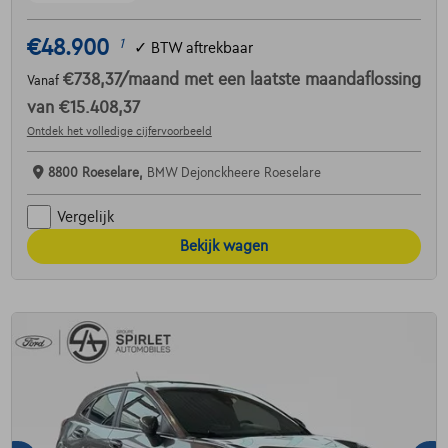
€48.900
1
✓
BTW aftrekbaar
€738,37
/maand
met een laatste maandaflossing
Vanaf
van
€15.408,37
Ontdek het volledige cijfervoorbeeld
8800 Roeselare,
BMW Dejonckheere Roeselare
Vergelijk
Bekijk wagen