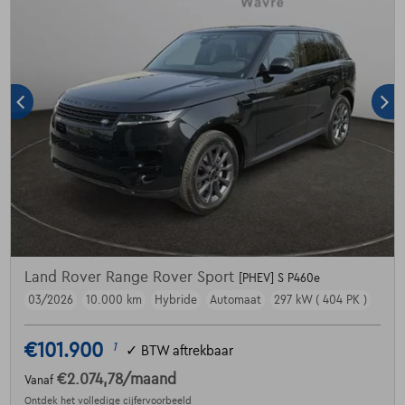
Land Rover Range Rover Sport
[PHEV] S P460e
03/2026
10.000 km
Hybride
Automaat
297 kW ( 404 PK )
€101.900
1
✓
BTW aftrekbaar
€2.074,78
/maand
Vanaf
Ontdek het volledige cijfervoorbeeld