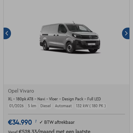
Opel Vivaro
XL - 180pk AT8 - Navi - Vloer - Design Pack - Full LED
01/2026
5 km
Diesel
Automaat
132 kW ( 180 PK )
€34.990
1
✓
BTW aftrekbaar
€528,33
/maand
met een laatste
Vanaf