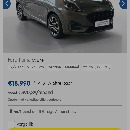
Ford Puma
St Line
12/2022
57.242 km
Benzine
Manueel
92 kW ( 125 PK )
€18.990
1
✓
BTW aftrekbaar
€390,89
/maand
Vanaf
Ontdek het volledige cijfervoorbeeld
4671 Barchon,
JLR Liège Automobiles
Vergelijk