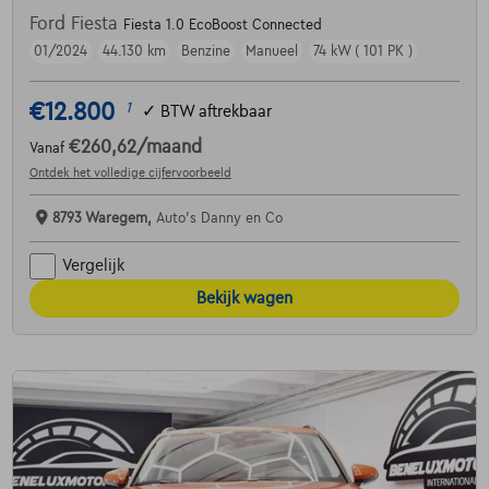
Ford Fiesta
Fiesta 1.0 EcoBoost Connected
01/2024
44.130 km
Benzine
Manueel
74 kW ( 101 PK )
€12.800
1
✓
BTW aftrekbaar
€260,62
/maand
Vanaf
Ontdek het volledige cijfervoorbeeld
8793 Waregem,
Auto's Danny en Co
Vergelijk
Bekijk wagen