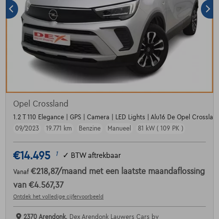
Opel Crossland
1.2 T 110 Elegance | GPS | Camera | LED Lights | Alu16 De Opel Crossland
09/2023
19.771 km
Benzine
Manueel
81 kW ( 109 PK )
€14.495
1
✓
BTW aftrekbaar
€218,87
/maand
met een laatste maandaflossing
Vanaf
van
€4.567,37
Ontdek het volledige cijfervoorbeeld
2370 Arendonk,
Dex Arendonk Lauwers Cars bv