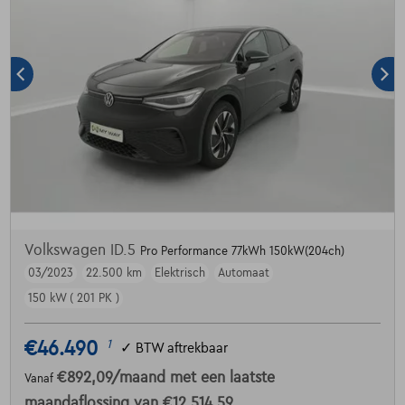
Volkswagen ID.5
Pro Performance 77kWh 150kW(204ch)
03/2023
22.500 km
Elektrisch
Automaat
150 kW ( 201 PK )
€46.490
1
✓
BTW aftrekbaar
€892,09
/maand
met een laatste
Vanaf
maandaflossing van
€12.514,59