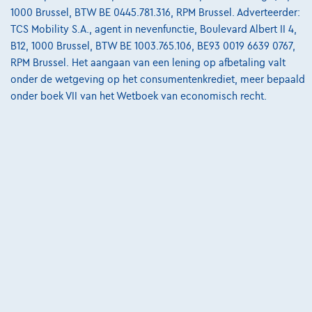
van
€8.587,12
1000 Brussel, BTW BE 0445.781.316, RPM Brussel. Adverteerder:
Ontdek het volledige cijfervoorbeeld
TCS Mobility S.A., agent in nevenfunctie, Boulevard Albert II 4,
B12, 1000 Brussel, BTW BE 1003.765.106, BE93 0019 6639 0767,
3390 Tielt-Winge,
AUTOKRUISPUNT
RPM Brussel. Het aangaan van een lening op afbetaling valt
onder de wetgeving op het consumentenkrediet, meer bepaald
Vergelijk
onder boek VII van het Wetboek van economisch recht.
Bekijk wagen