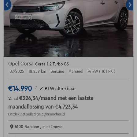
Opel Corsa
Corsa 1.2 Turbo GS
07/2025
18.259 km
Benzine
Manueel
74 kW ( 101 PK )
€14.990
1
✓
BTW aftrekbaar
€226,34
/maand
met een laatste
Vanaf
maandaflossing van
€4.723,34
Ontdek het volledige cijfervoorbeeld
5100 Naninne ,
click2move