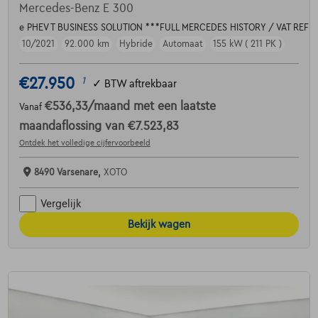
Mercedes-Benz E 300
e PHEV T BUSINESS SOLUTION ***FULL MERCEDES HISTORY / VAT REF
10/2021
92.000 km
Hybride
Automaat
155 kW ( 211 PK )
€27.950
1
✓
BTW aftrekbaar
€536,33
/maand
met een laatste
Vanaf
maandaflossing van
€7.523,83
Ontdek het volledige cijfervoorbeeld
8490 Varsenare,
XOTO
Vergelijk
Bekijk wagen