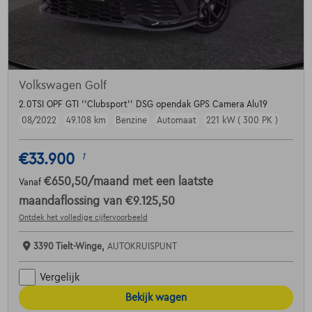
Volkswagen Golf
2.0TSI OPF GTI ''Clubsport'' DSG opendak GPS Camera Alu19
08/2022
49.108 km
Benzine
Automaat
221 kW ( 300 PK )
€33.900
1
€650,50
/maand
met een laatste
Vanaf
maandaflossing van
€9.125,50
Ontdek het volledige cijfervoorbeeld
3390 Tielt-Winge,
AUTOKRUISPUNT
Vergelijk
Bekijk wagen