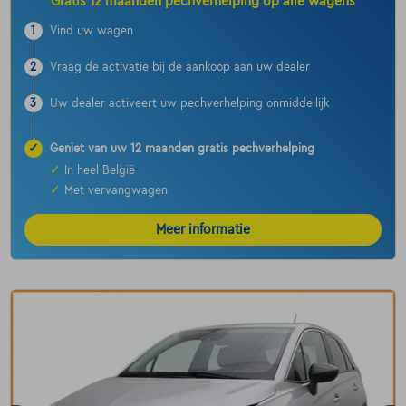
Gratis 12 maanden pechverhelping op alle wagens
1
Vind uw wagen
2
Vraag de activatie bij de aankoop aan uw dealer
3
Uw dealer activeert uw pechverhelping onmiddellijk
✓
Geniet van uw 12 maanden gratis pechverhelping
✓
In heel België
✓
Met vervangwagen
Meer informatie