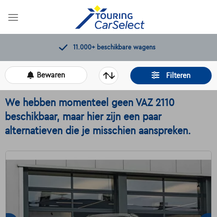
Skip
to
content
Kwaliteitscontroles door Touring
Bewaren
Filteren
We hebben momenteel geen VAZ 2110
beschikbaar, maar hier zijn een paar
alternatieven die je misschien aanspreken.