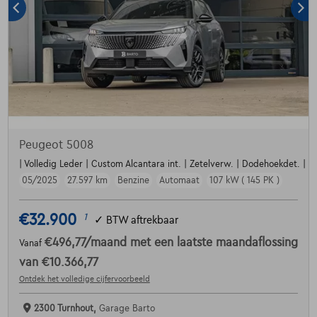
Peugeot 5008
| Volledig Leder | Custom Alcantara int. | Zetelverw. | Dodehoekdet. | Par
05/2025
27.597 km
Benzine
Automaat
107 kW ( 145 PK )
€32.900
1
✓
BTW aftrekbaar
€496,77
/maand
met een laatste maandaflossing
Vanaf
van
€10.366,77
Ontdek het volledige cijfervoorbeeld
2300 Turnhout,
Garage Barto