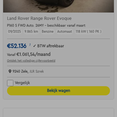
Land Rover Range Rover Evoque
P160 S FWD Auto. 26MY - beschikbaar vanaf maart
09/2025
9.865 km
Benzine
Automaat
118 kW ( 160 PK )
€52.136
1
✓
BTW aftrekbaar
€1.061,54
/maand
Vanaf
Ontdek het volledige cijfervoorbeeld
9240 Zele,
JLR Szrek
Vergelijk
Bekijk wagen