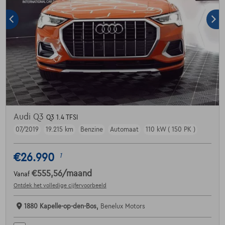
Audi Q3
Q3 1.4 TFSI
07/2019
19.215 km
Benzine
Automaat
110 kW ( 150 PK )
€26.990
1
€555,56
/maand
Vanaf
Ontdek het volledige cijfervoorbeeld
1880 Kapelle-op-den-Bos,
Benelux Motors