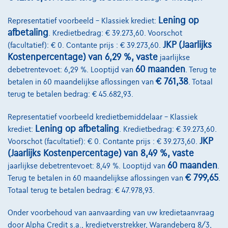
Lening op
Representatief voorbeeld – Klassiek krediet:
afbetaling
. Kredietbedrag: € 39.273,60. Voorschot
JKP (Jaarlijks
(facultatief): € 0. Contante prijs : € 39.273,60.
Kostenpercentage) van 6,29 %, vaste
jaarlijkse
60 maanden
debetrentevoet: 6,29 %. Looptijd van
. Terug te
€ 761,38
betalen in 60 maandelijkse aflossingen van
. Totaal
terug te betalen bedrag: € 45.682,93.
Representatief voorbeeld kredietbemiddelaar – Klassiek
Lening op afbetaling
krediet:
. Kredietbedrag: € 39.273,60.
JKP
Voorschot (facultatief): € 0. Contante prijs : € 39.273,60.
BMW Serie 2
(Jaarlijks Kostenpercentage) van 8,49 %, vaste
223 i x Drive M sport Harman/Kardon panodak dig.airco alu19
60 maanden
jaarlijkse debetrentevoet: 8,49 %. Looptijd van
.
01/2023
32.184 km
Benzine
Automaat
160 kW ( 218 PK )
€ 799,65
Terug te betalen in 60 maandelijkse aflossingen van
.
Totaal terug te betalen bedrag: € 47.978,93.
€31.900
1
Onder voorbehoud van aanvaarding van uw kredietaanvraag
€612,12
/maand
met een laatste maandaflossing
Vanaf
door Alpha Credit s.a., kredietverstrekker, Warandeberg 8/3,