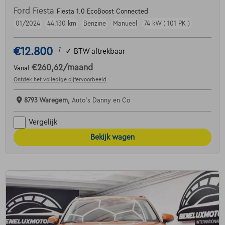
Ford Fiesta
Fiesta 1.0 EcoBoost Connected
01/2024
44.130 km
Benzine
Manueel
74 kW ( 101 PK )
€12.800
1
✓
BTW aftrekbaar
€260,62
/maand
Vanaf
Ontdek het volledige cijfervoorbeeld
8793 Waregem,
Auto's Danny en Co
Vergelijk
Bekijk wagen