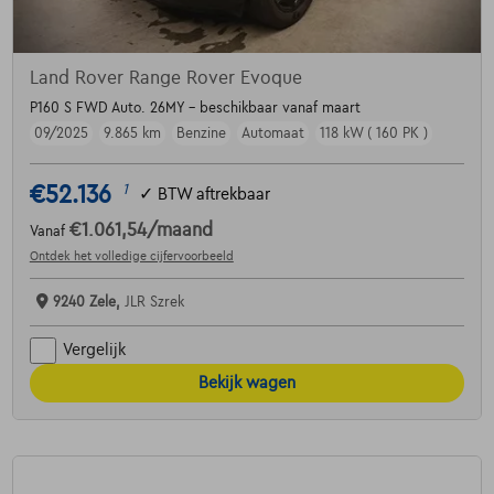
Land Rover Range Rover Evoque
P160 S FWD Auto. 26MY - beschikbaar vanaf maart
09/2025
9.865 km
Benzine
Automaat
118 kW ( 160 PK )
€52.136
1
✓
BTW aftrekbaar
€1.061,54
/maand
Vanaf
Ontdek het volledige cijfervoorbeeld
9240 Zele,
JLR Szrek
Vergelijk
Bekijk wagen