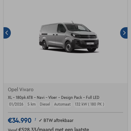
Opel Vivaro
XL - 180pk AT8 - Navi - Vloer - Design Pack - Full LED
01/2026
5 km
Diesel
Automaat
132 kW ( 180 PK )
€34.990
1
✓
BTW aftrekbaar
€528,33
/maand
met een laatste
Vanaf