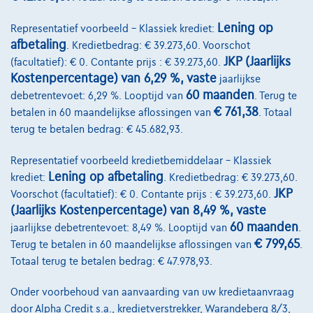
Lening op
Representatief voorbeeld – Klassiek krediet:
afbetaling
. Kredietbedrag: € 39.273,60. Voorschot
JKP (Jaarlijks
(facultatief): € 0. Contante prijs : € 39.273,60.
Kostenpercentage) van 6,29 %, vaste
jaarlijkse
60 maanden
debetrentevoet: 6,29 %. Looptijd van
. Terug te
€ 761,38
betalen in 60 maandelijkse aflossingen van
. Totaal
terug te betalen bedrag: € 45.682,93.
Representatief voorbeeld kredietbemiddelaar – Klassiek
Lening op afbetaling
krediet:
. Kredietbedrag: € 39.273,60.
JKP
Voorschot (facultatief): € 0. Contante prijs : € 39.273,60.
BMW Serie 2
(Jaarlijks Kostenpercentage) van 8,49 %, vaste
223 i x Drive M sport Harman/Kardon panodak dig.airco alu19
60 maanden
jaarlijkse debetrentevoet: 8,49 %. Looptijd van
.
01/2023
32.184 km
Benzine
Automaat
160 kW ( 218 PK )
€ 799,65
Terug te betalen in 60 maandelijkse aflossingen van
.
Totaal terug te betalen bedrag: € 47.978,93.
€31.900
1
Onder voorbehoud van aanvaarding van uw kredietaanvraag
€612,12
/maand
met een laatste maandaflossing
Vanaf
door Alpha Credit s.a., kredietverstrekker, Warandeberg 8/3,