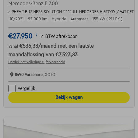
Mercedes-Benz E 300
e PHEV T BUSINESS SOLUTION ***FULL MERCEDES HISTORY / VAT REF
10/2021
92.000 km
Hybride
Automaat
155 kW ( 211 PK )
€27.950
1
✓
BTW aftrekbaar
€536,33
/maand
met een laatste
Vanaf
maandaflossing van
€7.523,83
Ontdek het volledige cijfervoorbeeld
8490 Varsenare,
XOTO
Vergelijk
Bekijk wagen