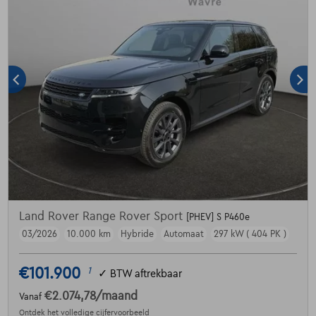
Land Rover Range Rover Sport
[PHEV] S P460e
03/2026
10.000 km
Hybride
Automaat
297 kW ( 404 PK )
€101.900
1
✓
BTW aftrekbaar
€2.074,78
/maand
Vanaf
Ontdek het volledige cijfervoorbeeld