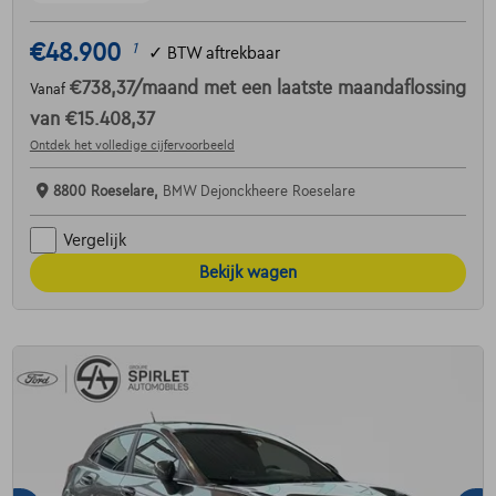
€48.900
1
✓
BTW aftrekbaar
€738,37
/maand
met een laatste maandaflossing
Vanaf
van
€15.408,37
Ontdek het volledige cijfervoorbeeld
8800 Roeselare,
BMW Dejonckheere Roeselare
Vergelijk
Bekijk wagen