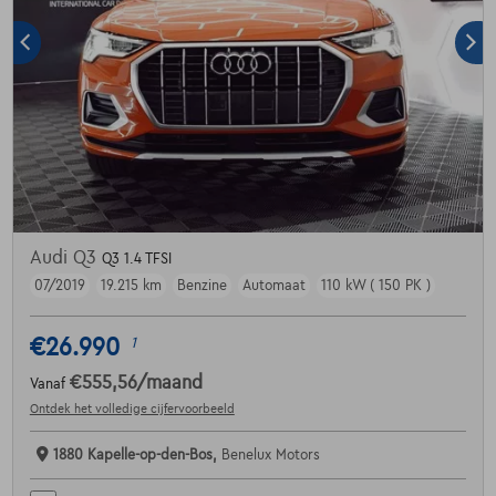
Audi Q3
Q3 1.4 TFSI
07/2019
19.215 km
Benzine
Automaat
110 kW ( 150 PK )
€26.990
1
€555,56
/maand
Vanaf
Ontdek het volledige cijfervoorbeeld
1880 Kapelle-op-den-Bos,
Benelux Motors