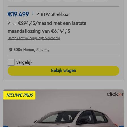
€19.499
1
✓
BTW aftrekbaar
€294,43
/maand
met een laatste
Vanaf
maandaflossing van
€6.144,13
Ontdek het volledige cijfervoorbeeld
5004 Namur,
Steveny
Vergelijk
Bekijk wagen
NIEUWE PRIJS