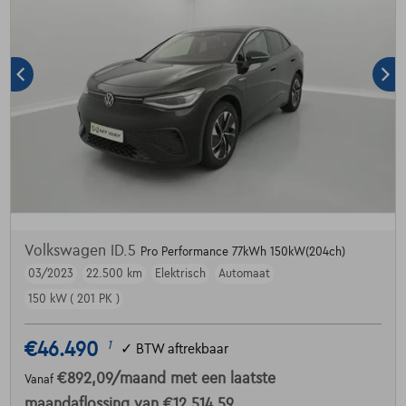
Volkswagen ID.5
Pro Performance 77kWh 150kW(204ch)
03/2023
22.500 km
Elektrisch
Automaat
150 kW ( 201 PK )
€46.490
1
✓
BTW aftrekbaar
€892,09
/maand
met een laatste
Vanaf
maandaflossing van
€12.514,59