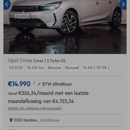
Opel Corsa
Corsa 1.2 Turbo GS
07/2025
18.259 km
Benzine
Manueel
74 kW ( 101 PK )
€14.990
1
✓
BTW aftrekbaar
€226,34
/maand
met een laatste
Vanaf
maandaflossing van
€4.723,34
Ontdek het volledige cijfervoorbeeld
5100 Naninne ,
click2move