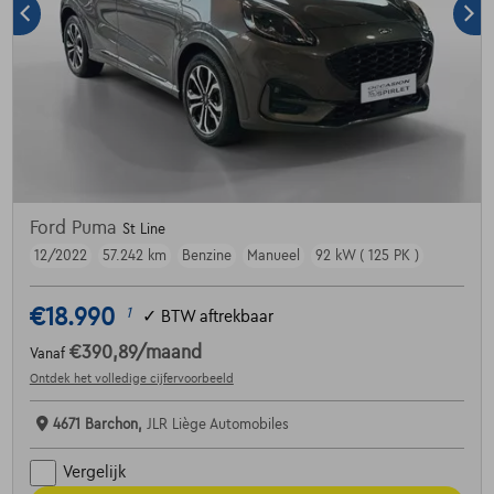
Ford Puma
St Line
12/2022
57.242 km
Benzine
Manueel
92 kW ( 125 PK )
€18.990
1
✓
BTW aftrekbaar
€390,89
/maand
Vanaf
Ontdek het volledige cijfervoorbeeld
4671 Barchon,
JLR Liège Automobiles
Vergelijk