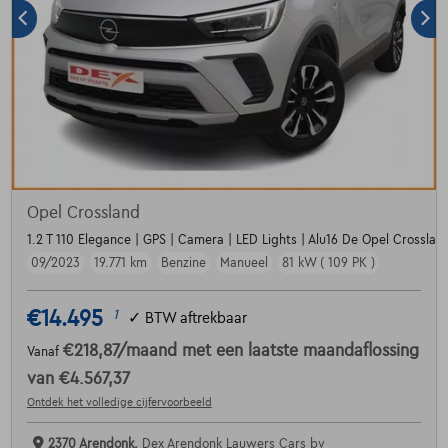
Opel Crossland
1.2 T 110 Elegance | GPS | Camera | LED Lights | Alu16 De Opel Crossland
09/2023
19.771 km
Benzine
Manueel
81 kW ( 109 PK )
€14.495
1
✓
BTW aftrekbaar
€218,87
/maand
met een laatste maandaflossing
Vanaf
van
€4.567,37
Ontdek het volledige cijfervoorbeeld
2370 Arendonk,
Dex Arendonk Lauwers Cars bv