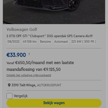
Volkswagen Golf
2.0TSI OPF GTI ''Clubsport'' DSG opendak GPS Camera Alu19
08/2022
49.108 km
Benzine
Automaat
221 kW ( 300 PK )
€33.900
1
€650,50
/maand
met een laatste
Vanaf
maandaflossing van
€9.125,50
Ontdek het volledige cijfervoorbeeld
3390 Tielt-Winge,
AUTOKRUISPUNT
Vergelijk
Bekijk wagen