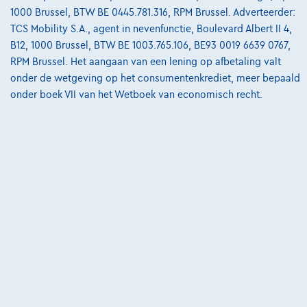
van
€8.587,12
1000 Brussel, BTW BE 0445.781.316, RPM Brussel. Adverteerder:
Ontdek het volledige cijfervoorbeeld
TCS Mobility S.A., agent in nevenfunctie, Boulevard Albert II 4,
B12, 1000 Brussel, BTW BE 1003.765.106, BE93 0019 6639 0767,
3390 Tielt-Winge,
AUTOKRUISPUNT
RPM Brussel. Het aangaan van een lening op afbetaling valt
onder de wetgeving op het consumentenkrediet, meer bepaald
Vergelijk
onder boek VII van het Wetboek van economisch recht.
Bekijk wagen