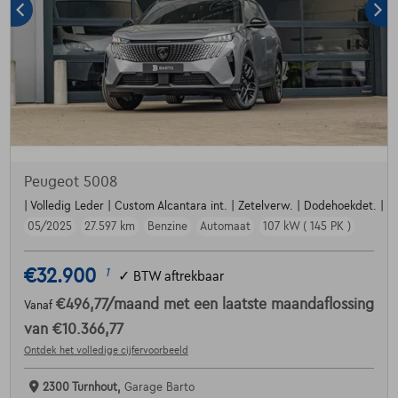
Peugeot 5008
| Volledig Leder | Custom Alcantara int. | Zetelverw. | Dodehoekdet. | Par
05/2025
27.597 km
Benzine
Automaat
107 kW ( 145 PK )
€32.900
1
✓
BTW aftrekbaar
€496,77
/maand
met een laatste maandaflossing
Vanaf
van
€10.366,77
Ontdek het volledige cijfervoorbeeld
2300 Turnhout,
Garage Barto