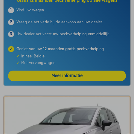
Gratis 12 maanden pechverhelping op alle wagens
1
Vind uw wagen
2
Vraag de activatie bij de aankoop aan uw dealer
3
Uw dealer activeert uw pechverhelping onmiddellijk
✓
Geniet van uw 12 maanden gratis pechverhelping
✓
In heel België
✓
Met vervangwagen
Meer informatie