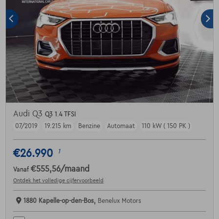
Audi Q3
Q3 1.4 TFSI
07/2019
19.215 km
Benzine
Automaat
110 kW ( 150 PK )
€26.990
1
€555,56
/maand
Vanaf
Ontdek het volledige cijfervoorbeeld
1880 Kapelle-op-den-Bos,
Benelux Motors