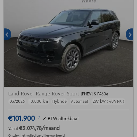
Land Rover Range Rover Sport
[PHEV] S P460e
03/2026
10.000 km
Hybride
Automaat
297 kW ( 404 PK )
€101.900
1
✓
BTW aftrekbaar
€2.074,78
/maand
Vanaf
Ontdek het volledige cijfervoorbeeld