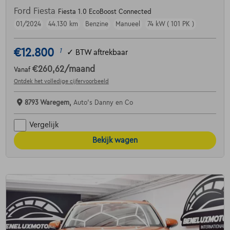
Ford Fiesta
Fiesta 1.0 EcoBoost Connected
01/2024
44.130 km
Benzine
Manueel
74 kW ( 101 PK )
€12.800
1
✓
BTW aftrekbaar
€260,62
/maand
Vanaf
Ontdek het volledige cijfervoorbeeld
8793 Waregem,
Auto's Danny en Co
Vergelijk
Bekijk wagen