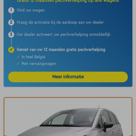
Gratis 12 maanden pechverhelping op alle wagens
1
Vind uw wagen
2
Vraag de activatie bij de aankoop aan uw dealer
3
Uw dealer activeert uw pechverhelping onmiddellijk
✓
Geniet van uw 12 maanden gratis pechverhelping
✓
In heel België
✓
Met vervangwagen
Meer informatie