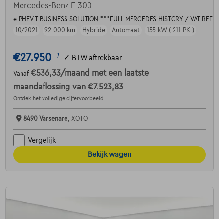
Mercedes-Benz E 300
e PHEV T BUSINESS SOLUTION ***FULL MERCEDES HISTORY / VAT REF
10/2021
92.000 km
Hybride
Automaat
155 kW ( 211 PK )
€27.950
1
✓
BTW aftrekbaar
€536,33
/maand
met een laatste
Vanaf
maandaflossing van
€7.523,83
Ontdek het volledige cijfervoorbeeld
8490 Varsenare,
XOTO
Vergelijk
Bekijk wagen