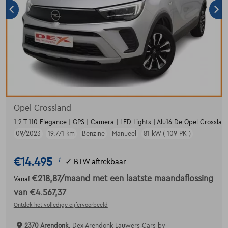
Opel Crossland
1.2 T 110 Elegance | GPS | Camera | LED Lights | Alu16 De Opel Crossland
09/2023
19.771 km
Benzine
Manueel
81 kW ( 109 PK )
€14.495
1
✓
BTW aftrekbaar
€218,87
/maand
met een laatste maandaflossing
Vanaf
van
€4.567,37
Ontdek het volledige cijfervoorbeeld
2370 Arendonk,
Dex Arendonk Lauwers Cars bv