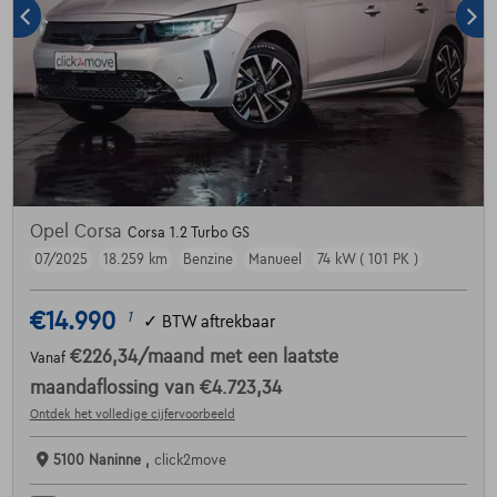
Opel Corsa
Corsa 1.2 Turbo GS
07/2025
18.259 km
Benzine
Manueel
74 kW ( 101 PK )
€14.990
1
✓
BTW aftrekbaar
€226,34
/maand
met een laatste
Vanaf
maandaflossing van
€4.723,34
Ontdek het volledige cijfervoorbeeld
5100 Naninne ,
click2move