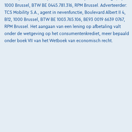
van
€8.587,12
1000 Brussel, BTW BE 0445.781.316, RPM Brussel. Adverteerder:
Ontdek het volledige cijfervoorbeeld
TCS Mobility S.A., agent in nevenfunctie, Boulevard Albert II 4,
B12, 1000 Brussel, BTW BE 1003.765.106, BE93 0019 6639 0767,
3390 Tielt-Winge,
AUTOKRUISPUNT
RPM Brussel. Het aangaan van een lening op afbetaling valt
onder de wetgeving op het consumentenkrediet, meer bepaald
Vergelijk
onder boek VII van het Wetboek van economisch recht.
Bekijk wagen