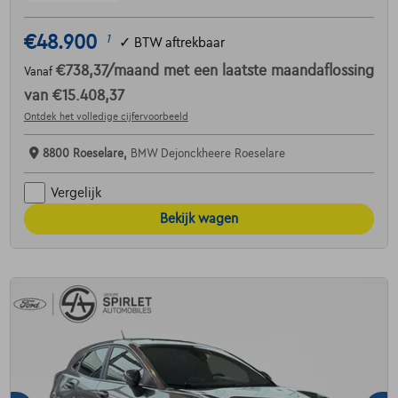
€48.900
1
✓
BTW aftrekbaar
€738,37
/maand
met een laatste maandaflossing
Vanaf
van
€15.408,37
Ontdek het volledige cijfervoorbeeld
8800 Roeselare,
BMW Dejonckheere Roeselare
Vergelijk
Bekijk wagen