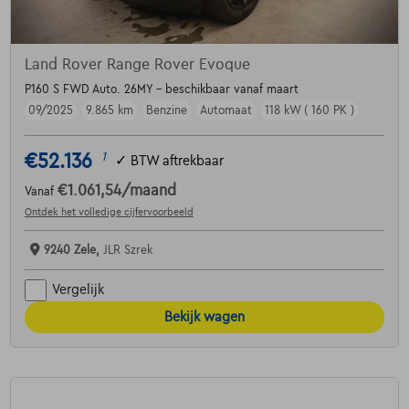
Land Rover Range Rover Evoque
P160 S FWD Auto. 26MY - beschikbaar vanaf maart
09/2025
9.865 km
Benzine
Automaat
118 kW ( 160 PK )
€52.136
1
✓
BTW aftrekbaar
€1.061,54
/maand
Vanaf
Ontdek het volledige cijfervoorbeeld
9240 Zele,
JLR Szrek
Vergelijk
Bekijk wagen