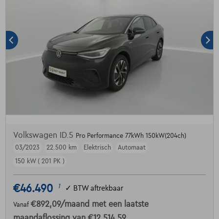
Volkswagen ID.5
Pro Performance 77kWh 150kW(204ch)
03/2023
22.500 km
Elektrisch
Automaat
150 kW ( 201 PK )
€46.490
1
✓
BTW aftrekbaar
€892,09
/maand
met een laatste
Vanaf
maandaflossing van
€12.514,59