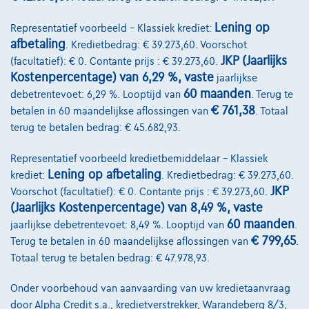
Lening op
Representatief voorbeeld – Klassiek krediet:
afbetaling
. Kredietbedrag: € 39.273,60. Voorschot
JKP (Jaarlijks
(facultatief): € 0. Contante prijs : € 39.273,60.
Kostenpercentage) van 6,29 %, vaste
jaarlijkse
60 maanden
debetrentevoet: 6,29 %. Looptijd van
. Terug te
€ 761,38
betalen in 60 maandelijkse aflossingen van
. Totaal
terug te betalen bedrag: € 45.682,93.
Representatief voorbeeld kredietbemiddelaar – Klassiek
Lening op afbetaling
krediet:
. Kredietbedrag: € 39.273,60.
JKP
Voorschot (facultatief): € 0. Contante prijs : € 39.273,60.
BMW Serie 2
(Jaarlijks Kostenpercentage) van 8,49 %, vaste
223 i x Drive M sport Harman/Kardon panodak dig.airco alu19
60 maanden
jaarlijkse debetrentevoet: 8,49 %. Looptijd van
.
01/2023
32.184 km
Benzine
Automaat
160 kW ( 218 PK )
€ 799,65
Terug te betalen in 60 maandelijkse aflossingen van
.
Totaal terug te betalen bedrag: € 47.978,93.
€31.900
1
Onder voorbehoud van aanvaarding van uw kredietaanvraag
€612,12
/maand
met een laatste maandaflossing
Vanaf
door Alpha Credit s.a., kredietverstrekker, Warandeberg 8/3,