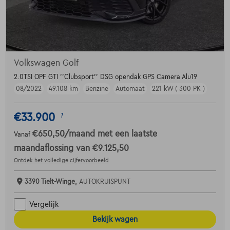
Volkswagen Golf
2.0TSI OPF GTI ''Clubsport'' DSG opendak GPS Camera Alu19
08/2022
49.108 km
Benzine
Automaat
221 kW ( 300 PK )
€33.900
1
€650,50
/maand
met een laatste
Vanaf
maandaflossing van
€9.125,50
Ontdek het volledige cijfervoorbeeld
3390 Tielt-Winge,
AUTOKRUISPUNT
Vergelijk
Bekijk wagen