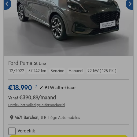
Ford Puma
St Line
12/2022
57.242 km
Benzine
Manueel
92 kW ( 125 PK )
€18.990
1
✓
BTW aftrekbaar
€390,89
/maand
Vanaf
Ontdek het volledige cijfervoorbeeld
4671 Barchon,
JLR Liège Automobiles
Vergelijk