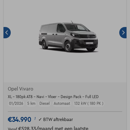
Opel Vivaro
XL - 180pk AT8 - Navi - Vloer - Design Pack - Full LED
01/2026
5 km
Diesel
Automaat
132 kW ( 180 PK )
€34.990
1
✓
BTW aftrekbaar
€528,33
/maand
met een laatste
Vanaf