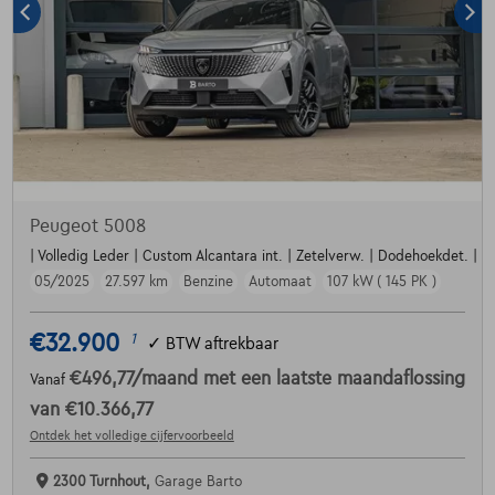
Peugeot 5008
| Volledig Leder | Custom Alcantara int. | Zetelverw. | Dodehoekdet. | Par
05/2025
27.597 km
Benzine
Automaat
107 kW ( 145 PK )
€32.900
1
✓
BTW aftrekbaar
€496,77
/maand
met een laatste maandaflossing
Vanaf
van
€10.366,77
Ontdek het volledige cijfervoorbeeld
2300 Turnhout,
Garage Barto