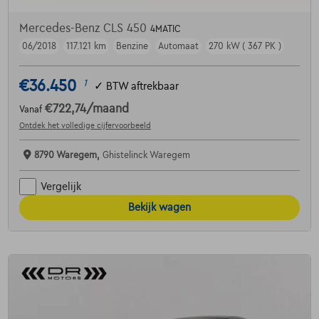
Mercedes-Benz CLS 450
4MATIC
06/2018
117.121 km
Benzine
Automaat
270 kW ( 367 PK )
€36.450
1
✓
BTW aftrekbaar
€722,74
/maand
Vanaf
Ontdek het volledige cijfervoorbeeld
8790 Waregem,
Ghistelinck Waregem
Vergelijk
Bekijk wagen