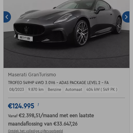
Maserati GranTurismo
TROFEO 549HP 4WD 3.0V6 - ADAS PACKAGE LEVEL 2 - FA
08/2023
9.870 km
Benzine
Automaat
404 kW ( 549 PK )
€124.995
1
€2.398,51
/maand
met een laatste
Vanaf
maandaflossing van
€33.647,26
Ontdek het volledige cijfervoorbeeld