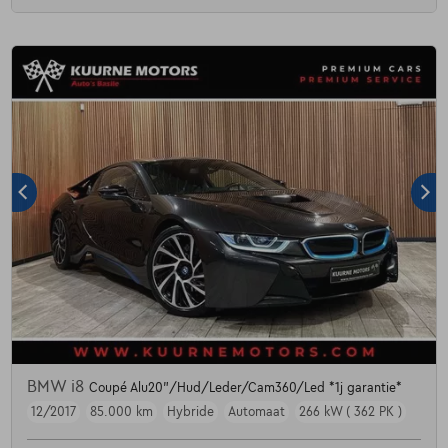
BMW i8
Coupé Alu20"/Hud/Leder/Cam360/Led *1j garantie*
12/2017
85.000 km
Hybride
Automaat
266 kW ( 362 PK )