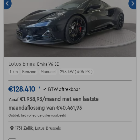
Lotus Emira
Emira V6 SE
1 km
Benzine
Manueel
298 kW ( 405 PK )
€128.410
1
✓
BTW aftrekbaar
€1.938,93
/maand
met een laatste
Vanaf
maandaflossing van
€40.461,93
Ontdek het volledige cijfervoorbeeld
1731 Zellik,
Lotus Brussels