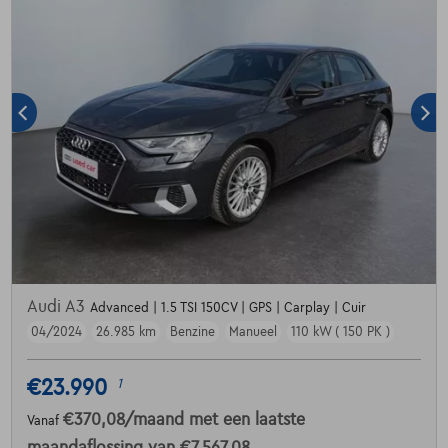
Audi A3
Advanced | 1.5 TSI 150CV | GPS | Carplay | Cuir
04/2024
26.985 km
Benzine
Manueel
110 kW ( 150 PK )
€23.990
1
€370,08
/maand
met een laatste
Vanaf