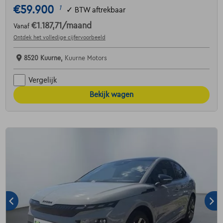
€59.900
1
✓
BTW aftrekbaar
€1.187,71
/maand
Vanaf
Ontdek het volledige cijfervoorbeeld
8520 Kuurne,
Kuurne Motors
Vergelijk
Bekijk wagen