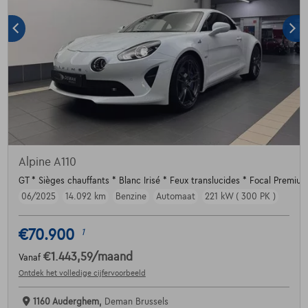
Alpine A110
GT * Sièges chauffants * Blanc Irisé * Feux translucides * Focal Premiu
06/2025
14.092 km
Benzine
Automaat
221 kW ( 300 PK )
€70.900
1
€1.443,59
/maand
Vanaf
Ontdek het volledige cijfervoorbeeld
1160 Auderghem,
Deman Brussels