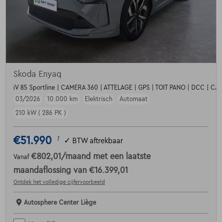
Skoda Enyaq
iV 85 Sportline | CAMERA 360 | ATTELAGE | GPS | TOIT PANO | DCC | C
03/2026
10.000 km
Elektrisch
Automaat
210 kW ( 286 PK )
€51.990
1
✓
BTW aftrekbaar
€802,01
/maand
met een laatste
Vanaf
maandaflossing van
€16.399,01
Ontdek het volledige cijfervoorbeeld
Autosphere Center Liège