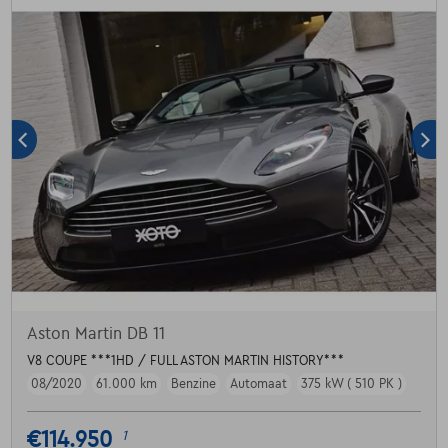
Aston Martin DB 11
V8 COUPE ***1HD / FULL ASTON MARTIN HISTORY***
08/2020
61.000 km
Benzine
Automaat
375 kW ( 510 PK )
€114.950
1