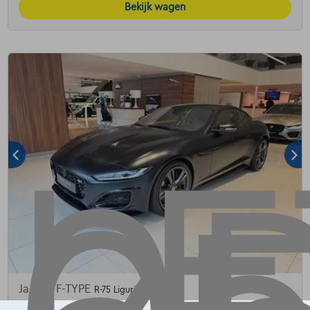
Bekijk wagen
Jaguar F-TYPE
R-75 Ligurian Satin
05/2023
990 km
Benzine
Automaat
423 kW ( 575 PK )