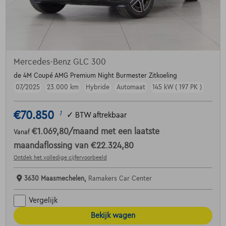
Mercedes-Benz GLC 300
de 4M Coupé AMG Premium Night Burmester Zitkoeling
07/2025
23.000 km
Hybride
Automaat
145 kW ( 197 PK )
€70.850
1
✓
BTW aftrekbaar
€1.069,80
/maand
met een laatste
Vanaf
maandaflossing van
€22.324,80
Ontdek het volledige cijfervoorbeeld
3630 Maasmechelen,
Ramakers Car Center
Vergelijk
Bekijk wagen