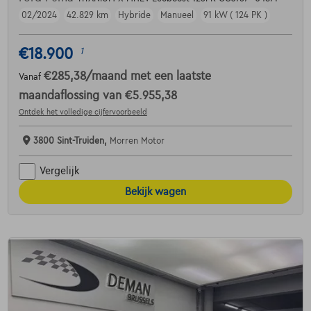
02/2024
42.829 km
Hybride
Manueel
91 kW ( 124 PK )
€18.900
1
€285,38
/maand
met een laatste
Vanaf
maandaflossing van
€5.955,38
Ontdek het volledige cijfervoorbeeld
3800 Sint-Truiden,
Morren Motor
Vergelijk
Bekijk wagen