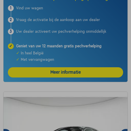
1
Vind uw wagen
2
Vraag de activatie bij de aankoop aan uw dealer
3
Uw dealer activeert uw pechverhelping onmiddellijk
✓
Geniet van uw 12 maanden gratis pechverhelping
✓
In heel België
✓
Met vervangwagen
Meer informatie