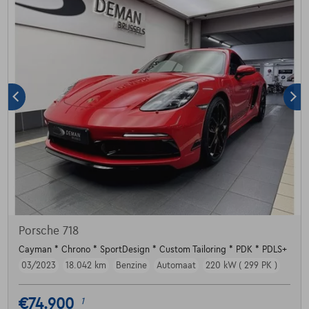
Porsche 718
Cayman * Chrono * SportDesign * Custom Tailoring * PDK * PDLS+
03/2023
18.042 km
Benzine
Automaat
220 kW ( 299 PK )
€74.900
1