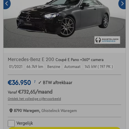
Mercedes-Benz E 200
Coupé E Pano +360° camera
01/2021
66.749 km
Benzine
Automaat
145 kW ( 197 PK )
€36.950
1
✓
BTW aftrekbaar
€732,65
/maand
Vanaf
Ontdek het volledige cijfervoorbeeld
8790 Waregem,
Ghistelinck Waregem
Vergelijk