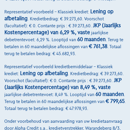
Lening op
Representatief voorbeeld – Klassiek krediet:
afbetaling
. Kredietbedrag: € 39.273,60. Voorschot
JKP (Jaarlijks
(facultatief): € 0. Contante prijs : € 39.273,60.
Kostenpercentage) van 6,29 %, vaste
jaarlijkse
60 maanden
debetrentevoet: 6,29 %. Looptijd van
. Terug te
€ 761,38
betalen in 60 maandelijkse aflossingen van
. Totaal
Porsche Cayenne
terug te betalen bedrag: € 45.682,93.
COUPE 4.0 Bi-Turbo V8 Tiptronic *BOSE*KEYLESS*ACC*
Representatief voorbeeld kredietbemiddelaar – Klassiek
07/2019
79.165 km
Benzine
Automaat
404 kW ( 549 PK )
Lening op afbetaling
krediet:
. Kredietbedrag: € 39.273,60.
JKP
Voorschot (facultatief): € 0. Contante prijs : € 39.273,60.
€88.870
1
(Jaarlijks Kostenpercentage) van 8,49 %, vaste
€1.762,13
/maand
Vanaf
60 maanden
jaarlijkse debetrentevoet: 8,49 %. Looptijd van
.
Ontdek het volledige cijfervoorbeeld
€ 799,65
Terug te betalen in 60 maandelijkse aflossingen van
.
Totaal terug te betalen bedrag: € 47.978,93.
2390 Westmalle,
Auto Elektro Peeters
Onder voorbehoud van aanvaarding van uw kredietaanvraag
Vergelijk
door Alpha Credit s.a., kredietverstrekker, Warandeberg 8/3,