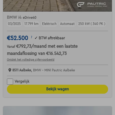
BMW i4
eDrive40
03/2025
17.799 km
Elektrisch
Automaat
250 kW ( 340 PK )
€52.500
1
✓
BTW aftrekbaar
€792,73
/maand
met een laatste
Vanaf
maandaflossing van
€16.542,73
Ontdek het volledige cijfervoorbeeld
8511 Aalbeke,
BMW - MINI Pautric Aalbeke
Vergelijk
Bekijk wagen