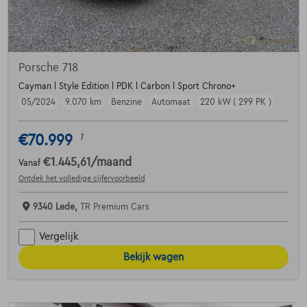
Porsche 718
Cayman l Style Edition l PDK l Carbon l Sport Chrono+
05/2024
9.070 km
Benzine
Automaat
220 kW ( 299 PK )
€70.999
1
€1.445,61
/maand
Vanaf
Ontdek het volledige cijfervoorbeeld
9340 Lede,
TR Premium Cars
Vergelijk
Bekijk wagen