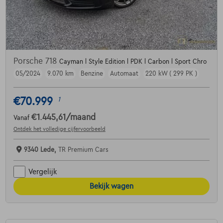
Porsche 718
Cayman l Style Edition l PDK l Carbon l Sport Chro
05/2024
9.070 km
Benzine
Automaat
220 kW ( 299 PK )
€70.999
1
€1.445,61
/maand
Vanaf
Ontdek het volledige cijfervoorbeeld
9340 Lede,
TR Premium Cars
Vergelijk
Bekijk wagen