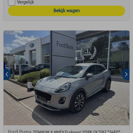
Vergelijk
Bekijk wagen
Ford Puma
TITANIUM X MHEV Ecoboost 125PK OC3767 *34871*