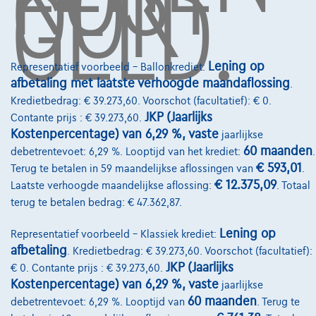
OOK
GELD.
Lease en persoonlijke lease
Over Ons
Lening op
Representatief voorbeeld – Ballonkrediet:
afbetaling met laatste verhoogde maandaflossing
.
Word klant
Kredietbedrag: € 39.273,60. Voorschot (facultatief): € 0.
Wie zijn we
JKP (Jaarlijks
Contante prijs : € 39.273,60.
Kostenpercentage) van 6,29 %, vaste
jaarlijkse
Kwaliteitscharter
60 maanden
debetrentevoet: 6,29 %. Looptijd van het krediet:
.
€ 593,01
Onze dealers
Terug te betalen in 59 maandelijkse aflossingen van
.
€ 12.375,09
Laatste verhoogde maandelijkse aflossing:
. Totaal
Onze partners
terug te betalen bedrag: € 47.362,87.
Onze team
Lening op
Representatief voorbeeld – Klassiek krediet:
Contact
afbetaling
. Kredietbedrag: € 39.273,60. Voorschot (facultatief):
JKP (Jaarlijks
€ 0. Contante prijs : € 39.273,60.
Kostenpercentage) van 6,29 %, vaste
jaarlijkse
60 maanden
debetrentevoet: 6,29 %. Looptijd van
. Terug te
@2024 TCS Mobility SA/NV Copyright