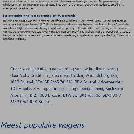
cruisecontrol, automatisch noodremmen, dodehoekwaarschuwing en meer. Met geavanceerde
rijhulpsystemen en innovatieve crashtests, biedt de Toyota Supra Coupé gemoedsrust op elke rit,
waar je ook naartoe gaat.
Een investering in rijplezier en prestige, ook tweedehands
Met zijn combinatie van stijl, prestatie, comfort en veiligheid is de Toyota Supra Coupé niet zomaar
een auto - het is een levensstijl. Zelfs als tweedehands voertuig behoudt de Toyota Supra Coupé zijn
waarde en blijft het een investering in rijplezier en prestige. Ervaar zelf de opwinding en het comfort
van dit buitengewone voertuig door vandaag nog een proefrit te maken. Met de Toyota Supra Coupé
kies je niet alleen voor een auto, maar voor een investering in rijplezier en prestige die blijft lonen voor
jarenlang rijplezier.
Onder voorbehoud van aanvaarding van uw kredietaanvraag
door Alpha Credit s.a., kredietverstrekker, Warandeberg 8/3,
1000 Brussel, BTW BE 0445.781.316, RPM Brussel. Adverteerder:
TCS Mobility S.A., agent in bijkomstige hoedanigheid, Boulevard
Albert II 4, B12, 1000 Brussel, BTW BE 1003.765.106, BE93 0019
6639 0767, RPM Brussel.
Meest populaire wagens