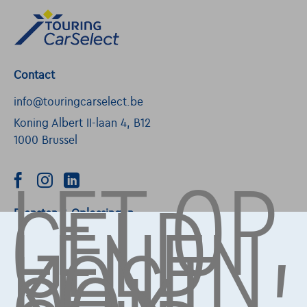
Contact
info@touringcarselect.be
Koning Albert II-laan 4, B12
1000 Brussel
LET OP,
GELD
LENEN
KOST
Diensten & Oplossingen
Pechverhelping verzekering
Financiering
Autoverzekering