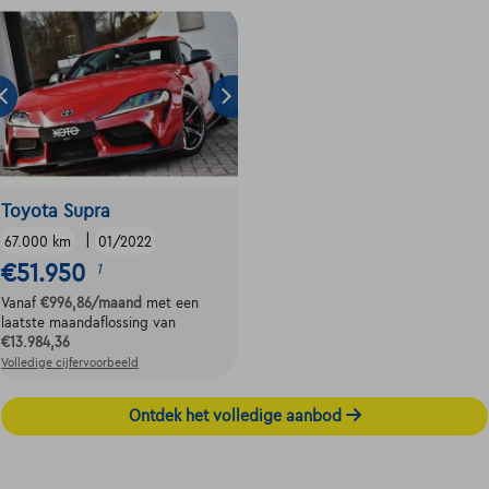
Toyota Supra
|
67.000 km
01/2022
€51.950
1
Vanaf
€996,86
/maand
met een
laatste maandaflossing van
€13.984,36
Volledige cijfervoorbeeld
Ontdek het volledige aanbod