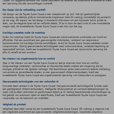
Coupé. Dit vlaggenschipmodel van Toyota belichaamt de essentie van automotive excellentie en biedt
een rijervaring die alle verwachtingen overtreft.
Een design dat de verbeelding overtreft
Het design van de Toyota Supra Coupé is een meesterwerk op zich. Met zijn gestroomlijnde
carrosserie, opvallende grille en kenmerkende koplampen trekt dit voertuig onmiddellijk de aandacht
op de weg. Elk aspect van het design is doordacht ontworpen om een blijvende indruk achter te
laten, van de elegante lijnen tot de verfijnde details. Of je nu door de stad cruist of over kronkelende
wegen rijdt, de tweedehands Toyota Supra Coupé is een lust voor het oog.
Krachtige prestaties onder de motorkap
Onder de motorkap biedt de Toyota Supra Coupé een indrukwekkende combinatie van kracht en
efficiëntie. Met een assortiment aan geavanceerde motoropties, variërend van responsieve
benzinemotoren tot krachtige hybride aandrijflijnen, levert de Toyota Supra Coupé prestaties zonder
compromissen. Dankzij geavanceerde technologieën zoals turbocompressie, variabele kleptiming en
regeneratief remmen, biedt een tweedehands Toyota Supra Coupé een dynamische rijervaring die
elke rit verheft tot een avontuur.
Een interieur van ongeëvenaarde luxe en comfort
Stap in het interieur van een Toyota Supra Coupé en laat je omarmen door luxe en comfort.
Hoogwaardige materialen, vakmanschap en doordachte details creëren een omgeving die de
zintuigen prikkelt en het rijplezier verhoogt. Met beschikbare opties zoals premium lederen bekleding,
verwarmde en geventileerde stoelen, en een geavanceerd infotainmentsysteem, biedt een
tweedehands Toyota Supra Coupé een ongeëvenaarde rijervaring voor bestuurders en passagiers.
Geavanceerde technologieën voor een verbonden rit
Innovatie staat centraal in de Toyota Supra Coupé. Met geavanceerde technologische functies zoals
een geïntegreerd infotainmentsysteem, intelligente rijhulpsystemen en connectiviteitsoplossingen op
maat, blijf je altijd verbonden en geïnformeerd tijdens je rit. Dankzij baanbrekende ontwikkelingen op
het gebied van autonoom rijden en elektrificatie, biedt een tweedehands Toyota Supra Coupé een
voorproefje van de toekomst van mobiliteit.
Veiligheid als prioriteit
Veiligheid staat altijd voorop bij een tweedehands Toyota Supra Coupé. Elk voertuig is uitgerust met
een uitgebreid assortiment aan geavanceerde veiligheidsvoorzieningen, waaronder adaptieve