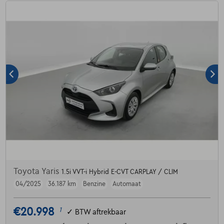
Toyota Yaris
1.5i VVT-i Hybrid E-CVT CARPLAY / CLIM
04/2025
36.187 km
Benzine
Automaat
€20.998
1
✓
BTW aftrekbaar