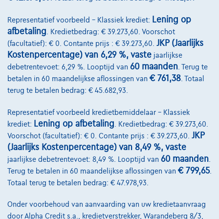
Lening op
Representatief voorbeeld – Klassiek krediet:
afbetaling
. Kredietbedrag: € 39.273,60. Voorschot
JKP (Jaarlijks
(facultatief): € 0. Contante prijs : € 39.273,60.
Kostenpercentage) van 6,29 %, vaste
jaarlijkse
60 maanden
debetrentevoet: 6,29 %. Looptijd van
. Terug te
Toyota Yaris
€ 761,38
betalen in 60 maandelijkse aflossingen van
. Totaal
Yaris 1.5i Dual VVT-iE Hybrid Automaat -Airco-Cam-5 Deurs-Multimedia-G
terug te betalen bedrag: € 45.682,93.
11/2021
99.969 km
Hybride
Automaat
68 kW ( 92 PK )
Representatief voorbeeld kredietbemiddelaar – Klassiek
€15.999
1
Lening op afbetaling
krediet:
. Kredietbedrag: € 39.273,60.
JKP
€307,00
/maand
met een laatste
Voorschot (facultatief): € 0. Contante prijs : € 39.273,60.
Vanaf
(Jaarlijks Kostenpercentage) van 8,49 %, vaste
maandaflossing van
€4.306,75
60 maanden
jaarlijkse debetrentevoet: 8,49 %. Looptijd van
.
Ontdek het volledige cijfervoorbeeld
€ 799,65
Terug te betalen in 60 maandelijkse aflossingen van
.
3600 Genk,
GMA Cars
Totaal terug te betalen bedrag: € 47.978,93.
Vergelijk
Onder voorbehoud van aanvaarding van uw kredietaanvraag
door Alpha Credit s.a., kredietverstrekker, Warandeberg 8/3,
Bekijk wagen