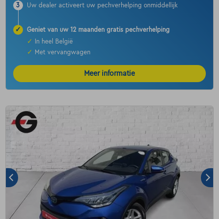
3
Uw dealer activeert uw pechverhelping onmiddellijk
✓
Geniet van uw 12 maanden gratis pechverhelping
✓
In heel België
✓
Met vervangwagen
Meer informatie