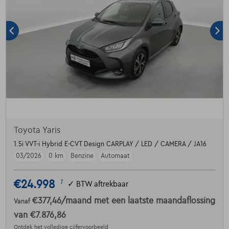
Toyota Yaris
1.5i VVT-i Hybrid E-CVT Design CARPLAY / LED / CAMERA / JA16
03/2026
0 km
Benzine
Automaat
€24.998
1
✓
BTW aftrekbaar
€377,46
/maand
met een laatste maandaflossing
Vanaf
van
€7.876,86
Ontdek het volledige cijfervoorbeeld