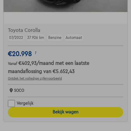
Toyota Corolla
07/2022
37.926 km
Benzine
Automaat
€20.998
1
€402,93
/maand
met een laatste
Vanaf
maandaflossing van
€5.652,43
Ontdek het volledige cijfervoorbeeld
SOCO
Vergelijk
Bekijk wagen