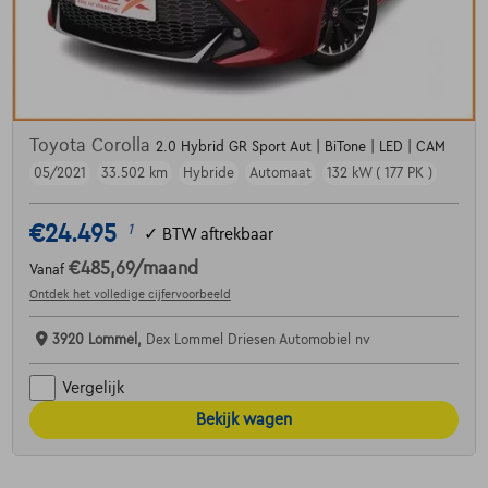
Toyota Corolla
2.0 Hybrid GR Sport Aut | BiTone | LED | CAM
05/2021
33.502 km
Hybride
Automaat
132 kW ( 177 PK )
€24.495
1
✓
BTW aftrekbaar
€485,69
/maand
Vanaf
Ontdek het volledige cijfervoorbeeld
3920 Lommel,
Dex Lommel Driesen Automobiel nv
Vergelijk
Bekijk wagen