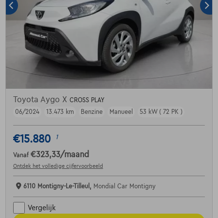
Toyota Aygo X
CROSS PLAY
06/2024
13.473 km
Benzine
Manueel
53 kW ( 72 PK )
€15.880
1
€323,33
/maand
Vanaf
Ontdek het volledige cijfervoorbeeld
6110 Montigny-Le-Tilleul,
Mondial Car Montigny
Vergelijk