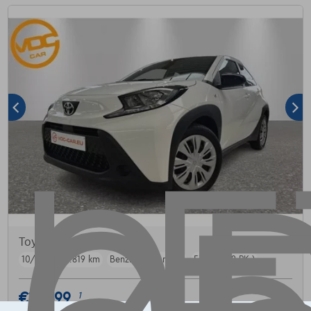
Toyota Aygo X
Play
10/2025
4.819 km
Benzine
Manueel
53 kW ( 72 PK )
€16.399
1