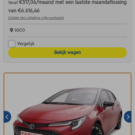
€317,06
/maand
met een laatste maandaflossing
Vanaf
van
€6.616,46
Ontdek het volledige cijfervoorbeeld
SOCO
Vergelijk
Bekijk wagen