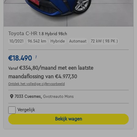
Toyota C-HR
1.8 Hybrid 98ch
10/2021
96.542 km
Hybride
Automaat
72 kW ( 98 PK )
€18.490
1
€354,80
/maand
met een laatste
Vanaf
maandaflossing van
€4.977,30
Ontdek het volledige cijfervoorbeeld
7033 Cuesmes,
Gvotreauto Mons
Vergelijk
Bekijk wagen