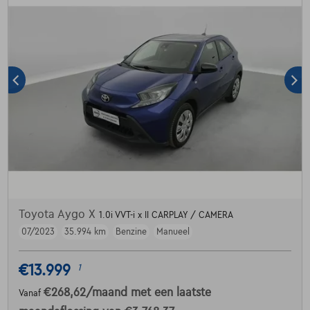
Toyota Aygo X
1.0i VVT-i x II CARPLAY / CAMERA
07/2023
35.994 km
Benzine
Manueel
€13.999
1
€268,62
/maand
met een laatste
Vanaf