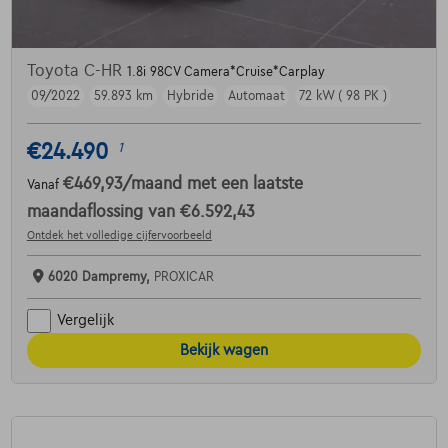
Toyota C-HR
1.8i 98CV Camera*Cruise*Carplay
09/2022
59.893 km
Hybride
Automaat
72 kW ( 98 PK )
€24.490
1
€469,93
/maand
met een laatste
Vanaf
maandaflossing van
€6.592,43
Ontdek het volledige cijfervoorbeeld
6020 Dampremy,
PROXICAR
Vergelijk
Bekijk wagen