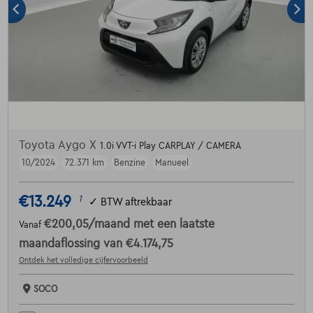
Toyota Aygo X
1.0i VVT-i Play CARPLAY / CAMERA
10/2024
72.371 km
Benzine
Manueel
€13.249
1
✓
BTW aftrekbaar
€200,05
/maand
met een laatste
Vanaf
maandaflossing van
€4.174,75
Ontdek het volledige cijfervoorbeeld
SOCO