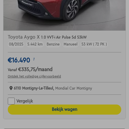
Toyota Aygo X
1.0 VVT-i Air Pulse 5d 53kW
08/2025
5.442 km
Benzine
Manueel
53 kW ( 72 PK )
€16.490
1
€335,75
/maand
Vanaf
Ontdek het volledige cijfervoorbeeld
6110 Montigny-Le-Tilleul,
Mondial Car Montigny
Vergelijk
Bekijk wagen