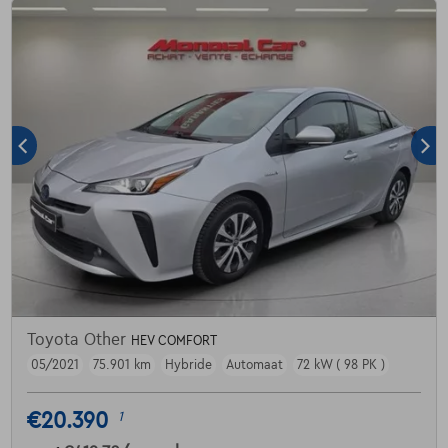
Toyota Other
HEV COMFORT
05/2021
75.901 km
Hybride
Automaat
72 kW ( 98 PK )
€20.390
1