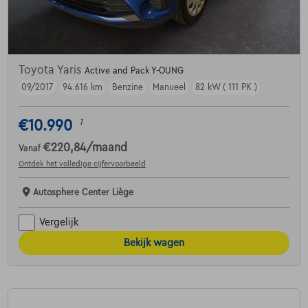
Toyota Yaris
Active and Pack Y-OUNG
09/2017
94.616 km
Benzine
Manueel
82 kW ( 111 PK )
€10.990
1
€220,84
/maand
Vanaf
Ontdek het volledige cijfervoorbeeld
Autosphere Center Liège
Vergelijk
Bekijk wagen