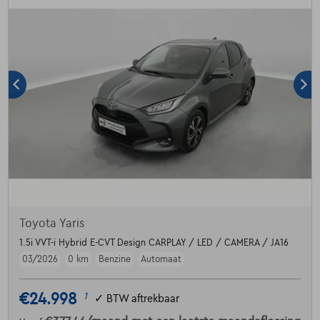
Toyota Yaris
1.5i VVT-i Hybrid E-CVT Design CARPLAY / LED / CAMERA / JA16
03/2026
0 km
Benzine
Automaat
€24.998
1
✓
BTW aftrekbaar