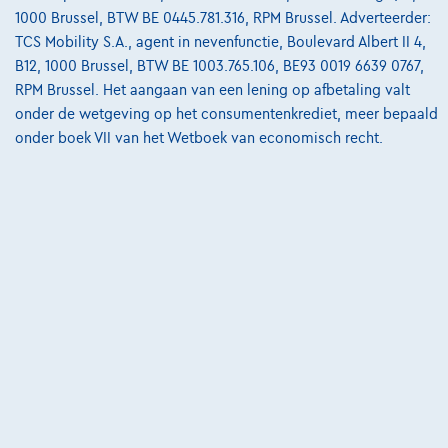
1000 Brussel, BTW BE 0445.781.316, RPM Brussel. Adverteerder:
TCS Mobility S.A., agent in nevenfunctie, Boulevard Albert II 4,
B12, 1000 Brussel, BTW BE 1003.765.106, BE93 0019 6639 0767,
RPM Brussel. Het aangaan van een lening op afbetaling valt
onder de wetgeving op het consumentenkrediet, meer bepaald
onder boek VII van het Wetboek van economisch recht.
Toyota Yaris
1.5i VVT-i Hybrid E-CVT CARPLAY / CLIM
03/2025
41.236 km
Benzine
Automaat