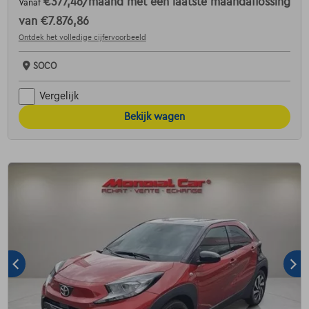
€377,46
/maand
met een laatste maandaflossing
Vanaf
van
€7.876,86
Ontdek het volledige cijfervoorbeeld
SOCO
Vergelijk
Bekijk wagen