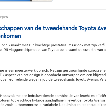
repen.
enschappen van de tweedehands Toyota Av
menkomen
indruk maakt met zijn krachtige prestaties, maar ook met zijn verfi
Dit vlaggenschipmodel van Toyota belichaamt de essentie van auto
e is een meesterwerk op zich. Met zijn gestroomlijnde carrosserie
Elk aspect van het design is doordacht ontworpen om een blijvende i
 of over kronkelende wegen rijdt, de tweedehands Toyota Avensis Ve
 Monovolume een indrukwekkende combinatie van kracht en efficië
oren tot krachtige hybride aandrijflijnen, levert de Toyota Avens
n zoals turbocompressie, variabele kleptiming en regeneratief r