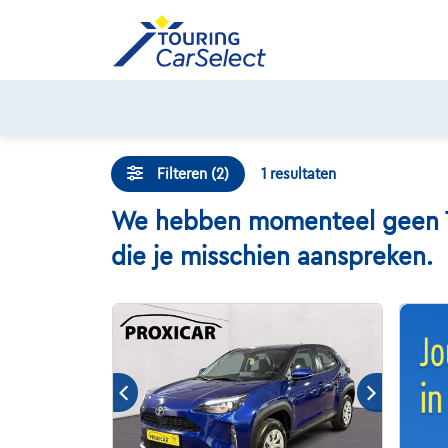
Skip
to
content
Filteren (2)
1
resultaten
We hebben momenteel geen Toy
die je misschien aanspreken.