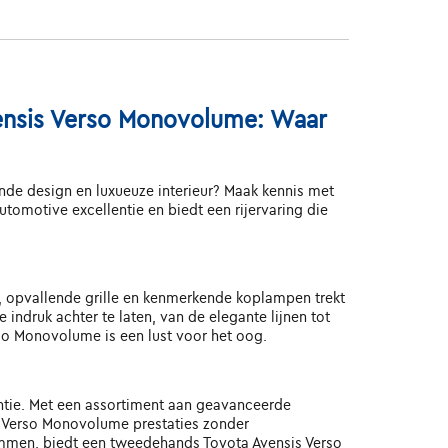
ensis Verso Monovolume: Waar
jnde design en luxueuze interieur? Maak kennis met
motive excellentie en biedt een rijervaring die
, opvallende grille en kenmerkende koplampen trekt
ndruk achter te laten, van de elegante lijnen tot
rso Monovolume is een lust voor het oog.
ntie. Met een assortiment aan geavanceerde
is Verso Monovolume prestaties zonder
emmen, biedt een tweedehands Toyota Avensis Verso