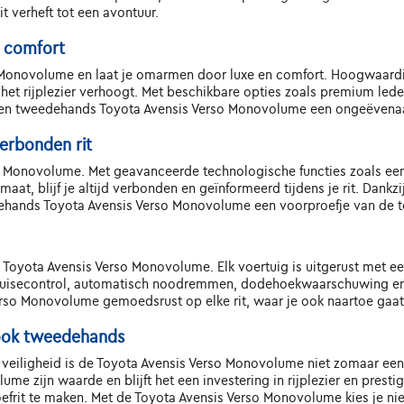
t verheft tot een avontuur.
n comfort
so Monovolume en laat je omarmen door luxe en comfort. Hoogwaar
 het rijplezier verhoogt. Met beschikbare opties zoals premium led
en tweedehands Toyota Avensis Verso Monovolume een ongeëvenaard
erbonden rit
so Monovolume. Met geavanceerde technologische functies zoals een
aat, blijf je altijd verbonden en geïnformeerd tijdens je rit. Dan
edehands Toyota Avensis Verso Monovolume een voorproefje van de t
s Toyota Avensis Verso Monovolume. Elk voertuig is uitgerust met 
cruisecontrol, automatisch noodremmen, dodehoekwaarschuwing en
erso Monovolume gemoedsrust op elke rit, waar je ook naartoe gaat
, ook tweedehands
en veiligheid is de Toyota Avensis Verso Monovolume niet zomaar een 
e zijn waarde en blijft het een investering in rijplezier en presti
rit te maken. Met de Toyota Avensis Verso Monovolume kies je niet