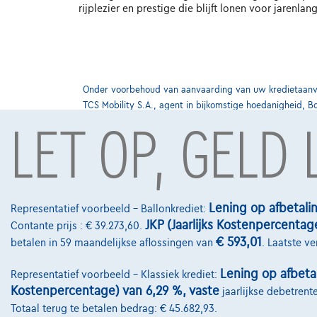
rijplezier en prestige die blijft lonen voor jarenlang 
Onder voorbehoud van aanvaarding van uw kredietaanvra
TCS Mobility S.A., agent in bijkomstige hoedanigheid, B
LET OP, GELD
Contact
info@touringcar
Lening op afbetali
Representatief voorbeeld – Ballonkrediet:
JKP (Jaarlijks Kostenpercentag
Koning Albert II
Contante prijs : € 39.273,60.
€ 593,01
betalen in 59 maandelijkse aflossingen van
. Laatste v
1000 Brussel
Lening op afbeta
Representatief voorbeeld – Klassiek krediet:
Kostenpercentage) van 6,29 %, vaste
jaarlijkse debetrent
Totaal terug te betalen bedrag: € 45.682,93.