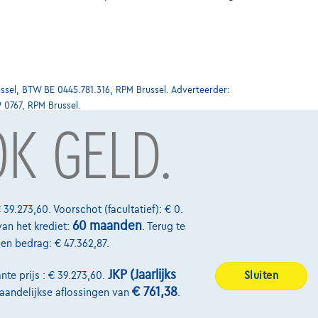
ssel, BTW BE 0445.781.316, RPM Brussel. Adverteerder:
9 0767, RPM Brussel.
OK GELD.
Over Ons
Word klant
 39.273,60. Voorschot (facultatief): € 0.
60 maanden
van het krediet:
. Terug te
Wie zijn we
alen bedrag: € 47.362,87.
Kwaliteitscharter
JKP (Jaarlijks
nte prijs : € 39.273,60.
Sluiten
Onze dealers
€ 761,38
maandelijkse aflossingen van
.
Onze partners