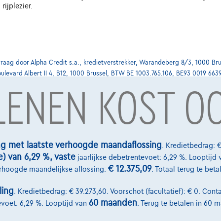
rijplezier.
ag door Alpha Credit s.a., kredietverstrekker, Warandeberg 8/3, 1000 Bru
oulevard Albert II 4, B12, 1000 Brussel, BTW BE 1003.765.106, BE93 0019 663
 LENEN KOST O
Diensten & Oplossingen
select.be
Pechverhelping verzekering
ng met laatste verhoogde maandaflossing
. Kredietbedrag: €
e) van 6,29 %, vaste
-laan 4, B12
jaarlijkse debetrentevoet: 6,29 %. Looptijd 
Financiering
€ 12.375,09
erhoogde maandelijkse aflossing:
. Totaal terug te bet
Autoverzekering
ling
. Kredietbedrag: € 39.273,60. Voorschot (facultatief): € 0. Conta
Lease en persoonlijke lease
60 maanden
evoet: 6,29 %. Looptijd van
. Terug te betalen in 60 