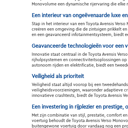
Monovolume een dynamische rijervaring die elke ri
Een interieur van ongeëvenaarde luxe e
Stap in het interieur van een Toyota Avensis Ver
creëren een omgeving die de zintuigen prikkelt en
en een geavanceerd infotainmentsysteem, biedt e
Geavanceerde technologieën voor een v
Innovatie staat centraal in de Toyota Avensis Ver
rijhulpsystemen en connectiviteitsoplossingen op m
autonoom rijden en elektrificatie, biedt een twe
Veiligheid als prioriteit
Veiligheid staat altijd voorop bij een tweedehand
veiligheidsvoorzieningen, waaronder adaptieve 
innovatieve crashtests, biedt de Toyota Avensis V
Een investering in rijplezier en prestige
Met zijn combinatie van stijl, prestatie, comfort 
voertuig behoudt de Toyota Avensis Verso Monovolum
buitengewone voertuig door vandaag nog een proef