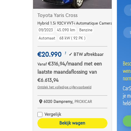
Toyota Yaris Cross
Hybrid 1.5i 92CV VVT-i Automatique Camera*Carplay
09/2023
45.090 km
Benzine
Automaat
68 kW ( 92 PK )
€20.990
1
✓
BTW aftrekbaar
€316,94
/maand
met een
Vanaf
laatste maandaflossing van
€6.613,94
Ontdek het volledige cijfervoorbeeld
6020 Dampremy,
PROXICAR
Vergelijk
Bekijk wagen