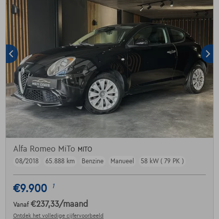
Alfa Romeo MiTo
MITO
08/2018
65.888 km
Benzine
Manueel
58 kW ( 79 PK )
€9.900
1
€237,33
/maand
Vanaf
Ontdek het volledige cijfervoorbeeld