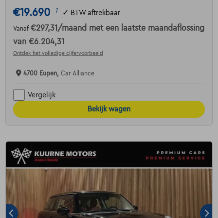
€19.690
1
✓
BTW aftrekbaar
€297,31
/maand
met een laatste maandaflossing
Vanaf
van
€6.204,31
Ontdek het volledige cijfervoorbeeld
4700 Eupen,
Car Alliance
Vergelijk
Bekijk wagen