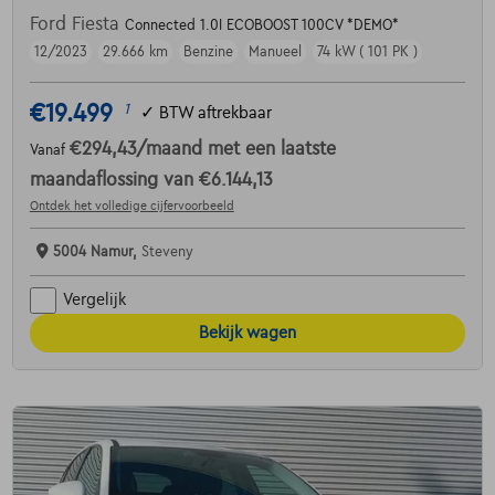
Ford Fiesta
Connected 1.0I ECOBOOST 100CV *DEMO*
12/2023
29.666 km
Benzine
Manueel
74 kW ( 101 PK )
€19.499
1
✓
BTW aftrekbaar
€294,43
/maand
met een laatste
Vanaf
maandaflossing van
€6.144,13
Ontdek het volledige cijfervoorbeeld
5004 Namur,
Steveny
Vergelijk
Bekijk wagen