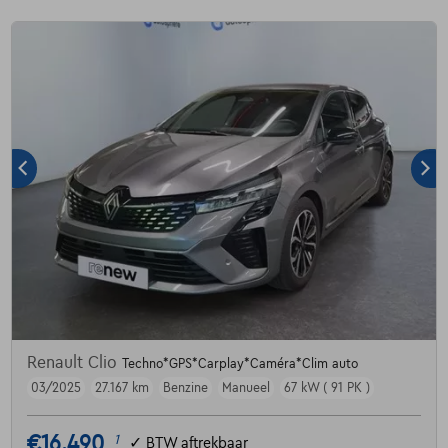
Renault Clio
Techno*GPS*Carplay*Caméra*Clim auto
03/2025
27.167 km
Benzine
Manueel
67 kW ( 91 PK )
€16.490
1
✓
BTW aftrekbaar