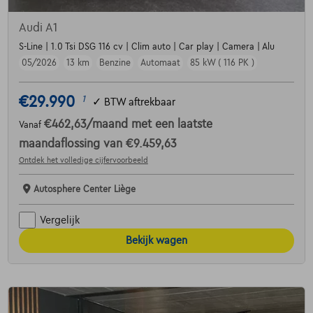
Audi A1
S-Line | 1.0 Tsi DSG 116 cv | Clim auto | Car play | Camera | Alu
05/2026
13 km
Benzine
Automaat
85 kW ( 116 PK )
€29.990
1
✓
BTW aftrekbaar
€462,63
/maand
met een laatste
Vanaf
maandaflossing van
€9.459,63
Ontdek het volledige cijfervoorbeeld
Autosphere Center Liège
Vergelijk
Bekijk wagen