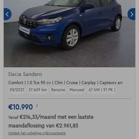
Dacia Sandero
Comfort | 1.0 Tce 90 cv | Clim | Cruise | Carplay | Capteurs arr
09/2021
37.409 km
Benzine
Manueel
67 kW ( 91 PK )
€10.990
1
€214,33
/maand
met een laatste
Vanaf
maandaflossing van
€2.961,83
Ontdek het volledige cijfervoorbeeld