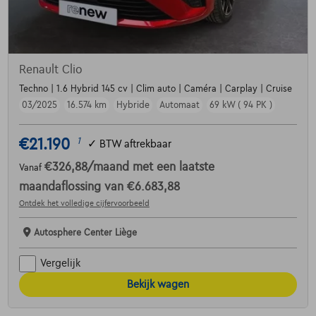
Renault Clio
Techno | 1.6 Hybrid 145 cv | Clim auto | Caméra | Carplay | Cruise
03/2025
16.574 km
Hybride
Automaat
69 kW ( 94 PK )
€21.190
1
✓
BTW aftrekbaar
€326,88
/maand
met een laatste
Vanaf
maandaflossing van
€6.683,88
Ontdek het volledige cijfervoorbeeld
Autosphere Center Liège
Vergelijk
Bekijk wagen