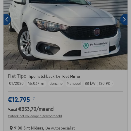
Fiat Tipo
Tipo hatchback 1.4 T-Jet Mirror
01/2020
46.037 km
Benzine
Manueel
88 kW ( 120 PK )
€12.795
1
€253,70
/maand
Vanaf
Ontdek het volledige cijfervoorbeeld
9100 Sint-Niklaas,
De Autospecialist