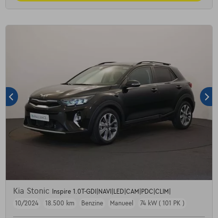
Kia Stonic
Inspire 1.0T-GDI|NAVI|LED|CAM|PDC|CLIM|
10/2024
18.500 km
Benzine
Manueel
74 kW ( 101 PK )