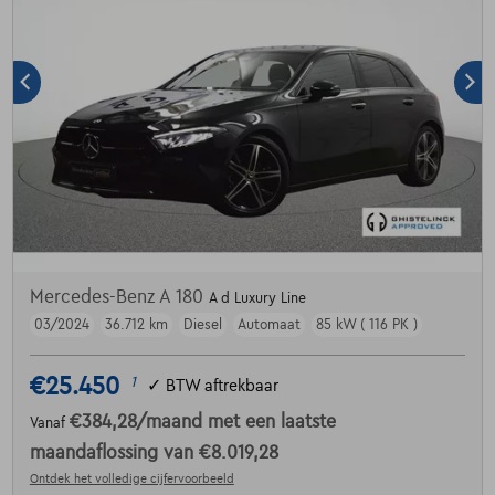
Mercedes-Benz A 180
A d Luxury Line
03/2024
36.712 km
Diesel
Automaat
85 kW ( 116 PK )
€25.450
1
✓
BTW aftrekbaar
€384,28
/maand
met een laatste
Vanaf
maandaflossing van
€8.019,28
Ontdek het volledige cijfervoorbeeld