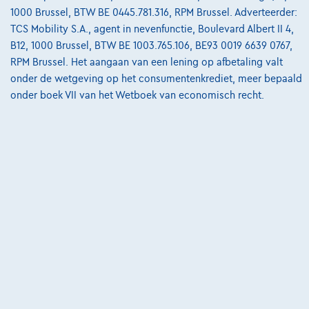
€277,52
/maand
met een laatste
Vanaf
1000 Brussel, BTW BE 0445.781.316, RPM Brussel. Adverteerder:
maandaflossing van
€5.674,52
TCS Mobility S.A., agent in nevenfunctie, Boulevard Albert II 4,
B12, 1000 Brussel, BTW BE 1003.765.106, BE93 0019 6639 0767,
Ontdek het volledige cijfervoorbeeld
RPM Brussel. Het aangaan van een lening op afbetaling valt
Groupe Autosphere Arlon
onder de wetgeving op het consumentenkrediet, meer bepaald
onder boek VII van het Wetboek van economisch recht.
Vergelijk
Bekijk wagen