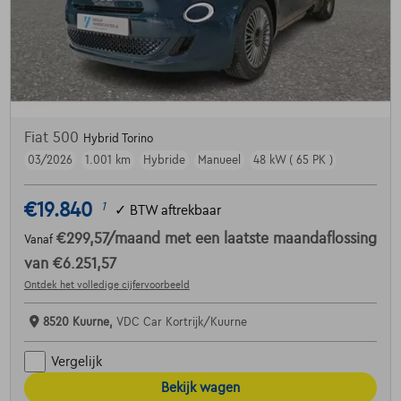
Fiat 500
Hybrid Torino
03/2026
1.001 km
Hybride
Manueel
48 kW ( 65 PK )
€19.840
1
✓
BTW aftrekbaar
€299,57
/maand
met een laatste maandaflossing
Vanaf
van
€6.251,57
Ontdek het volledige cijfervoorbeeld
8520 Kuurne,
VDC Car Kortrijk/Kuurne
Vergelijk
Bekijk wagen