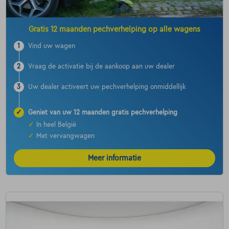
Gratis 12 maanden pechverhelping op alle wagens
1
Vind uw wagen
2
Vraag de activatie bij de aankoop aan uw dealer
3
Uw dealer activeert uw pechverhelping onmiddellijk
✓
Geniet van uw 12 maanden gratis pechverhelping
✓
In heel België
✓
Met vervangwagen
Meer informatie