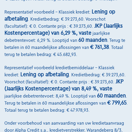
Lening op
Representatief voorbeeld – Klassiek krediet:
afbetaling
. Kredietbedrag: € 39.273,60. Voorschot
JKP (Jaarlijks
(facultatief): € 0. Contante prijs : € 39.273,60.
Kostenpercentage) van 6,29 %, vaste
jaarlijkse
60 maanden
debetrentevoet: 6,29 %. Looptijd van
. Terug te
€ 761,38
betalen in 60 maandelijkse aflossingen van
. Totaal
terug te betalen bedrag: € 45.682,93.
Representatief voorbeeld kredietbemiddelaar – Klassiek
Lening op afbetaling
krediet:
. Kredietbedrag: € 39.273,60.
JKP
Voorschot (facultatief): € 0. Contante prijs : € 39.273,60.
(Jaarlijks Kostenpercentage) van 8,49 %, vaste
Skoda Fabia
60 maanden
jaarlijkse debetrentevoet: 8,49 %. Looptijd van
.
€ 799,65
Terug te betalen in 60 maandelijkse aflossingen van
.
Selection | 1.0 TSI 150CV | Virtual Cockpit | Clim | Carplay | Capteurs AR
Totaal terug te betalen bedrag: € 47.978,93.
06/2025
17.655 km
Benzine
Manueel
70 kW ( 95 PK )
Onder voorbehoud van aanvaarding van uw kredietaanvraag
€17.990
1
✓
BTW aftrekbaar
door Alpha Credit s.a., kredietverstrekker, Warandeberg 8/3,