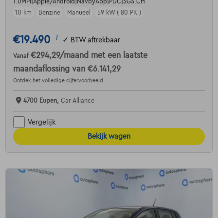
1.0MPI|Apple/Android|NavbyApp|PDC|SGS.CH
10 km
Benzine
Manueel
59 kW ( 80 PK )
€19.490
1
✓
BTW aftrekbaar
€294,29
/maand
met een laatste
Vanaf
maandaflossing van
€6.141,29
Ontdek het volledige cijfervoorbeeld
4700 Eupen,
Car Alliance
Vergelijk
Bekijk wagen