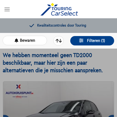
Skip
to
content
Gratis 12 maanden pechverhelping
Bewaren
Filteren (1)
We hebben momenteel geen TD2000
beschikbaar, maar hier zijn een paar
alternatieven die je misschien aanspreken.