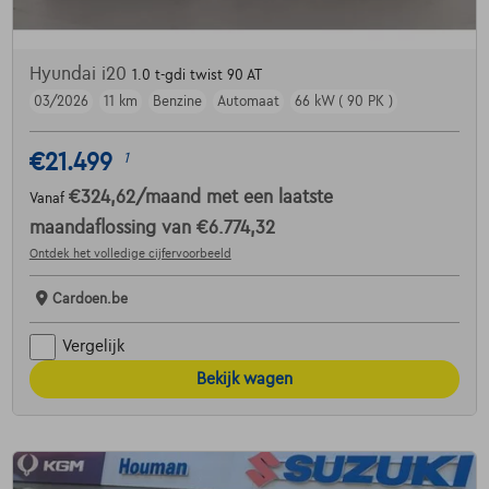
Hyundai i20
1.0 t-gdi twist 90 AT
03/2026
11 km
Benzine
Automaat
66 kW ( 90 PK )
€21.499
1
€324,62
/maand
met een laatste
Vanaf
maandaflossing van
€6.774,32
Ontdek het volledige cijfervoorbeeld
Cardoen.be
Vergelijk
Bekijk wagen