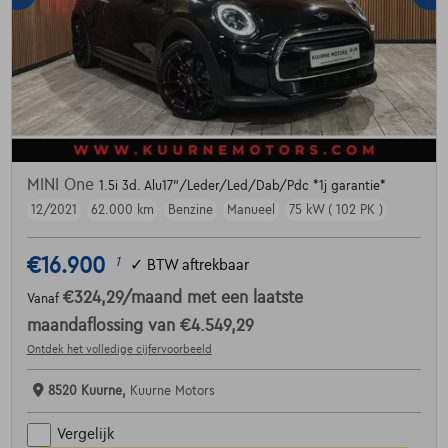
MINI One
1.5i 3d. Alu17"/Leder/Led/Dab/Pdc *1j garantie*
12/2021
62.000 km
Benzine
Manueel
75 kW ( 102 PK )
€16.900
1
✓
BTW aftrekbaar
€324,29
/maand
met een laatste
Vanaf
maandaflossing van
€4.549,29
Ontdek het volledige cijfervoorbeeld
8520 Kuurne,
Kuurne Motors
Vergelijk