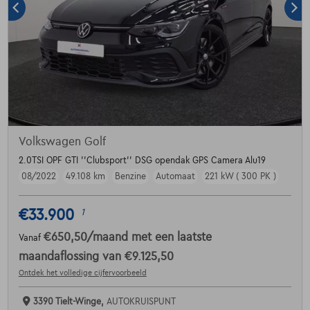
Volkswagen Golf
2.0TSI OPF GTI ''Clubsport'' DSG opendak GPS Camera Alu19
08/2022
49.108 km
Benzine
Automaat
221 kW ( 300 PK )
€33.900
1
€650,50
/maand
met een laatste
Vanaf
maandaflossing van
€9.125,50
Ontdek het volledige cijfervoorbeeld
3390 Tielt-Winge,
AUTOKRUISPUNT