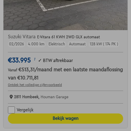
Suzuki Vitara
E-Vitara 61 KWH 2WD GLX automaat
02/2026
4.000 km
Elektrisch
Automaat
128 kW ( 174 PK )
€33.995
1
✓
BTW aftrekbaar
€513,31
/maand
met een laatste maandaflossing
Vanaf
van
€10.711,81
Ontdek het volledige cijfervoorbeeld
2811 Hombeek,
Houman Garage
Vergelijk
Bekijk wagen