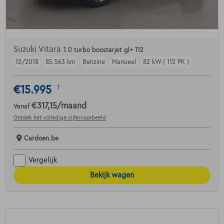
Suzuki Vitara
1.0 turbo boosterjet gl+ 112
12/2018
85.563 km
Benzine
Manueel
82 kW ( 112 PK )
€15.995
1
€317,15
/maand
Vanaf
Ontdek het volledige cijfervoorbeeld
Cardoen.be
Vergelijk
Bekijk wagen