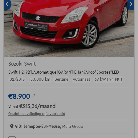
Suzuki Swift
Swift 1.2i ?BT.Automatique?GARANTIE 1an?Airco*5portes*LED
02/2018
150.000 km
Benzine
Automaat
69 kW ( 94 PK )
€8.900
1
€213,36
/maand
Vanaf
Ontdek het volledige cijfervoorbeeld
4101 Jemeppe-Sur-Meuse,
Multi Group