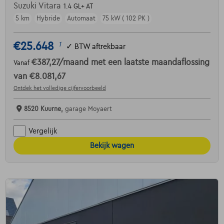
Suzuki Vitara
1.4 GL+ AT
5 km
Hybride
Automaat
75 kW ( 102 PK )
€25.648
1
✓
BTW aftrekbaar
€387,27
/maand
met een laatste maandaflossing
Vanaf
van
€8.081,67
Ontdek het volledige cijfervoorbeeld
8520 Kuurne,
garage Moyaert
Vergelijk
Bekijk wagen