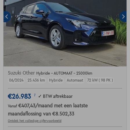
Suzuki Other
Hybride - AUTOMAAT - 25000km
06/2024
25.436 km
Hybride
Automaat
72 kW ( 98 PK )
€26.983
1
✓
BTW aftrekbaar
€407,43
/maand
met een laatste
Vanaf
maandaflossing van
€8.502,33
Ontdek het volledige cijfervoorbeeld