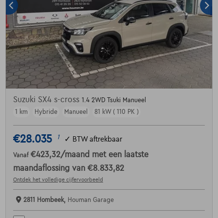
Suzuki SX4 s-cross
1.4 2WD Tsuki Manueel
1 km
Hybride
Manueel
81 kW ( 110 PK )
€28.035
1
✓
BTW aftrekbaar
€423,32
/maand
met een laatste
Vanaf
maandaflossing van
€8.833,82
Ontdek het volledige cijfervoorbeeld
2811 Hombeek,
Houman Garage