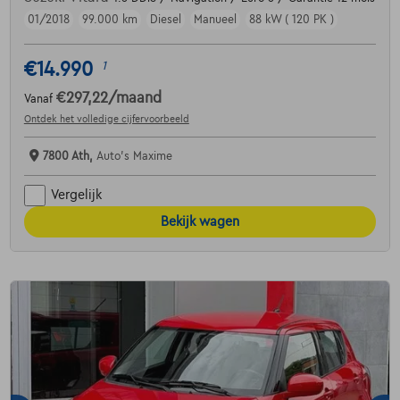
01/2018
99.000 km
Diesel
Manueel
88 kW ( 120 PK )
€14.990
1
€297,22
/maand
Vanaf
Ontdek het volledige cijfervoorbeeld
7800 Ath,
Auto's Maxime
Vergelijk
Bekijk wagen