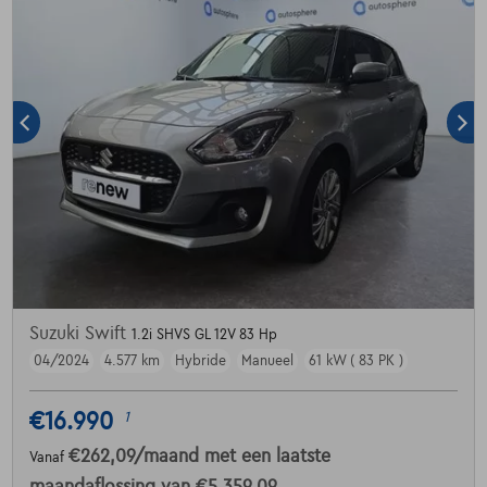
Suzuki Swift
1.2i SHVS GL 12V 83 Hp
04/2024
4.577 km
Hybride
Manueel
61 kW ( 83 PK )
€16.990
1
€262,09
/maand
met een laatste
Vanaf