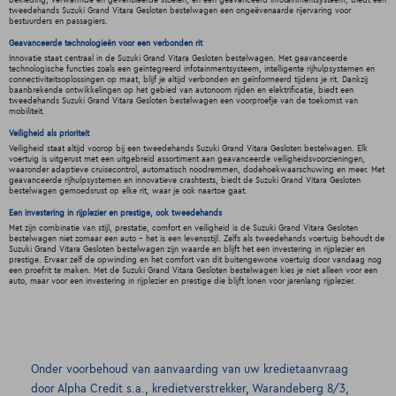
bekleding, verwarmde en geventileerde stoelen, en een geavanceerd infotainmentsysteem, biedt een
tweedehands Suzuki Grand Vitara Gesloten bestelwagen een ongeëvenaarde rijervaring voor
bestuurders en passagiers.
Geavanceerde technologieën voor een verbonden rit
Innovatie staat centraal in de Suzuki Grand Vitara Gesloten bestelwagen. Met geavanceerde
technologische functies zoals een geïntegreerd infotainmentsysteem, intelligente rijhulpsystemen en
connectiviteitsoplossingen op maat, blijf je altijd verbonden en geïnformeerd tijdens je rit. Dankzij
baanbrekende ontwikkelingen op het gebied van autonoom rijden en elektrificatie, biedt een
tweedehands Suzuki Grand Vitara Gesloten bestelwagen een voorproefje van de toekomst van
mobiliteit.
Veiligheid als prioriteit
Veiligheid staat altijd voorop bij een tweedehands Suzuki Grand Vitara Gesloten bestelwagen. Elk
voertuig is uitgerust met een uitgebreid assortiment aan geavanceerde veiligheidsvoorzieningen,
waaronder adaptieve cruisecontrol, automatisch noodremmen, dodehoekwaarschuwing en meer. Met
geavanceerde rijhulpsystemen en innovatieve crashtests, biedt de Suzuki Grand Vitara Gesloten
bestelwagen gemoedsrust op elke rit, waar je ook naartoe gaat.
Een investering in rijplezier en prestige, ook tweedehands
Met zijn combinatie van stijl, prestatie, comfort en veiligheid is de Suzuki Grand Vitara Gesloten
bestelwagen niet zomaar een auto - het is een levensstijl. Zelfs als tweedehands voertuig behoudt de
Suzuki Grand Vitara Gesloten bestelwagen zijn waarde en blijft het een investering in rijplezier en
prestige. Ervaar zelf de opwinding en het comfort van dit buitengewone voertuig door vandaag nog
een proefrit te maken. Met de Suzuki Grand Vitara Gesloten bestelwagen kies je niet alleen voor een
auto, maar voor een investering in rijplezier en prestige die blijft lonen voor jarenlang rijplezier.
Onder voorbehoud van aanvaarding van uw kredietaanvraag
door Alpha Credit s.a., kredietverstrekker, Warandeberg 8/3,