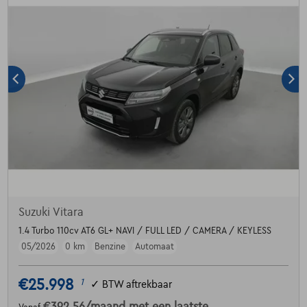
Suzuki Vitara
1.4 Turbo 110cv AT6 GL+ NAVI / FULL LED / CAMERA / KEYLESS
05/2026
0 km
Benzine
Automaat
€25.998
1
✓
BTW aftrekbaar
€392,56
/maand
met een laatste