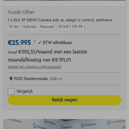
Suzuki Other
1.4 GLX SP (NEW) Camera pdc ar, adapt cr control, zetelverw
10 km
Hybride
Manueel
95 kW ( 129 PK )
€25.995
1
✓
BTW aftrekbaar
€392,51
/maand
met een laatste
Vanaf
maandaflossing van
€8.191,01
Ontdek het volledige cijfervoorbeeld
9200 Dendermonde,
DAB nv
Vergelijk
Bekijk wagen