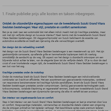
1. Finale publieke prijs alle kosten en taksen inbegrepen.
Ontdek de uitzonderlijke eigenschappen van de tweedehands Suzuki Grand Vitara
Gesloten bestelwagen: Waar stijl, prestatie en comfort samenkomen
Ben je op zoek naar een automodel dat niet alleen indruk maakt met zijn krachtige prestaties, maar
ook met zijn verfijnde design en luxueuze interieur? Maak kennis met de tweedehands Suzuki Grand
Vitara Gesloten bestelwagen. Dit vlaggenschipmodel van Suzuki belichaamt de essentie van
automotive excellentie en biedt een rijervaring die alle verwachtingen overtreft.
Een design dat de verbeelding overtreft
Het design van de Suzuki Grand Vitara Gesloten bestelwagen is een meesterwerk op zich. Met zijn
gestroomlijnde carrosserie, opvallende grille en kenmerkende koplampen trekt dit voertuig
onmiddellijk de aandacht op de weg. Elk aspect van het design is doordacht ontworpen om een
blijvende indruk achter te laten, van de elegante lijnen tot de verfijnde details. Of je nu door de stad
cruist of over kronkelende wegen rijdt, de tweedehands Suzuki Grand Vitara Gesloten bestelwagen is
een lust voor het oog.
Krachtige prestaties onder de motorkap
Onder de motorkap biedt de Suzuki Grand Vitara Gesloten bestelwagen een indrukwekkende
combinatie van kracht en efficiëntie. Met een assortiment aan geavanceerde motoropties, variërend
van responsieve benzinemotoren tot krachtige hybride aandrijflijnen, levert de Suzuki Grand Vitara
Gesloten bestelwagen prestaties zonder compromissen. Dankzij geavanceerde technologieën zoals
turbocompressie, variabele kleptiming en regeneratief remmen, biedt een tweedehands Suzuki Grand
Vitara Gesloten bestelwagen een dynamische rijervaring die elke rit verheft tot een avontuur.
Een interieur van ongeëvenaarde luxe en comfort
Stap in het interieur van een Suzuki Grand Vitara Gesloten bestelwagen en laat je omarmen door luxe
en comfort. Hoogwaardige materialen, vakmanschap en doordachte details creëren een omgeving
die de zintuigen prikkelt en het rijplezier verhoogt. Met beschikbare opties zoals premium lederen