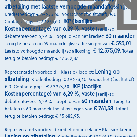
afbetaling met laatste verhoogde maandaflossing
.
Kredietbedrag: € 39.273,60. Voorschot (facultatief): € 0.
Diensten & Oplossingen
JKP (Jaarlijks
Contante prijs : € 39.273,60.
Pechverhelping verzekering
Kostenpercentage) van 6,29 %, vaste
jaarlijkse
60 maanden
debetrentevoet: 6,29 %. Looptijd van het krediet:
.
Financiering
€ 593,01
Terug te betalen in 59 maandelijkse aflossingen van
.
€ 12.375,09
Laatste verhoogde maandelijkse aflossing:
. Totaal
Autoverzekering
terug te betalen bedrag: € 47.362,87.
Lease en persoonlijke lease
Lening op
Representatief voorbeeld – Klassiek krediet:
afbetaling
. Kredietbedrag: € 39.273,60. Voorschot (facultatief):
Over Ons
JKP (Jaarlijks
€ 0. Contante prijs : € 39.273,60.
Kostenpercentage) van 6,29 %, vaste
jaarlijkse
Word klant
60 maanden
debetrentevoet: 6,29 %. Looptijd van
. Terug te
Wie zijn we
€ 761,38
betalen in 60 maandelijkse aflossingen van
. Totaal
terug te betalen bedrag: € 45.682,93.
Kwaliteitscharter
Representatief voorbeeld kredietbemiddelaar – Klassiek krediet:
Onze dealers
Lening op afbetaling