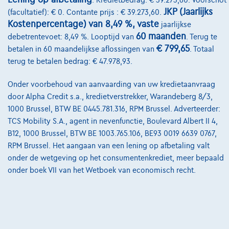
. Kredietbedrag: € 39.273,60. Voorschot
Onze partners
JKP (Jaarlijks
(facultatief): € 0. Contante prijs : € 39.273,60.
Kostenpercentage) van 8,49 %, vaste
jaarlijkse
Onze team
60 maanden
debetrentevoet: 8,49 %. Looptijd van
. Terug te
Contact
€ 799,65
betalen in 60 maandelijkse aflossingen van
. Totaal
terug te betalen bedrag: € 47.978,93.
Onder voorbehoud van aanvaarding van uw kredietaanvraag
@2024 TCS Mobility SA/NV Copyright
door Alpha Credit s.a., kredietverstrekker, Warandeberg 8/3,
1000 Brussel, BTW BE 0445.781.316, RPM Brussel. Adverteerder:
Algemene Voorwaarden
TCS Mobility S.A., agent in nevenfunctie, Boulevard Albert II 4,
B12, 1000 Brussel, BTW BE 1003.765.106, BE93 0019 6639 0767,
Bijstandsvoorwaarden
RPM Brussel. Het aangaan van een lening op afbetaling valt
Privacyverklaring
onder de wetgeving op het consumentenkrediet, meer bepaald
onder boek VII van het Wetboek van economisch recht.
Cookiebeleid
Kwaliteitscharter
Site Map