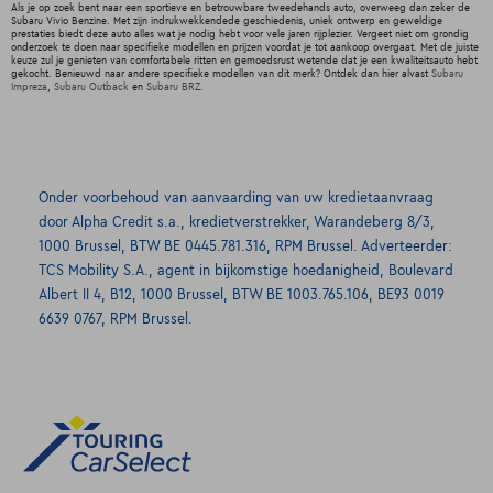
Als je op zoek bent naar een sportieve en betrouwbare tweedehands auto, overweeg dan zeker de
Subaru Vivio Benzine. Met zijn indrukwekkendede geschiedenis, uniek ontwerp en geweldige
prestaties biedt deze auto alles wat je nodig hebt voor vele jaren rijplezier. Vergeet niet om grondig
onderzoek te doen naar specifieke modellen en prijzen voordat je tot aankoop overgaat. Met de juiste
keuze zul je genieten van comfortabele ritten en gemoedsrust wetende dat je een kwaliteitsauto hebt
gekocht. Benieuwd naar andere specifieke modellen van dit merk? Ontdek dan hier alvast
Subaru
Impreza
,
Subaru Outback
en
Subaru BRZ
.
Onder voorbehoud van aanvaarding van uw kredietaanvraag
door Alpha Credit s.a., kredietverstrekker, Warandeberg 8/3,
1000 Brussel, BTW BE 0445.781.316, RPM Brussel. Adverteerder:
TCS Mobility S.A., agent in bijkomstige hoedanigheid, Boulevard
Albert II 4, B12, 1000 Brussel, BTW BE 1003.765.106, BE93 0019
6639 0767, RPM Brussel.