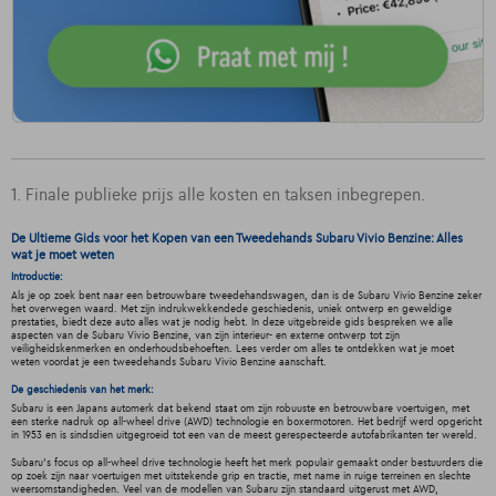
1. Finale publieke prijs alle kosten en taksen inbegrepen.
De Ultieme Gids voor het Kopen van een Tweedehands Subaru Vivio Benzine: Alles
wat je moet weten
Introductie:
Als je op zoek bent naar een betrouwbare tweedehandswagen, dan is de Subaru Vivio Benzine zeker
het overwegen waard. Met zijn indrukwekkendede geschiedenis, uniek ontwerp en geweldige
prestaties, biedt deze auto alles wat je nodig hebt. In deze uitgebreide gids bespreken we alle
aspecten van de Subaru Vivio Benzine, van zijn interieur- en externe ontwerp tot zijn
veiligheidskenmerken en onderhoudsbehoeften. Lees verder om alles te ontdekken wat je moet
weten voordat je een tweedehands Subaru Vivio Benzine aanschaft.
De geschiedenis van het merk:
Subaru is een Japans automerk dat bekend staat om zijn robuuste en betrouwbare voertuigen, met
een sterke nadruk op all-wheel drive (AWD) technologie en boxermotoren. Het bedrijf werd opgericht
in 1953 en is sindsdien uitgegroeid tot een van de meest gerespecteerde autofabrikanten ter wereld.
Subaru's focus op all-wheel drive technologie heeft het merk populair gemaakt onder bestuurders die
op zoek zijn naar voertuigen met uitstekende grip en tractie, met name in ruige terreinen en slechte
weersomstandigheden. Veel van de modellen van Subaru zijn standaard uitgerust met AWD,