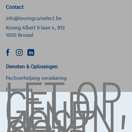
Contact
info@touringcarselect.be
Koning Albert II-laan 4, B12
1000 Brussel
LET OP,
Diensten & Oplossingen
GELD
Pechverhelping verzekering
LENEN
Financiering
KOST
Autoverzekering
Lease en persoonlijke lease
Over Ons