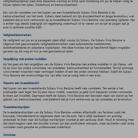
veiligheidssystemen zoals lane departure warning en blind spot monitoring om jou te helpen veilig te
blijven tijdens het rijden. Onderhoud en betrouwbaarheid:
Een van de voordelen van het kopen van een tweedehands Subaru Vivio Benzine is de
betrouwbaarheid van het merk. Subaru staat bekend om zijn duurzaamheid en lange levensduur, wat
betekent dat je kunt vertrouwen op je tweedehands Subaru Vivio Benzine voor jarenlang rijplezier. Het
is echter nog steeds belangrijk om regelmatig onderhoud uit te voeren om ervoor te zorgen dat je
auto in optimale conditie blijft.
Veiligheidskenmerken:
De veiligheid van jou en je passagiers staat altijd voorop bij Subaru. De Subaru Vivio Benzine is
uitgerust met geavanceerde veiligheidskenmerken zoals automatische noodremmen,
dodehoekdetectie en adaptieve koplampen. Met deze functies ben je beschermd tegen mogelijke
gevaren op de weg en kun je met gemoedsrust rijden.
Vergelijking met andere modellen:
Als het gaat om het vergelijken van de Subaru Vivio Benzine met andere modellen in zijn klasse, valt
hij op door zijn unieke combinatie van prestaties, betrouwbaarheid en functionaliteit. Terwijl sommige
concurrenten misschien meer vermogen bieden of een iets ander ontwerp hebben, biedt de Subaru
Vivio Benzine een evenwichtige mix van alles wat je nodig hebt in een auto.
Waarom een tweedehands?
Het kopen van een tweedehands Subaru Vivio Benzine heeft vele voordelen. Ten eerste is het
prijskaartje vaak lager dan bij een nieuw model, waardoor je geld kunt besparen zonder concessies
te doen aan kwaliteit. Daarnaast heeft de Subaru Vivio Benzine een bewezen staat van dienst op het
gebied van betrouwbaarheid, wat betekent dat je kunt vertrouwen op zijn prestaties en levensduur.
Tweedehandsprijzen:
De tweedehandsprijzen van de Subaru Vivio Benzine variëren afhankelijk van factoren zoals het
bouwjaar, kilometerstand en algemene staat van de auto. Het is altijd raadzaam om grondig
onderzoek te doen naar de huidige marktprijzen voordat je een aankoop doet. Houd er rekening mee
dat stockwagens vaak iets duurder kunnen zijn dan particuliere verkopen, maar ze bieden vaak extra
voordelen zoals garantie en professioneel onderhoud.
Conclusie: