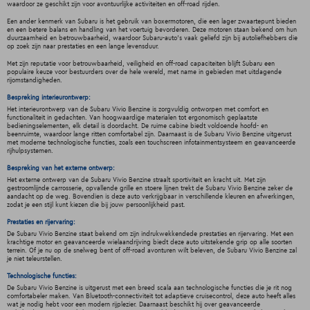
waardoor ze geschikt zijn voor avontuurlijke activiteiten en off-road rijden.
Een ander kenmerk van Subaru is het gebruik van boxermotoren, die een lager zwaartepunt bieden
en een betere balans en handling van het voertuig bevorderen. Deze motoren staan bekend om hun
duurzaamheid en betrouwbaarheid, waardoor Subaru-auto's vaak geliefd zijn bij autoliefhebbers die
op zoek zijn naar prestaties en een lange levensduur.
Met zijn reputatie voor betrouwbaarheid, veiligheid en off-road capaciteiten blijft Subaru een
populaire keuze voor bestuurders over de hele wereld, met name in gebieden met uitdagende
rijomstandigheden.
Bespreking interieurontwerp:
Het interieurontwerp van de Subaru Vivio Benzine is zorgvuldig ontworpen met comfort en
functionaliteit in gedachten. Van hoogwaardige materialen tot ergonomisch geplaatste
bedieningselementen, elk detail is doordacht. De ruime cabine biedt voldoende hoofd- en
beenruimte, waardoor lange ritten comfortabel zijn. Daarnaast is de Subaru Vivio Benzine uitgerust
met moderne technologische functies, zoals een touchscreen infotainmentsysteem en geavanceerde
rijhulpsystemen.
Bespreking van het externe ontwerp:
Het externe ontwerp van de Subaru Vivio Benzine straalt sportiviteit en kracht uit. Met zijn
gestroomlijnde carrosserie, opvallende grille en stoere lijnen trekt de Subaru Vivio Benzine zeker de
aandacht op de weg. Bovendien is deze auto verkrijgbaar in verschillende kleuren en afwerkingen,
zodat je een stijl kunt kiezen die bij jouw persoonlijkheid past.
Prestaties en rijervaring:
De Subaru Vivio Benzine staat bekend om zijn indrukwekkendede prestaties en rijervaring. Met een
krachtige motor en geavanceerde wielaandrijving biedt deze auto uitstekende grip op alle soorten
terrein. Of je nu op de snelweg bent of off-road avonturen wilt beleven, de Subaru Vivio Benzine zal
je niet teleurstellen.
Technologische functies:
De Subaru Vivio Benzine is uitgerust met een breed scala aan technologische functies die je rit nog
comfortabeler maken. Van Bluetooth-connectiviteit tot adaptieve cruisecontrol, deze auto heeft alles
wat je nodig hebt voor een modern rijplezier. Daarnaast beschikt hij over geavanceerde