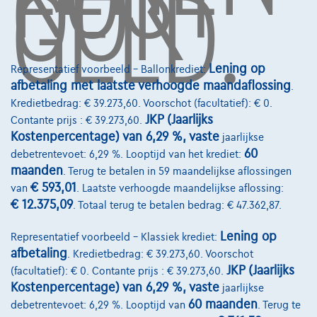
OOK
GELD.
Word klant
Wie zijn we
Lening op
Representatief voorbeeld – Ballonkrediet:
Kwaliteitscharter
afbetaling met laatste verhoogde maandaflossing
.
Kredietbedrag: € 39.273,60. Voorschot (facultatief): € 0.
Onze dealers
JKP (Jaarlijks
Contante prijs : € 39.273,60.
Onze partners
Kostenpercentage) van 6,29 %, vaste
jaarlijkse
60
debetrentevoet: 6,29 %. Looptijd van het krediet:
Onze team
maanden
. Terug te betalen in 59 maandelijkse aflossingen
€ 593,01
van
. Laatste verhoogde maandelijkse aflossing:
Contact
€ 12.375,09
. Totaal terug te betalen bedrag: € 47.362,87.
Lening op
Representatief voorbeeld – Klassiek krediet:
afbetaling
. Kredietbedrag: € 39.273,60. Voorschot
@2024 TCS Mobility SA/NV Copyright
JKP (Jaarlijks
(facultatief): € 0. Contante prijs : € 39.273,60.
Algemene Voorwaarden
Kostenpercentage) van 6,29 %, vaste
jaarlijkse
60 maanden
debetrentevoet: 6,29 %. Looptijd van
. Terug te
Bijstandsvoorwaarden