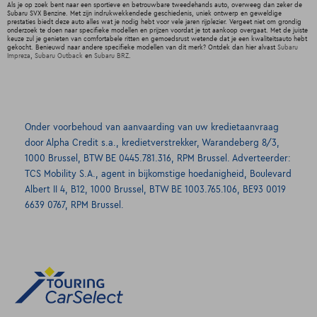
Als je op zoek bent naar een sportieve en betrouwbare tweedehands auto, overweeg dan zeker de
Subaru SVX Benzine. Met zijn indrukwekkendede geschiedenis, uniek ontwerp en geweldige
prestaties biedt deze auto alles wat je nodig hebt voor vele jaren rijplezier. Vergeet niet om grondig
onderzoek te doen naar specifieke modellen en prijzen voordat je tot aankoop overgaat. Met de juiste
keuze zul je genieten van comfortabele ritten en gemoedsrust wetende dat je een kwaliteitsauto hebt
gekocht. Benieuwd naar andere specifieke modellen van dit merk? Ontdek dan hier alvast
Subaru
Impreza
,
Subaru Outback
en
Subaru BRZ
.
Onder voorbehoud van aanvaarding van uw kredietaanvraag
door Alpha Credit s.a., kredietverstrekker, Warandeberg 8/3,
1000 Brussel, BTW BE 0445.781.316, RPM Brussel. Adverteerder:
TCS Mobility S.A., agent in bijkomstige hoedanigheid, Boulevard
Albert II 4, B12, 1000 Brussel, BTW BE 1003.765.106, BE93 0019
6639 0767, RPM Brussel.