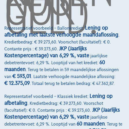
OOK
GELD.
Word klant
Wie zijn we
Lening op
Representatief voorbeeld – Ballonkrediet:
Kwaliteitscharter
afbetaling met laatste verhoogde maandaflossing
.
Kredietbedrag: € 39.273,60. Voorschot (facultatief): € 0.
Onze dealers
JKP (Jaarlijks
Contante prijs : € 39.273,60.
Onze partners
Kostenpercentage) van 6,29 %, vaste
jaarlijkse
60
debetrentevoet: 6,29 %. Looptijd van het krediet:
Onze team
maanden
. Terug te betalen in 59 maandelijkse aflossingen
€ 593,01
van
. Laatste verhoogde maandelijkse aflossing:
Contact
€ 12.375,09
. Totaal terug te betalen bedrag: € 47.362,87.
Lening op
Representatief voorbeeld – Klassiek krediet:
afbetaling
. Kredietbedrag: € 39.273,60. Voorschot
@2024 TCS Mobility SA/NV Copyright
JKP (Jaarlijks
(facultatief): € 0. Contante prijs : € 39.273,60.
Algemene Voorwaarden
Kostenpercentage) van 6,29 %, vaste
jaarlijkse
60 maanden
debetrentevoet: 6,29 %. Looptijd van
. Terug te
Bijstandsvoorwaarden