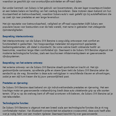
waardoor ze geschikt zijn voor avontuurlijke activiteiten en off-road rijden.
Een ander kenmerk van Subaru is het gebruik van boxermotoren, die een lager zwaartepunt bieden
en een betere balans en handling van het voertuig bevorderen. Deze motoren staan bekend om hun
duurzaamheid en betrouwbaarheid, waardoor Subaru-auto's vaak geliefd zijn bij autoliefhebbers die
op zoek zijn naar prestaties en een lange levensduur.
Met zijn reputatie voor betrouwbaarheid, veiligheid en off-road capaciteiten blijft Subaru een
populaire keuze voor bestuurders over de hele wereld, met name in gebieden met uitdagende
rijomstandigheden.
Bespreking interieurontwerp:
Het interieurontwerp van de Subaru SVX Benzine is zorgvuldig ontworpen met comfort en
functionaliteit in gedachten. Van hoogwaardige materialen tot ergonomisch geplaatste
bedieningselementen, elk detail is doordacht. De ruime cabine biedt voldoende hoofd- en
beenruimte, waardoor lange ritten comfortabel zijn. Daarnaast is de Subaru SVX Benzine uitgerust met
moderne technologische functies, zoals een touchscreen infotainmentsysteem en geavanceerde
rijhulpsystemen.
Bespreking van het externe ontwerp:
Het externe ontwerp van de Subaru SVX Benzine straalt sportiviteit en kracht uit. Met zijn
gestroomlijnde carrosserie, opvallende grille en stoere lijnen trekt de Subaru SVX Benzine zeker de
aandacht op de weg. Bovendien is deze auto verkrijgbaar in verschillende kleuren en afwerkingen,
zodat je een stijl kunt kiezen die bij jouw persoonlijkheid past.
Prestaties en rijervaring:
De Subaru SVX Benzine staat bekend om zijn indrukwekkendede prestaties en rijervaring. Met een
krachtige motor en geavanceerde wielaandrijving biedt deze auto uitstekende grip op alle soorten
terrein. Of je nu op de snelweg bent of off-road avonturen wilt beleven, de Subaru SVX Benzine zal je
niet teleurstellen.
Technologische functies:
De Subaru SVX Benzine is uitgerust met een breed scala aan technologische functies die je rit nog
comfortabeler maken. Van Bluetooth-connectiviteit tot adaptieve cruisecontrol, deze auto heeft alles
wat je nodig hebt voor een modern rijplezier. Daarnaast beschikt hij over geavanceerde