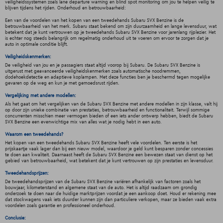
veiligheidssystemen zoals lane departure warning en blind spot monitoring om jou te helpen veilig te
blijven tijdens het rijden. Onderhoud en betrouwbaarheid:
Een van de voordelen van het kopen van een tweedehands Subaru SVX Benzine is de
betrouwbaarheid van het merk. Subaru staat bekend om zijn duurzaamheid en lange levensduur, wat
betekent dat je kunt vertrouwen op je tweedehands Subaru SVX Benzine voor jarenlang rijplezier. Het
is echter nog steeds belangrijk om regelmatig onderhoud uit te voeren om ervoor te zorgen dat je
auto in optimale conditie blijft.
Veiligheidskenmerken:
De veiligheid van jou en je passagiers staat altijd voorop bij Subaru. De Subaru SVX Benzine is
uitgerust met geavanceerde veiligheidskenmerken zoals automatische noodremmen,
dodehoekdetectie en adaptieve koplampen. Met deze functies ben je beschermd tegen mogelijke
gevaren op de weg en kun je met gemoedsrust rijden.
Vergelijking met andere modellen:
Als het gaat om het vergelijken van de Subaru SVX Benzine met andere modellen in zijn klasse, valt hij
op door zijn unieke combinatie van prestaties, betrouwbaarheid en functionaliteit. Terwijl sommige
concurrenten misschien meer vermogen bieden of een iets ander ontwerp hebben, biedt de Subaru
SVX Benzine een evenwichtige mix van alles wat je nodig hebt in een auto.
Waarom een tweedehands?
Het kopen van een tweedehands Subaru SVX Benzine heeft vele voordelen. Ten eerste is het
prijskaartje vaak lager dan bij een nieuw model, waardoor je geld kunt besparen zonder concessies
te doen aan kwaliteit. Daarnaast heeft de Subaru SVX Benzine een bewezen staat van dienst op het
gebied van betrouwbaarheid, wat betekent dat je kunt vertrouwen op zijn prestaties en levensduur.
Tweedehandsprijzen:
De tweedehandsprijzen van de Subaru SVX Benzine variëren afhankelijk van factoren zoals het
bouwjaar, kilometerstand en algemene staat van de auto. Het is altijd raadzaam om grondig
onderzoek te doen naar de huidige marktprijzen voordat je een aankoop doet. Houd er rekening mee
dat stockwagens vaak iets duurder kunnen zijn dan particuliere verkopen, maar ze bieden vaak extra
voordelen zoals garantie en professioneel onderhoud.
Conclusie: