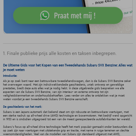
1. Finale publieke prijs alle kosten en taksen inbegrepen.
De Ultieme Gids voor het Kopen van een Tweedehands Subaru SVX Benzine: Alles wat
je moet weten
Introductie:
Als je op zoek bent naar een betrouwbare tweedehandswagen, dan is de Subaru SVX Benzine zeker
het overwegen waard. Met zijn indrukwekkendede geschiedenis, uniek ontwerp en geweldige
prestaties, biedt deze auto alles wat je nodig hebt. In deze uitgebreide gids bespreken we alle
aspecten van de Subaru SVX Benzine, van zijn interieur- en externe ontwerp tot zijn
veiligheidskenmerken en onderhoudsbehoeften. Lees verder om alles te ontdekken wat je moet
weten voordat je een tweedehands Subaru SVX Benzine aanschaft.
De geschiedenis van het merk:
Subaru is een Japans automerk dat bekend staat om zijn robuuste en betrouwbare voertuigen, met
een sterke nadruk op all-wheel drive (AWD) technologie en boxermotoren. Het bedrijf werd opgericht
in 1953 en is sindsdien uitgegroeid tot een van de meest gerespecteerde autofabrikanten ter wereld.
Subaru's focus op all-wheel drive technologie heeft het merk populair gemaakt onder bestuurders die
op zoek zijn naar voertuigen met uitstekende grip en tractie, met name in ruige terreinen en slechte
weersomstandigheden. Veel van de modellen van Subaru zijn standaard uitgerust met AWD,