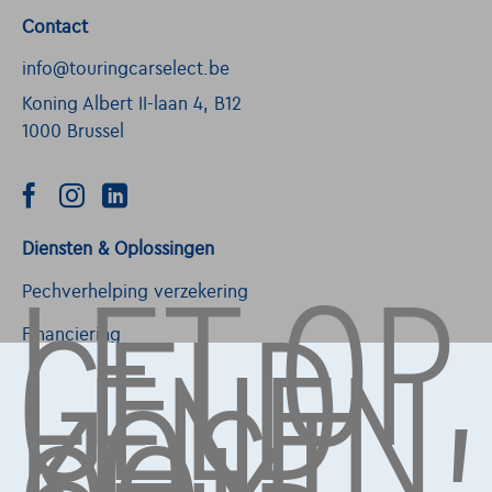
Contact
info@touringcarselect.be
Koning Albert II-laan 4, B12
1000 Brussel
LET OP,
Diensten & Oplossingen
GELD
Pechverhelping verzekering
LENEN
Financiering
KOST
Autoverzekering
Lease en persoonlijke lease
Over Ons