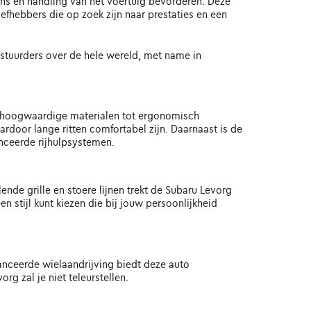
ns en handling van het voertuig bevorderen. Deze
fhebbers die op zoek zijn naar prestaties en een
bestuurders over de hele wereld, met name in
an hoogwaardige materialen tot ergonomisch
rdoor lange ritten comfortabel zijn. Daarnaast is de
nceerde rijhulpsystemen.
ende grille en stoere lijnen trekt de Subaru Levorg
 stijl kunt kiezen die bij jouw persoonlijkheid
anceerde wielaandrijving biedt deze auto
rg zal je niet teleurstellen.