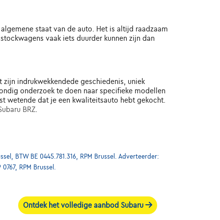
 algemene staat van de auto. Het is altijd raadzaam
stockwagens vaak iets duurder kunnen zijn dan
t zijn indrukwekkendede geschiedenis, uniek
grondig onderzoek te doen naar specifieke modellen
st wetende dat je een kwaliteitsauto hebt gekocht.
Subaru BRZ
.
ssel, BTW BE 0445.781.316, RPM Brussel. Adverteerder:
9 0767, RPM Brussel.
Ontdek het volledige aanbod Subaru