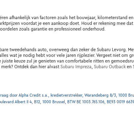
en afhankelijk van factoren zoals het bouwjaar, kilometerstand en
ktprijzen voordat je een aankoop doet. Houd er rekening mee dat 
voordelen zoals garantie en professioneel onderhoud.
wbare tweedehands auto, overweeg dan zeker de Subaru Levorg. Me
lles wat je nodig hebt voor vele jaren rijplezier. Vergeet niet om 
e juiste keuze zul je genieten van comfortabele ritten en gemoedsru
 merk? Ontdek dan hier alvast
Subaru Impreza
,
Subaru Outback
en
ag door Alpha Credit s.a., kredietverstrekker, Warandeberg 8/3, 1000 Bru
oulevard Albert II 4, B12, 1000 Brussel, BTW BE 1003.765.106, BE93 0019 663