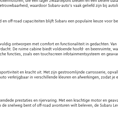
boxermotoren, die een lager zwaartepunt bieden en een betere bala
ouwbaarheid, waardoor Subaru-auto's vaak geliefd zijn bij autolie
d en off-road capaciteiten blijft Subaru een populaire keuze voor 
gvuldig ontworpen met comfort en functionaliteit in gedachten. V
rdacht. De ruime cabine biedt voldoende hoofd- en beenruimte, waa
che functies, zoals een touchscreen infotainmentsysteem en geava
ortiviteit en kracht uit. Met zijn gestroomlijnde carrosserie, opvall
o verkrijgbaar in verschillende kleuren en afwerkingen, zodat je een
endede prestaties en rijervaring. Met een krachtige motor en geav
op de snelweg bent of off-road avonturen wilt beleven, de Subaru Levo