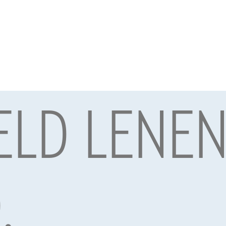
GELD LENE
.