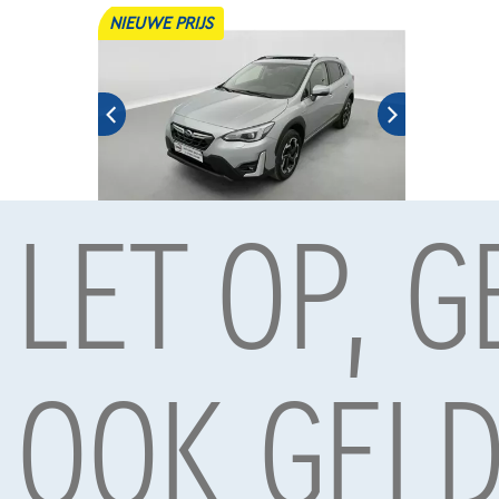
NIEUWE PRIJS
LET OP, 
Subaru XV
|
46.013 km
03/2024
€25.499
1
OOK GELD
Vanaf
€385,02
/maand
met een laatste
maandaflossing van
€8.034,72
Volledige cijfervoorbeeld