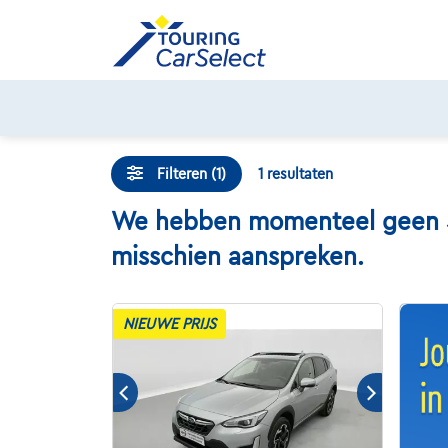
Skip
to
content
Filteren (1)
1
resultaten
We hebben momenteel geen Sub
misschien aanspreken.
NIEUWE PRIJS