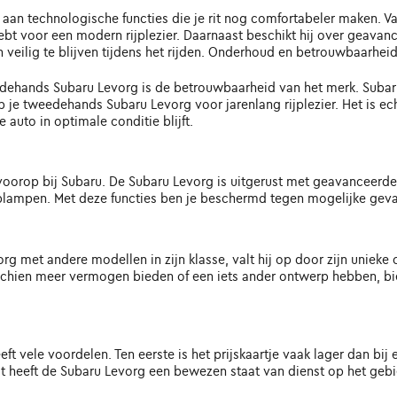
 aan technologische functies die je rit nog comfortabeler maken. Va
hebt voor een modern rijplezier. Daarnaast beschikt hij over geava
 veilig te blijven tijdens het rijden. Onderhoud en betrouwbaarheid
dehands Subaru Levorg is de betrouwbaarheid van het merk. Subar
p je tweedehands Subaru Levorg voor jarenlang rijplezier. Het is e
auto in optimale conditie blijft.
jd voorop bij Subaru. De Subaru Levorg is uitgerust met geavanceer
ampen. Met deze functies ben je beschermd tegen mogelijke gevar
rg met andere modellen in zijn klasse, valt hij op door zijn uniek
sschien meer vermogen bieden of een iets ander ontwerp hebben, b
 vele voordelen. Ten eerste is het prijskaartje vaak lager dan bi
st heeft de Subaru Levorg een bewezen staat van dienst op het geb