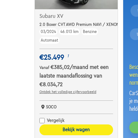
Subaru XV
2.0 Boxer CVT AWD Premium NAVI / XENON / CUIR /
03/2024
46.013 km
Benzine
Automaat
€25.499
1
€385,02
/maand
met een
Vanaf
laatste maandaflossing van
€8.034,72
Ontdek het volledige cijfervoorbeeld
SOCO
Vergelijk
Bekijk wagen