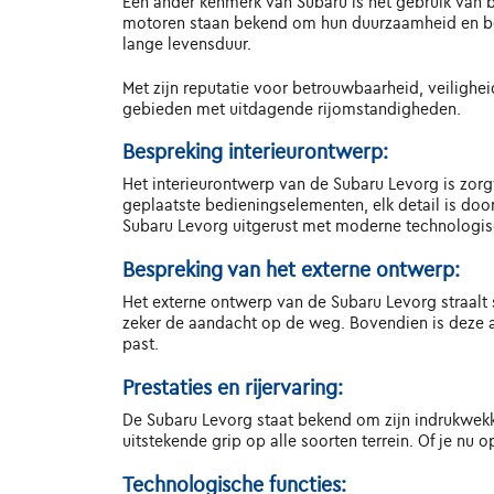
Een ander kenmerk van Subaru is het gebruik van 
motoren staan bekend om hun duurzaamheid en betr
lange levensduur.
Met zijn reputatie voor betrouwbaarheid, veilighei
gebieden met uitdagende rijomstandigheden.
Bespreking interieurontwerp:
Het interieurontwerp van de Subaru Levorg is zor
geplaatste bedieningselementen, elk detail is doo
Subaru Levorg uitgerust met moderne technologis
Bespreking van het externe ontwerp:
Het externe ontwerp van de Subaru Levorg straalt sp
zeker de aandacht op de weg. Bovendien is deze aut
past.
Prestaties en rijervaring:
De Subaru Levorg staat bekend om zijn indrukwekk
uitstekende grip op alle soorten terrein. Of je nu 
Technologische functies: