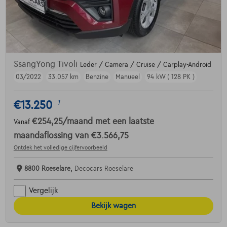
SsangYong Tivoli
Leder / Camera / Cruise / Carplay-Android
03/2022
33.057 km
Benzine
Manueel
94 kW ( 128 PK )
€13.250
1
€254,25
/maand
met een laatste
Vanaf
maandaflossing van
€3.566,75
Ontdek het volledige cijfervoorbeeld
8800 Roeselare,
Decocars Roeselare
Vergelijk
Bekijk wagen