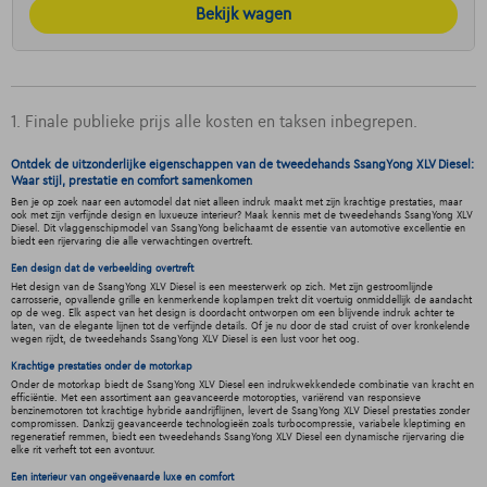
Bekijk wagen
1. Finale publieke prijs alle kosten en taksen inbegrepen.
Ontdek de uitzonderlijke eigenschappen van de tweedehands SsangYong XLV Diesel:
Waar stijl, prestatie en comfort samenkomen
Ben je op zoek naar een automodel dat niet alleen indruk maakt met zijn krachtige prestaties, maar
ook met zijn verfijnde design en luxueuze interieur? Maak kennis met de tweedehands SsangYong XLV
Diesel. Dit vlaggenschipmodel van SsangYong belichaamt de essentie van automotive excellentie en
biedt een rijervaring die alle verwachtingen overtreft.
Een design dat de verbeelding overtreft
Het design van de SsangYong XLV Diesel is een meesterwerk op zich. Met zijn gestroomlijnde
carrosserie, opvallende grille en kenmerkende koplampen trekt dit voertuig onmiddellijk de aandacht
op de weg. Elk aspect van het design is doordacht ontworpen om een blijvende indruk achter te
laten, van de elegante lijnen tot de verfijnde details. Of je nu door de stad cruist of over kronkelende
wegen rijdt, de tweedehands SsangYong XLV Diesel is een lust voor het oog.
Krachtige prestaties onder de motorkap
Onder de motorkap biedt de SsangYong XLV Diesel een indrukwekkendede combinatie van kracht en
efficiëntie. Met een assortiment aan geavanceerde motoropties, variërend van responsieve
benzinemotoren tot krachtige hybride aandrijflijnen, levert de SsangYong XLV Diesel prestaties zonder
compromissen. Dankzij geavanceerde technologieën zoals turbocompressie, variabele kleptiming en
regeneratief remmen, biedt een tweedehands SsangYong XLV Diesel een dynamische rijervaring die
elke rit verheft tot een avontuur.
Een interieur van ongeëvenaarde luxe en comfort