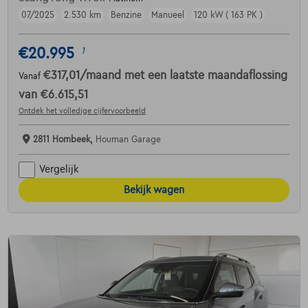
07/2025
2.530 km
Benzine
Manueel
120 kW ( 163 PK )
€20.995
1
€317,01
/maand
met een laatste maandaflossing
Vanaf
van
€6.615,51
Ontdek het volledige cijfervoorbeeld
2811 Hombeek,
Houman Garage
Vergelijk
Bekijk wagen