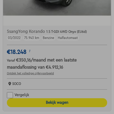
SsangYong Korando
1.5 T-GDI 4WD Onyx (EU6d)
03/2022
75.943 km
Benzine
Halfautomaat
€18.248
1
€350,16
/maand
met een laatste
Vanaf
maandaflossing van
€4.912,16
Ontdek het volledige cijfervoorbeeld
SOCO
Vergelijk
Bekijk wagen