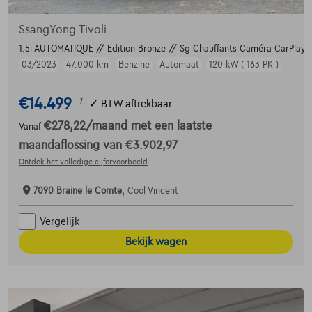
SsangYong Tivoli
1.5i AUTOMATIQUE // Edition Bronze // Sg Chauffants Caméra CarPlay 
03/2023
47.000 km
Benzine
Automaat
120 kW ( 163 PK )
€14.499
1
✓
BTW aftrekbaar
€278,22
/maand
met een laatste
Vanaf
maandaflossing van
€3.902,97
Ontdek het volledige cijfervoorbeeld
7090 Braine le Comte,
Cool Vincent
Vergelijk
Bekijk wagen