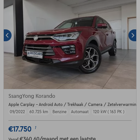
SsangYong Korando
Apple Carplay - Android Auto / Trekhaak / Camera / Zetelverwarming
09/2022
60.725 km
Benzine
Automaat
120 kW ( 163 PK )
€17.750
1
€340,60
/maand
met een laatste
Vanaf