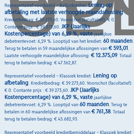
Lening op
Representatief voorbeeld – Ballonkrediet:
afbetaling met laatste verhoogde maandaflossing
.
Kredietbedrag: € 39.273,60. Voorschot (facultatief): € 0.
Diensten & Oplossingen
JKP (Jaarlijks
Contante prijs : € 39.273,60.
Pechverhelping verzekering
Kostenpercentage) van 6,29 %, vaste
jaarlijkse
60 maanden
debetrentevoet: 6,29 %. Looptijd van het krediet:
.
Financiering
€ 593,01
Terug te betalen in 59 maandelijkse aflossingen van
.
€ 12.375,09
Laatste verhoogde maandelijkse aflossing:
. Totaal
Autoverzekering
terug te betalen bedrag: € 47.362,87.
Lease en persoonlijke lease
Lening op
Representatief voorbeeld – Klassiek krediet:
afbetaling
. Kredietbedrag: € 39.273,60. Voorschot (facultatief):
Over Ons
JKP (Jaarlijks
€ 0. Contante prijs : € 39.273,60.
Kostenpercentage) van 6,29 %, vaste
jaarlijkse
Word klant
60 maanden
debetrentevoet: 6,29 %. Looptijd van
. Terug te
Wie zijn we
€ 761,38
betalen in 60 maandelijkse aflossingen van
. Totaal
terug te betalen bedrag: € 45.682,93.
Kwaliteitscharter
Representatief voorbeeld kredietbemiddelaar – Klassiek krediet:
Onze dealers