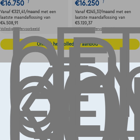
LE
OP,
GE
€16.750
€16.250
1
1
LE
Vanaf
€321,41
/maand
met een
Vanaf
€245,37
/maand
met een
KO
laatste maandaflossing van
laatste maandaflossing van
€4.508,91
€5.120,37
OO
Volledige cijfervoorbeeld
Volledige cijfervoorbeeld
GE
Ontdek het volledige aanbod
Contact
info@touringcarselect.be
Koning Albert II-laan 4, B12
1000 Brussel