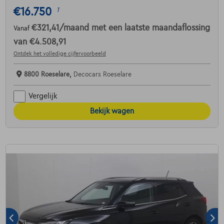
€16.750
1
€321,41
/maand
met een laatste maandaflossing
Vanaf
van
€4.508,91
Ontdek het volledige cijfervoorbeeld
8800 Roeselare,
Decocars Roeselare
Vergelijk
Bekijk wagen