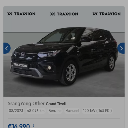
SsangYong Other
Grand Tivoli
08/2023
48.096 km
Benzine
Manueel
120 kW ( 163 PK )
€16.990
1