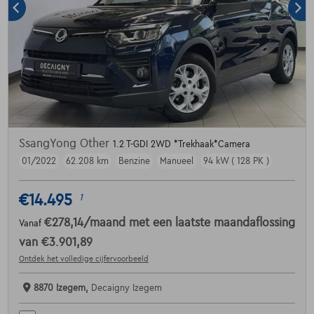
SsangYong Other
1.2 T-GDI 2WD *Trekhaak*Camera
01/2022
62.208 km
Benzine
Manueel
94 kW ( 128 PK )
€14.495
1
€278,14
/maand
met een laatste maandaflossing
Vanaf
van
€3.901,89
Ontdek het volledige cijfervoorbeeld
8870 Izegem,
Decaigny Izegem