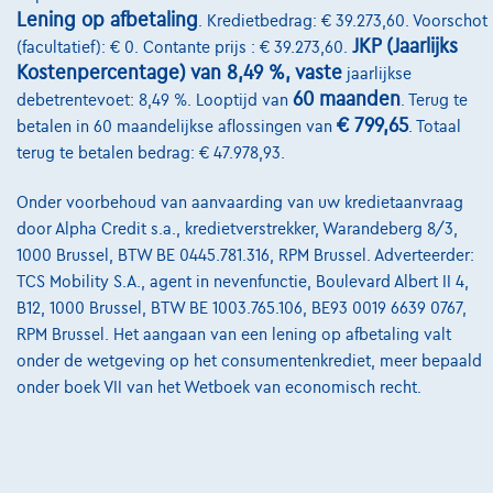
Lening op afbetaling
. Kredietbedrag: € 39.273,60. Voorschot
Onze partners
JKP (Jaarlijks
(facultatief): € 0. Contante prijs : € 39.273,60.
Kostenpercentage) van 8,49 %, vaste
jaarlijkse
Onze team
60 maanden
debetrentevoet: 8,49 %. Looptijd van
. Terug te
Contact
€ 799,65
betalen in 60 maandelijkse aflossingen van
. Totaal
terug te betalen bedrag: € 47.978,93.
Onder voorbehoud van aanvaarding van uw kredietaanvraag
@2024 TCS Mobility SA/NV Copyright
door Alpha Credit s.a., kredietverstrekker, Warandeberg 8/3,
1000 Brussel, BTW BE 0445.781.316, RPM Brussel. Adverteerder:
Algemene Voorwaarden
TCS Mobility S.A., agent in nevenfunctie, Boulevard Albert II 4,
B12, 1000 Brussel, BTW BE 1003.765.106, BE93 0019 6639 0767,
Bijstandsvoorwaarden
RPM Brussel. Het aangaan van een lening op afbetaling valt
Privacyverklaring
onder de wetgeving op het consumentenkrediet, meer bepaald
onder boek VII van het Wetboek van economisch recht.
Cookiebeleid
Kwaliteitscharter
Site Map