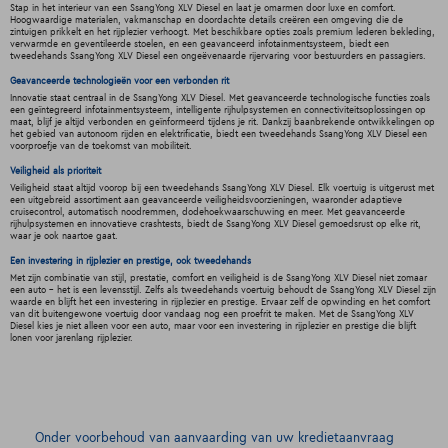
Stap in het interieur van een SsangYong XLV Diesel en laat je omarmen door luxe en comfort.
Hoogwaardige materialen, vakmanschap en doordachte details creëren een omgeving die de
zintuigen prikkelt en het rijplezier verhoogt. Met beschikbare opties zoals premium lederen bekleding,
verwarmde en geventileerde stoelen, en een geavanceerd infotainmentsysteem, biedt een
tweedehands SsangYong XLV Diesel een ongeëvenaarde rijervaring voor bestuurders en passagiers.
Geavanceerde technologieën voor een verbonden rit
Innovatie staat centraal in de SsangYong XLV Diesel. Met geavanceerde technologische functies zoals
een geïntegreerd infotainmentsysteem, intelligente rijhulpsystemen en connectiviteitsoplossingen op
maat, blijf je altijd verbonden en geïnformeerd tijdens je rit. Dankzij baanbrekende ontwikkelingen op
het gebied van autonoom rijden en elektrificatie, biedt een tweedehands SsangYong XLV Diesel een
voorproefje van de toekomst van mobiliteit.
Veiligheid als prioriteit
Veiligheid staat altijd voorop bij een tweedehands SsangYong XLV Diesel. Elk voertuig is uitgerust met
een uitgebreid assortiment aan geavanceerde veiligheidsvoorzieningen, waaronder adaptieve
cruisecontrol, automatisch noodremmen, dodehoekwaarschuwing en meer. Met geavanceerde
rijhulpsystemen en innovatieve crashtests, biedt de SsangYong XLV Diesel gemoedsrust op elke rit,
waar je ook naartoe gaat.
Een investering in rijplezier en prestige, ook tweedehands
Met zijn combinatie van stijl, prestatie, comfort en veiligheid is de SsangYong XLV Diesel niet zomaar
een auto - het is een levensstijl. Zelfs als tweedehands voertuig behoudt de SsangYong XLV Diesel zijn
waarde en blijft het een investering in rijplezier en prestige. Ervaar zelf de opwinding en het comfort
van dit buitengewone voertuig door vandaag nog een proefrit te maken. Met de SsangYong XLV
Diesel kies je niet alleen voor een auto, maar voor een investering in rijplezier en prestige die blijft
lonen voor jarenlang rijplezier.
Onder voorbehoud van aanvaarding van uw kredietaanvraag