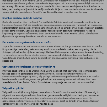
Het design van de Smart Fortwo Cabrio Cabriolet is een meesterwerk op zich. Met zijn gestroomlijnde
carrosserie, opvallende grille en kenmerkende koplampen trekt dit voertuig onmiddellijk de aandacht
op de weg. Elk aspect van het design is doordacht ontworpen om een blijvende indruk achter te
laten, van de elegante lijnen tot de verfijnde details. Of je nu door de stad cruist of over kronkelende
wegen rijdt, de tweedehands Smart Fortwo Cabrio Cabriolet is een lust voor het oog.
Krachtige prestaties onder de motorkap
Onder de motorkap biedt de Smart Fortwo Cabrio Cabriolet een indrukwekkende combinatie van
kracht en efficiëntie. Met een assortiment aan geavanceerde motoropties, variërend van responsieve
benzinemotoren tot krachtige hybride aandrijflijnen, levert de Smart Fortwo Cabrio Cabriolet prestaties
zonder compromissen. Dankzij geavanceerde technologieën zoals turbocompressie, variabele
kleptiming en regeneratief remmen, biedt een tweedehands Smart Fortwo Cabrio Cabriolet een
dynamische rijervaring die elke rit verheft tot een avontuur.
Een interieur van ongeëvenaarde luxe en comfort
Stap in het interieur van een Smart Fortwo Cabrio Cabriolet en laat je omarmen door luxe en comfort.
Hoogwaardige materialen, vakmanschap en doordachte details creëren een omgeving die de
zintuigen prikkelt en het rijplezier verhoogt. Met beschikbare opties zoals premium lederen bekleding,
verwarmde en geventileerde stoelen, en een geavanceerd infotainmentsysteem, biedt een
tweedehands Smart Fortwo Cabrio Cabriolet een ongeëvenaarde rijervaring voor bestuurders en
passagiers.
Geavanceerde technologieën voor een verbonden rit
Innovatie staat centraal in de Smart Fortwo Cabrio Cabriolet. Met geavanceerde technologische
functies zoals een geïntegreerd infotainmentsysteem, intelligente rijhulpsystemen en
connectiviteitsoplossingen op maat, blijf je altijd verbonden en geïnformeerd tijdens je rit. Dankzij
baanbrekende ontwikkelingen op het gebied van autonoom rijden en elektrificatie, biedt een
tweedehands Smart Fortwo Cabrio Cabriolet een voorproefje van de toekomst van mobiliteit.
Veiligheid als prioriteit
Veiligheid staat altijd voorop bij een tweedehands Smart Fortwo Cabrio Cabriolet. Elk voertuig is
uitgerust met een uitgebreid assortiment aan geavanceerde veiligheidsvoorzieningen, waaronder
adaptieve cruisecontrol, automatisch noodremmen, dodehoekwaarschuwing en meer. Met
geavanceerde rijhulpsystemen en innovatieve crashtests, biedt de Smart Fortwo Cabrio Cabriolet
gemoedsrust op elke rit, waar je ook naartoe gaat.