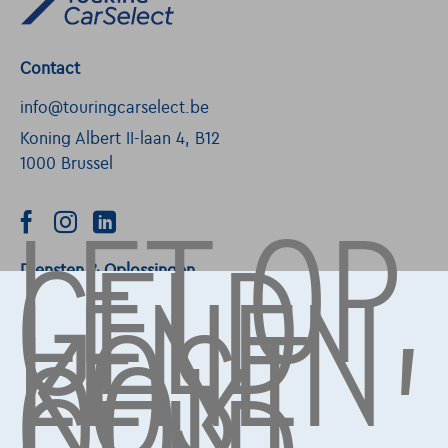
Contact
info@touringcarselect.be
Koning Albert II-laan 4, B12
1000 Brussel
LET OP,
GELD
LENEN
Diensten & Oplossingen
KOST
OOK
Pechverhelping verzekering
Financiering
Autoverzekering
Lease en persoonlijke lease