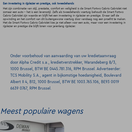
Een investering in rijplezier en prestige, ook tweedehands
Met zijn combinatie van stijl, prestatie, comfort en veiligheid is de Smart Fortwo Cabrio Cabriolet niet
zomaar een auto - het is een levensstijl. Zelfs als tweedehands voertuig behoudt de Smart Fortwo
Cabrio Cabriolet zijn waarde en blijft het een investering in rijplezier en prestige. Ervaar zelf de
opwinding en het comfort van dit buitengewone voertuig door vandaag nog een proefrit te maken.
Met de Smart Fortwo Cabrio Cabriolet kies je niet alleen voor een auto, maar voor een investering in
rijplezier en prestige die blijft lonen voor jarenlang rijplezier.
Onder voorbehoud van aanvaarding van uw kredietaanvraag
door Alpha Credit s.a., kredietverstrekker, Warandeberg 8/3,
1000 Brussel, BTW BE 0445.781.316, RPM Brussel. Adverteerder:
TCS Mobility S.A., agent in bijkomstige hoedanigheid, Boulevard
Albert II 4, B12, 1000 Brussel, BTW BE 1003.765.106, BE93 0019
6639 0767, RPM Brussel.
Meest populaire wagens