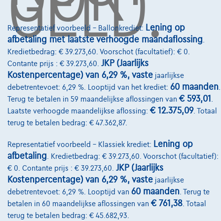
GELD.
Over Ons
Lening op
Representatief voorbeeld – Ballonkrediet:
afbetaling met laatste verhoogde maandaflossing
Word klant
.
Kredietbedrag: € 39.273,60. Voorschot (facultatief): € 0.
Wie zijn we
JKP (Jaarlijks
Contante prijs : € 39.273,60.
Kostenpercentage) van 6,29 %, vaste
jaarlijkse
Kwaliteitscharter
60 maanden
debetrentevoet: 6,29 %. Looptijd van het krediet:
.
Onze dealers
€ 593,01
Terug te betalen in 59 maandelijkse aflossingen van
.
€ 12.375,09
Laatste verhoogde maandelijkse aflossing:
. Totaal
Onze partners
terug te betalen bedrag: € 47.362,87.
Onze team
Lening op
Representatief voorbeeld – Klassiek krediet:
Contact
afbetaling
. Kredietbedrag: € 39.273,60. Voorschot (facultatief):
JKP (Jaarlijks
€ 0. Contante prijs : € 39.273,60.
Kostenpercentage) van 6,29 %, vaste
jaarlijkse
60 maanden
debetrentevoet: 6,29 %. Looptijd van
. Terug te
@2024 TCS Mobility SA/NV Copyright
€ 761,38
betalen in 60 maandelijkse aflossingen van
. Totaal
terug te betalen bedrag: € 45.682,93.
Algemene Voorwaarden