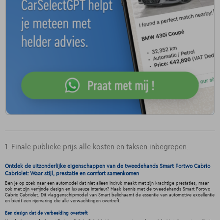
1. Finale publieke prijs alle kosten en taksen inbegrepen.
Ontdek de uitzonderlijke eigenschappen van de tweedehands Smart Fortwo Cabrio
Cabriolet: Waar stijl, prestatie en comfort samenkomen
Ben je op zoek naar een automodel dat niet alleen indruk maakt met zijn krachtige prestaties, maar
ook met zijn verfijnde design en luxueuze interieur? Maak kennis met de tweedehands Smart Fortwo
Cabrio Cabriolet. Dit vlaggenschipmodel van Smart belichaamt de essentie van automotive excellentie
en biedt een rijervaring die alle verwachtingen overtreft.
Een design dat de verbeelding overtreft