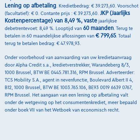
Lening op afbetaling
. Kredietbedrag: € 39.273,60. Voorschot
Onze partners
JKP (Jaarlijks
(facultatief): € 0. Contante prijs : € 39.273,60.
Kostenpercentage) van 8,49 %, vaste
jaarlijkse
Onze team
60 maanden
debetrentevoet: 8,49 %. Looptijd van
. Terug te
Contact
€ 799,65
betalen in 60 maandelijkse aflossingen van
. Totaal
terug te betalen bedrag: € 47.978,93.
Onder voorbehoud van aanvaarding van uw kredietaanvraag
@2024 TCS Mobility SA/NV Copyright
door Alpha Credit s.a., kredietverstrekker, Warandeberg 8/3,
1000 Brussel, BTW BE 0445.781.316, RPM Brussel. Adverteerder:
Algemene Voorwaarden
TCS Mobility S.A., agent in nevenfunctie, Boulevard Albert II 4,
B12, 1000 Brussel, BTW BE 1003.765.106, BE93 0019 6639 0767,
Bijstandsvoorwaarden
RPM Brussel. Het aangaan van een lening op afbetaling valt
Privacyverklaring
onder de wetgeving op het consumentenkrediet, meer bepaald
onder boek VII van het Wetboek van economisch recht.
Cookiebeleid
Kwaliteitscharter
Site Map