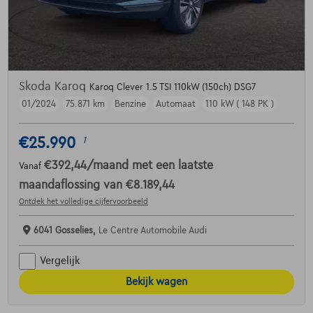
Skoda Karoq
Karoq Clever 1.5 TSI 110kW (150ch) DSG7
01/2024
75.871 km
Benzine
Automaat
110 kW ( 148 PK )
€25.990
1
€392,44
/maand
met een laatste
Vanaf
maandaflossing van
€8.189,44
Ontdek het volledige cijfervoorbeeld
6041 Gosselies,
Le Centre Automobile Audi
Vergelijk
Bekijk wagen