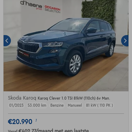
Skoda Karoq
Karoq Clever 1.0 TSI 81kW (110ch) 6v Man.
01/2023
53.000 km
Benzine
Manueel
81 kW ( 110 PK )
€20.990
1
€402,77
/maand
met een laatste
Vanaf