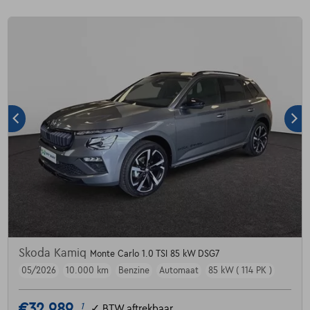
Skoda Kamiq
Monte Carlo 1.0 TSI 85 kW DSG7
05/2026
10.000 km
Benzine
Automaat
85 kW ( 114 PK )
€32.989
1
✓
BTW aftrekbaar