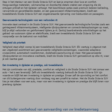
Stap in het interieur van een Skoda Octavia SUV en laat je omarmen door luxe en comfort.
Hoogwaardige materialen, vakmanschap en doordachte details creëren een omgeving die de
zintuigen prikkelt en het rijplezier verhoogt. Met beschikbare opties zoals premium lederen bekleding,
verwarmde en geventileerde stoelen, en een geavanceerd infotainmentsysteem, biedt een
tweedehands Skoda Octavia SUV een ongeëvenaarde rijervaring voor bestuurders en passagiers.
Geavanceerde technologieën voor een verbonden rit
Innovatie staat centraal in de Skoda Octavia SUV. Met geavanceerde technologische functies zoals een
geïntegreerd infotainmentsysteem, intelligente rijhulpsystemen en connectiviteitsoplossingen op maat,
blijf je altijd verbonden en geïnformeerd tijdens je rit. Dankzij baanbrekende ontwikkelingen op het
gebied van autonoom rijden en elektrificatie, biedt een tweedehands Skoda Octavia SUV een
voorproefje van de toekomst van mobiliteit.
Veiligheid als prioriteit
Veiligheid staat altijd voorop bij een tweedehands Skoda Octavia SUV. Elk voertuig is uitgerust met
een uitgebreid assortiment aan geavanceerde veiligheidsvoorzieningen, waaronder adaptieve
cruisecontrol, automatisch noodremmen, dodehoekwaarschuwing en meer. Met geavanceerde
rijhulpsystemen en innovatieve crashtests, biedt de Skoda Octavia SUV gemoedsrust op elke rit, waar
je ook naartoe gaat.
Een investering in rijplezier en prestige, ook tweedehands
Met zijn combinatie van stijl, prestatie, comfort en veiligheid is de Skoda Octavia SUV niet zomaar een
auto - het is een levensstijl. Zelfs als tweedehands voertuig behoudt de Skoda Octavia SUV zijn
waarde en blijft het een investering in rijplezier en prestige. Ervaar zelf de opwinding en het comfort
van dit buitengewone voertuig door vandaag nog een proefrit te maken. Met de Skoda Octavia SUV
kies je niet alleen voor een auto, maar voor een investering in rijplezier en prestige die blijft lonen voor
jarenlang rijplezier.
Onder voorbehoud van aanvaarding van uw kredietaanvraag