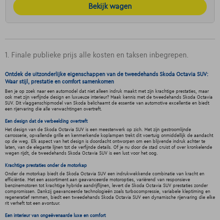
Bekijk wagen
1. Finale publieke prijs alle kosten en taksen inbegrepen.
Ontdek de uitzonderlijke eigenschappen van de tweedehands Skoda Octavia SUV:
Waar stijl, prestatie en comfort samenkomen
Ben je op zoek naar een automodel dat niet alleen indruk maakt met zijn krachtige prestaties, maar
ook met zijn verfijnde design en luxueuze interieur? Maak kennis met de tweedehands Skoda Octavia
SUV. Dit vlaggenschipmodel van Skoda belichaamt de essentie van automotive excellentie en biedt
een rijervaring die alle verwachtingen overtreft.
Een design dat de verbeelding overtreft
Het design van de Skoda Octavia SUV is een meesterwerk op zich. Met zijn gestroomlijnde
carrosserie, opvallende grille en kenmerkende koplampen trekt dit voertuig onmiddellijk de aandacht
op de weg. Elk aspect van het design is doordacht ontworpen om een blijvende indruk achter te
laten, van de elegante lijnen tot de verfijnde details. Of je nu door de stad cruist of over kronkelende
wegen rijdt, de tweedehands Skoda Octavia SUV is een lust voor het oog.
Krachtige prestaties onder de motorkap
Onder de motorkap biedt de Skoda Octavia SUV een indrukwekkende combinatie van kracht en
efficiëntie. Met een assortiment aan geavanceerde motoropties, variërend van responsieve
benzinemotoren tot krachtige hybride aandrijflijnen, levert de Skoda Octavia SUV prestaties zonder
compromissen. Dankzij geavanceerde technologieën zoals turbocompressie, variabele kleptiming en
regeneratief remmen, biedt een tweedehands Skoda Octavia SUV een dynamische rijervaring die elke
rit verheft tot een avontuur.
Een interieur van ongeëvenaarde luxe en comfort