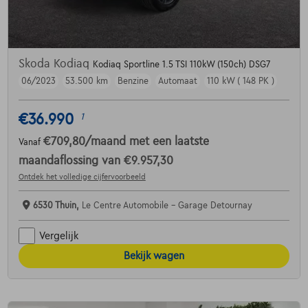
Skoda Kodiaq
Kodiaq Sportline 1.5 TSI 110kW (150ch) DSG7
06/2023
53.500 km
Benzine
Automaat
110 kW ( 148 PK )
€36.990
1
€709,80
/maand
met een laatste
Vanaf
maandaflossing van
€9.957,30
Ontdek het volledige cijfervoorbeeld
6530 Thuin,
Le Centre Automobile - Garage Detournay
Vergelijk
Bekijk wagen