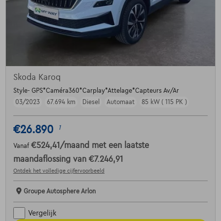
Skoda Karoq
Style- GPS*Caméra360*Carplay*Attelage*Capteurs Av/Ar
03/2023
67.694 km
Diesel
Automaat
85 kW ( 115 PK )
€26.890
1
€524,41
/maand
met een laatste
Vanaf
maandaflossing van
€7.246,91
Ontdek het volledige cijfervoorbeeld
Groupe Autosphere Arlon
Vergelijk