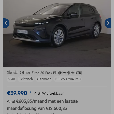
Skoda Other
Elroq 60 Pack Plus|Hiver|Loft|ATR|
5 km
Elektrisch
Automaat
150 kW ( 204 PK )
€39.990
1
✓
BTW aftrekbaar
€603,83
/maand
met een laatste
Vanaf
maandaflossing van
€12.600,83