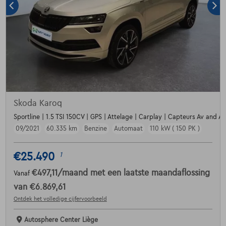
Skoda Karoq
Sportline | 1.5 TSI 150CV | GPS | Attelage | Carplay | Capteurs Av and Ar
09/2021
60.335 km
Benzine
Automaat
110 kW ( 150 PK )
€25.490
1
€497,11
/maand
met een laatste maandaflossing
Vanaf
van
€6.869,61
Ontdek het volledige cijfervoorbeeld
Autosphere Center Liège