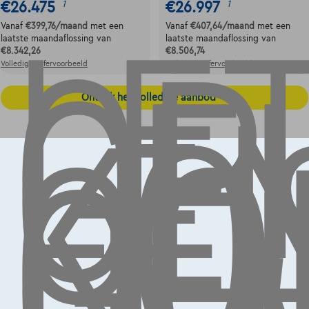
LE
OP,
GE
€26.475
€26.997
1
1
LE
Vanaf
€399,76
/maand
met een
Vanaf
€407,64
/maand
met een
KO
laatste maandaflossing van
laatste maandaflossing van
€8.342,26
€8.506,74
OO
Volledige cijfervoorbeeld
Volledige cijfervoorbeeld
GE
Ontdek het volledige aanbod
Contact
info@touringcarselect.be
Koning Albert II-laan 4, B12
1000 Brussel