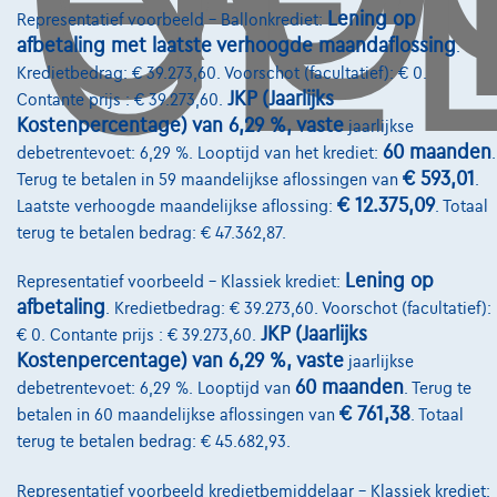
Lening op
Representatief voorbeeld – Ballonkrediet:
afbetaling met laatste verhoogde maandaflossing
.
Kredietbedrag: € 39.273,60. Voorschot (facultatief): € 0.
Diensten & Oplossingen
JKP (Jaarlijks
Contante prijs : € 39.273,60.
Pechverhelping verzekering
Kostenpercentage) van 6,29 %, vaste
jaarlijkse
60 maanden
debetrentevoet: 6,29 %. Looptijd van het krediet:
.
Financiering
€ 593,01
Terug te betalen in 59 maandelijkse aflossingen van
.
€ 12.375,09
Laatste verhoogde maandelijkse aflossing:
. Totaal
Autoverzekering
terug te betalen bedrag: € 47.362,87.
Lease en persoonlijke lease
Lening op
Representatief voorbeeld – Klassiek krediet:
afbetaling
. Kredietbedrag: € 39.273,60. Voorschot (facultatief):
Over Ons
JKP (Jaarlijks
€ 0. Contante prijs : € 39.273,60.
Kostenpercentage) van 6,29 %, vaste
jaarlijkse
Word klant
60 maanden
debetrentevoet: 6,29 %. Looptijd van
. Terug te
Wie zijn we
€ 761,38
betalen in 60 maandelijkse aflossingen van
. Totaal
terug te betalen bedrag: € 45.682,93.
Kwaliteitscharter
Representatief voorbeeld kredietbemiddelaar – Klassiek krediet:
Onze dealers