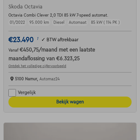
Skoda Octavia
Octavia Combi Clever 2,0 TDI 85 kW 7-speed automat.
01/2022
95.000 km
Diesel
Automaat
85 kW ( 114 PK )
€23.490
1
✓
BTW aftrekbaar
€450,75
/maand
met een laatste
Vanaf
maandaflossing van
€6.323,25
Ontdek het volledige cijfervoorbeeld
5100 Namur,
Automaz24
Vergelijk
Bekijk wagen