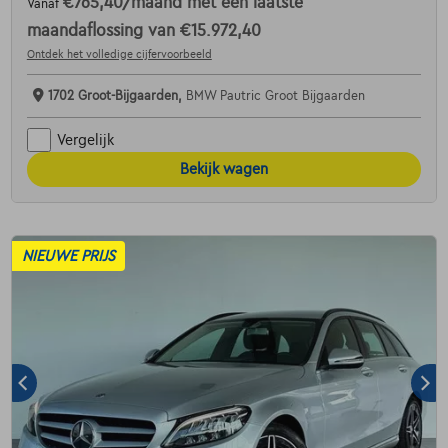
€765,40
/maand
met een laatste
Vanaf
maandaflossing van
€15.972,40
Ontdek het volledige cijfervoorbeeld
1702 Groot-Bijgaarden,
BMW Pautric Groot Bijgaarden
Vergelijk
Bekijk wagen
NIEUWE PRIJS