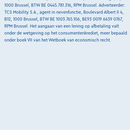
Vergelijk
1000 Brussel, BTW BE 0445.781.316, RPM Brussel. Adverteerder:
TCS Mobility S.A., agent in nevenfunctie, Boulevard Albert II 4,
Bekijk wagen
B12, 1000 Brussel, BTW BE 1003.765.106, BE93 0019 6639 0767,
RPM Brussel. Het aangaan van een lening op afbetaling valt
onder de wetgeving op het consumentenkrediet, meer bepaald
onder boek VII van het Wetboek van economisch recht.