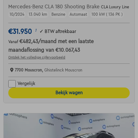
Mercedes-Benz CLA 180 Shooting Brake
CLA Luxury Line
10/2024
13.040 km
Benzine
Automaat
100 kW ( 136 PK )
€31.950
1
✓
BTW aftrekbaar
€482,43
/maand
met een laatste
Vanaf
maandaflossing van
€10.067,43
Ontdek het volledige cijfervoorbeeld
7700 Mouscron,
Ghistelinck Mouscron
Vergelijk
Bekijk wagen