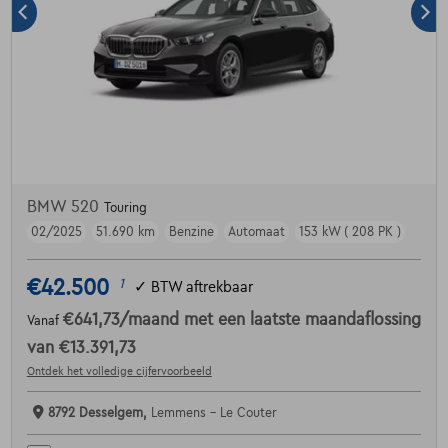
BMW 520
Touring
02/2025
51.690 km
Benzine
Automaat
153 kW ( 208 PK )
€42.500
1
✓
BTW aftrekbaar
€641,73
/maand
met een laatste maandaflossing
Vanaf
van
€13.391,73
Ontdek het volledige cijfervoorbeeld
8792 Desselgem,
Lemmens - Le Couter