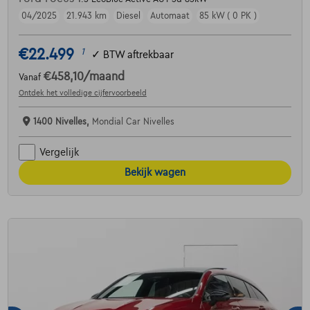
04/2025
21.943 km
Diesel
Automaat
85 kW ( 0 PK )
€22.499
1
✓
BTW aftrekbaar
€458,10
/maand
Vanaf
Ontdek het volledige cijfervoorbeeld
1400 Nivelles,
Mondial Car Nivelles
Vergelijk
Bekijk wagen