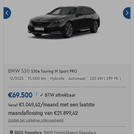
BMW 530
530e Touring M Sport PRO
12/2025
15.000 km
Hybride
Automaat
220 kW ( 299 PK )
€69.500
1
✓
BTW aftrekbaar
€1.049,42
/maand
met een laatste
Vanaf
maandaflossing van
€21.899,42
Ontdek het volledige cijfervoorbeeld
8800 Roeselare,
BMW Dejonckheere Roeselare