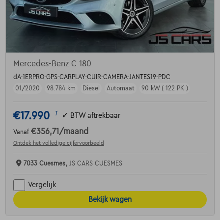
Mercedes-Benz C 180
dA-1ERPRO-GPS-CARPLAY-CUIR-CAMERA-JANTES19-PDC
01/2020
98.784 km
Diesel
Automaat
90 kW ( 122 PK )
€17.990
1
✓
BTW aftrekbaar
€356,71
/maand
Vanaf
Ontdek het volledige cijfervoorbeeld
7033 Cuesmes,
JS CARS CUESMES
Vergelijk
Bekijk wagen