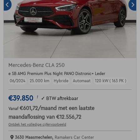
Mercedes-Benz CLA 250
e SB AMG Premium Plus Night PANO Distronic+ Leder
06/2024
25.000 km
Hybride
Automaat
120 kW ( 163 PK )
€39.850
1
✓
BTW aftrekbaar
€601,72
/maand
met een laatste
Vanaf
maandaflossing van
€12.556,72
Ontdek het volledige cijfervoorbeeld
3630 Maasmechelen,
Ramakers Car Center