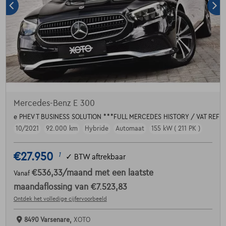
Mercedes-Benz E 300
e PHEV T BUSINESS SOLUTION ***FULL MERCEDES HISTORY / VAT REF
10/2021
92.000 km
Hybride
Automaat
155 kW ( 211 PK )
€27.950
1
✓
BTW aftrekbaar
€536,33
/maand
met een laatste
Vanaf
maandaflossing van
€7.523,83
Ontdek het volledige cijfervoorbeeld
8490 Varsenare,
XOTO