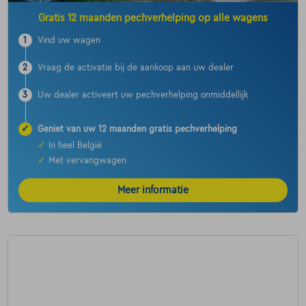
Gratis 12 maanden pechverhelping op alle wagens
1
Vind uw wagen
2
Vraag de activatie bij de aankoop aan uw dealer
3
Uw dealer activeert uw pechverhelping onmiddellijk
✓
Geniet van uw 12 maanden gratis pechverhelping
✓
In heel België
✓
Met vervangwagen
Meer informatie