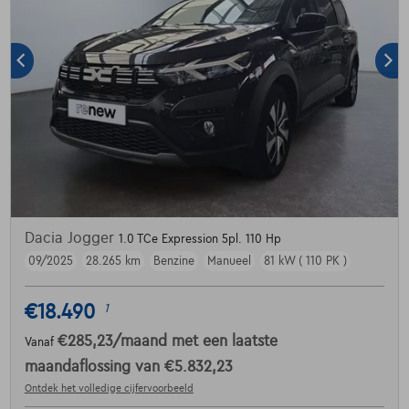
Dacia Jogger
1.0 TCe Expression 5pl. 110 Hp
09/2025
28.265 km
Benzine
Manueel
81 kW ( 110 PK )
€18.490
1
€285,23
/maand
met een laatste
Vanaf
maandaflossing van
€5.832,23
Ontdek het volledige cijfervoorbeeld