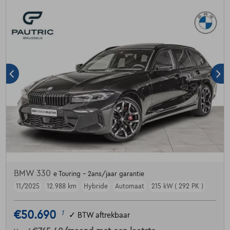
BMW 330
e Touring - 2ans/jaar garantie
11/2025
12.988 km
Hybride
Automaat
215 kW ( 292 PK )
€50.690
1
✓
BTW aftrekbaar