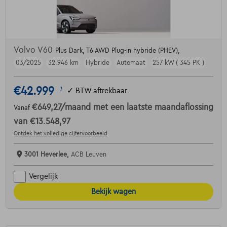
Volvo V60
Plus Dark, T6 AWD Plug-in hybride (PHEV),
03/2025
32.946 km
Hybride
Automaat
257 kW ( 345 PK )
€42.999
1
✓
BTW aftrekbaar
€649,27
/maand
met een laatste maandaflossing
Vanaf
van
€13.548,97
Ontdek het volledige cijfervoorbeeld
3001 Heverlee,
ACB Leuven
Vergelijk
Bekijk wagen