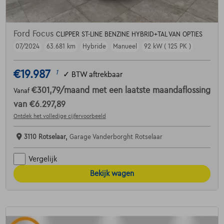
Ford Focus
CLIPPER ST-LINE BENZINE HYBRID+TAL VAN OPTIES
07/2024
63.681 km
Hybride
Manueel
92 kW ( 125 PK )
€19.987
1
✓
BTW aftrekbaar
€301,79
/maand
met een laatste maandaflossing
Vanaf
van
€6.297,89
Ontdek het volledige cijfervoorbeeld
3110 Rotselaar,
Garage Vanderborght Rotselaar
Vergelijk
Bekijk wagen