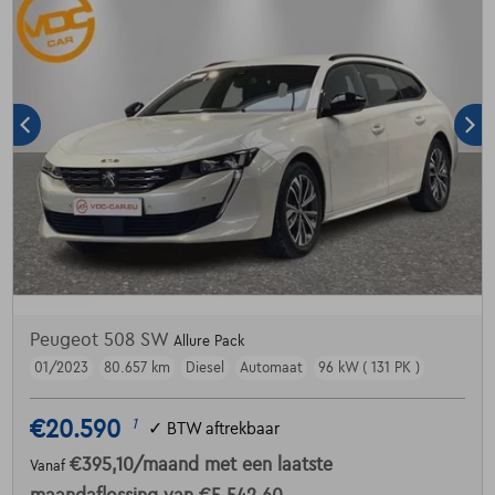
Peugeot 508 SW
Allure Pack
01/2023
80.657 km
Diesel
Automaat
96 kW ( 131 PK )
€20.590
1
✓
BTW aftrekbaar
€395,10
/maand
met een laatste
Vanaf