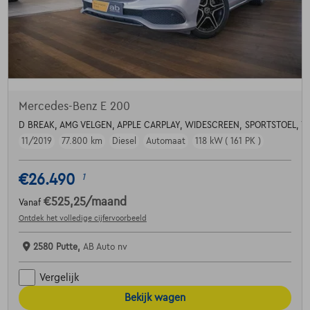
Mercedes-Benz E 200
D BREAK, AMG VELGEN, APPLE CARPLAY, WIDESCREEN, SPORTSTOEL, 
11/2019
77.800 km
Diesel
Automaat
118 kW ( 161 PK )
€26.490
1
€525,25
/maand
Vanaf
Ontdek het volledige cijfervoorbeeld
2580 Putte,
AB Auto nv
Vergelijk
Bekijk wagen