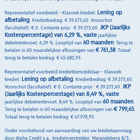
Lening op
Representatief voorbeeld – Klassiek krediet:
afbetaling
. Kredietbedrag: € 39.273,60. Voorschot
JKP (Jaarlijks
(facultatief): € 0. Contante prijs : € 39.273,60.
Kostenpercentage) van 6,29 %, vaste
jaarlijkse
60 maanden
debetrentevoet: 6,29 %. Looptijd van
. Terug te
€ 761,38
betalen in 60 maandelijkse aflossingen van
. Totaal
terug te betalen bedrag: € 45.682,93.
Representatief voorbeeld kredietbemiddelaar – Klassiek
Volkswagen T-Roc
1.5TSI ACT OPF T-Roc DSG
Lening op afbetaling
krediet:
. Kredietbedrag: € 39.273,60.
02/2021
57.326 km
Benzine
Automaat
110 kW ( 150 PK )
JKP
Voorschot (facultatief): € 0. Contante prijs : € 39.273,60.
(Jaarlijks Kostenpercentage) van 8,49 %, vaste
€20.990
1
✓
BTW aftrekbaar
60 maanden
jaarlijkse debetrentevoet: 8,49 %. Looptijd van
.
€ 799,65
Terug te betalen in 60 maandelijkse aflossingen van
.
€416,19
/maand
Vanaf
Totaal terug te betalen bedrag: € 47.978,93.
Ontdek het volledige cijfervoorbeeld
Onder voorbehoud van aanvaarding van uw kredietaanvraag
3390 Tielt-Winge,
AUTOKRUISPUNT
door Alpha Credit s.a., kredietverstrekker, Warandeberg 8/3,