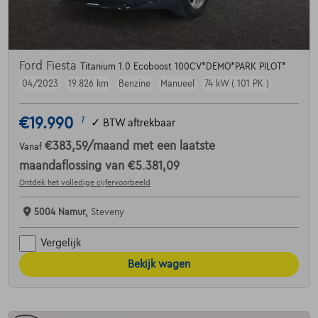
Ford Fiesta
Titanium 1.0 Ecoboost 100CV*DEMO*PARK PILOT*
04/2023
19.826 km
Benzine
Manueel
74 kW ( 101 PK )
€19.990
1
✓
BTW aftrekbaar
€383,59
/maand
met een laatste
Vanaf
maandaflossing van
€5.381,09
Ontdek het volledige cijfervoorbeeld
5004 Namur,
Steveny
Vergelijk
Bekijk wagen