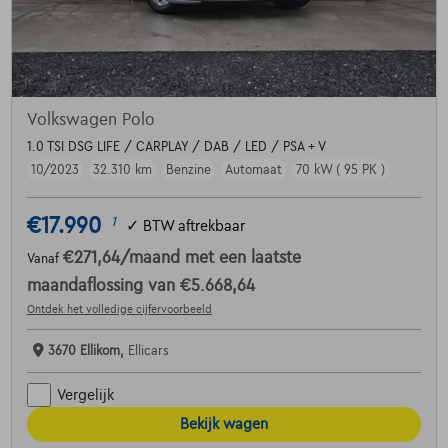
Volkswagen Polo
1.0 TSI DSG LIFE / CARPLAY / DAB / LED / PSA + V
10/2023
32.310 km
Benzine
Automaat
70 kW ( 95 PK )
€17.990
1
✓
BTW aftrekbaar
€271,64
/maand
met een laatste
Vanaf
maandaflossing van
€5.668,64
Ontdek het volledige cijfervoorbeeld
3670 Ellikom,
Ellicars
Vergelijk
Bekijk wagen