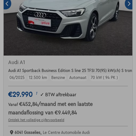
Audi A1
Audi A1 Sportback Business Edition S line 25 TFSI 70(95) kW(ch) S tronic
06/2025
12.500 km
Benzine
Automaat
70 kW ( 94 PK )
€29.990
1
✓
BTW aftrekbaar
€452,84
/maand
met een laatste
Vanaf
maandaflossing van
€9.449,84
Ontdek het volledige cijfervoorbeeld
6041 Gosselies,
Le Centre Automobile Audi