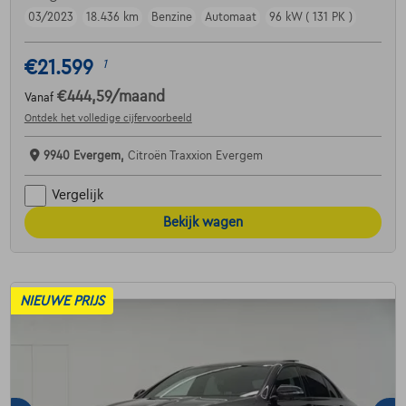
03/2023
18.436 km
Benzine
Automaat
96 kW ( 131 PK )
€21.599
1
€444,59
/maand
Vanaf
Ontdek het volledige cijfervoorbeeld
9940 Evergem,
Citroën Traxxion Evergem
Vergelijk
Bekijk wagen
NIEUWE PRIJS