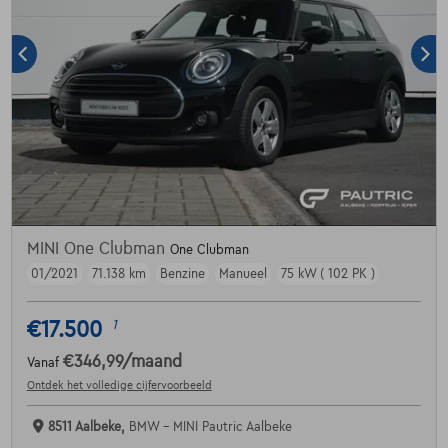
MINI One Clubman
One Clubman
01/2021
71.138 km
Benzine
Manueel
75 kW ( 102 PK )
€17.500
1
€346,99
/maand
Vanaf
Ontdek het volledige cijfervoorbeeld
8511 Aalbeke,
BMW - MINI Pautric Aalbeke