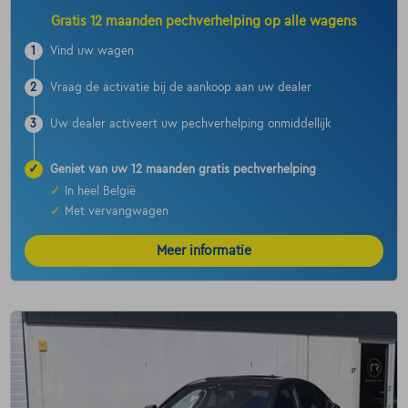
Gratis 12 maanden pechverhelping op alle wagens
1
Vind uw wagen
2
Vraag de activatie bij de aankoop aan uw dealer
3
Uw dealer activeert uw pechverhelping onmiddellijk
✓
Geniet van uw 12 maanden gratis pechverhelping
✓
In heel België
✓
Met vervangwagen
Meer informatie