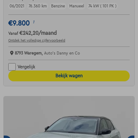
06/2021
76.360 km
Benzine
Manueel
74 kW ( 101 PK )
€9.800
1
€242,20
/maand
Vanaf
Ontdek het volledige cijfervoorbeeld
8793 Waregem,
Auto's Danny en Co
Vergelijk
Bekijk wagen