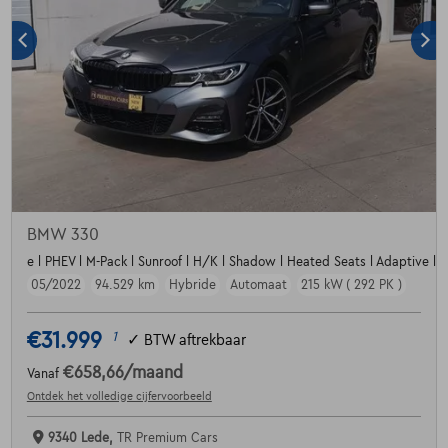
BMW 330
e l PHEV l M-Pack l Sunroof l H/K l Shadow l Heated Seats l Adaptive l 
05/2022
94.529 km
Hybride
Automaat
215 kW ( 292 PK )
€31.999
1
✓
BTW aftrekbaar
€658,66
/maand
Vanaf
Ontdek het volledige cijfervoorbeeld
9340 Lede,
TR Premium Cars