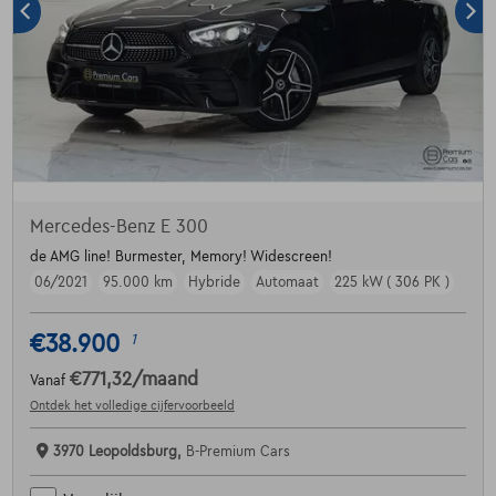
Mercedes-Benz E 300
de AMG line! Burmester, Memory! Widescreen!
06/2021
95.000 km
Hybride
Automaat
225 kW ( 306 PK )
€38.900
1
€771,32
/maand
Vanaf
Ontdek het volledige cijfervoorbeeld
3970 Leopoldsburg,
B-Premium Cars