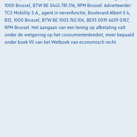
Ontdek het volledige cijfervoorbeeld
1000 Brussel, BTW BE 0445.781.316, RPM Brussel. Adverteerder:
TCS Mobility S.A., agent in nevenfunctie, Boulevard Albert II 4,
6020 Dampremy,
PROXICAR
B12, 1000 Brussel, BTW BE 1003.765.106, BE93 0019 6639 0767,
Vergelijk
RPM Brussel. Het aangaan van een lening op afbetaling valt
onder de wetgeving op het consumentenkrediet, meer bepaald
Bekijk wagen
onder boek VII van het Wetboek van economisch recht.