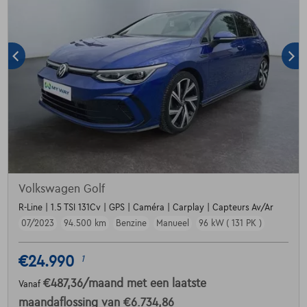
Volkswagen Golf
R-Line | 1.5 TSI 131Cv | GPS | Caméra | Carplay | Capteurs Av/Ar
07/2023
94.500 km
Benzine
Manueel
96 kW ( 131 PK )
€24.990
1
€487,36
/maand
met een laatste
Vanaf
maandaflossing van
€6.734,86