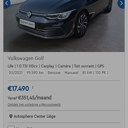
Volkswagen Golf
Life | 1.0 TSI 110cv | Carplay | Caméra | Toit ouvrant | GPS
03/2021
99.590 km
Benzine
Manueel
81 kW ( 110 PK )
€17.490
1
€351,45
/maand
Vanaf
Ontdek het volledige cijfervoorbeeld
Autosphere Center Liège