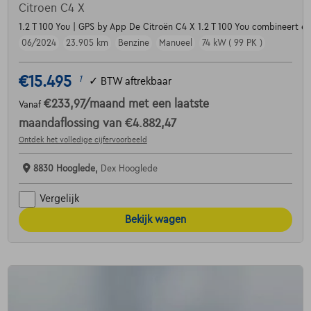
Citroen C4 X
1.2 T 100 You | GPS by App De Citroën C4 X 1.2 T 100 You combineert ee
06/2024
23.905 km
Benzine
Manueel
74 kW ( 99 PK )
€15.495
1
✓
BTW aftrekbaar
€233,97
/maand
met een laatste
Vanaf
maandaflossing van
€4.882,47
Ontdek het volledige cijfervoorbeeld
8830 Hooglede,
Dex Hooglede
Vergelijk
Bekijk wagen