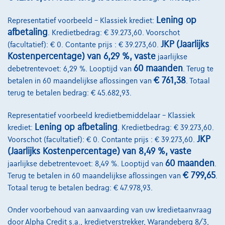
Lening op
Representatief voorbeeld – Klassiek krediet:
afbetaling
. Kredietbedrag: € 39.273,60. Voorschot
JKP (Jaarlijks
(facultatief): € 0. Contante prijs : € 39.273,60.
Kostenpercentage) van 6,29 %, vaste
jaarlijkse
60 maanden
debetrentevoet: 6,29 %. Looptijd van
. Terug te
€ 761,38
betalen in 60 maandelijkse aflossingen van
. Totaal
terug te betalen bedrag: € 45.682,93.
Representatief voorbeeld kredietbemiddelaar – Klassiek
Lening op afbetaling
krediet:
. Kredietbedrag: € 39.273,60.
JKP
Voorschot (facultatief): € 0. Contante prijs : € 39.273,60.
Dacia Sandero
Stepway 1.0i 91cv Carplay*Camera*GPS
(Jaarlijks Kostenpercentage) van 8,49 %, vaste
02/2022
78.684 km
Benzine
Manueel
67 kW ( 91 PK )
60 maanden
jaarlijkse debetrentevoet: 8,49 %. Looptijd van
.
€ 799,65
Terug te betalen in 60 maandelijkse aflossingen van
.
€12.990
1
Totaal terug te betalen bedrag: € 47.978,93.
€249,26
/maand
met een laatste
Vanaf
Onder voorbehoud van aanvaarding van uw kredietaanvraag
maandaflossing van
€3.496,76
door Alpha Credit s.a., kredietverstrekker, Warandeberg 8/3,