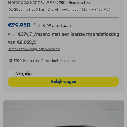
Mercedes-Benz C 200
C 200d Business Line
07/2023
52.500 km
Diesel
Automaat
120 kW ( 163 PK )
€29.950
1
✓
BTW aftrekbaar
€574,71
/maand
met een laatste maandaflossing
Vanaf
van
€8.062,21
Ontdek het volledige cijfervoorbeeld
7700 Mouscron,
Ghistelinck Mouscron
Vergelijk
Bekijk wagen