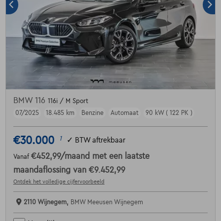
BMW 116
116i / M Sport
07/2025
18.485 km
Benzine
Automaat
90 kW ( 122 PK )
€30.000
1
✓
BTW aftrekbaar
€452,99
/maand
met een laatste
Vanaf
maandaflossing van
€9.452,99
Ontdek het volledige cijfervoorbeeld
2110 Wijnegem,
BMW Meeusen Wijnegem