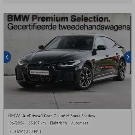
BMW i4
eDrive40 Gran Coupé M Sport Shadow
06/2024
63.107 km
Elektrisch
Automaat
250 kW ( 340 PK )