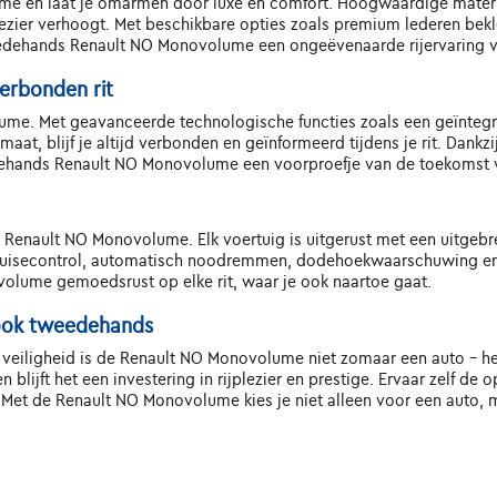
lume en laat je omarmen door luxe en comfort. Hoogwaardige mater
plezier verhoogt. Met beschikbare opties zoals premium lederen be
edehands Renault NO Monovolume een ongeëvenaarde rijervaring vo
erbonden rit
lume. Met geavanceerde technologische functies zoals een geïntegr
aat, blijf je altijd verbonden en geïnformeerd tijdens je rit. Dan
edehands Renault NO Monovolume een voorproefje van de toekomst v
ds Renault NO Monovolume. Elk voertuig is uitgerust met een uitge
cruisecontrol, automatisch noodremmen, dodehoekwaarschuwing en
volume gemoedsrust op elke rit, waar je ook naartoe gaat.
, ook tweedehands
en veiligheid is de Renault NO Monovolume niet zomaar een auto - het
lijft het een investering in rijplezier en prestige. Ervaar zelf de
Met de Renault NO Monovolume kies je niet alleen voor een auto, maa