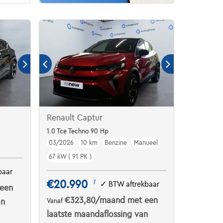
Renault Captur
1.0 Tce Techno 90 Hp
03/2026
10 km
Benzine
Manueel
67 kW ( 91 PK )
baar
€20.990
1
✓
BTW aftrekbaar
een
€323,80
/maand
met een
an
Vanaf
laatste maandaflossing van