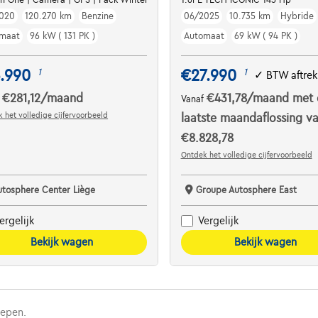
020
120.270 km
Benzine
06/2025
10.735 km
Hybride
maat
96 kW ( 131 PK )
Automaat
69 kW ( 94 PK )
.990
€27.990
1
1
✓
BTW aftrek
€281,12
/maand
€431,78
/maand
met 
f
Vanaf
 het volledige cijfervoorbeeld
laatste maandaflossing v
€8.828,78
Ontdek het volledige cijfervoorbeeld
utosphere Center Liège
Groupe Autosphere East
ergelijk
Vergelijk
Bekijk wagen
Bekijk wagen
repen.