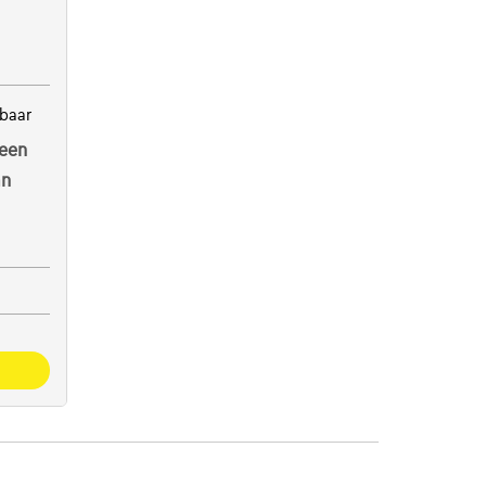
baar
een
an