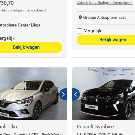
730,70
Ontdek het volledige cijfervoorbeeld
 het volledige cijfervoorbeeld
Groupe Autosphere East
utosphere Center Liège
Vergelijk
ergelijk
Bekijk wagen
Bekijk wagen
ult Clio
Renault Symbioz
on One | Caméra | GPS | Pack Winter
1.6i E-TECH ICONIC 145 Hp