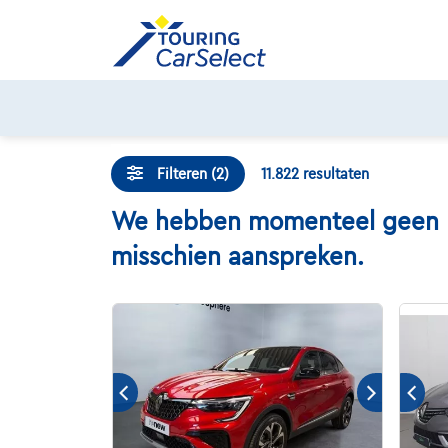
Skip
to
content
Filteren (2)
11.822
resultaten
We hebben momenteel geen Ren
misschien aanspreken.