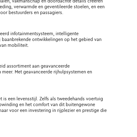
ialen, vakmanschap en doordachte details creëren
kleding, verwarmde en geventileerde stoelen, en een
or bestuurders en passagiers.
eerd infotainmentsysteem, intelligente
kzij baanbrekende ontwikkelingen op het gebied van
an mobiliteit.
breid assortiment aan geavanceerde
 meer. Met geavanceerde rijhulpsystemen en
 is een levensstijl. Zelfs als tweedehands voertuig
 opwinding en het comfort van dit buitengewone
r voor een investering in rijplezier en prestige die