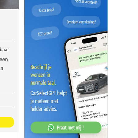
baar
een
an