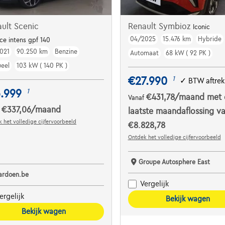
ult Scenic
Renault Symbioz
Iconic
04/2025
15.476 km
Hybride
u | Caméra
tce intens gpf 140
021
90.250 km
Benzine
Automaat
68 kW ( 92 PK )
eel
103 kW ( 140 PK )
€27.990
1
✓
BTW aftrek
.999
1
€431,78
/maand
met 
Vanaf
€337,06
/maand
f
laatste maandaflossing v
 het volledige cijfervoorbeeld
€8.828,78
Ontdek het volledige cijfervoorbeeld
Groupe Autosphere East
ardoen.be
Vergelijk
ergelijk
Bekijk wagen
Bekijk wagen