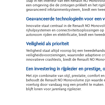
Stap in het interieur van een Renault NO Monovo
een omgeving die de zintuigen prikkelt en het rij
geavanceerd infotainmentsysteem, biedt een twe
Geavanceerde technologieën voor een v
Innovatie staat centraal in de Renault NO Monovo
rijhulpsystemen en connectiviteitsoplossingen op m
autonoom rijden en elektrificatie, biedt een twe
Veiligheid als prioriteit
Veiligheid staat altijd voorop bij een tweedehan
veiligheidsvoorzieningen, waaronder adaptieve 
innovatieve crashtests, biedt de Renault NO Mono
Een investering in rijplezier en prestige
Met zijn combinatie van stijl, prestatie, comfort 
behoudt de Renault NO Monovolume zijn waarde en b
voertuig door vandaag nog een proefrit te maken. 
blijft lonen voor jarenlang rijplezier.