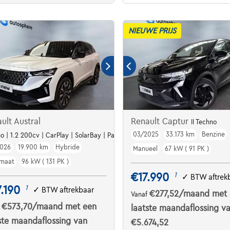
NIEUWE PRIJS
ult Austral
Renault Captur
II Techno
03/2025
33.173 km
Benzine
s
o | 1.2 200cv | CarPlay | SolarBay | Pack Winter | GPS
026
19.900 km
Hybride
Manueel
67 kW ( 91 PK )
maat
96 kW ( 131 PK )
€17.990
1
✓
BTW aftrek
.190
1
✓
BTW aftrekbaar
€277,52
/maand
met 
Vanaf
€573,70
/maand
met een
f
laatste maandaflossing v
ste maandaflossing van
€5.674,52