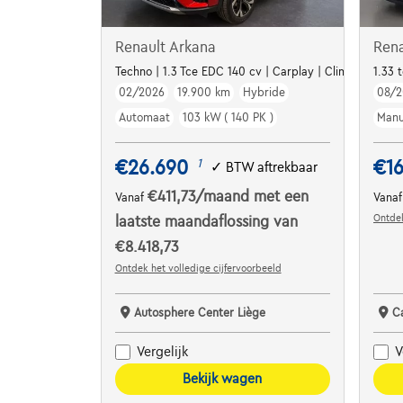
Renault Arkana
Rena
Techno | 1.3 Tce EDC 140 cv | Carplay | Clim auto | Al
1.33 
02/2026
19.900 km
Hybride
08/2
Automaat
103 kW ( 140 PK )
Manu
€26.690
€16
1
✓
BTW aftrekbaar
€411,73
/maand
met een
Vanaf
Vana
Ontdek
laatste maandaflossing van
€8.418,73
Ontdek het volledige cijfervoorbeeld
Autosphere Center Liège
C
Vergelijk
V
Bekijk wagen