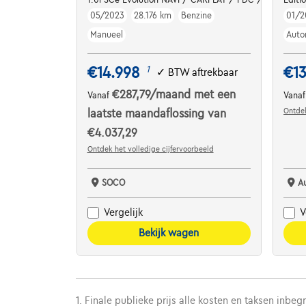
05/2023
28.176 km
Benzine
01/2
Manueel
Auto
€14.998
€13
1
✓
BTW aftrekbaar
€287,79
/maand
met een
Vanaf
Vana
Ontdek
laatste maandaflossing van
€4.037,29
Ontdek het volledige cijfervoorbeeld
SOCO
A
Vergelijk
V
Bekijk wagen
1. Finale publieke prijs alle kosten en taksen inbeg