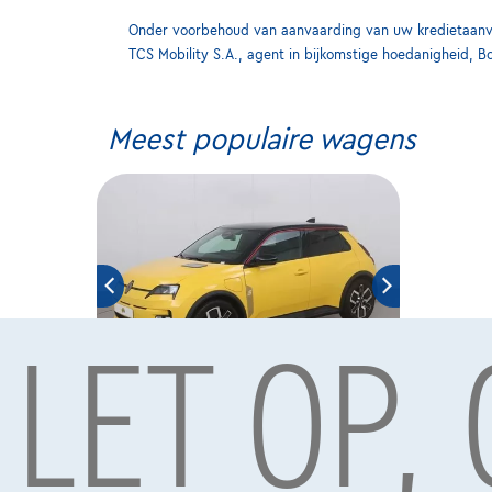
Onder voorbehoud van aanvaarding van uw kredietaanvra
TCS Mobility S.A., agent in bijkomstige hoedanigheid, B
Meest populaire wagens
LET OP,
Renault NO
|
11 km
01/2026
€30.998
1