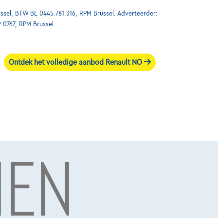
ssel, BTW BE 0445.781.316, RPM Brussel. Adverteerder:
9 0767, RPM Brussel.
Ontdek het volledige aanbod Renault NO
NEN