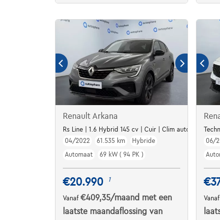
Renault Arkana
Rena
Rs Line | 1.6 Hybrid 145 cv | Cuir | Clim auto | Alu | Gp
Techn
04/2022
61.535 km
Hybride
06/2
Automaat
69 kW ( 94 PK )
Auto
€20.990
€37
1
€409,35
/maand
met een
Vanaf
Vana
laatste maandaflossing van
laat