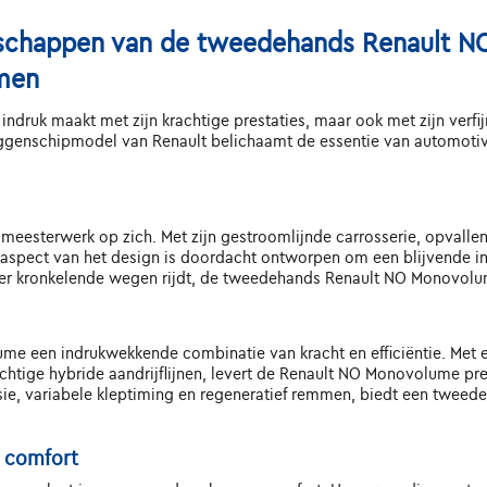
nschappen van de tweedehands Renault NO
men
indruk maakt met zijn krachtige prestaties, maar ook met zijn verfi
nschipmodel van Renault belichaamt de essentie van automotive ex
eesterwerk op zich. Met zijn gestroomlijnde carrosserie, opvallen
aspect van het design is doordacht ontworpen om een blijvende indr
f over kronkelende wegen rijdt, de tweedehands Renault NO Monovolum
e een indrukwekkende combinatie van kracht en efficiëntie. Met 
chtige hybride aandrijflijnen, levert de Renault NO Monovolume pr
ie, variabele kleptiming en regeneratief remmen, biedt een twe
n comfort