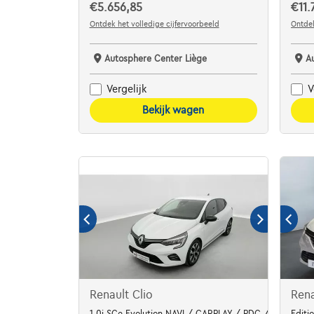
€5.656,85
€11.
Ontdek het volledige cijfervoorbeeld
Ontdek
Autosphere Center Liège
A
Vergelijk
V
Bekijk wagen
Renault Clio
Rena
1.0i SCe Evolution NAVI / CARPLAY / PDC / ALU
Editi